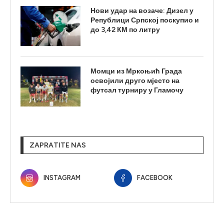
Нови удар на возаче: Дизел у
Републици Српској поскупио и
до 3,42 КМ по литру
Момци из Мркоњић Града
освојили друго мјесто на
футсал турниру у Гламочу
ZAPRATITE NAS
INSTAGRAM
FACEBOOK