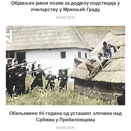
Објављен јавни позив за додјелу подстицаја у
пчеларству у Мркоњић Граду
06/08/2026
Обиљежено 85 година од усташког злочина над
Србима у Пребиловцима
06/08/2026