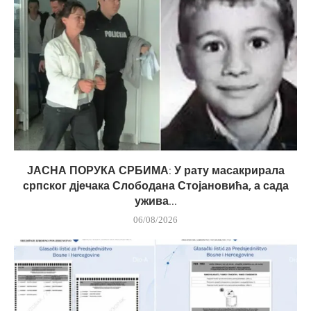
ЈАСНА ПОРУКА СРБИМА: У рату масакрирала
српског дјечака Слободана Стојановића, а сада
ужива...
06/08/2026