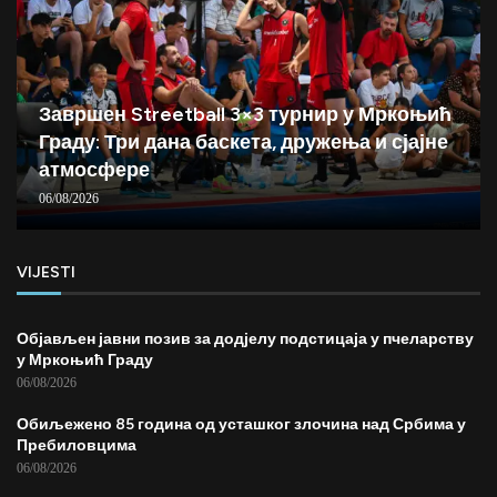
Завршен Streetball 3×3 турнир у Мркоњић
Граду: Три дана баскета, дружења и сјајне
атмосфере
06/08/2026
VIJESTI
Објављен јавни позив за додјелу подстицаја у пчеларству
у Мркоњић Граду
06/08/2026
Обиљежено 85 година од усташког злочина над Србима у
Пребиловцима
06/08/2026