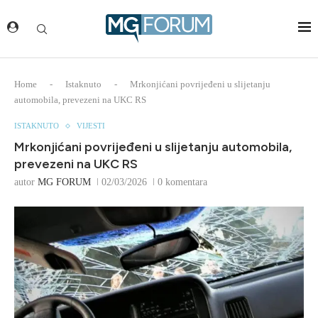
Home
-
Istaknuto
-
Mrkonjićani povrijeđeni u slijetanju
automobila, prevezeni na UKC RS
ISTAKNUTO
VIJESTI
Mrkonjićani povrijeđeni u slijetanju automobila,
prevezeni na UKC RS
autor
MG FORUM
02/03/2026
0 komentara