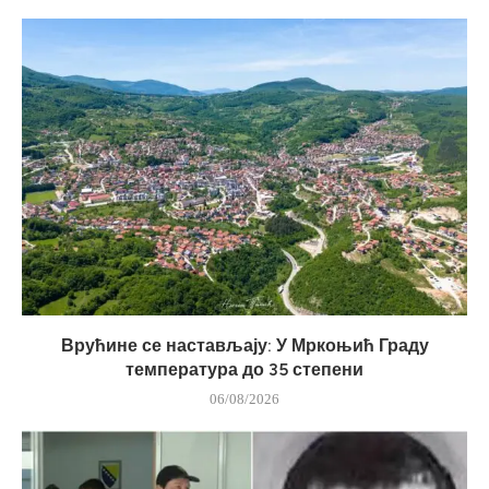
Врућине се настављају: У Мркоњић Граду
температура до 35 степени
06/08/2026