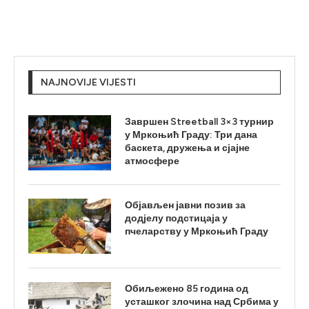
NAJNOVIJE VIJESTI
Завршен Streetball 3×3 турнир
у Мркоњић Граду: Три дана
баскета, дружења и сјајне
атмосфере
Објављен јавни позив за
додјелу подстицаја у
пчеларству у Мркоњић Граду
Обиљежено 85 година од
усташког злочина над Србима у