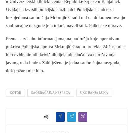
u Univerzitetski klinički centar Republike Srpske u Banjaluci.
Uviđaj su izvršili policijski službenici Policijske stanice za
bezbjednost saobraćaja Mrkonjić Grad i rad na dokumentovanju
saobraćajne nezgode je u toku“, naveli su iz Policijske uprave.
Prema servisnim informacijama, na području koje operativno
pokriva Policijska uprava Mrkonjić Grad u protekla 24 časa nije
bilo evidentiranih krivičnih djela niti slučajeva narušavanja
javnog reda i mira. Zabilježena je jedna saobraćajna nezgoda,
dok požara nije bilo.
KOTOR
SAOBRAĆAJNA NESREĆA
UKC BANJA LUKA