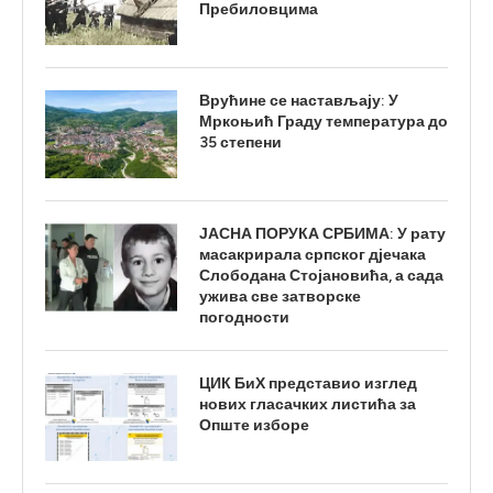
Пребиловцима
Врућине се настављају: У
Мркоњић Граду температура до
35 степени
ЈАСНА ПОРУКА СРБИМА: У рату
масакрирала српског дјечака
Слободана Стојановића, а сада
ужива све затворске
погодности
ЦИК БиХ представио изглед
нових гласачких листића за
Опште изборе