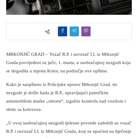
MRKONJIĆ GRAD – Vozač R.P. i suvozač I.I. iz Mrkonjić
Grada povrijeđeni su juče, 1. marta, u saobraćajnoj nezgodi koja
se dogodila u mjestu Kotor, na području ove opštine.
Kako je saopšteno iz Policijske uprave Mrkonjić Grad, do
nezgode je došlo kada je R.P., upravljajući putničkim
automobilom marke „sitroen“, izgubio kontrolu nad vozilom i
sletio sa kolovoza.
„U ovoj saobraćajnoj nezgodi tjelesne povrede zadobili su vozač
R.P. i suvozač I.I. iz Mrkonjić Grada, koji su upućeni na liječenje