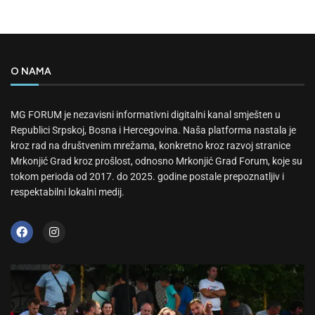
O NAMA
MG FORUM je nezavisni informativni digitalni kanal smješten u
Republici Srpskoj, Bosna i Hercegovina. Naša platforma nastala je
kroz rad na društvenim mrežama, konkretno kroz razvoj stranice
Mrkonjić Grad kroz prošlost, odnosno Mrkonjić Grad Forum, koje su
tokom perioda od 2017. do 2025. godine postale prepoznatljiv i
respektabilni lokalni medij.