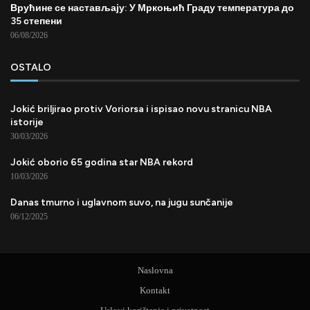
Врућине се настављају: У Мркоњић Граду температура до
35 степени
06/08/2026
OSTALO
Jokić briljirao protiv Voriorsa i ispisao novu stranicu NBA
istorije
30/03/2026
Jokić oborio 65 godina star NBA rekord
10/03/2026
Danas tmurno i uglavnom suvo, na jugu sunčanije
06/12/2025
Naslovna
Kontakt