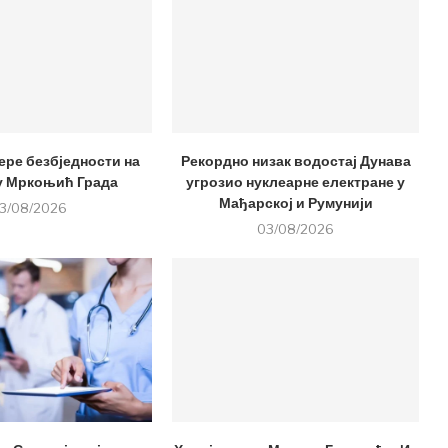
ере безбједности на
Рекордно низак водостај Дунава
у Мркоњић Града
угрозио нуклеарне електране у
Мађарској и Румунији
3/08/2026
03/08/2026