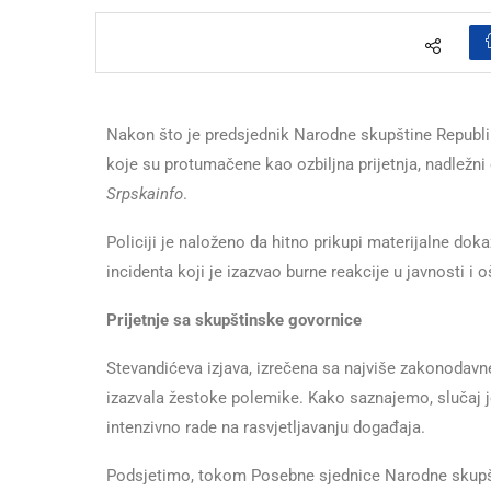
Nakon što je predsjednik Narodne skupštine Republi
koje su protumačene kao ozbiljna prijetnja, nadležni
Srpskainfo
.
Policiji je naloženo da hitno prikupi materijalne dok
incidenta koji je izazvao burne reakcije u javnosti i 
Prijetnje sa skupštinske govornice
Stevandićeva izjava, izrečena sa najviše zakonodavne
izazvala žestoke polemike. Kako saznajemo, slučaj j
intenzivno rade na rasvjetljavanju događaja.
Podsjetimo, tokom Posebne sjednice Narodne skupšt