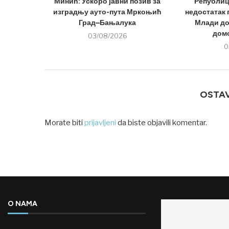
Минић: Ускоро јавни позив за
Републиц
изградњу ауто-пута Мркоњић
недостатак
Град–Бањалука
Млади до
дом
03/08/2026
0
OSTA
Morate biti
prijavljeni
da biste objavili komentar.
O NAMA