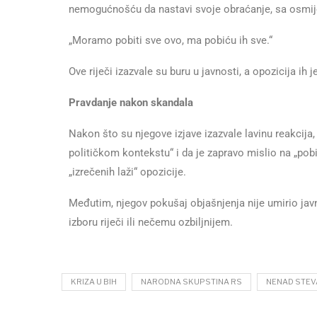
nemogućnošću da nastavi svoje obraćanje, sa osmij
„Moramo pobiti sve ovo, ma pobiću ih sve.“
Ove riječi izazvale su buru u javnosti, a opozicija ih
Pravdanje nakon skandala
Nakon što su njegove izjave izazvale lavinu reakcija,
političkom kontekstu“ i da je zapravo mislio na „pob
„izrečenih laži“ opozicije.
Međutim, njegov pokušaj objašnjenja nije umirio javn
izboru riječi ili nečemu ozbiljnijem.
KRIZA U BIH
NARODNA SKUPSTINA RS
NENAD STEV