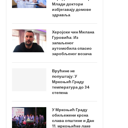
Млади доктори
избјегавају домове
здравља
Херојски чин Милана
Гуровића: Из
запаљеног
аутомобила спасио
заробљеног возача
Врућине не
попуштају: У
Мркоњић Граду
температура до 34
степена
У Мркоњић Граду
обиљежени крсна
слава општине и Дан
11. мркоњићке лаке