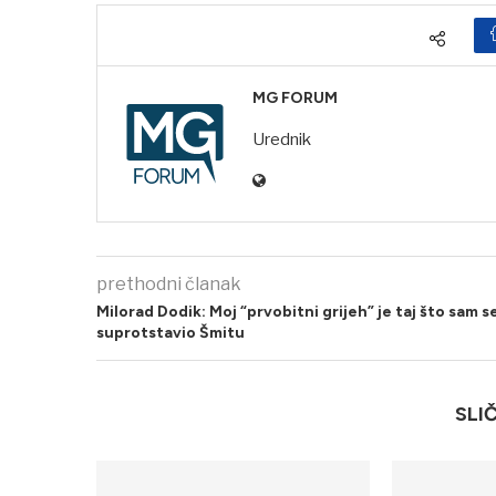
MG FORUM
Urednik
prethodni članak
Milorad Dodik: Moj “prvobitni grijeh” je taj što sam s
suprotstavio Šmitu
SLI