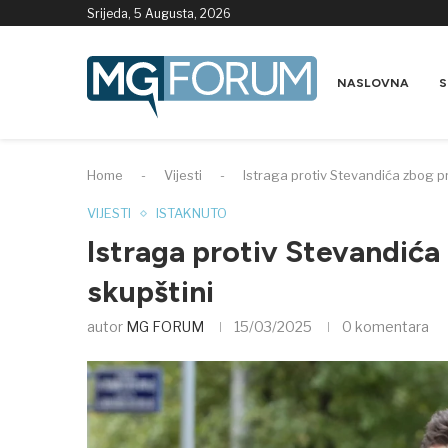
Srijeda, 5 Augusta, 2026
NASLOVNA
S
Home
-
Vijesti
-
Istraga protiv Stevandića zbog pr
VIJESTI
ISTAKNUTO
Istraga protiv Stevandića 
skupštini
autor
MG FORUM
15/03/2025
0 komentara