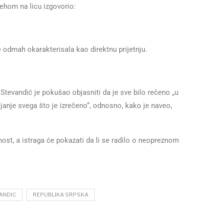
ehom na licu izgovorio:
 je odmah okarakterisala kao direktnu prijetnju.
 Stevandić je pokušao objasniti da je sve bilo rečeno „u
ijanje svega što je izrečeno“, odnosno, kako je naveo,
ost, a istraga će pokazati da li se radilo o neopreznom
ANDIC
REPUBLIKA SRPSKA