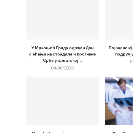
У Мркоњић Граду одржан Дан
Појачане мј
сјећања на страдале и прогнане
подручј
Србе у хрватској...
0
04/08/2026