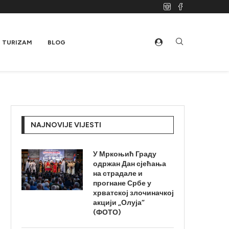
TURIZAM
BLOG
NAJNOVIJE VIJESTI
У Мркоњић Граду
одржан Дан сјећања
на страдале и
прогнане Србе у
хрватској злочиначкој
акцији „Олуја“
(ФОТО)