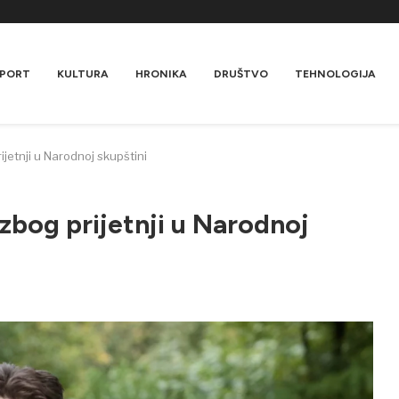
PORT
KULTURA
HRONIKA
DRUŠTVO
TEHNOLOGIJA
ijetnji u Narodnoj skupštini
zbog prijetnji u Narodnoj