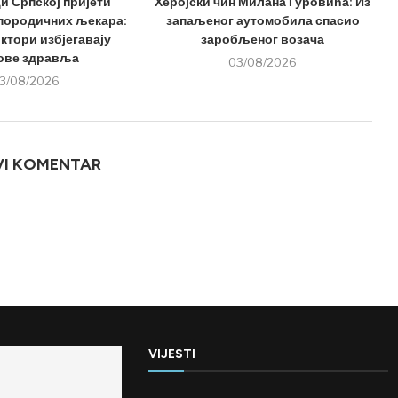
и Српској пријети
Херојски чин Милана Гуровића: Из
 породичних љекара:
запаљеног аутомобила спасио
ктори избјегавају
заробљеног возача
ове здравља
03/08/2026
3/08/2026
VI KOMENTAR
VIJESTI