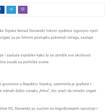
ke Srpske Nenad Stevandić tokom sjednice izgovorio riječi
 organi su po hitnom postupku pokrenuli istragu, saznaje
aze i sasluša svjedoke kako bi se utvrdile sve okolnosti
oštre osude sa političke scene.
 govornice u Republici Srpskoj, uznemirila je građane i
e odmah dobio oznaku „hitno“, što znači da istražni organi
ine RS, Stevandić je, suočen sa negodovanjem opozicije i