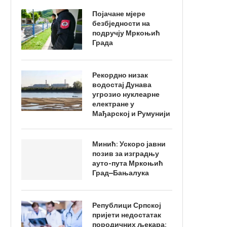
Појачане мјере
безбједности на
подручју Мркоњић
Града
Рекордно низак
водостај Дунава
угрозио нуклеарне
електране у
Мађарској и Румунији
Минић: Ускоро јавни
позив за изградњу
ауто-пута Мркоњић
Град–Бањалука
Републици Српској
пријети недостатак
породичних љекара: