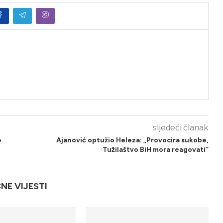
sljedeći članak
e
Ajanović optužio Heleza: „Provocira sukobe,
Tužilaštvo BiH mora reagovati“
ČNE VIJESTI