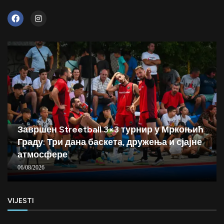
Завршен Streetball 3×3 турнир у Мркоњић
Граду: Три дана баскета, дружења и сјајне
атмосфере
06/08/2026
VIJESTI