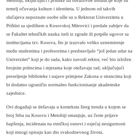
Metohiji, uključujući i pritiske na obrazovne institucije koje su
temelj očuvanja kulture i identiteta. U jednom od takvih
slučajeva nepoznate osobe ušle su u Rektorat Univerziteta u
Prištini sa sjedištem u Kosovskoj Mitrovici i predale zahtjev da
se Fakultet tehničkih nauka iseli iz zgrade ili potpiše ugovor sa
institucijama tzv. Kosova, što je izazvalo veliko uznemirenje
među studentima i profesorima i predstavljalo “još jedan udar na
Univerzitet” koji je do sada, kako navodi rektor, već bio izložen
brojnim pritiscima i mjerama koje otežavaju rad, uključujući
preseljenje biblioteke i najave primjene Zakona o strancima koji
bi dodatno ograničio normalno funkcionisanje akademske
zajednice.
Ovi događaji se dešavaju u kontekstu šireg trenda u kojem se
broj Srba na Kosovu i Metohiji smanjuje, uz česte prijave
hapšenja, incidenata na etničkoj osnovi i osjećaj nesigurnosti
koji mnogi opisuju kao dio svakodnevnog života.