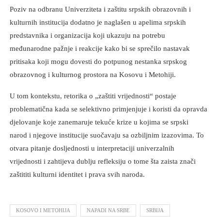
Poziv na odbranu Univerziteta i zaštitu srpskih obrazovnih i
kulturnih institucija dodatno je naglašen u apelima srpskih
predstavnika i organizacija koji ukazuju na potrebu
međunarodne pažnje i reakcije kako bi se sprečilo nastavak
pritisaka koji mogu dovesti do potpunog nestanka srpskog
obrazovnog i kulturnog prostora na Kosovu i Metohiji.
U tom kontekstu, retorika o „zaštiti vrijednosti“ postaje
problematična kada se selektivno primjenjuje i koristi da opravda
djelovanje koje zanemaruje tekuće krize u kojima se srpski
narod i njegove institucije suočavaju sa ozbiljnim izazovima. To
otvara pitanje dosljednosti u interpretaciji univerzalnih
vrijednosti i zahtijeva dublju refleksiju o tome šta zaista znači
zaštititi kulturni identitet i prava svih naroda.
KOSOVO I METOHIJA
NAPADI NA SRBE
SRBIJA