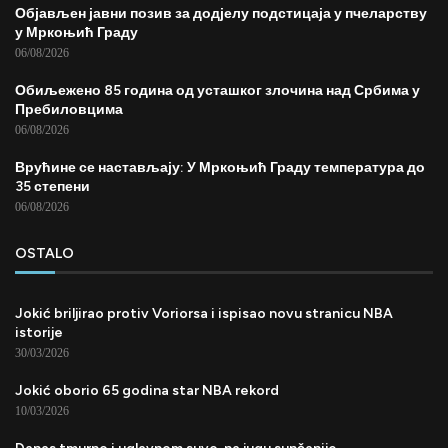
Објављен јавни позив за додјелу подстицаја у пчеларству
у Мркоњић Граду
06/08/2026
Обиљежено 85 година од усташког злочина над Србима у
Пребиловцима
06/08/2026
Врућине се настављају: У Мркоњић Граду температура до
35 степени
06/08/2026
OSTALO
Jokić briljirao protiv Voriorsa i ispisao novu stranicu NBA
istorije
30/03/2026
Jokić oborio 65 godina star NBA rekord
10/03/2026