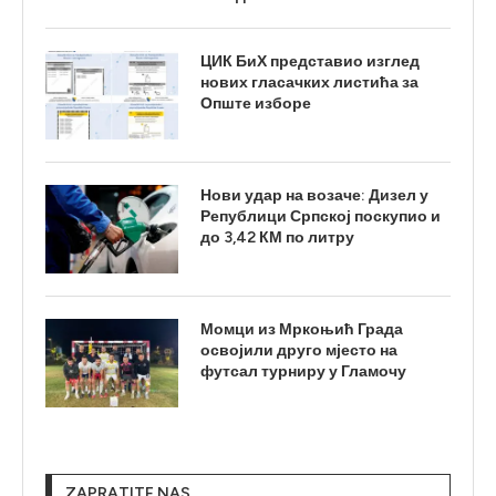
ЦИК БиХ представио изглед
нових гласачких листића за
Опште изборе
Нови удар на возаче: Дизел у
Републици Српској поскупио и
до 3,42 КМ по литру
Момци из Мркоњић Града
освојили друго мјесто на
футсал турниру у Гламочу
ZAPRATITE NAS