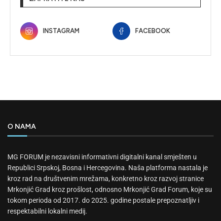
INSTAGRAM
FACEBOOK
O NAMA
MG FORUM je nezavisni informativni digitalni kanal smješten u
Republici Srpskoj, Bosna i Hercegovina. Naša platforma nastala je
kroz rad na društvenim mrežama, konkretno kroz razvoj stranice
Mrkonjić Grad kroz prošlost, odnosno Mrkonjić Grad Forum, koje su
tokom perioda od 2017. do 2025. godine postale prepoznatljiv i
respektabilni lokalni medij.