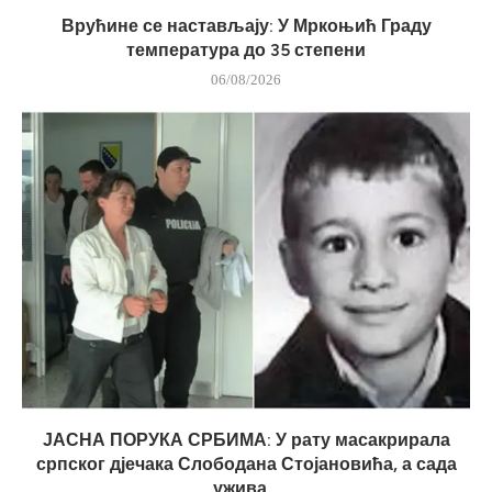
Врућине се настављају: У Мркоњић Граду
температура до 35 степени
06/08/2026
ЈАСНА ПОРУКА СРБИМА: У рату масакрирала
српског дјечака Слободана Стојановића, а сада
ужива...