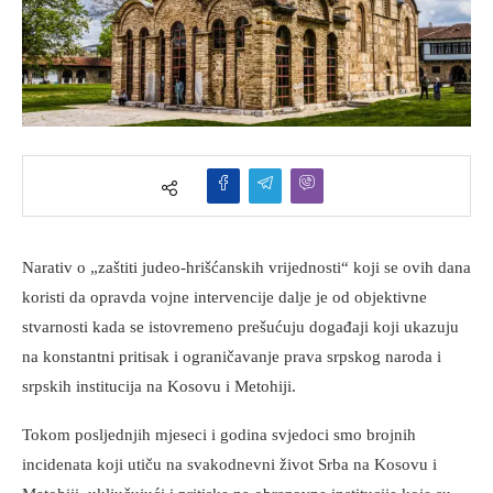
Narativ o „zaštiti judeo-hrišćanskih vrijednosti“ koji se ovih dana
koristi da opravda vojne intervencije dalje je od objektivne
stvarnosti kada se istovremeno prešućuju događaji koji ukazuju
na konstantni pritisak i ograničavanje prava srpskog naroda i
srpskih institucija na Kosovu i Metohiji.
Tokom posljednjih mjeseci i godina svjedoci smo brojnih
incidenata koji utiču na svakodnevni život Srba na Kosovu i