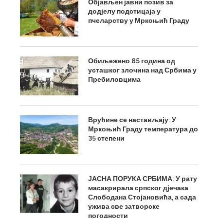
Објављен јавни позив за
додјелу подстицаја у
пчеларству у Мркоњић Граду
Обиљежено 85 година од
усташког злочина над Србима у
Пребиловцима
Врућине се настављају: У
Мркоњић Граду температура до
35 степени
ЈАСНА ПОРУКА СРБИМА: У рату
масакрирала српског дјечака
Слободана Стојановића, а сада
ужива све затворске
погодности