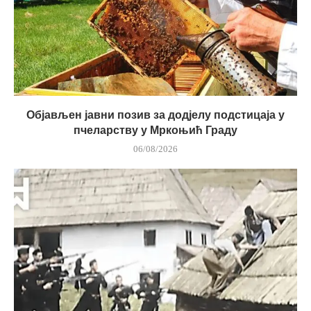
Објављен јавни позив за додјелу подстицаја у
пчеларству у Мркоњић Граду
06/08/2026