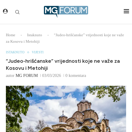
Home
-
Istaknuto
-
“Judeo-hrišćanske” vrijednosti koje ne važe
za Kosovu i Metohiji
ISTAKNUTO
VIJESTI
“Judeo-hrišćanske” vrijednosti koje ne važe za
Kosovu i Metohiji
autor
MG FORUM
03/03/2026
0 komentara