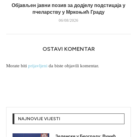
Објављен јавни позив за додјелу подстицаја у
пчеларству у Мркоњић Граду
06/08/2026
OSTAVI KOMENTAR
Morate biti
prijavljeni
da biste objavili komentar.
NAJNOVIJE VIJESTI
Зеленски у Београду: Вучић