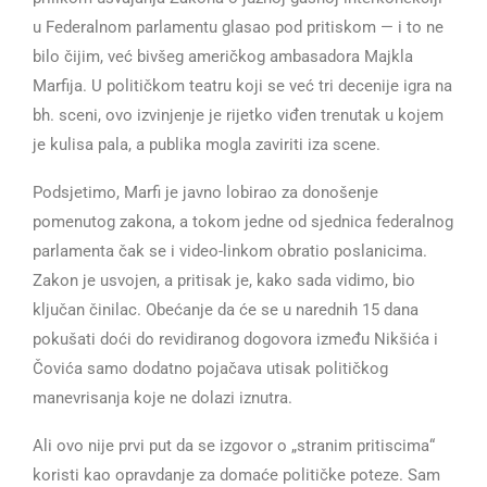
u Federalnom parlamentu glasao pod pritiskom — i to ne
bilo čijim, već bivšeg američkog ambasadora Majkla
Marfija. U političkom teatru koji se već tri decenije igra na
bh. sceni, ovo izvinjenje je rijetko viđen trenutak u kojem
je kulisa pala, a publika mogla zaviriti iza scene.
Podsjetimo, Marfi je javno lobirao za donošenje
pomenutog zakona, a tokom jedne od sjednica federalnog
parlamenta čak se i video-linkom obratio poslanicima.
Zakon je usvojen, a pritisak je, kako sada vidimo, bio
ključan činilac. Obećanje da će se u narednih 15 dana
pokušati doći do revidiranog dogovora između Nikšića i
Čovića samo dodatno pojačava utisak političkog
manevrisanja koje ne dolazi iznutra.
Ali ovo nije prvi put da se izgovor o „stranim pritiscima“
koristi kao opravdanje za domaće političke poteze. Sam