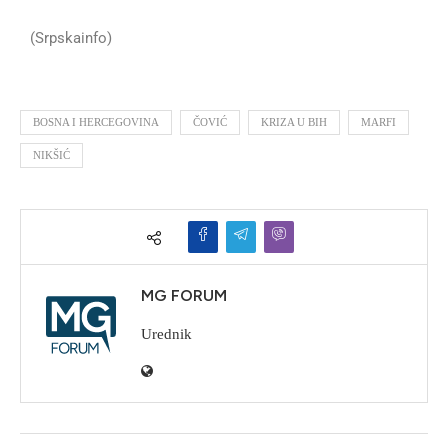
(Srpskainfo)
BOSNA I HERCEGOVINA
ČOVIĆ
KRIZA U BIH
MARFI
NIKŠIĆ
MG FORUM
Urednik