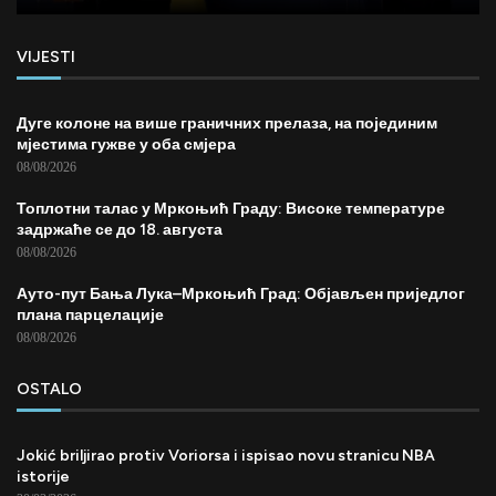
VIJESTI
Дуге колоне на више граничних прелаза, на појединим
мјестима гужве у оба смјера
08/08/2026
Топлотни талас у Мркоњић Граду: Високе температуре
задржаће се до 18. августа
08/08/2026
Ауто-пут Бања Лука–Мркоњић Град: Објављен приједлог
плана парцелације
08/08/2026
OSTALO
Jokić briljirao protiv Voriorsa i ispisao novu stranicu NBA
istorije