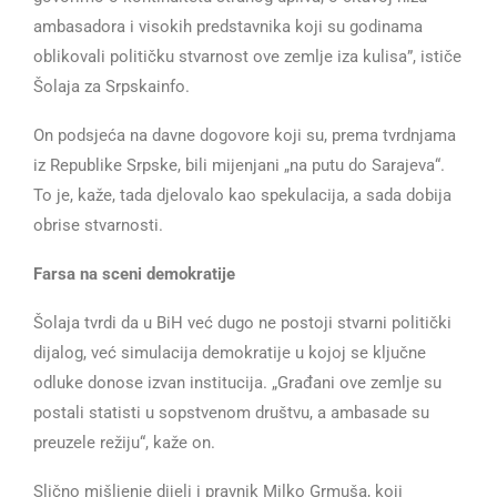
ambasadora i visokih predstavnika koji su godinama
oblikovali političku stvarnost ove zemlje iza kulisa”, ističe
Šolaja za Srpskainfo.
On podsjeća na davne dogovore koji su, prema tvrdnjama
iz Republike Srpske, bili mijenjani „na putu do Sarajeva“.
To je, kaže, tada djelovalo kao spekulacija, a sada dobija
obrise stvarnosti.
Farsa na sceni demokratije
Šolaja tvrdi da u BiH već dugo ne postoji stvarni politički
dijalog, već simulacija demokratije u kojoj se ključne
odluke donose izvan institucija. „Građani ove zemlje su
postali statisti u sopstvenom društvu, a ambasade su
preuzele režiju“, kaže on.
Slično mišljenje dijeli i pravnik Milko Grmuša, koji