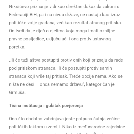
Nikšićevo priznanje vidi kao direktan dokaz da zakoni u
Federaciji BiH, pa i na nivou države, ne nastaju kao izraz
političke volje građana, već kao rezultat stranog pritiska.
On tvrdi da je riječ o djelima koja mogu imati ozbiljne
pravne posljedice, uključujući i ona protiv ustavnog
poretka.
„Ili će tužilaštva postupiti protiv onih koji priznaju da rade
pod pritiskom stranaca, ili će postupiti protiv samih
stranaca koji vrše taj pritisak. Treće opcije nema. Ako se
ništa ne desi – onda nemamo državu“, kategoričan je
Grmuša.
Tišina institucija i gubitak povjerenja
Ono što dodatno zabrinjava jeste potpuna šutnja većine
političkih faktora u zemlji. Niko iz međunarodne zajednice