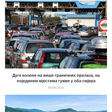
Дуге колоне на више граничних прелаза, на
појединим мјестима гужве у оба смјера
08/08/2026