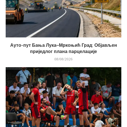
Ауто-пут Бања Лука–Мркоњић Град: Објављен
приједлог плана парцелације
08/08/2026