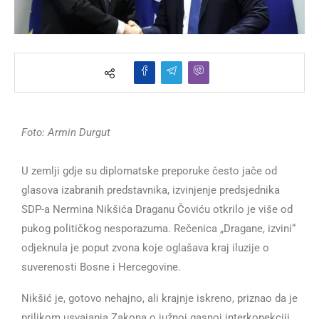
Foto: Armin Durgut
U zemlji gdje su diplomatske preporuke često jače od
glasova izabranih predstavnika, izvinjenje predsjednika
SDP-a Nermina Nikšića Draganu Čoviću otkrilo je više od
pukog političkog nesporazuma. Rečenica „Dragane, izvini“
odjeknula je poput zvona koje oglašava kraj iluzije o
suverenosti Bosne i Hercegovine.
Nikšić je, gotovo nehajno, ali krajnje iskreno, priznao da je
prilikom usvajanja Zakona o južnoj gasnoj interkonekciji