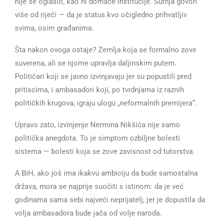
nije se oglasio, kao ni domaće institucije. Šutnja govori
više od riječi — da je status kvo očigledno prihvatljiv
svima, osim građanima.
Šta nakon ovoga ostaje? Zemlja koja se formalno zove
suverena, ali se njome upravlja daljinskim putem.
Političari koji se javno izvinjavaju jer su popustili pred
pritiscima, i ambasadori koji, po tvrdnjama iz raznih
političkih krugova, igraju ulogu „neformalnih premijera“.
Upravo zato, izvinjenje Nermina Nikšića nije samo
politička anegdota. To je simptom ozbiljne bolesti
sistema — bolesti koja se zove zavisnost od tutorstva.
A BiH, ako još ima ikakvu ambiciju da bude samostalna
država, mora se najprije suočiti s istinom: da je već
godinama sama sebi najveći neprijatelj, jer je dopustila da
volja ambasadora bude jača od volje naroda.