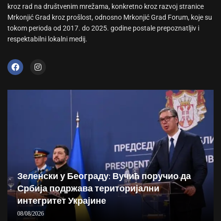
kroz rad na društvenim mrežama, konkretno kroz razvoj stranice
Mrkonjić Grad kroz prošlost, odnosno Mrkonjić Grad Forum, koje su
tokom perioda od 2017. do 2025. godine postale prepoznatljiv i
respektabilni lokalni medij.
Зеленски у Београду: Вучић поручио да
Србија подржава територијални
интегритет Украјине
08/08/2026