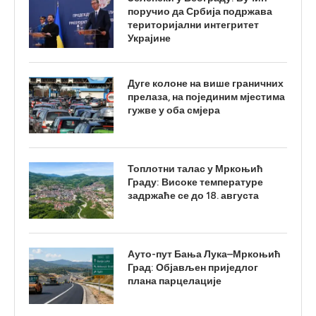
поручио да Србија подржава
територијални интегритет
Украјине
Дуге колоне на више граничних
прелаза, на појединим мјестима
гужве у оба смјера
Топлотни талас у Мркоњић
Граду: Високе температуре
задржаће се до 18. августа
Ауто-пут Бања Лука–Мркоњић
Град: Објављен приједлог
плана парцелације