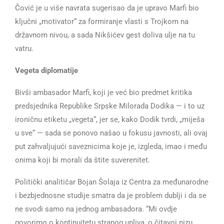
Čović je u više navrata sugerisao da je upravo Marfi bio
ključni „motivator“ za formiranje vlasti s Trojkom na
državnom nivou, a sada Nikšićev gest doliva ulje na tu
vatru.
Vegeta diplomatije
Bivši ambasador Marfi, koji je već bio predmet kritika
predsjednika Republike Srpske Milorada Dodika — i to uz
ironičnu etiketu „vegeta“, jer se, kako Dodik tvrdi, „miješa
u sve“ — sada se ponovo našao u fokusu javnosti, ali ovaj
put zahvaljujući saveznicima koje je, izgleda, imao i među
onima koji bi morali da štite suverenitet.
Politički analitičar Bojan Šolaja iz Centra za međunarodne
i bezbjednosne studije smatra da je problem dublji i da se
ne svodi samo na jednog ambasadora. “Mi ovdje
govorimo o kontinuitetu stranog upliva, o čitavoj nizu