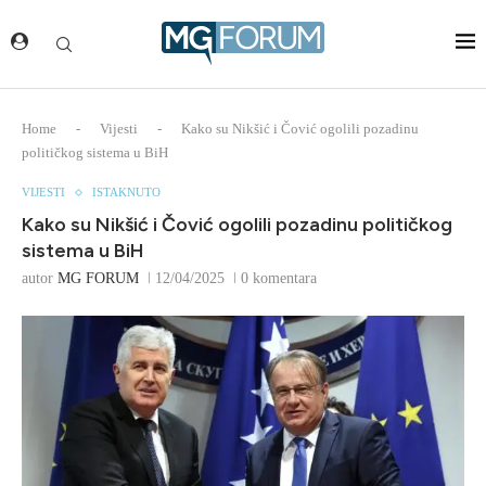
Home
-
Vijesti
-
Kako su Nikšić i Čović ogolili pozadinu
političkog sistema u BiH
VIJESTI
ISTAKNUTO
Kako su Nikšić i Čović ogolili pozadinu političkog
sistema u BiH
autor
MG FORUM
12/04/2025
0 komentara