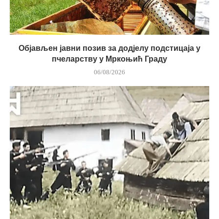
Објављен јавни позив за додјелу подстицаја у
пчеларству у Мркоњић Граду
06/08/2026