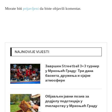
Morate biti
prijavljeni
da biste objavili komentar.
NAJNOVIJE VIJESTI
Завршен Streetball 3×3 турнир
у Мркоњић Граду: Три дана
баскета, дружења и сјајне
атмосфере
Објављен јавни позив за
додјелу подстицаја у
пчеларству у Мркоњић Граду