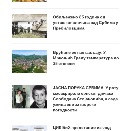
Обиљежено 85 година од
усташког злочина над Србима у
Пребиловцима
Врућине се настављају: У
Мркоњић Граду температура до
35 степени
ЈАСНА ПОРУКА СРБИМА: У рату
масакрирала српског дјечака
Слободана Стојановића, а сада
ужива све затворске
погодности
ЦИК БиХ представио изглед