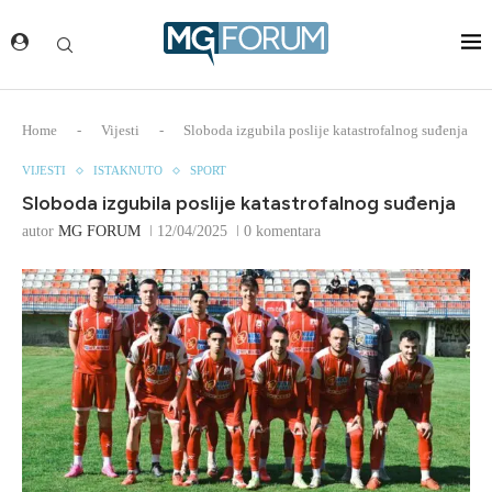
Home
-
Vijesti
-
Sloboda izgubila poslije katastrofalnog suđenja
VIJESTI
ISTAKNUTO
SPORT
Sloboda izgubila poslije katastrofalnog suđenja
autor
MG FORUM
12/04/2025
0 komentara