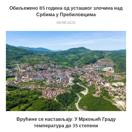
Обиљежено 85 година од усташког злочина над
Србима у Пребиловцима
06/08/2026
Врућине се настављају: У Мркоњић Граду
температура до 35 степени