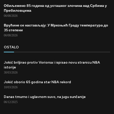
Обиљежено 85 година од усташког злочина над Србима у
Пребиловцима
06/08/2026
Врућине се настављају: У Мркоњић Граду температура до
35 степени
06/08/2026
OSTALO
Jokić briljirao protiv Voriorsa i ispisao novu stranicu NBA
istorije
30/03/2026
Jokić oborio 65 godina star NBA rekord
10/03/2026
Danas tmurno i uglavnom suvo, na jugu sunčanije
06/12/2025