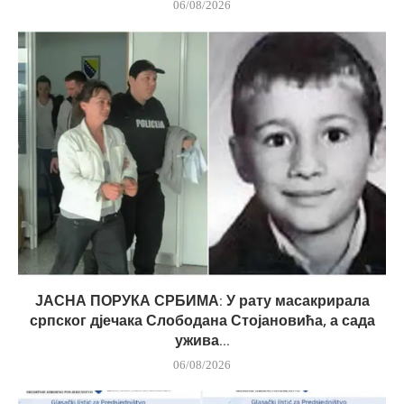
06/08/2026
ЈАСНА ПОРУКА СРБИМА: У рату масакрирала
српског дјечака Слободана Стојановића, а сада
ужива...
06/08/2026