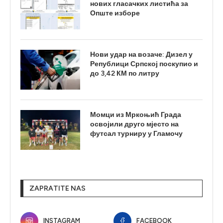
нових гласачких листића за
Опште изборе
Нови удар на возаче: Дизел у
Републици Српској поскупио и
до 3,42 КМ по литру
Момци из Мркоњић Града
освојили друго мјесто на
футсал турниру у Гламочу
ZAPRATITE NAS
INSTAGRAM
FACEBOOK