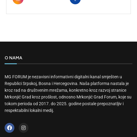
O NAMA
MG FORUM je nezavisni informativni digitalni kanal smješten u
Republici Srpskoj, Bosna i Hercegovina. Naša platforma nastala je
kroz rad na društvenim mrežama, konkretno kroz razvoj stranice
Mrkonjić Grad kroz prošlost, odnosno Mrkonjić Grad Forum, koje su
tokom perioda od 2017. do 2025. godine postale prepoznatljiv i
respektabilni lokalni medij.