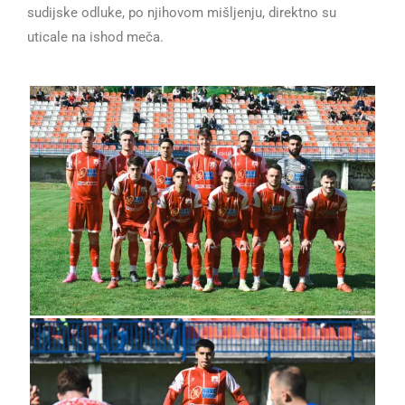
sudijske odluke, po njihovom mišljenju, direktno su
uticale na ishod meča.