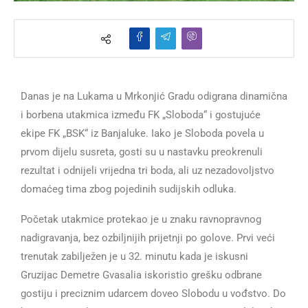
Danas je na Lukama u Mrkonjić Gradu odigrana dinamična
i borbena utakmica između FK „Sloboda“ i gostujuće
ekipe FK „BSK“ iz Banjaluke. Iako je Sloboda povela u
prvom dijelu susreta, gosti su u nastavku preokrenuli
rezultat i odnijeli vrijedna tri boda, ali uz nezadovoljstvo
domaćeg tima zbog pojedinih sudijskih odluka.
Početak utakmice protekao je u znaku ravnopravnog
nadigravanja, bez ozbiljnijih prijetnji po golove. Prvi veći
trenutak zabilježen je u 32. minutu kada je iskusni
Gruzijac Demetre Gvasalia iskoristio grešku odbrane
gostiju i preciznim udarcem doveo Slobodu u vođstvo. Do