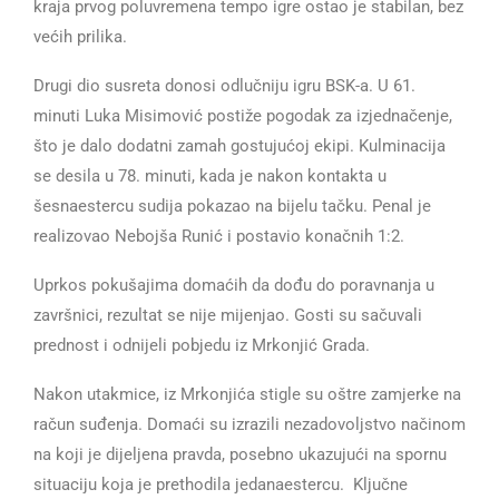
kraja prvog poluvremena tempo igre ostao je stabilan, bez
većih prilika.
Drugi dio susreta donosi odlučniju igru BSK-a. U 61.
minuti Luka Misimović postiže pogodak za izjednačenje,
što je dalo dodatni zamah gostujućoj ekipi. Kulminacija
se desila u 78. minuti, kada je nakon kontakta u
šesnaestercu sudija pokazao na bijelu tačku. Penal je
realizovao Nebojša Runić i postavio konačnih 1:2.
Uprkos pokušajima domaćih da dođu do poravnanja u
završnici, rezultat se nije mijenjao. Gosti su sačuvali
prednost i odnijeli pobjedu iz Mrkonjić Grada.
Nakon utakmice, iz Mrkonjića stigle su oštre zamjerke na
račun suđenja. Domaći su izrazili nezadovoljstvo načinom
na koji je dijeljena pravda, posebno ukazujući na spornu
situaciju koja je prethodila jedanaestercu. Ključne