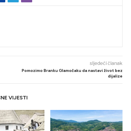
sljedeći članak
Pomozimo Branku Glamočaku da nastavi život bez
dijalize
ČNE VIJESTI