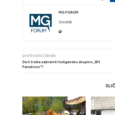
MG FORUM
Urednik
prethodni članak
Da li treba zabraniti huligansku skupinu „BH
Fanaticos“?
SLI