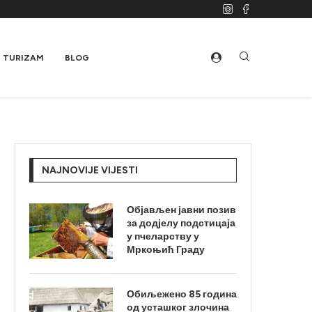
TURIZAM
BLOG
NAJNOVIJE VIJESTI
Објављен јавни позив
за додјелу подстицаја
у пчеларству у
Мркоњић Граду
Обиљежено 85 година
од усташког злочина