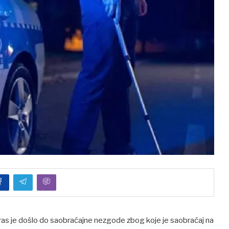
as je došlo do saobraćajne nezgode zbog koje je saobraćaj na