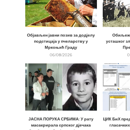
Објављен јавни позив за додјелу
Обиљеже
подстицаја у пчеларству у
усташког з
Мркоњић Граду
Пр
06/08/2026
0
ЈАСНА ПОРУКА СРБИМА: У рату
ЦИК БиХ пре
масакрирала српског дјечака
гласачких