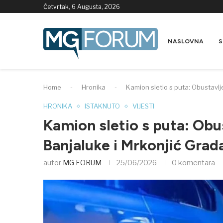
Četvrtak, 6 Augusta, 2026
NASLOVNA
S
Home
-
Hronika
-
Kamion sletio s puta: Obustavl
HRONIKA
ISTAKNUTO
VIJESTI
Kamion sletio s puta: Obu
Banjaluke i Mrkonjić Grad
autor
MG FORUM
25/06/2026
0 komentara