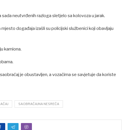
 sada neutvrđenih razloga sletjelo sa kolovoza u jarak.
mjesto događaja izašli su policijski službenici koji obavljaju
nju kamiona.
sobama.
i saobraćaj je obustavljen, a vozačima se savjetuje da koriste
AĆAJ
SAOBRAĆAJNA NESREĆA