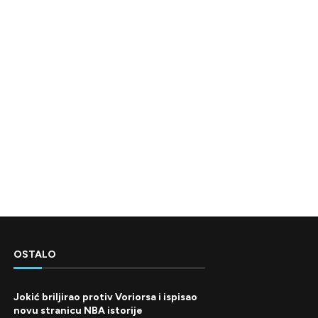
OSTALO
Jokić briljirao protiv Voriorsa i ispisao
novu stranicu NBA istorije