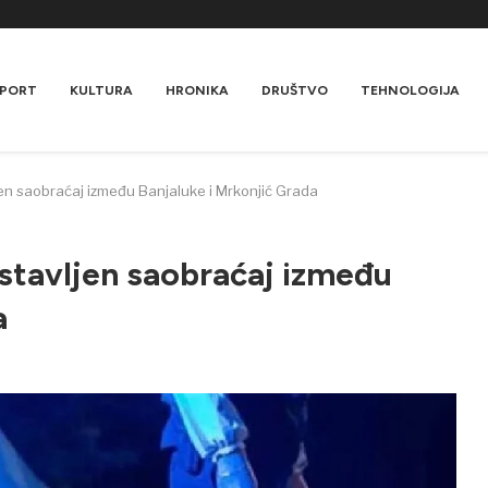
PORT
KULTURA
HRONIKA
DRUŠTVO
TEHNOLOGIJA
jen saobraćaj između Banjaluke i Mrkonjić Grada
stavljen saobraćaj između
a