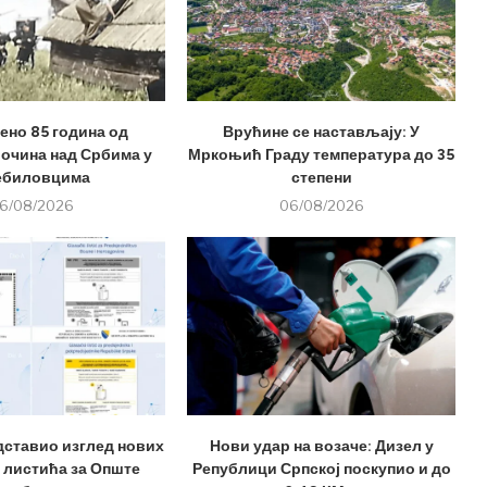
но 85 година од
Врућине се настављају: У
лочина над Србима у
Мркоњић Граду температура до 35
ебиловцима
степени
6/08/2026
06/08/2026
дставио изглед нових
Нови удар на возаче: Дизел у
 листића за Опште
Републици Српској поскупио и до