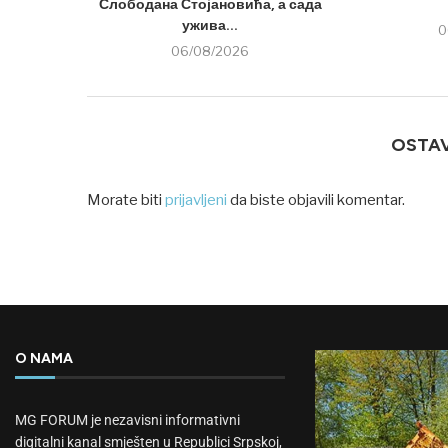
Слободана Стојановића, а сада
ужива...
0
06/08/2026
OSTA
Morate biti
prijavljeni
da biste objavili komentar.
O NAMA
MG FORUM je nezavisni informativni
digitalni kanal smješten u Republici Srpskoj,