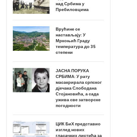
над Србима у
Пребиловцима
Врућине се
настављају: У
Мркоњић Граду
температура до 35
степени
ЈАСНА ПОРУКА
СРБИМА: У рату
масакрирала српског
дјечака Слободана
Стојановића, а сада
ужива све затворске
погодности
ЦИК БиХ представио
изглед нових
гласачких листића за