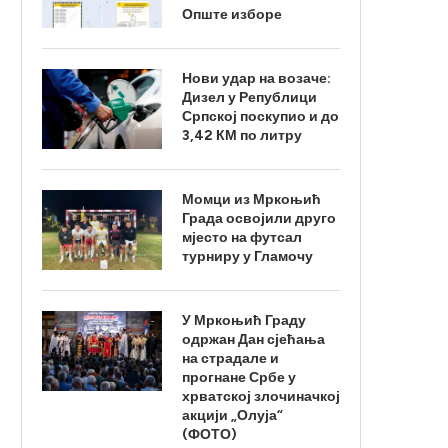
Опште изборе
Нови удар на возаче:
Дизел у Републици
Српској поскупио и до
3,42 КМ по литру
Момци из Мркоњић
Града освојили друго
мјесто на футсал
турниру у Гламочу
У Мркоњић Граду
одржан Дан сјећања
на страдале и
прогнане Србе у
хрватској злочиначкој
акцији „Олуја“
(ФОТО)