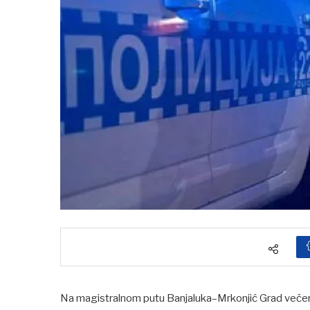
Na magistralnom putu Banjaluka–Mrkonjić Grad večer