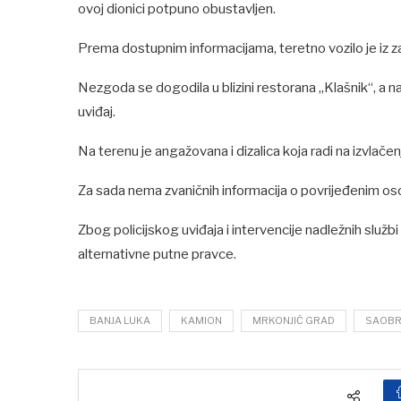
ovoj dionici potpuno obustavljen.
Prema dostupnim informacijama, teretno vozilo je iz za
Nezgoda se dogodila u blizini restorana „Klašnik“, a na 
uviđaj.
Na terenu je angažovana i dizalica koja radi na izvlače
Za sada nema zvaničnih informacija o povrijeđenim o
Zbog policijskog uviđaja i intervencije nadležnih služb
alternativne putne pravce.
BANJA LUKA
KAMION
MRKONJIĆ GRAD
SAOBR