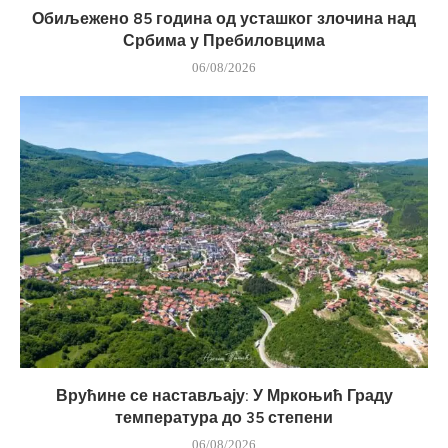
Обиљежено 85 година од усташког злочина над
Србима у Пребиловцима
06/08/2026
Врућине се настављају: У Мркоњић Граду
температура до 35 степени
06/08/2026