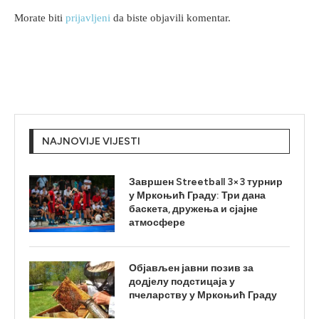
Morate biti
prijavljeni
da biste objavili komentar.
NAJNOVIJE VIJESTI
Завршен Streetball 3×3 турнир
у Мркоњић Граду: Три дана
баскета, дружења и сјајне
атмосфере
Објављен јавни позив за
додјелу подстицаја у
пчеларству у Мркоњић Граду