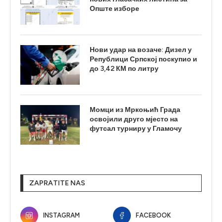
Опште изборе
Нови удар на возаче: Дизел у
Републици Српској поскупио и
до 3,42 КМ по литру
Момци из Мркоњић Града
освојили друго мјесто на
футсал турниру у Гламочу
ZAPRATITE NAS
INSTAGRAM
FACEBOOK