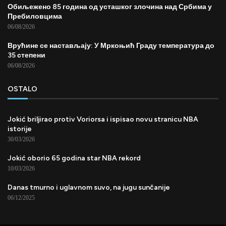
Обиљежено 85 година од усташког злочина над Србима у
Пребиловцима
06/08/2026
Врућине се настављају: У Мркоњић Граду температура до
35 степени
06/08/2026
OSTALO
Jokić briljirao protiv Voriorsa i ispisao novu stranicu NBA
istorije
30/03/2026
Jokić oborio 65 godina star NBA rekord
10/03/2026
Danas tmurno i uglavnom suvo, na jugu sunčanije
06/12/2025