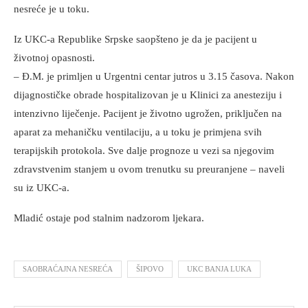
nesreće je u toku.
Iz UKC-a Republike Srpske saopšteno je da je pacijent u
životnoj opasnosti.
– Đ.M. je primljen u Urgentni centar jutros u 3.15 časova. Nakon
dijagnostičke obrade hospitalizovan je u Klinici za anesteziju i
intenzivno liječenje. Pacijent je životno ugrožen, priključen na
aparat za mehaničku ventilaciju, a u toku je primjena svih
terapijskih protokola. Sve dalje prognoze u vezi sa njegovim
zdravstvenim stanjem u ovom trenutku su preuranjene – naveli
su iz UKC-a.
Mladić ostaje pod stalnim nadzorom ljekara.
SAOBRAĆAJNA NESREĆA
ŠIPOVO
UKC BANJA LUKA