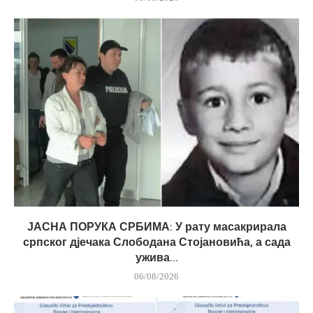
ЈАСНА ПОРУКА СРБИМА: У рату масакрирала
српског дјечака Слободана Стојановића, а сада
ужива...
06/08/2026