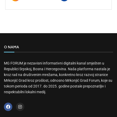
O NAMA
MG FORUM je nezavisni informativni digitalni kanal smješten u
Republici Srpskoj, Bosna i Hercegovina. Naša platforma nastala je
kroz rad na društvenim mrežama, konkretno kroz razvoj stranice
Mrkonjić Grad kroz prošlost, odnosno Mrkonjić Grad Forum, koje su
tokom perioda od 2017. do 2025. godine postale prepoznatljiv i
respektabilni lokalni medij.