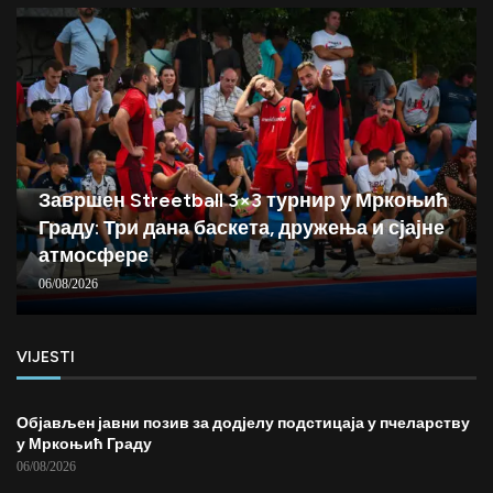
Завршен Streetball 3×3 турнир у Мркоњић
Граду: Три дана баскета, дружења и сјајне
атмосфере
06/08/2026
VIJESTI
Објављен јавни позив за додјелу подстицаја у пчеларству
у Мркоњић Граду
06/08/2026