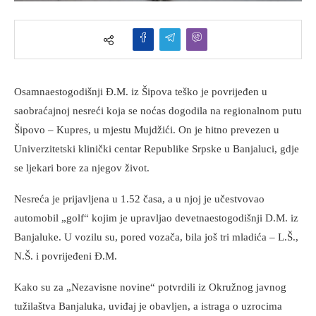
Osamnaestogodišnji Đ.M. iz Šipova teško je povrijeđen u
saobraćajnoj nesreći koja se noćas dogodila na regionalnom putu
Šipovo – Kupres, u mjestu Mujdžići. On je hitno prevezen u
Univerzitetski klinički centar Republike Srpske u Banjaluci, gdje
se ljekari bore za njegov život.
Nesreća je prijavljena u 1.52 časa, a u njoj je učestvovao
automobil „golf“ kojim je upravljao devetnaestogodišnji D.M. iz
Banjaluke. U vozilu su, pored vozača, bila još tri mladića – L.Š.,
N.Š. i povrijeđeni Đ.M.
Kako su za „Nezavisne novine“ potvrdili iz Okružnog javnog
tužilaštva Banjaluka, uviđaj je obavljen, a istraga o uzrocima