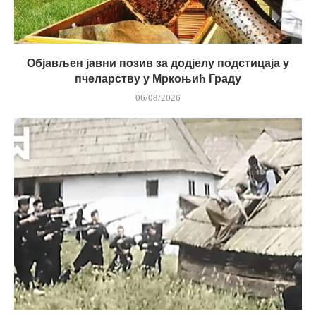
Објављен јавни позив за додјелу подстицаја у
пчеларству у Мркоњић Граду
06/08/2026