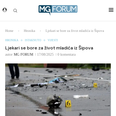
Home
-
Hronika
-
Ljekari se bore za život mladića iz Šipova
HRONIKA
ISTAKNUTO
VIJESTI
Ljekari se bore za život mladića iz Šipova
autor
MG FORUM
17/08/2025
0 komentara