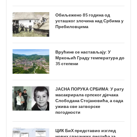
Обиљежено 85 година од
усташког злочина над Србима у
Пребиловцима
Врућине се настављају: У
Мркоњић Граду температура до
35 степени
ЈАСНА ПОРУКА СРБИМА: У рату
масакрирала српског дјечака
Слободана Стојановића, а сада
ужива све затворске
погодности
ЦИК БиХ представио изглед
нових гласачких листића за