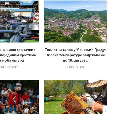
е на више граничних
Топлотни талас у Мркоњић Граду:
 појединим мјестима
Високе температуре задржаће се
 у оба смјера
до 18. августа
8/08/2026
08/08/2026