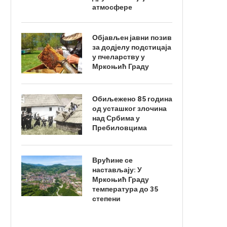
атмосфере
Објављен јавни позив
за додјелу подстицаја
у пчеларству у
Мркоњић Граду
Обиљежено 85 година
од усташког злочина
над Србима у
Пребиловцима
Врућине се
настављају: У
Мркоњић Граду
температура до 35
степени