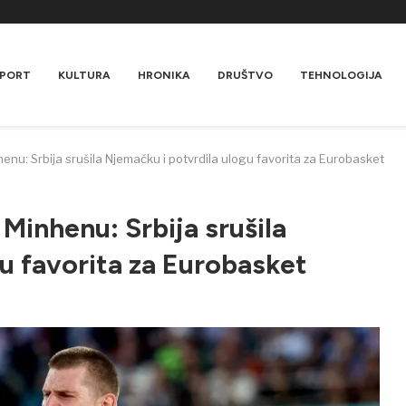
PORT
KULTURA
HRONIKA
DRUŠTVO
TEHNOLOGIJA
henu: Srbija srušila Njemačku i potvrdila ulogu favorita za Eurobasket
 Minhenu: Srbija srušila
u favorita za Eurobasket