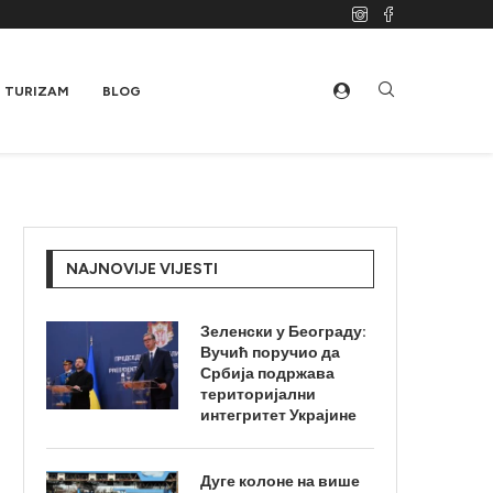
TURIZAM
BLOG
NAJNOVIJE VIJESTI
Зеленски у Београду:
Вучић поручио да
Србија подржава
територијални
интегритет Украјине
Дуге колоне на више