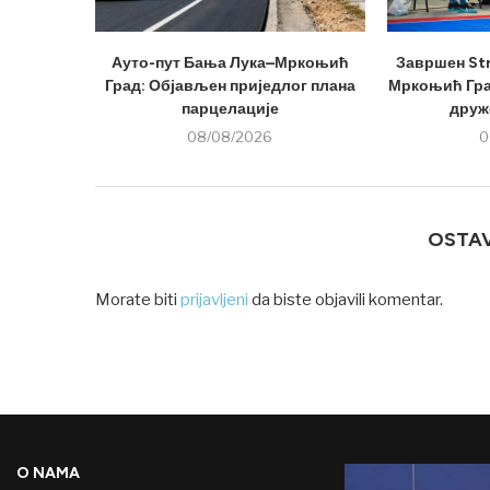
Ауто-пут Бања Лука–Мркоњић
Завршен Str
Град: Објављен приједлог плана
Мркоњић Град
парцелације
друже
08/08/2026
0
OSTA
Morate biti
prijavljeni
da biste objavili komentar.
O NAMA