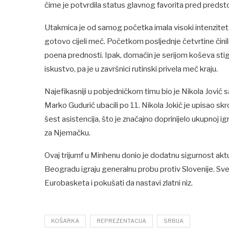
čime je potvrdila status glavnog favorita pred predst
Utakmica je od samog početka imala visoki intenzitet. I
gotovo cijeli meč. Početkom posljednje četvrtine činilo 
poena prednosti. Ipak, domaćin je serijom koševa stigao
iskustvo, pa je u završnici rutinski privela meč kraju.
Najefikasniji u pobjedničkom timu bio je Nikola Jović
Marko Gudurić ubacili po 11. Nikola Jokić je upisao sk
šest asistencija, što je značajno doprinijelo ukupnoj i
za Njemačku.
Ovaj trijumf u Minhenu donio je dodatnu sigurnost ak
Beogradu igraju generalnu probu protiv Slovenije. Sve
Eurobasketa i pokušati da nastavi zlatni niz.
KOŠARKA
REPREZENTACIJA
SRBIJA