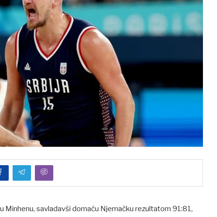
up u Minhenu, savladavši domaću Njemačku rezultatom 91:81,