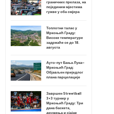
граничних прелаза, на
појединим мјестима
гужве у оба смјера
Топлотни талас у
Мркоњић Граду:
Високе температуре
задржаће се до 18.
августа
Ауто-пут Бања Лука–
Мркоњић Град:
Објављен приједлог
плана парцелације
Завршен Streetball
3×3 турнир у
Мркоњић Граду: Три
дана баскета,
дружења и сјајне