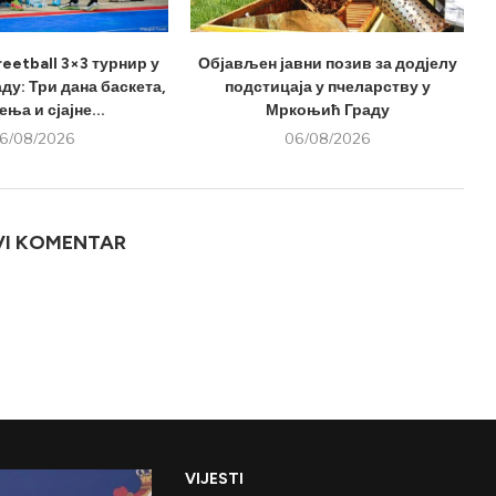
eetball 3×3 турнир у
Објављен јавни позив за додјелу
у: Три дана баскета,
подстицаја у пчеларству у
ња и сјајне...
Мркоњић Граду
6/08/2026
06/08/2026
VI KOMENTAR
VIJESTI