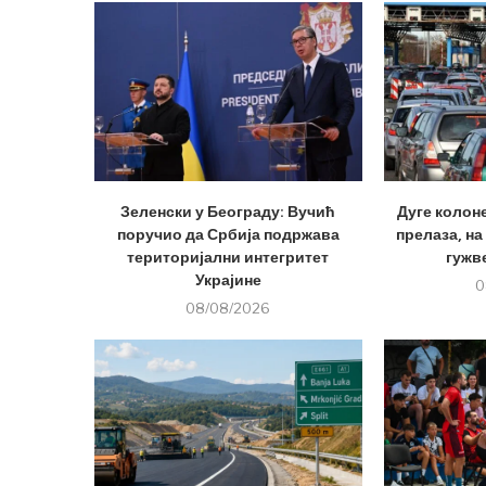
Зеленски у Београду: Вучић
Дуге колон
поручио да Србија подржава
прелаза, на
територијални интегритет
гужве
Украјине
0
08/08/2026