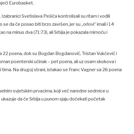
ojeći Eurobasket.
zabranici Svetislava Pešića kontrolisali su ritam i vodili
se da će posao biti brzo završen, jer su „orlovi“ imali i 14
 na minus dva (71:73), ali Srbija je pokazala mirnoću i
 sa 22 poena, dok su Bogdan Bogdanović, Tristan Vukčević i
roman poenterski učinak – pet poena, ali uz osam skokova i
gri tima. Na drugoj strani, istakao se Franc Vagner sa 26 poena
tuelnim svjetskim prvacima, koji već naredne sedmice u
 ukazuje da će Srbija u punom sjaju dočekati početak