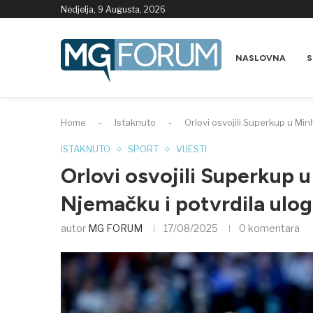
Nedjelja, 9 Augusta, 2026
NASLOVNA
S
Home
-
Istaknuto
-
Orlovi osvojili Superkup u Min
ISTAKNUTO
SPORT
VIJESTI
Orlovi osvojili Superkup u
Njemačku i potvrdila ulog
autor
MG FORUM
17/08/2025
0 komentara