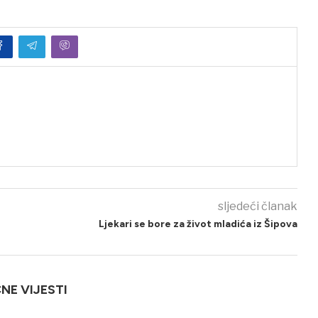
sljedeći članak
Ljekari se bore za život mladića iz Šipova
ČNE VIJESTI