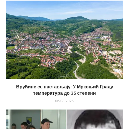
Врућине се настављају: У Мркоњић Граду
температура до 35 степени
06/08/2026