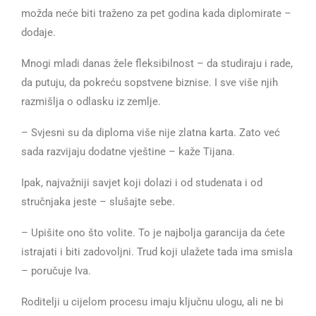
možda neće biti traženo za pet godina kada diplomirate –
dodaje.
Mnogi mladi danas žele fleksibilnost – da studiraju i rade,
da putuju, da pokreću sopstvene biznise. I sve više njih
razmišlja o odlasku iz zemlje.
– Svjesni su da diploma više nije zlatna karta. Zato već
sada razvijaju dodatne vještine – kaže Tijana.
Ipak, najvažniji savjet koji dolazi i od studenata i od
stručnjaka jeste – slušajte sebe.
– Upišite ono što volite. To je najbolja garancija da ćete
istrajati i biti zadovoljni. Trud koji ulažete tada ima smisla
– poručuje Iva.
Roditelji u cijelom procesu imaju ključnu ulogu, ali ne bi