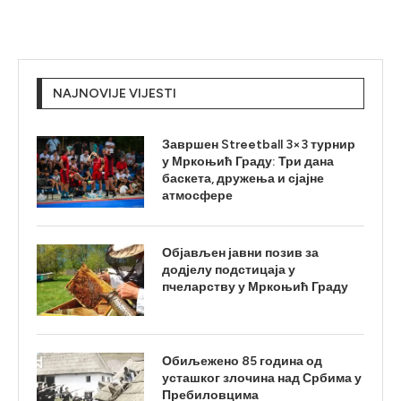
NAJNOVIJE VIJESTI
Завршен Streetball 3×3 турнир
у Мркоњић Граду: Три дана
баскета, дружења и сјајне
атмосфере
Објављен јавни позив за
додјелу подстицаја у
пчеларству у Мркоњић Граду
Обиљежено 85 година од
усташког злочина над Србима у
Пребиловцима