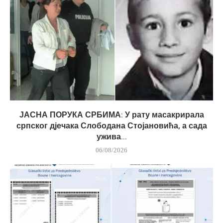
ЈАСНА ПОРУКА СРБИМА: У рату масакрирала
српског дјечака Слободана Стојановића, а сада
ужива...
06/08/2026