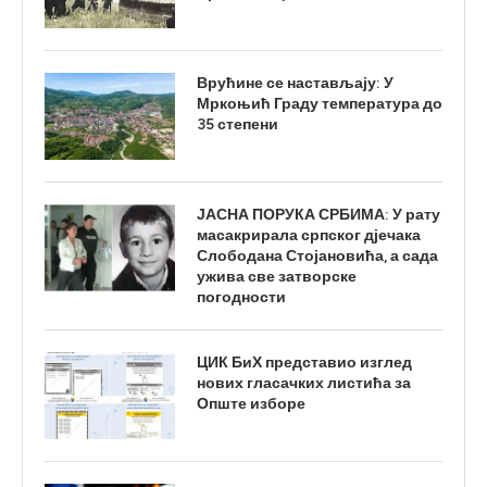
Врућине се настављају: У
Мркоњић Граду температура до
35 степени
ЈАСНА ПОРУКА СРБИМА: У рату
масакрирала српског дјечака
Слободана Стојановића, а сада
ужива све затворске
погодности
ЦИК БиХ представио изглед
нових гласачких листића за
Опште изборе