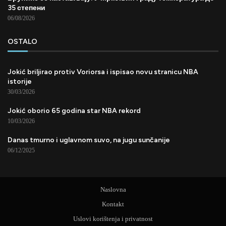
35 степени
06/08/2026
OSTALO
Jokić briljirao protiv Voriorsa i ispisao novu stranicu NBA
istorije
30/03/2026
Jokić oborio 65 godina star NBA rekord
10/03/2026
Danas tmurno i uglavnom suvo, na jugu sunčanije
06/12/2025
Naslovna
Kontakt
Uslovi korištenja i privatnost