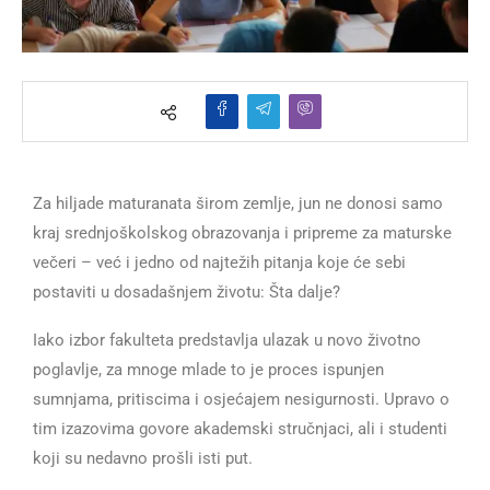
Za hiljade maturanata širom zemlje, jun ne donosi samo
kraj srednjoškolskog obrazovanja i pripreme za maturske
večeri – već i jedno od najtežih pitanja koje će sebi
postaviti u dosadašnjem životu: Šta dalje?
Iako izbor fakulteta predstavlja ulazak u novo životno
poglavlje, za mnoge mlade to je proces ispunjen
sumnjama, pritiscima i osjećajem nesigurnosti. Upravo o
tim izazovima govore akademski stručnjaci, ali i studenti
koji su nedavno prošli isti put.