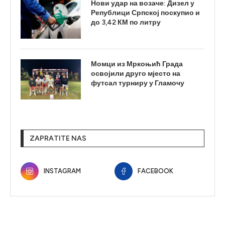
Нови удар на возаче: Дизел у
Републици Српској поскупио и
до 3,42 КМ по литру
Момци из Мркоњић Града
освојили друго мјесто на
футсал турниру у Гламочу
ZAPRATITE NAS
INSTAGRAM
FACEBOOK