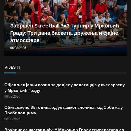
Завршен Streetball 3×3 турнир у Мркоњић
Граду: Три дана баскета, дружења и сјајне
атмосфере
06/08/2026
VIJESTI
Објављен јавни позив за додјелу подстицаја у пчеларству
у Мркоњић Граду
06/08/2026
Обиљежено 85 година од усташког злочина над Србима у
Пребиловцима
06/08/2026
Врућине се настављају: У Мркоњић Граду температура до