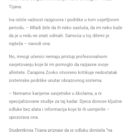
Tijana.
Iva ističe važnost razgovora i podrške u tom osjetljivom
periodu. – Mladi žele da ih neko sasluša, da im neko kaže
da je u redu ne znati odmah. Samoća u toj dilemi je
najteža – navodi ona.
No, mnogi učenici nemaju pristup profesionalnom
savjetovanju koje bi im pomoglo da razjasne svoje
afinitete. Čarapina Zovko otvoreno kritikuje nedostatak
sistemske podrške unutar obrazovnog sistema.
– Nemamo karijerne savjetnike u školama, a ni
specijalizovane studije za taj kadar. Djeca donose ključne
odluke bez alata i informacija koje bi ih usmjerile –
upozorava ona.
Studentkinja Tijana priznaje da je odluku donijela “na