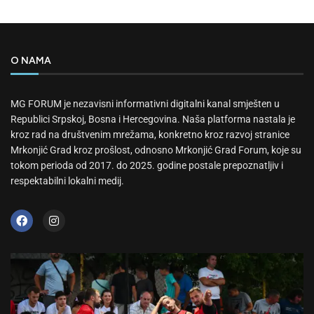
O NAMA
MG FORUM je nezavisni informativni digitalni kanal smješten u
Republici Srpskoj, Bosna i Hercegovina. Naša platforma nastala je
kroz rad na društvenim mrežama, konkretno kroz razvoj stranice
Mrkonjić Grad kroz prošlost, odnosno Mrkonjić Grad Forum, koje su
tokom perioda od 2017. do 2025. godine postale prepoznatljiv i
respektabilni lokalni medij.