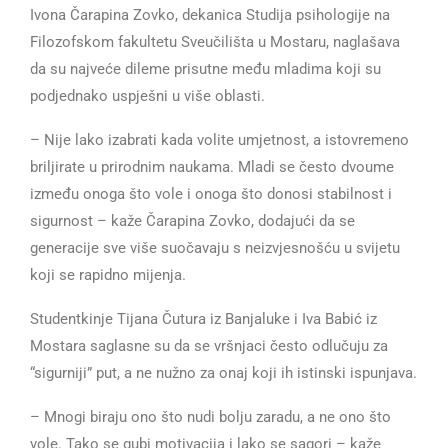
Ivona Čarapina Zovko, dekanica Studija psihologije na
Filozofskom fakultetu Sveučilišta u Mostaru, naglašava
da su najveće dileme prisutne među mladima koji su
podjednako uspješni u više oblasti.
– Nije lako izabrati kada volite umjetnost, a istovremeno
briljirate u prirodnim naukama. Mladi se često dvoume
između onoga što vole i onoga što donosi stabilnost i
sigurnost – kaže Čarapina Zovko, dodajući da se
generacije sve više suočavaju s neizvjesnošću u svijetu
koji se rapidno mijenja.
Studentkinje Tijana Čutura iz Banjaluke i Iva Babić iz
Mostara saglasne su da se vršnjaci često odlučuju za
“sigurniji” put, a ne nužno za onaj koji ih istinski ispunjava.
– Mnogi biraju ono što nudi bolju zaradu, a ne ono što
vole. Tako se gubi motivacija i lako se sagori – kaže