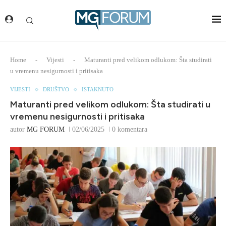
Home
-
Vijesti
-
Maturanti pred velikom odlukom: Šta studirati
u vremenu nesigurnosti i pritisaka
VIJESTI
DRUŠTVO
ISTAKNUTO
Maturanti pred velikom odlukom: Šta studirati u
vremenu nesigurnosti i pritisaka
autor
MG FORUM
02/06/2025
0 komentara