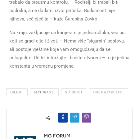
trebalo da preuzmu kontrolu. – Roditelji bi trebali biti
podrška, a ne dodatni izvor pritiska. Budućnost nije
njihova, već dječija – kaže Čarapina Zovko.
Na kraju, zaključuje da karijera nije jedna odluka, već put
koji se gradi cijeli život. – Nema više “sigurnih” poslova,
ali postoje vještine koje vam omogućavaju da se
prilagodite. Učite, istražujte i budite otvoreni – to je jedina
konstanta u vremenu promjena.
DILEME
MATURANTI
STUDENTI
UPIS NA FAKULTET
MG FORUM