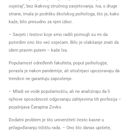
osjećaj”, bez ikakvog stručnog savjetovanja. Iva, s druge
strane, imala je podršku školskog psihologa, što je, kako
kaže, bilo presudno za njen izbor.
– Savjeti i testovi koje smo radili pomogli su mi da
potvrdim ono što već osjećam. Bilo je olakšanje znati da
idem pravim putem – kaže Iva.
Popularnost određenih fakulteta, poput psihologije,
porasla je nakon pandemije, ali stručnjaci upozoravaju da
trendovi ne garantuju zaposlenje.
– Mladi se vode popularnošću, ali ne analiziraju da li
njihove sposobnosti odgovaraju zahtjevima tih profesija –
pojašnjava Čarapina Zovko.
Dodatni problem je što univerziteti često kasne u
prilagođavanju tržištu rada. – Ono što danas upišete,