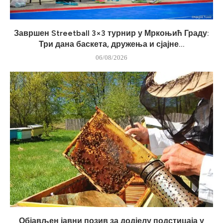
Завршен Streetball 3×3 турнир у Мркоњић Граду:
Три дана баскета, дружења и сјајне...
06/08/2026
Објављен јавни позив за додјелу подстицаја у