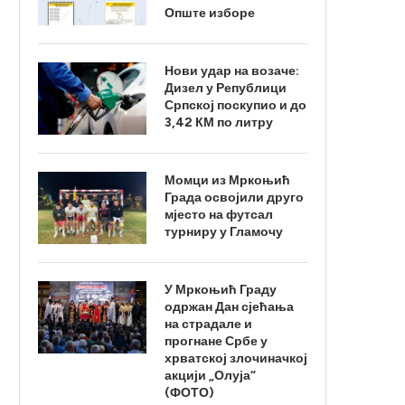
Опште изборе
Нови удар на возаче:
Дизел у Републици
Српској поскупио и до
3,42 КМ по литру
Момци из Мркоњић
Града освојили друго
мјесто на футсал
турниру у Гламочу
У Мркоњић Граду
одржан Дан сјећања
на страдале и
прогнане Србе у
хрватској злочиначкој
акцији „Олуја“
(ФОТО)