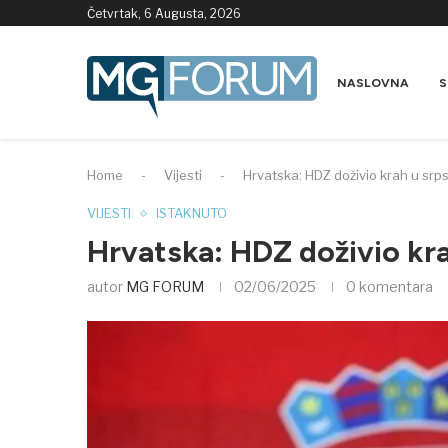
Četvrtak, 6 Augusta, 2026
NASLOVNA
S
Home
-
Vijesti
-
Hrvatska: HDZ doživio krah u sr
VIJESTI
ISTAKNUTO
Hrvatska: HDZ doživio kr
autor
MG FORUM
02/06/2025
0 komentara