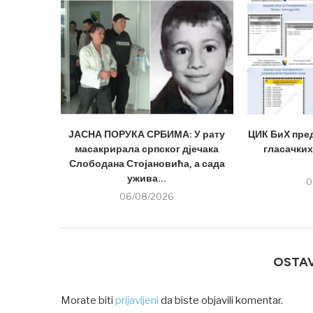
ЈАСНА ПОРУКА СРБИМА: У рату
ЦИК БиХ пре
масакрирала српског дјечака
гласачких
Слободана Стојановића, а сада
ужива...
0
06/08/2026
OSTA
Morate biti
prijavljeni
da biste objavili komentar.