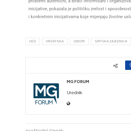
problemi autentični, a birači informisani i organizova
inicijative, pokazala je političku zrelost i sposobno
i konkretnim inicijativama koje mijenjaju životne us
HDZ
HRVATSKA
IZBORI
SRPSKA ZAJEDNICA
MG FORUM
Urednik
prethodni članak