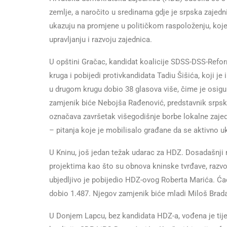
zemlje, a naročito u sredinama gdje je srpska zajedni
ukazuju na promjene u političkom raspoloženju, koje
upravljanju i razvoju zajednica.
U opštini Gračac, kandidat koalicije SDSS-DSS-Reform
kruga i pobijedi protivkandidata Tadiu Šišića, koji 
u drugom krugu dobio 38 glasova više, čime je osigu
zamjenik biće Nebojša Rađenović, predstavnik srpsk
označava završetak višegodišnje borbe lokalne zajedn
– pitanja koje je mobilisalo građane da se aktivno uk
U Kninu, još jedan težak udarac za HDZ. Dosadašnji 
projektima kao što su obnova kninske tvrđave, razvo
ubjedljivo je pobijedio HDZ-ovog Roberta Marića. Ća
dobio 1.487. Njegov zamjenik biće mladi Miloš Brad
U Donjem Lapcu, bez kandidata HDZ-a, vođena je tij