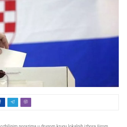
ozbiljnim porazima u drugom krugu lokalnih izbora širom