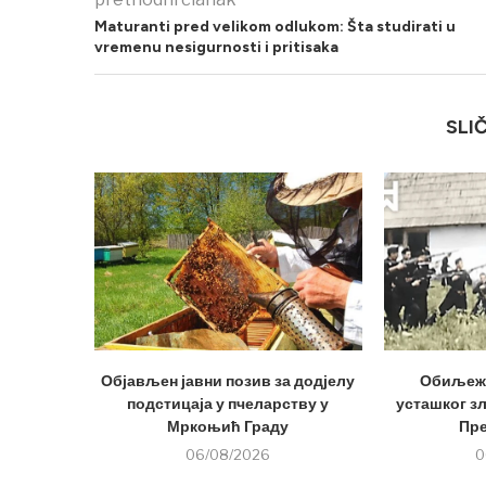
Maturanti pred velikom odlukom: Šta studirati u
vremenu nesigurnosti i pritisaka
SLI
Објављен јавни позив за додјелу
Обиљеже
подстицаја у пчеларству у
усташког з
Мркоњић Граду
Пр
06/08/2026
0