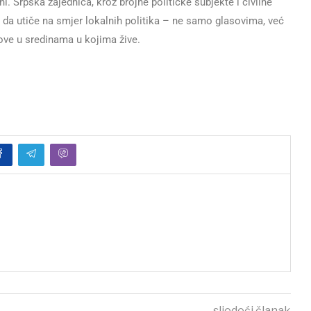
ni. Srpska zajednica, kroz brojne političke subjekte i civilne
st da utiče na smjer lokalnih politika – ne samo glasovima, već
love u sredinama u kojima žive.
sljedeći članak