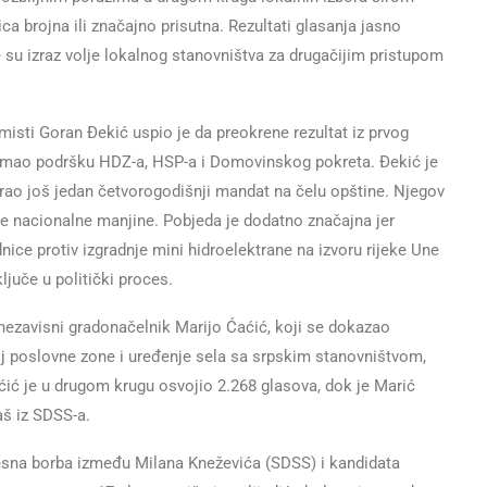
ca brojna ili značajno prisutna. Rezultati glasanja jasno
 su izraz volje lokalnog stanovništva za drugačijim pristupom
isti Goran Đekić uspio je da preokrene rezultat iz prvog
je imao podršku HDZ-a, HSP-a i Domovinskog pokreta. Đekić je
rao još jedan četvorogodišnji mandat na čelu opštine. Njegov
e nacionalne manjine. Pobjeda je dodatno značajna jer
ice protiv izgradnje mini hidroelektrane na izvoru rijeke Une
ljuče u politički proces.
nezavisni gradonačelnik Marijo Ćaćić, koji se dokazao
j poslovne zone i uređenje sela sa srpskim stanovništvom,
ćić je u drugom krugu osvojio 2.268 glasova, dok je Marić
aš iz SDSS-a.
esna borba između Milana Kneževića (SDSS) i kandidata