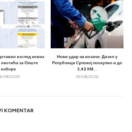
дставио изглед нових
Нови удар на возаче: Дизел у
 листића за Опште
Републици Српској поскупио и до
изборе
3,42 КМ...
6/08/2026
06/08/2026
VI KOMENTAR