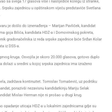
ao sa svega 17 glasova više i naslijediće kolegu iz stranke,
ata. Srpsku zajednicu u opštinskom vijeću predstaviće Svetlana
.
varu je došlo do iznenađenja – Marijan Pavliček, kandidat
oma goja Bilića, kandidata HDZ-a i Domovinskog pokreta,
enik gradonačelnika iz reda srpske zajednice biće Srđan Kolar
ta iz DSS-a.
iz prvog kruga. Osvojila je skoro 20.000 glasova, gotovo duplo
a dolazi u sredini u kojoj srpska zajednica ima izraženo
tijela, zadržava kontinuitet. Tomislav Tomašević, uz podršku
andat, porazivši nezavisnu kandidatkinju Mariju Selak
ndidat Mislav Herman nije ni prošao u drugi krug.
no opadanje uticaja HDZ-a u lokalnim zajednicama gdje su