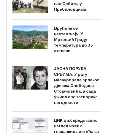
над Србима у
Пребиловцима
Врућине се
настављају: У
Мркоњић Граду
температура до 35
степени
ЈАСНА ПОРУКА
СРБИМА: У рату
масакрирала српског
дјечака Слободана
Стојановића, а сада
ужива све затворске
погодности
ЦИК БиХ представио
изглед нових
гласачких листића за