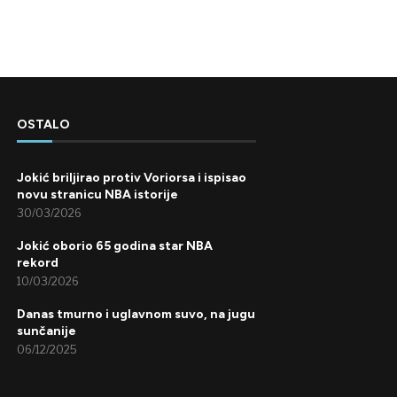
OSTALO
Jokić briljirao protiv Voriorsa i ispisao
novu stranicu NBA istorije
30/03/2026
Jokić oborio 65 godina star NBA
rekord
10/03/2026
Danas tmurno i uglavnom suvo, na jugu
sunčanije
06/12/2025