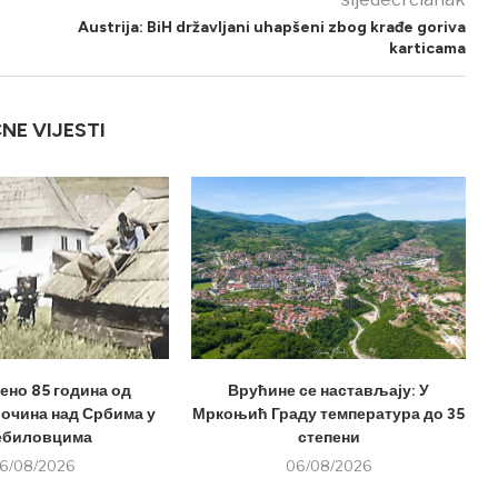
Austrija: BiH državljani uhapšeni zbog krađe goriva
karticama
ČNE VIJESTI
но 85 година од
Врућине се настављају: У
лочина над Србима у
Мркоњић Граду температура до 35
ебиловцима
степени
6/08/2026
06/08/2026