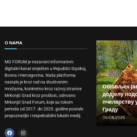
O NAMA
MG FORUM je nezavisni informativni
digitalni kanal smješten u Republici Srpskoj,
Bosna i Hercegovina. Naša platforma
nastala je kroz rad na društvenim
Објављен ја
mrežama, konkretno kroz razvoj stranice
додјелу подс
Mrkonjić Grad kroz prošlost, odnosno
пчеларству 
Mrkonjić Grad Forum, koje su tokom
Граду
perioda od 2017. do 2025. godine postale
prepoznatljiv i respektabilni lokalni medij.
06/08/2026