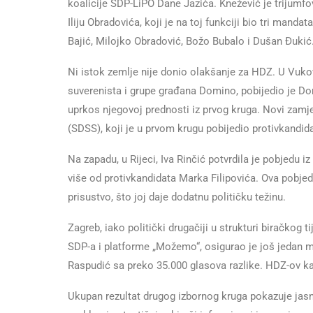
koalicije SDP-LiPO Dane Jazića. Knežević je trijumfov
Iliju Obradovića, koji je na toj funkciji bio tri mand
Bajić, Milojko Obradović, Božo Bubalo i Dušan Đukić
Ni istok zemlje nije donio olakšanje za HDZ. U Vuko
suverenista i grupe građana Domino, pobijedio je D
uprkos njegovoj prednosti iz prvog kruga. Novi zamj
(SDSS), koji je u prvom krugu pobijedio protivkandida
Na zapadu, u Rijeci, Iva Rinčić potvrdila je pobjedu 
više od protivkandidata Marka Filipovića. Ova pobjed
prisustvo, što joj daje dodatnu političku težinu.
Zagreb, iako politički drugačiji u strukturi biračkog 
SDP-a i platforme „Možemo“, osigurao je još jedan m
Raspudić sa preko 35.000 glasova razlike. HDZ-ov ka
Ukupan rezultat drugog izbornog kruga pokazuje jas