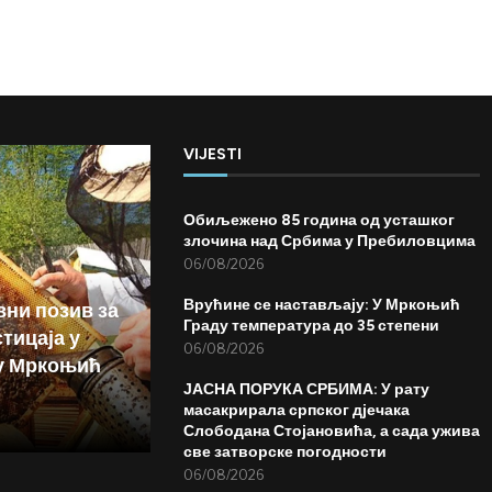
VIJESTI
Обиљежено 85 година од усташког
злочина над Србима у Пребиловцима
06/08/2026
Врућине се настављају: У Мркоњић
вни позив за
Граду температура до 35 степени
тицаја у
06/08/2026
у Мркоњић
ЈАСНА ПОРУКА СРБИМА: У рату
масакрирала српског дјечака
Слободана Стојановића, а сада ужива
све затворске погодности
06/08/2026