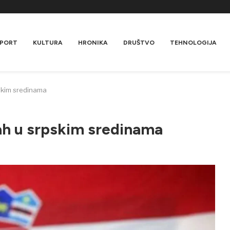
PORT
KULTURA
HRONIKA
DRUŠTVO
TEHNOLOGIJA
pskim sredinama
ah u srpskim sredinama