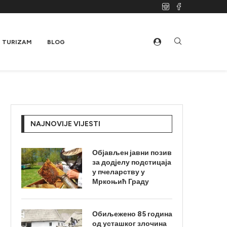
TURIZAM
BLOG
NAJNOVIJE VIJESTI
Објављен јавни позив
за додјелу подстицаја
у пчеларству у
Мркоњић Граду
Обиљежено 85 година
од усташког злочина