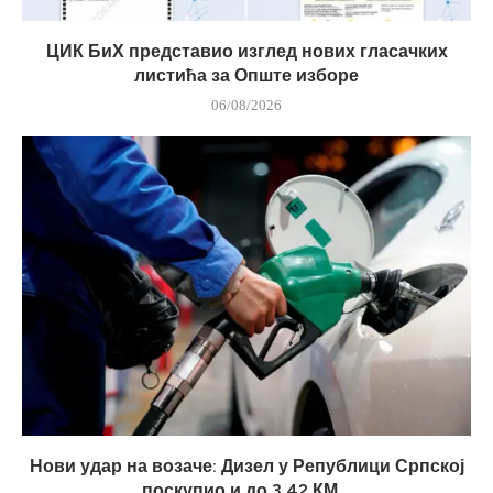
ЦИК БиХ представио изглед нових гласачких
листића за Опште изборе
06/08/2026
Нови удар на возаче: Дизел у Републици Српској
поскупио и до 3,42 КМ...