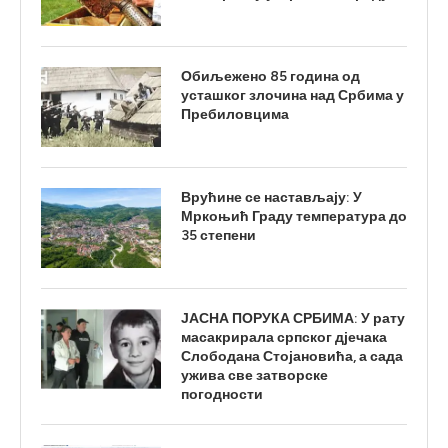
Обиљежено 85 година од
усташког злочина над Србима у
Пребиловцима
Врућине се настављају: У
Мркоњић Граду температура до
35 степени
ЈАСНА ПОРУКА СРБИМА: У рату
масакрирала српског дјечака
Слободана Стојановића, а сада
ужива све затворске
погодности