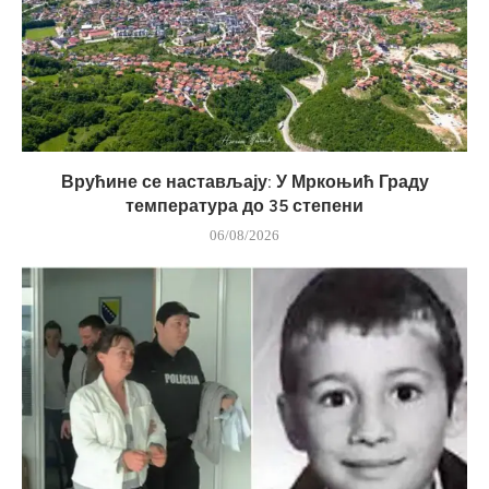
Врућине се настављају: У Мркоњић Граду
температура до 35 степени
06/08/2026