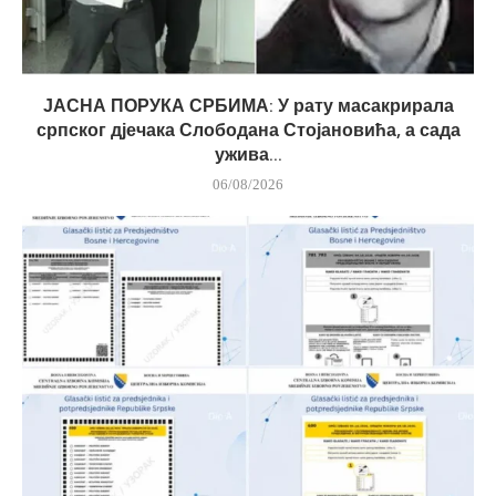
ЈАСНА ПОРУКА СРБИМА: У рату масакрирала
српског дјечака Слободана Стојановића, а сада
ужива...
06/08/2026