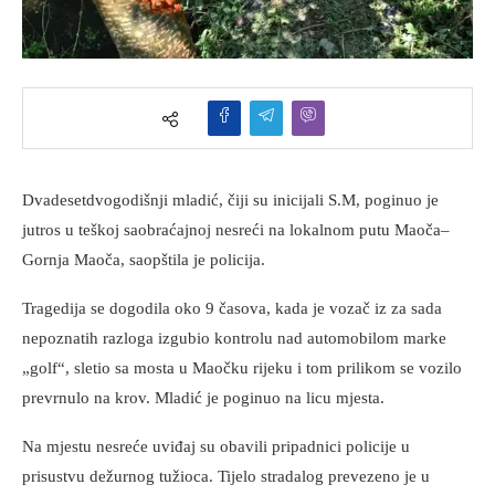
Dvadesetdvogodišnji mladić, čiji su inicijali S.M, poginuo je
jutros u teškoj saobraćajnoj nesreći na lokalnom putu Maoča–
Gornja Maoča, saopštila je policija.
Tragedija se dogodila oko 9 časova, kada je vozač iz za sada
nepoznatih razloga izgubio kontrolu nad automobilom marke
„golf“, sletio sa mosta u Maočku rijeku i tom prilikom se vozilo
prevrnulo na krov. Mladić je poginuo na licu mjesta.
Na mjestu nesreće uviđaj su obavili pripadnici policije u
prisustvu dežurnog tužioca. Tijelo stradalog prevezeno je u