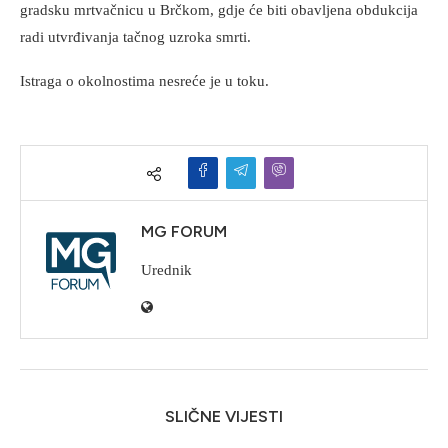
gradsku mrtvačnicu u Brčkom, gdje će biti obavljena obdukcija
radi utvrđivanja tačnog uzroka smrti.
Istraga o okolnostima nesreće je u toku.
MG FORUM
Urednik
SLIČNE VIJESTI