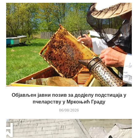
Објављен јавни позив за додјелу подстицаја у
пчеларству у Мркоњић Граду
06/08/2026