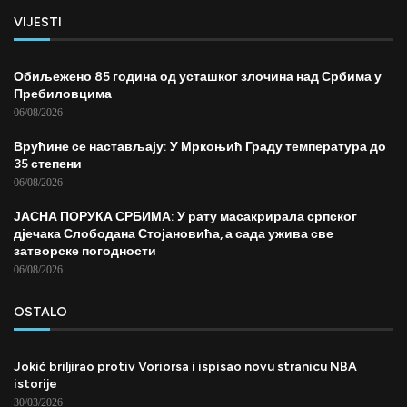
VIJESTI
Обиљежено 85 година од усташког злочина над Србима у
Пребиловцима
06/08/2026
Врућине се настављају: У Мркоњић Граду температура до
35 степени
06/08/2026
ЈАСНА ПОРУКА СРБИМА: У рату масакрирала српског
дјечака Слободана Стојановића, а сада ужива све
затворске погодности
06/08/2026
OSTALO
Jokić briljirao protiv Voriorsa i ispisao novu stranicu NBA
istorije
30/03/2026