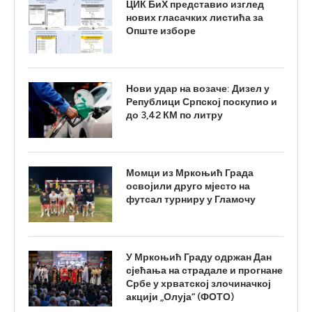
ЦИК БиХ представио изглед
нових гласачких листића за
Опште изборе
Нови удар на возаче: Дизел у
Републици Српској поскупио и
до 3,42 КМ по литру
Момци из Мркоњић Града
освојили друго мјесто на
футсал турниру у Гламочу
У Мркоњић Граду одржан Дан
сјећања на страдале и прогнане
Србе у хрватској злочиначкој
акцији „Олуја“ (ФОТО)