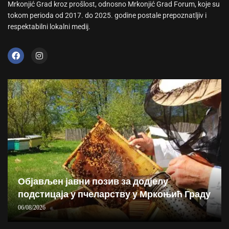
Mrkonjić Grad kroz prošlost, odnosno Mrkonjić Grad Forum, koje su
tokom perioda od 2017. do 2025. godine postale prepoznatljiv i
respektabilni lokalni medij.
Објављен јавни позив за додјелу
подстицаја у пчеларству у Мркоњић Граду
06/08/2026