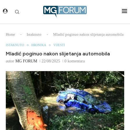
Home
-
Istaknuto
-
Mladić poginuo nakon slijetanja automobila
ISTAKNUTO
HRONIKA
VIJESTI
Mladić poginuo nakon slijetanja automobila
autor
MG FORUM
22/08/2025
0 komentara