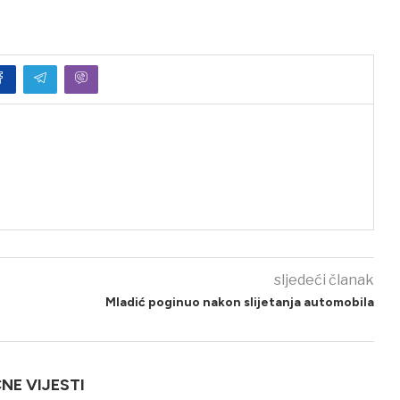
sljedeći članak
Mladić poginuo nakon slijetanja automobila
ČNE VIJESTI