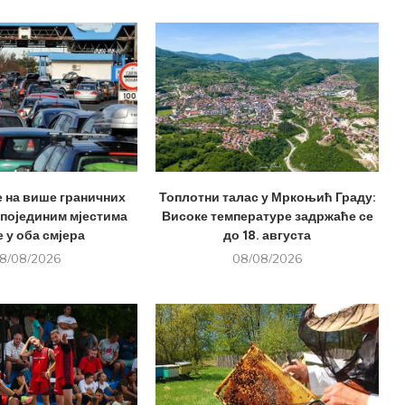
е на више граничних
Топлотни талас у Мркоњић Граду:
 појединим мјестима
Високе температуре задржаће се
 у оба смјера
до 18. августа
8/08/2026
08/08/2026