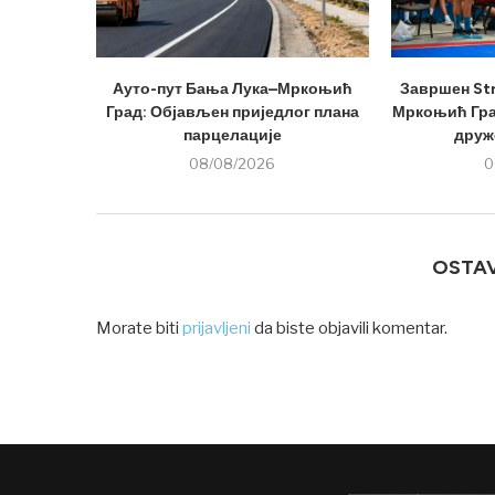
Ауто-пут Бања Лука–Мркоњић
Завршен Str
Град: Објављен приједлог плана
Мркоњић Град
парцелације
друже
08/08/2026
0
OSTA
Morate biti
prijavljeni
da biste objavili komentar.