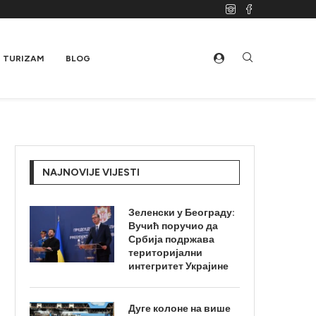
TURIZAM
BLOG
NAJNOVIJE VIJESTI
Зеленски у Београду:
Вучић поручио да
Србија подржава
територијални
интегритет Украјине
Дуге колоне на више