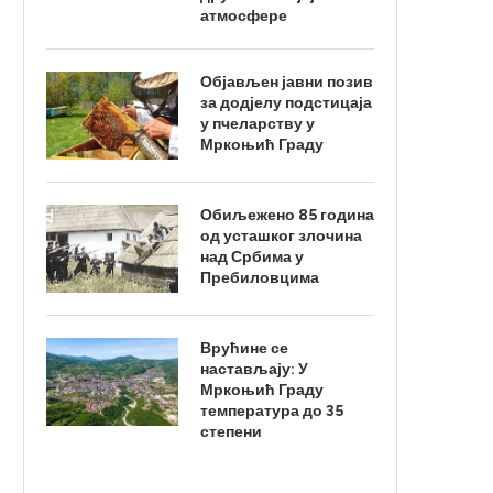
атмосфере
Објављен јавни позив
за додјелу подстицаја
у пчеларству у
Мркоњић Граду
Обиљежено 85 година
од усташког злочина
над Србима у
Пребиловцима
Врућине се
настављају: У
Мркоњић Граду
температура до 35
степени