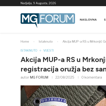
Nedjelja, 9 Augusta, 2026
NASLOVNA
S
Home
-
Istaknuto
-
Akcija MUP-a RS u Mrkonjić Gr
ISTAKNUTO
VIJESTI
Akcija MUP-a RS u Mrkonj
registracija oružja bez sa
autor
MG FORUM
22/08/2025
0 komentara