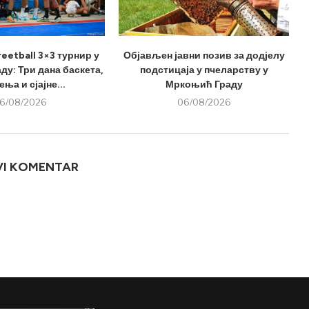
eetball 3×3 турнир у
Објављен јавни позив за додјелу
у: Три дана баскета,
подстицаја у пчеларству у
ња и сјајне...
Мркоњић Граду
6/08/2026
06/08/2026
VI KOMENTAR