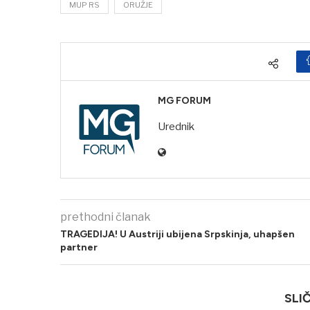
MUP RS
ORUŽJE
MG FORUM
Urednik
prethodni članak
TRAGEDIJA! U Austriji ubijena Srpskinja, uhapšen
partner
SLI