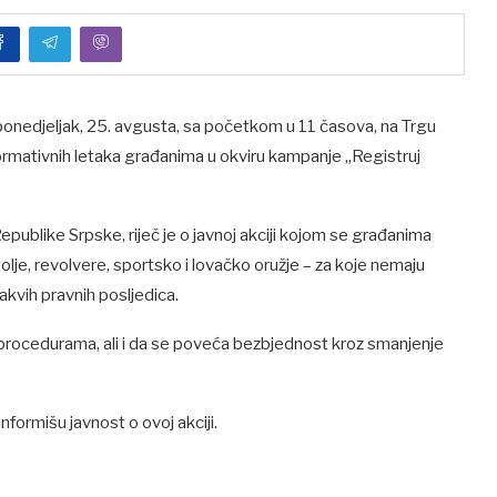
u ponedjeljak, 25. avgusta, sa početkom u 11 časova, na Trgu
ormativnih letaka građanima u okviru kampanje „Registruj
epublike Srpske, riječ je o javnoj akciji kojom se građanima
lje, revolvere, sportsko i lovačko oružje – za koje nemaju
akvih pravnih posljedica.
 procedurama, ali i da se poveća bezbjednost kroz smanjenje
formišu javnost o ovoj akciji.