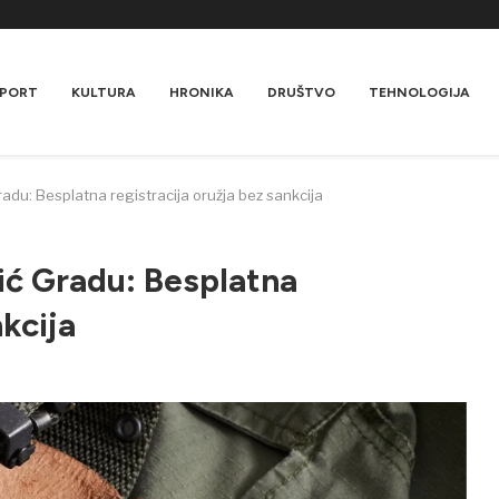
PORT
KULTURA
HRONIKA
DRUŠTVO
TEHNOLOGIJA
adu: Besplatna registracija oružja bez sankcija
ić Gradu: Besplatna
nkcija