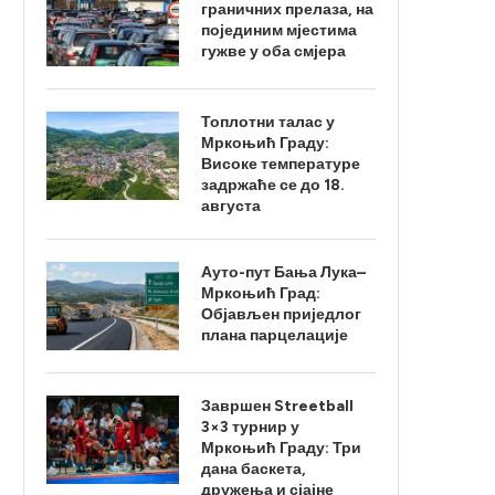
граничних прелаза, на
појединим мјестима
гужве у оба смјера
Топлотни талас у
Мркоњић Граду:
Високе температуре
задржаће се до 18.
августа
Ауто-пут Бања Лука–
Мркоњић Град:
Објављен приједлог
плана парцелације
Завршен Streetball
3×3 турнир у
Мркоњић Граду: Три
дана баскета,
дружења и сјајне