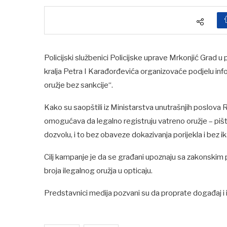
Policijski službenici Policijske uprave Mrkonjić Grad 
kralja Petra I Karađorđevića organizovaće podjelu inf
oružje bez sankcije“.
Kako su saopštili iz Ministarstva unutrašnjih poslova R
omogućava da legalno registruju vatreno oružje – pišto
dozvolu, i to bez obaveze dokazivanja porijekla i bez ik
Cilj kampanje je da se građani upoznaju sa zakonskim
broja ilegalnog oružja u opticaju.
Predstavnici medija pozvani su da proprate događaj i in