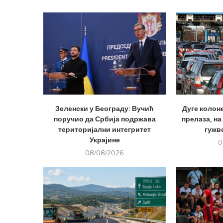
Зеленски у Београду: Вучић
Дуге колон
поручио да Србија подржава
прелаза, на
територијални интегритет
гужве
Украјине
0
08/08/2026