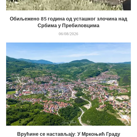
Обиљежено 85 година од усташког злочина над
Србима у Пребиловцима
06/08/2026
Врућине се настављају: У Мркоњић Граду