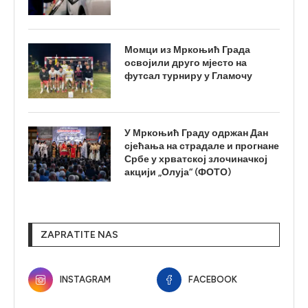
Момци из Мркоњић Града
освојили друго мјесто на
футсал турниру у Гламочу
У Мркоњић Граду одржан Дан
сјећања на страдале и прогнане
Србе у хрватској злочиначкој
акцији „Олуја“ (ФОТО)
ZAPRATITE NAS
INSTAGRAM
FACEBOOK