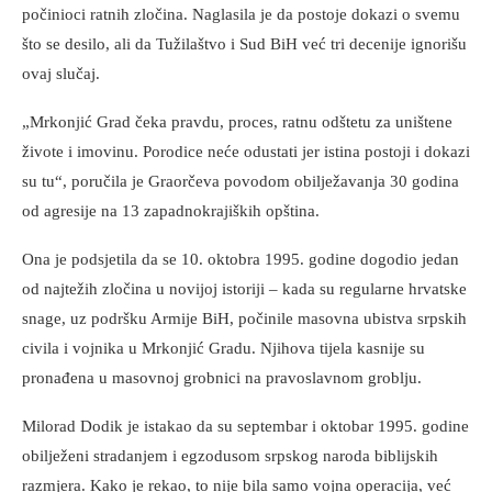
počinioci ratnih zločina. Naglasila je da postoje dokazi o svemu
što se desilo, ali da Tužilaštvo i Sud BiH već tri decenije ignorišu
ovaj slučaj.
„Mrkonjić Grad čeka pravdu, proces, ratnu odštetu za uništene
živote i imovinu. Porodice neće odustati jer istina postoji i dokazi
su tu“, poručila je Graorčeva povodom obilježavanja 30 godina
od agresije na 13 zapadnokrajiških opština.
Ona je podsjetila da se 10. oktobra 1995. godine dogodio jedan
od najtežih zločina u novijoj istoriji – kada su regularne hrvatske
snage, uz podršku Armije BiH, počinile masovna ubistva srpskih
civila i vojnika u Mrkonjić Gradu. Njihova tijela kasnije su
pronađena u masovnoj grobnici na pravoslavnom groblju.
Milorad Dodik je istakao da su septembar i oktobar 1995. godine
obilježeni stradanjem i egzodusom srpskog naroda biblijskih
razmjera. Kako je rekao, to nije bila samo vojna operacija, već