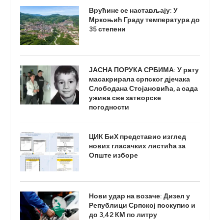
Врућине се настављају: У
Мркоњић Граду температура до
35 степени
ЈАСНА ПОРУКА СРБИМА: У рату
масакрирала српског дјечака
Слободана Стојановића, а сада
ужива све затворске
погодности
ЦИК БиХ представио изглед
нових гласачких листића за
Опште изборе
Нови удар на возаче: Дизел у
Републици Српској поскупио и
до 3,42 КМ по литру