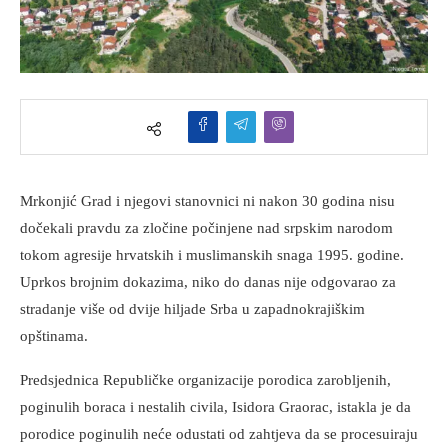
Mrkonjić Grad i njegovi stanovnici ni nakon 30 godina nisu
dočekali pravdu za zločine počinjene nad srpskim narodom
tokom agresije hrvatskih i muslimanskih snaga 1995. godine.
Uprkos brojnim dokazima, niko do danas nije odgovarao za
stradanje više od dvije hiljade Srba u zapadnokrajiškim
opštinama.
Predsjednica Republičke organizacije porodica zarobljenih,
poginulih boraca i nestalih civila, Isidora Graorac, istakla je da
porodice poginulih neće odustati od zahtjeva da se procesuiraju