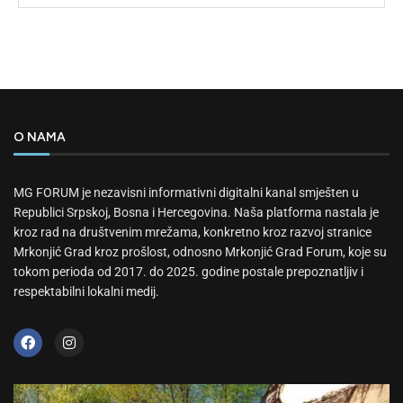
O NAMA
MG FORUM je nezavisni informativni digitalni kanal smješten u
Republici Srpskoj, Bosna i Hercegovina. Naša platforma nastala je
kroz rad na društvenim mrežama, konkretno kroz razvoj stranice
Mrkonjić Grad kroz prošlost, odnosno Mrkonjić Grad Forum, koje su
tokom perioda od 2017. do 2025. godine postale prepoznatljiv i
respektabilni lokalni medij.