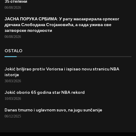
35 степени
06/08/2026
ЈАСНА ПОРУКА СРБИМА: У рату масакрирала српског
дјечака Слободана Стојановића, а сада ужива све
затворске погодности
06/08/2026
OSTALO
Jokić briljirao protiv Voriorsa i ispisao novu stranicu NBA
istorije
30/03/2026
Jokić oborio 65 godina star NBA rekord
10/03/2026
Danas tmurno i uglavnom suvo, na jugu sunčanije
06/12/2025