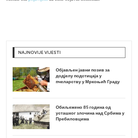
NAJNOVIJE VIJESTI
Објављен јавни позив за
додјелу подстицаја у
пчеларству у Мркоњић Граду
Обиљежено 85 година од
усташког злочина над Србима у
Пребиловцима