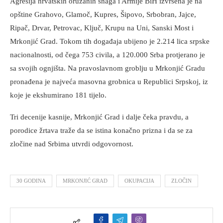
Agresija hrvatskih oružanih snaga i Armije BiH izvršena je na
opštine Grahovo, Glamoč, Kupres, Šipovo, Srbobran, Jajce,
Ripač, Drvar, Petrovac, Ključ, Krupu na Uni, Sanski Most i
Mrkonjić Grad. Tokom tih događaja ubijeno je 2.214 lica srpske
nacionalnosti, od čega 753 civila, a 120.000 Srba protjerano je
sa svojih ognjišta. Na pravoslavnom groblju u Mrkonjić Gradu
pronađena je najveća masovna grobnica u Republici Srpskoj, iz
koje je ekshumirano 181 tijelo.
Tri decenije kasnije, Mrkonjić Grad i dalje čeka pravdu, a
porodice žrtava traže da se istina konačno prizna i da se za
zločine nad Srbima utvrdi odgovornost.
30 GODINA
MRKONJIĆ GRAD
OKUPACIJA
ZLOČIN