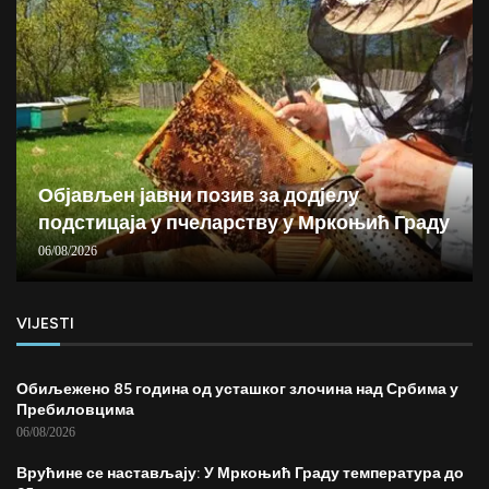
Објављен јавни позив за додјелу
подстицаја у пчеларству у Мркоњић Граду
06/08/2026
VIJESTI
Обиљежено 85 година од усташког злочина над Србима у
Пребиловцима
06/08/2026
Врућине се настављају: У Мркоњић Граду температура до