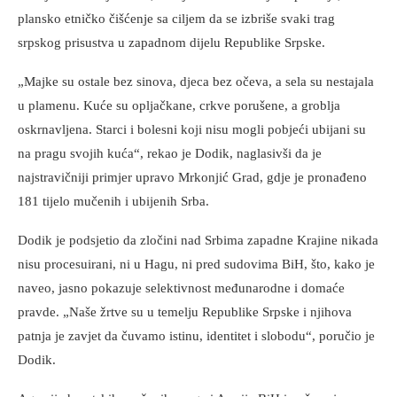
plansko etničko čišćenje sa ciljem da se izbriše svaki trag
srpskog prisustva u zapadnom dijelu Republike Srpske.
„Majke su ostale bez sinova, djeca bez očeva, a sela su nestajala
u plamenu. Kuće su opljačkane, crkve porušene, a groblja
oskrnavljena. Starci i bolesni koji nisu mogli pobjeći ubijani su
na pragu svojih kuća“, rekao je Dodik, naglasivši da je
najstravičniji primjer upravo Mrkonjić Grad, gdje je pronađeno
181 tijelo mučenih i ubijenih Srba.
Dodik je podsjetio da zločini nad Srbima zapadne Krajine nikada
nisu procesuirani, ni u Hagu, ni pred sudovima BiH, što, kako je
naveo, jasno pokazuje selektivnost međunarodne i domaće
pravde. „Naše žrtve su u temelju Republike Srpske i njihova
patnja je zavjet da čuvamo istinu, identitet i slobodu“, poručio je
Dodik.