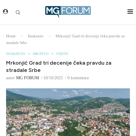
Home
-
Istaknuto
-
Mrkonjić Grad tri decenije čeka pravdu za
stradale Srbe
ISTAKNUTO
DRUŠTVO
VIJESTI
Mrkonjić Grad tri decenije čeka pravdu za
stradale Srbe
autor
MG FORUM
10/10/2025
0 komentara