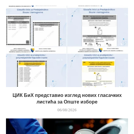
ЦИК БиХ представио изглед нових гласачких
листића за Опште изборе
06/08/2026