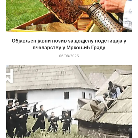
Објављен јавни позив за додјелу подстицаја у
пчеларству у Мркоњић Граду
06/08/2026