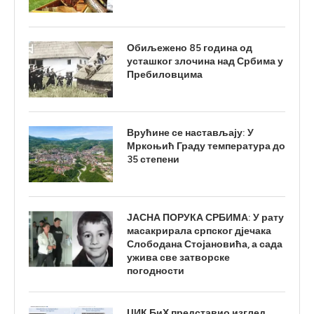
Обиљежено 85 година од
усташког злочина над Србима у
Пребиловцима
Врућине се настављају: У
Мркоњић Граду температура до
35 степени
ЈАСНА ПОРУКА СРБИМА: У рату
масакрирала српског дјечака
Слободана Стојановића, а сада
ужива све затворске
погодности
ЦИК БиХ представио изглед