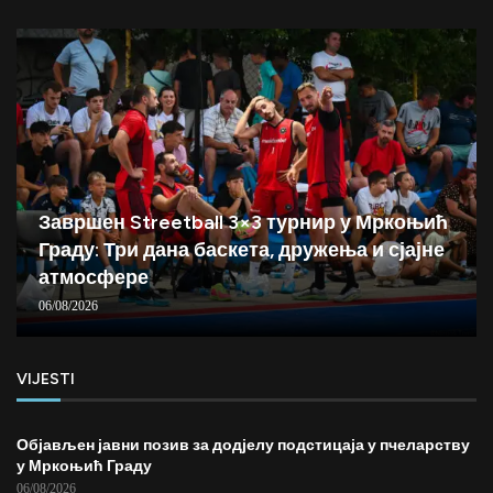
Завршен Streetball 3×3 турнир у Мркоњић
Граду: Три дана баскета, дружења и сјајне
атмосфере
06/08/2026
VIJESTI
Објављен јавни позив за додјелу подстицаја у пчеларству
у Мркоњић Граду
06/08/2026