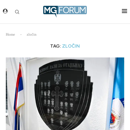
Home
-
zločin
TAG:
ZLOČIN