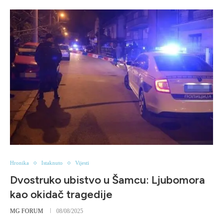
Hronika
Istaknuto
Vijesti
Dvostruko ubistvo u Šamcu: Ljubomora
kao okidač tragedije
MG FORUM
08/08/2025