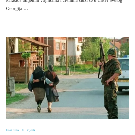
Parastos ubijenim vojnicima i civilima služi se u Crkvi Svetog
Georgija …
Istaknuto
Vijesti