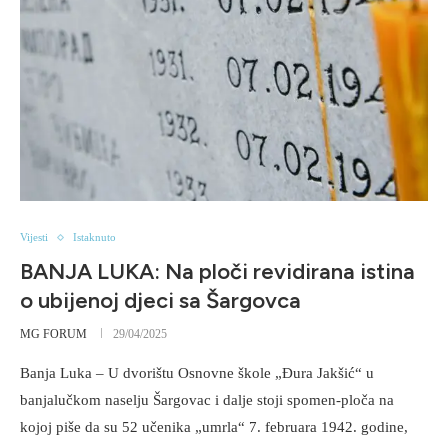
Vijesti
Istaknuto
BANJA LUKA: Na ploči revidirana istina
o ubijenoj djeci sa Šargovca
MG FORUM
29/04/2025
Banja Luka – U dvorištu Osnovne škole „Đura Jakšić“ u
banjalučkom naselju Šargovac i dalje stoji spomen-ploča na
kojoj piše da su 52 učenika „umrla“ 7. februara 1942. godine,