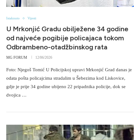
Istaknuto
Vijesti
U Mrkonjić Gradu obilježene 34 godine
od najveće pogibije policajaca tokom
Odbrambeno-otadžbinskog rata
MG FORUM
12/06/2026
Foto: Njegoš Tomić U Policijskoj upravi Mrkonjić Grad danas je
odata pošta policajcima stradalim u Šebezima kod Liskovice,
gdje je prije 34 godine ubijeno 22 pripadnika policije, dok se
dvojica …