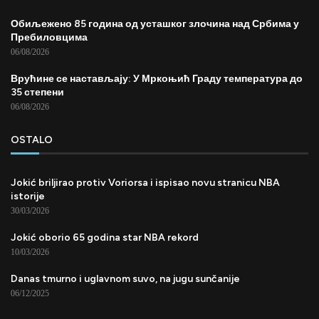
Обиљежено 85 година од усташког злочина над Србима у
Пребиловцима
06/08/2026
Врућине се настављају: У Мркоњић Граду температура до
35 степени
06/08/2026
OSTALO
Jokić briljirao protiv Voriorsa i ispisao novu stranicu NBA
istorije
30/03/2026
Jokić oborio 65 godina star NBA rekord
10/03/2026
Danas tmurno i uglavnom suvo, na jugu sunčanije
06/12/2025