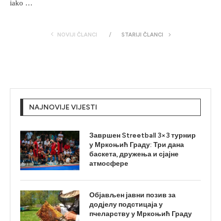
iako …
NOVIJI ČLANCI
STARIJI ČLANCI
NAJNOVIJE VIJESTI
Завршен Streetball 3×3 турнир
у Мркоњић Граду: Три дана
баскета, дружења и сјајне
атмосфере
Објављен јавни позив за
додјелу подстицаја у
пчеларству у Мркоњић Граду