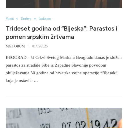
Vijesti
Društvo
Istaknuto
Trideset godina od “Bljeska”: Parastos i
pomen srpskim žrtvama
MG FORUM
01/05/2025
BEOGRAD – U Crkvi Svetog Marka u Beogradu danas je služen
parastos za stradale Srbe iz Zapadne Slavonije povodom
obilježavanja 30 godina od hrvatske vojne operacije “Bljesak”,
koja je ostavila …