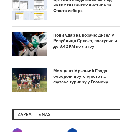
нових гласачких листића за
Опште изборе
Нови удар на возаче: Дизел у
Републици Српској поскупио и
до 3,42 КМ по литру
Момци из Мркоњић Града
освојили друго мјесто на
футсал турниру у Гламочу
ZAPRATITE NAS