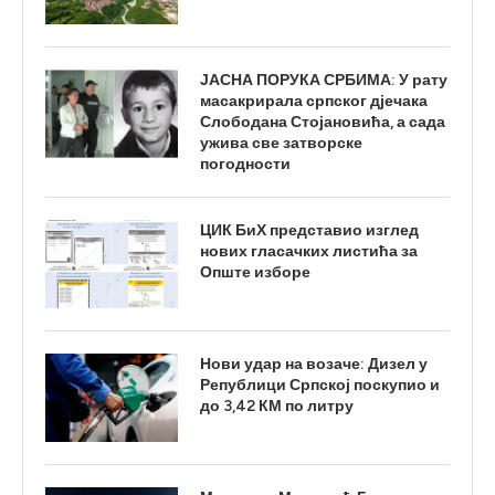
ЈАСНА ПОРУКА СРБИМА: У рату
масакрирала српског дјечака
Слободана Стојановића, а сада
ужива све затворске
погодности
ЦИК БиХ представио изглед
нових гласачких листића за
Опште изборе
Нови удар на возаче: Дизел у
Републици Српској поскупио и
до 3,42 КМ по литру