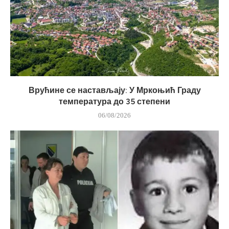
Врућине се настављају: У Мркоњић Граду
температура до 35 степени
06/08/2026