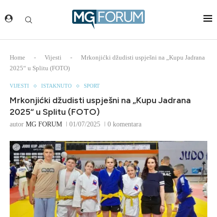
Home
-
Vijesti
-
Mrkonjićki džudisti uspješni na „Kupu Jadrana
2025“ u Splitu (FOTO)
VIJESTI
ISTAKNUTO
SPORT
Mrkonjićki džudisti uspješni na „Kupu Jadrana
2025“ u Splitu (FOTO)
autor
MG FORUM
01/07/2025
0 komentara