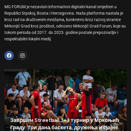
MG FORUM je nezavisni informativni digitalni kanal smješten u
Republici Srpskoj, Bosna i Hercegovina. Naša platforma nastala je
kroz rad na društvenim mrežama, konkretno kroz razvoj stranice
Mrkonjić Grad kroz prošlost, odnosno Mrkonjić Grad Forum, koje su
tokom perioda od 2017. do 2025. godine postale prepoznatljiv i
respektabilni lokalni medij.
Завршен Streetball 3×3 турнир у Мркоњић
Граду: Три дана баскета, дружења и сјајне