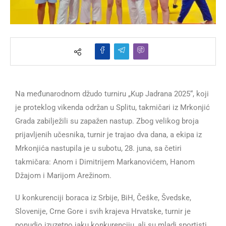
Na međunarodnom džudo turniru „Kup Jadrana 2025“, koji
je proteklog vikenda održan u Splitu, takmičari iz Mrkonjić
Grada zabilježili su zapažen nastup. Zbog velikog broja
prijavljenih učesnika, turnir je trajao dva dana, a ekipa iz
Mrkonjića nastupila je u subotu, 28. juna, sa četiri
takmičara: Anom i Dimitrijem Markanovićem, Hanom
Džajom i Marijom Arežinom.
U konkurenciji boraca iz Srbije, BiH, Češke, Švedske,
Slovenije, Crne Gore i svih krajeva Hrvatske, turnir je
ponudio izuzetno jaku konkurenciju, ali su mladi sportisti