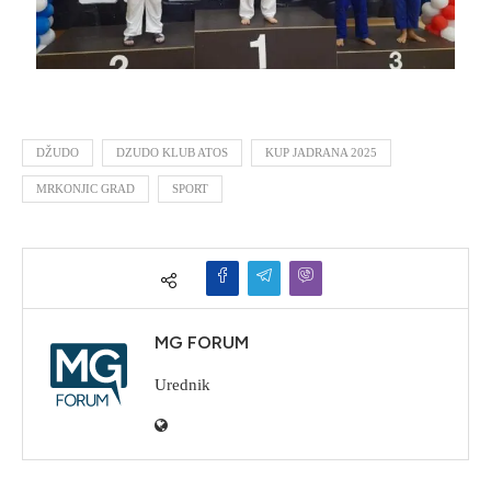
DŽUDO
DZUDO KLUB ATOS
KUP JADRANA 2025
MRKONJIC GRAD
SPORT
MG FORUM
Urednik