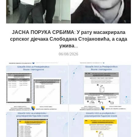
ЈАСНА ПОРУКА СРБИМА: У рату масакрирала
српског дјечака Слободана Стојановића, а сада
ужива...
06/08/2026