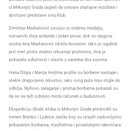
iz Mrkonjić Grada uspjeli da ostvare značajne rezultate i
dostojno predstave svoj klub.
Dimitrije Markanović osvojio je srebrnu medalju,
ostvarivši dvije pobjede i jedan poraz, dok se njegova
sestra Ana Markanović okitila bronzom. Iako je izgubila
prvi meč protiv znatno iskusnije protivnice, Ana je
pokazala odlučnost i slavila u naredna dva susreta.
Hana Džaja i Marija Arežina pružile su borbene nastupe i
stekle dragocjeno iskustvo, iako ovog puta nisu stigle do
odličja. Njihovo zalaganje i pristup borbama pokazali su
da se na njih ozbiljno može računati u budućnosti.
Ekspediciju džudo kluba iz Mrkonjić Grada predvodili su
treneri Branko i Ljubica Jaslar, koji su izrazili zadovoljstvo
prikazanim borbama, rezultatima i ponašanjem takmičara