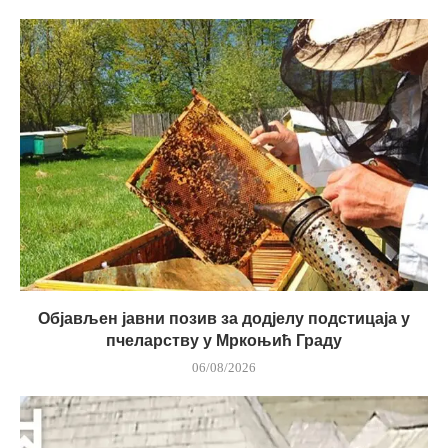
Објављен јавни позив за додјелу подстицаја у
пчеларству у Мркоњић Граду
06/08/2026