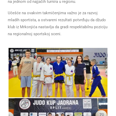
na jednom od najjačih turnira u regionu.
Učešće na ovakvim takmičenjima važno je za razvoj
mladih sportista, a ostvareni rezultati potvrđuju da džudo
klub iz Mrkonjića nastavlja da gradi respektabilnu poziciju
na regionalnoj sportskoj sceni.