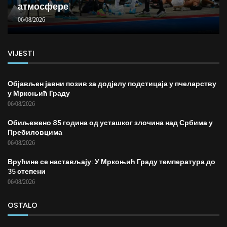
атмосфере
06/08/2026
VIJESTI
Објављен јавни позив за додјелу подстицаја у пчеларству
у Мркоњић Граду
06/08/2026
Обиљежено 85 година од усташког злочина над Србима у
Пребиловцима
06/08/2026
Врућине се настављају: У Мркоњић Граду температура до
35 степени
06/08/2026
OSTALO