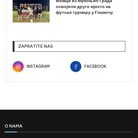
Момци из Мркоњић Града
освојили друго мјесто на
футсал турниру у Гламочу
ZAPRATITE NAS
INSTAGRAM
FACEBOOK
O NAMA