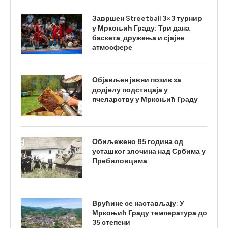
Завршен Streetball 3×3 турнир
у Мркоњић Граду: Три дана
баскета, дружења и сјајне
атмосфере
Објављен јавни позив за
додјелу подстицаја у
пчеларству у Мркоњић Граду
Обиљежено 85 година од
усташког злочина над Србима у
Пребиловцима
Врућине се настављају: У
Мркоњић Граду температура до
35 степени