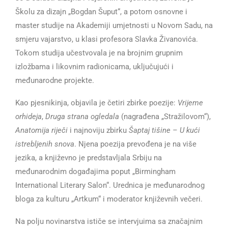
Školu za dizajn „Bogdan Šuput“, a potom osnovne i
master studije na Akademiji umjetnosti u Novom Sadu, na
smjeru vajarstvo, u klasi profesora Slavka Živanovića.
Tokom studija učestvovala je na brojnim grupnim
izložbama i likovnim radionicama, uključujući i
međunarodne projekte.
Kao pjesnikinja, objavila je četiri zbirke poezije:
Vrijeme
orhideja
,
Druga strana ogledala
(nagrađena „Stražilovom“),
Anatomija riječi
i najnoviju zbirku
Šaptaj tišine – U kući
istrebljenih snova
. Njena poezija prevođena je na više
jezika, a književno je predstavljala Srbiju na
međunarodnim događajima poput „Birmingham
International Literary Salon“. Urednica je međunarodnog
bloga za kulturu „Artkum“ i moderator književnih večeri.
Na polju novinarstva ističe se intervjuima sa značajnim