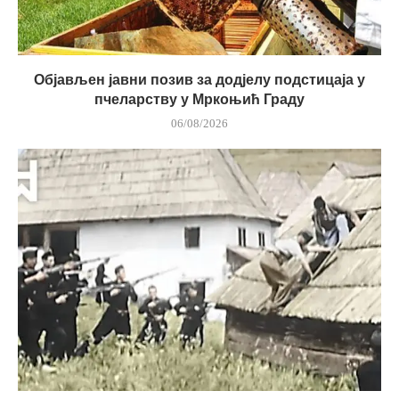
Објављен јавни позив за додјелу подстицаја у
пчеларству у Мркоњић Граду
06/08/2026