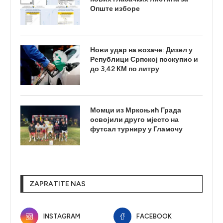
Опште изборе
Нови удар на возаче: Дизел у
Републици Српској поскупио и
до 3,42 КМ по литру
Момци из Мркоњић Града
освојили друго мјесто на
футсал турниру у Гламочу
ZAPRATITE NAS
INSTAGRAM
FACEBOOK