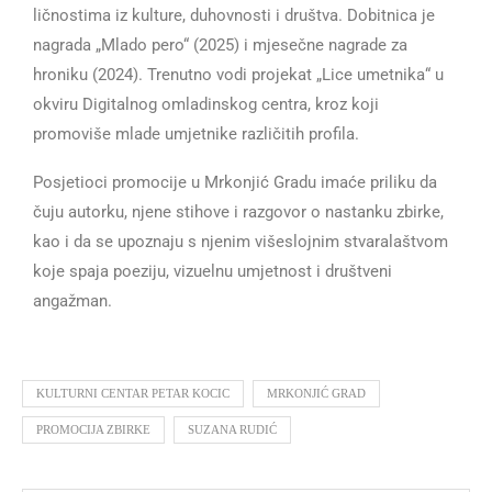
ličnostima iz kulture, duhovnosti i društva. Dobitnica je
nagrada „Mlado pero“ (2025) i mjesečne nagrade za
hroniku (2024). Trenutno vodi projekat „Lice umetnika“ u
okviru Digitalnog omladinskog centra, kroz koji
promoviše mlade umjetnike različitih profila.
Posjetioci promocije u Mrkonjić Gradu imaće priliku da
čuju autorku, njene stihove i razgovor o nastanku zbirke,
kao i da se upoznaju s njenim višeslojnim stvaralaštvom
koje spaja poeziju, vizuelnu umjetnost i društveni
angažman.
KULTURNI CENTAR PETAR KOCIC
MRKONJIĆ GRAD
PROMOCIJA ZBIRKE
SUZANA RUDIĆ