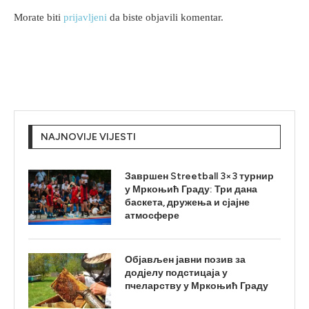
Morate biti
prijavljeni
da biste objavili komentar.
NAJNOVIJE VIJESTI
Завршен Streetball 3×3 турнир
у Мркоњић Граду: Три дана
баскета, дружења и сјајне
атмосфере
Објављен јавни позив за
додјелу подстицаја у
пчеларству у Мркоњић Граду