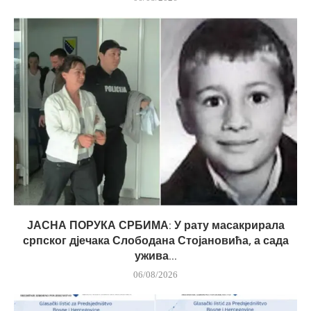
ЈАСНА ПОРУКА СРБИМА: У рату масакрирала
српског дјечака Слободана Стојановића, а сада
ужива...
06/08/2026