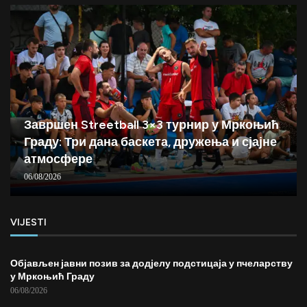
Завршен Streetball 3×3 турнир у Мркоњић
Граду: Три дана баскета, дружења и сјајне
атмосфере
06/08/2026
VIJESTI
Објављен јавни позив за додјелу подстицаја у пчеларству
у Мркоњић Граду
06/08/2026