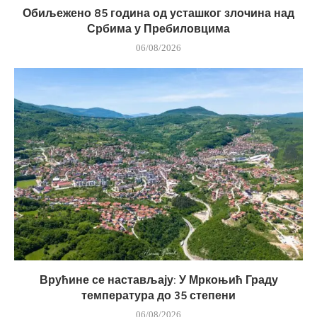
Обиљежено 85 година од усташког злочина над
Србима у Пребиловцима
06/08/2026
Врућине се настављају: У Мркоњић Граду
температура до 35 степени
06/08/2026