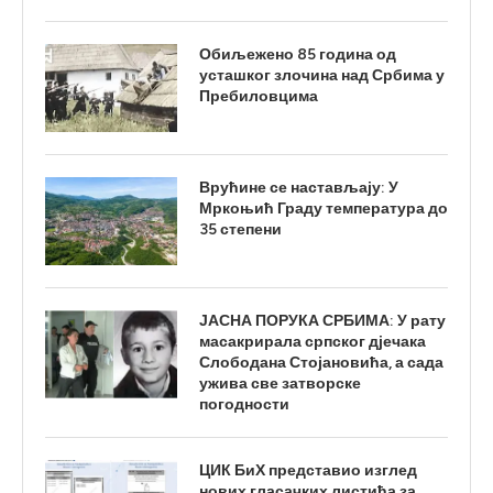
Обиљежено 85 година од
усташког злочина над Србима у
Пребиловцима
Врућине се настављају: У
Мркоњић Граду температура до
35 степени
ЈАСНА ПОРУКА СРБИМА: У рату
масакрирала српског дјечака
Слободана Стојановића, а сада
ужива све затворске
погодности
ЦИК БиХ представио изглед
нових гласачких листића за