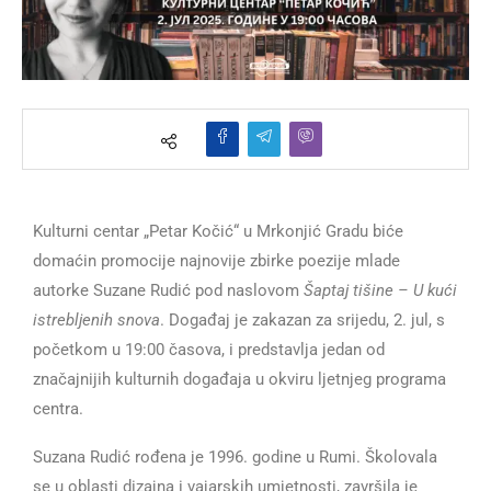
Kulturni centar „Petar Kočić“ u Mrkonjić Gradu biće
domaćin promocije najnovije zbirke poezije mlade
autorke Suzane Rudić pod naslovom
Šaptaj tišine – U kući
istrebljenih snova
. Događaj je zakazan za srijedu, 2. jul, s
početkom u 19:00 časova, i predstavlja jedan od
značajnijih kulturnih događaja u okviru ljetnjeg programa
centra.
Suzana Rudić rođena je 1996. godine u Rumi. Školovala
se u oblasti dizajna i vajarskih umjetnosti, završila je