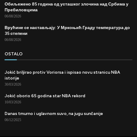
Обиљежено 85 година од усташког злочина над Србима у
Пребиловцима
06/08/2026
Врућине се настављају: У Мркоњић Граду температура до
35 степени
06/08/2026
OSTALO
Jokić briljirao protiv Voriorsa i ispisao novu stranicu NBA
istorije
30/03/2026
Jokić oborio 65 godina star NBA rekord
10/03/2026
Danas tmurno i uglavnom suvo, na jugu sunčanije
06/12/2025