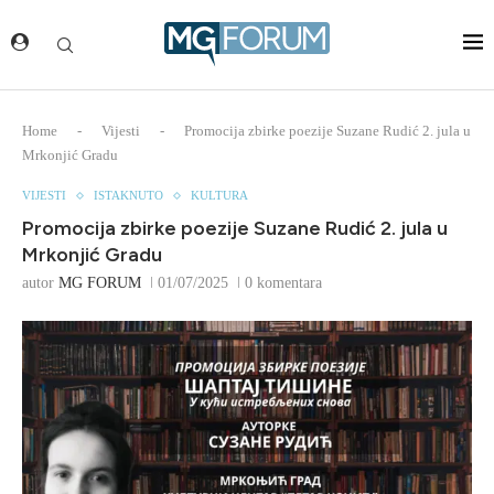
Home
-
Vijesti
-
Promocija zbirke poezije Suzane Rudić 2. jula u
Mrkonjić Gradu
VIJESTI
ISTAKNUTO
KULTURA
Promocija zbirke poezije Suzane Rudić 2. jula u
Mrkonjić Gradu
autor
MG FORUM
01/07/2025
0 komentara