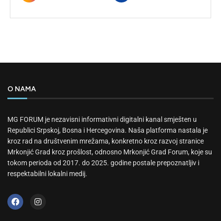
O NAMA
MG FORUM je nezavisni informativni digitalni kanal smješten u
Republici Srpskoj, Bosna i Hercegovina. Naša platforma nastala je
kroz rad na društvenim mrežama, konkretno kroz razvoj stranice
Mrkonjić Grad kroz prošlost, odnosno Mrkonjić Grad Forum, koje su
tokom perioda od 2017. do 2025. godine postale prepoznatljiv i
respektabilni lokalni medij.