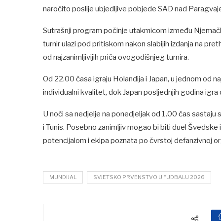
naročito poslije ubjedljive pobjede SAD nad Paragvaj
Sutrašnji program počinje utakmicom između Njemačke 
turnir ulazi pod pritiskom nakon slabijih izdanja na pre
od najzanimljivijih priča ovogodišnjeg turnira.
Od 22.00 časa igraju Holandija i Japan, u jednom od na
individualni kvalitet, dok Japan posljednjih godina igra
U noći sa nedjelje na ponedjeljak od 1.00 čas sastaju
i Tunis. Posebno zanimljiv mogao bi biti duel Švedske i
potencijalom i ekipa poznata po čvrstoj defanzivnoj org
MUNDIJAL
SVJETSKO PRVENSTVO U FUDBALU 2026