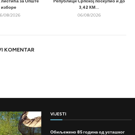
 листића за Опште
Републици Српској поскупио и до
изборе
3,42 КМ...
6/08/2026
06/08/2026
VI KOMENTAR
VIJESTI
Обиљежено 85 година од усташког