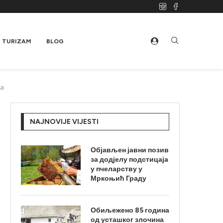
TURIZAM
BLOG
ja
NAJNOVIJE VIJESTI
Објављен јавни позив
за додјелу подстицаја
у пчеларству у
Мркоњић Граду
Обиљежено 85 година
од усташког злочина