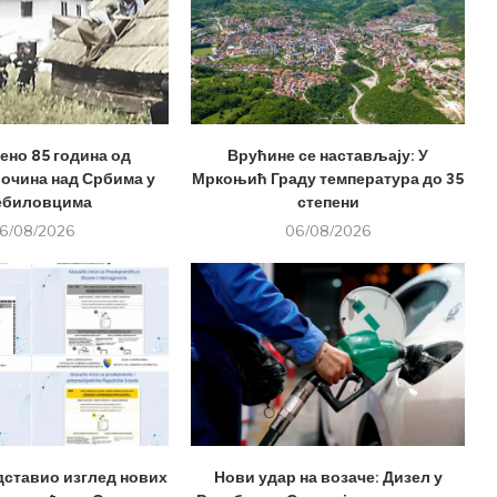
но 85 година од
Врућине се настављају: У
лочина над Србима у
Мркоњић Граду температура до 35
ебиловцима
степени
6/08/2026
06/08/2026
дставио изглед нових
Нови удар на возаче: Дизел у