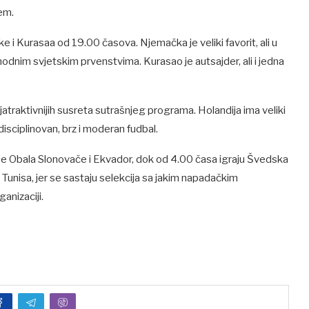
em.
i Kurasaa od 19.00 časova. Njemačka je veliki favorit, ali u
thodnim svjetskim prvenstvima. Kurasao je autsajder, ali i jedna
jatraktivnijih susreta sutrašnjeg programa. Holandija ima veliki
 disciplinovan, brz i moderan fudbal.
 se Obala Slonovače i Ekvador, dok od 4.00 časa igraju Švedska
 Tunisa, jer se sastaju selekcija sa jakim napadačkim
anizaciji.