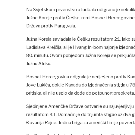
Na Svjetskom prvenstvu u fudbalu odigrano je nekoliko 
Južne Koreje protiv Češke, remi Bosne i Hercegovine 
Država protiv Paragvaja.
Južna Koreja savladala je Češku rezultatom 2:1, iako s
Ladislava Krejčija, ali je Hvang In-bom najprije izjed
80. minutu. Ovom pobjedom Južna Koreja se priključila
Južnu Afriku.
Bosna i Hercegovina odigrala je neriješeno protiv Ka
Jove Lukića, dok je Kanada do izjednačenja stigla u 78.
pritiska, ali nije uspio da dođe do potpunog preokreta.
Sjedinjene Američke Države ostvarile su najuvjerljivij
rezultatom 4:1. Domaćin je do trijumfa stigao uz dva 
Đovanija Rejne. Jedina briga za američki tim je povreda