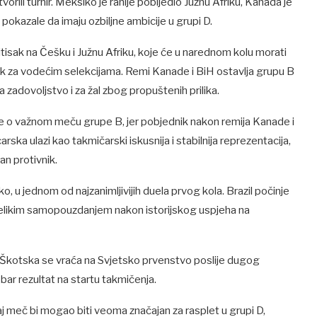
orili turnir. Meksiko je ranije pobijedio Južnu Afriku, Kanada je
okazale da imaju ozbiljne ambicije u grupi D.
isak na Češku i Južnu Afriku, koje će u narednom kolu morati
rak za vodećim selekcijama. Remi Kanade i BiH ostavlja grupu B
 zadovoljstvo i za žal zbog propuštenih prilika.
 je o važnom meču grupe B, jer pobjednik nakon remija Kanade i
a ulazi kao takmičarski iskusnija i stabilnija reprezentacija,
an protivnik.
 u jednom od najzanimljivijih duela prvog kola. Brazil počinje
velikim samopouzdanjem nakon istorijskog uspjeha na
ka. Škotska se vraća na Svjetsko prvenstvo poslije dugog
obar rezultat na startu takmičenja.
Taj meč bi mogao biti veoma značajan za rasplet u grupi D,