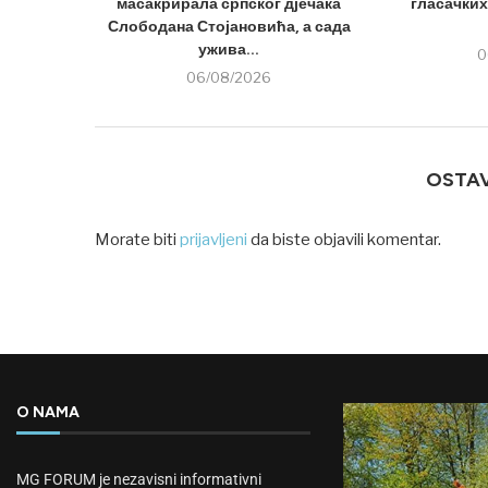
масакрирала српског дјечака
гласачких
Слободана Стојановића, а сада
ужива...
0
06/08/2026
OSTA
Morate biti
prijavljeni
da biste objavili komentar.
O NAMA
MG FORUM je nezavisni informativni