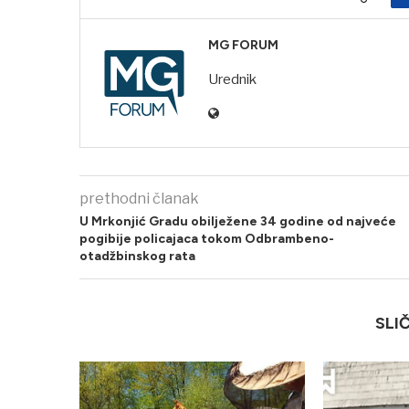
MG FORUM
Urednik
prethodni članak
U Mrkonjić Gradu obilježene 34 godine od najveće
pogibije policajaca tokom Odbrambeno-
otadžbinskog rata
SLI