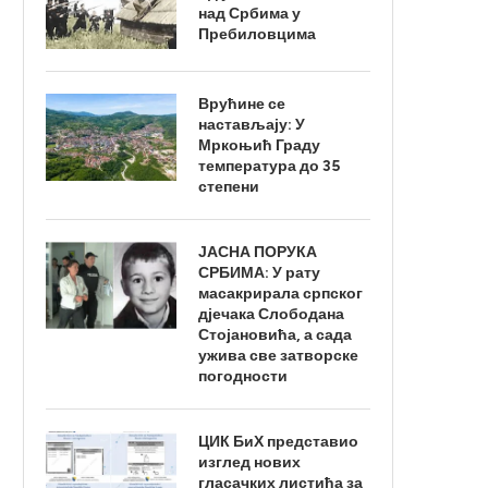
над Србима у
Пребиловцима
Врућине се
настављају: У
Мркоњић Граду
температура до 35
степени
ЈАСНА ПОРУКА
СРБИМА: У рату
масакрирала српског
дјечака Слободана
Стојановића, а сада
ужива све затворске
погодности
ЦИК БиХ представио
изглед нових
гласачких листића за