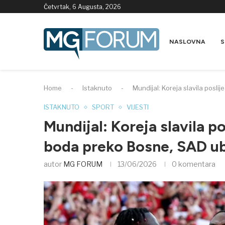
Četvrtak, 6 Augusta, 2026
NASLOVNA
S
Home
-
Istaknuto
-
Mundijal: Koreja slavila posl
ISTAKNUTO
SPORT
VIJESTI
Mundijal: Koreja slavila p
boda preko Bosne, SAD ub
autor
MG FORUM
13/06/2026
0 komentara