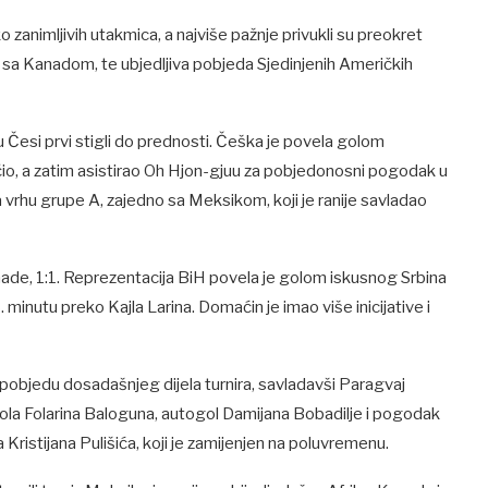
zanimljivih utakmica, a najviše pažnje privukli su preokret
sa Kanadom, te ubjedljiva pobjeda Sjedinjenih Američkih
u Česi prvi stigli do prednosti. Češka je povela golom
načio, a zatim asistirao Oh Hjon-gjuu za pobjedonosni pogodak u
 vrhu grupe A, zajedno sa Meksikom, koji je ranije savladao
nade, 1:1. Reprezentacija BiH povela je golom iskusnog Srbina
 minutu preko Kajla Larina. Domaćin je imao više inicijative i
u pobjedu dosadašnjeg dijela turnira, savladavši Paragvaj
gola Folarina Baloguna, autogol Damijana Bobadilje i pogodak
 Kristijana Pulišića, koji je zamijenjen na poluvremenu.