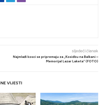
sljedeći članak
Najmlađi kosci se pripremaju za „Kosidbu na Balkani –
Memorijal Lazar Laketa“ (FOTO)
ČNE VIJESTI