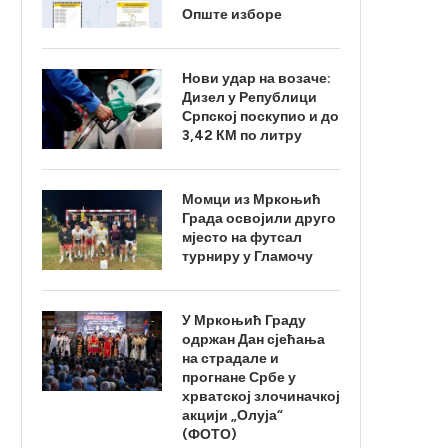
Опште изборе
Нови удар на возаче:
Дизел у Републици
Српској поскупио и до
3,42 КМ по литру
Момци из Мркоњић
Града освојили друго
мјесто на футсал
турниру у Гламочу
У Мркоњић Граду
одржан Дан сјећања
на страдале и
прогнане Србе у
хрватској злочиначкој
акцији „Олуја“
(ФОТО)