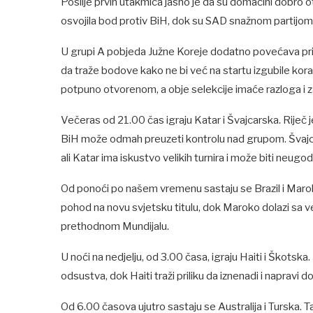
Poslije prvih utakmica jasno je da su domaćini dobro otv
osvojila bod protiv BiH, dok su SAD snažnom partijom p
U grupi A pobjeda Južne Koreje dodatno povećava prit
da traže bodove kako ne bi već na startu izgubile ko
potpuno otvorenom, a obje selekcije imaće razloga i za
Večeras od 21.00 čas igraju Katar i Švajcarska. Riječ
BiH može odmah preuzeti kontrolu nad grupom. Švajcarsk
ali Katar ima iskustvo velikih turnira i može biti neugod
Od ponoći po našem vremenu sastaju se Brazil i Maroko,
pohod na novu svjetsku titulu, dok Maroko dolazi sa 
prethodnom Mundijalu.
U noći na nedjelju, od 3.00 časa, igraju Haiti i Škots
odsustva, dok Haiti traži priliku da iznenadi i napravi d
Od 6.00 časova ujutro sastaju se Australija i Turska. 