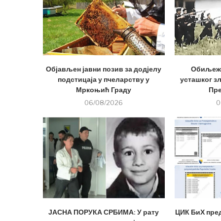
Објављен јавни позив за додјелу
Обиљеже
подстицаја у пчеларству у
усташког з
Мркоњић Граду
Пр
06/08/2026
0
ЈАСНА ПОРУКА СРБИМА: У рату
ЦИК БиХ пре