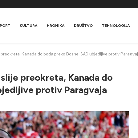
PORT
KULTURA
HRONIKA
DRUŠTVO
TEHNOLOGIJA
ije preokreta, Kanada do boda preko Bosne, SAD ubjedljive protiv Paragva
oslije preokreta, Kanada do
jedljive protiv Paragvaja