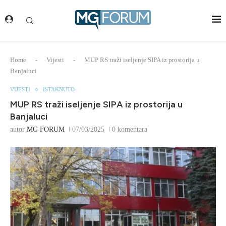
Home
-
Vijesti
-
MUP RS traži iseljenje SIPA iz prostorija u
Banjaluci
VIJESTI
ISTAKNUTO
MUP RS traži iseljenje SIPA iz prostorija u
Banjaluci
autor
MG FORUM
07/03/2025
0 komentara