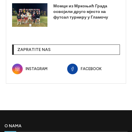
Момци из Мркоњић Града
освојили друго мјесто на
футсал турниру у Гламочу
ZAPRATITE NAS
INSTAGRAM
FACEBOOK
O NAMA