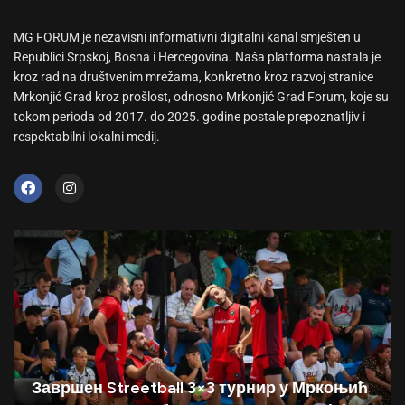
MG FORUM je nezavisni informativni digitalni kanal smješten u
Republici Srpskoj, Bosna i Hercegovina. Naša platforma nastala je
kroz rad na društvenim mrežama, konkretno kroz razvoj stranice
Mrkonjić Grad kroz prošlost, odnosno Mrkonjić Grad Forum, koje su
tokom perioda od 2017. do 2025. godine postale prepoznatljiv i
respektabilni lokalni medij.
Завршен Streetball 3×3 турнир у Мркоњић