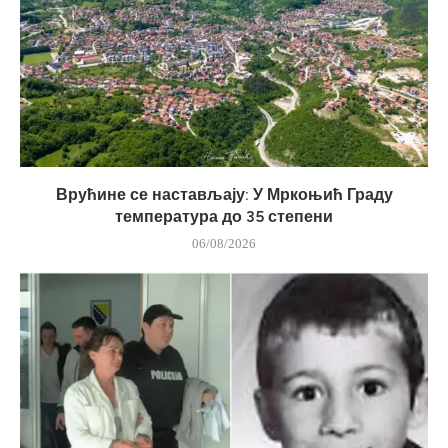
Врућине се настављају: У Мркоњић Граду
температура до 35 степени
06/08/2026