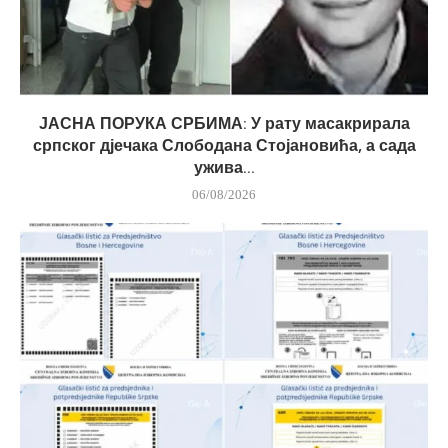
ЈАСНА ПОРУКА СРБИМА: У рату масакрирала
српског дјечака Слободана Стојановића, а сада
ужива...
06/08/2026