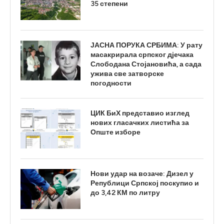
35 степени
ЈАСНА ПОРУКА СРБИМА: У рату
масакрирала српског дјечака
Слободана Стојановића, а сада
ужива све затворске
погодности
ЦИК БиХ представио изглед
нових гласачких листића за
Опште изборе
Нови удар на возаче: Дизел у
Републици Српској поскупио и
до 3,42 КМ по литру