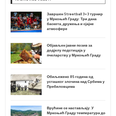
Завршен Streetball 3×3 турнир
у Мркоњић Граду: Три дана
баскета, дружења и сјајне
атмосфере
Објављен јавни позив за
додјелу подстицаја у
пчеларству у Мркоњић Граду
Обиљежено 85 година од
усташког злочина над Србима у
Пребиловцима
Врућине се настављају: У
Мркоњић Граду температура до