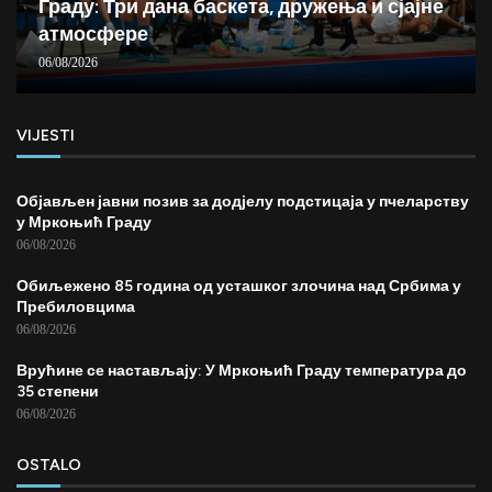
Граду: Три дана баскета, дружења и сјајне
атмосфере
06/08/2026
VIJESTI
Објављен јавни позив за додјелу подстицаја у пчеларству
у Мркоњић Граду
06/08/2026
Обиљежено 85 година од усташког злочина над Србима у
Пребиловцима
06/08/2026
Врућине се настављају: У Мркоњић Граду температура до
35 степени
06/08/2026
OSTALO