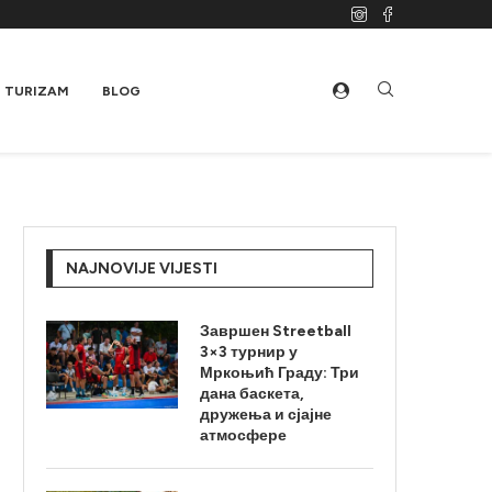
TURIZAM
BLOG
NAJNOVIJE VIJESTI
Завршен Streetball
3×3 турнир у
Мркоњић Граду: Три
дана баскета,
дружења и сјајне
атмосфере