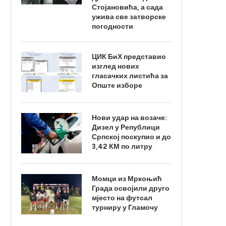
Стојановића, а сада
ужива све затворске
погодности
ЦИК БиХ представио
изглед нових
гласачких листића за
Опште изборе
Нови удар на возаче:
Дизел у Републици
Српској поскупио и до
3,42 КМ по литру
Момци из Мркоњић
Града освојили друго
мјесто на футсал
турниру у Гламочу