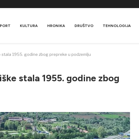
PORT
KULTURA
HRONIKA
DRUŠTVO
TEHNOLOGIJA
 stala 1955. godine zbog prepreke u podzemlju
ške stala 1955. godine zbog