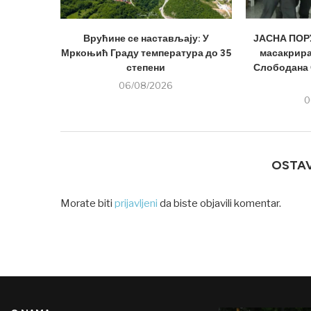
Врућине се настављају: У
ЈАСНА ПОРУ
Мркоњић Граду температура до 35
масакрира
степени
Слободана 
06/08/2026
0
OSTA
Morate biti
prijavljeni
da biste objavili komentar.