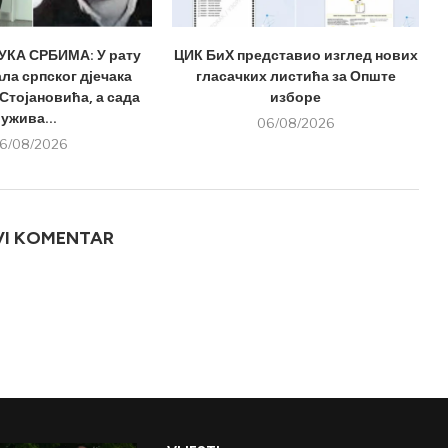
КА СРБИМА: У рату
ЦИК БиХ представио изглед нових
ла српског дјечака
гласачких листића за Опште
Стојановића, а сада
изборе
ужива...
06/08/2026
6/08/2026
VI KOMENTAR