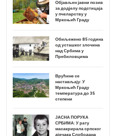
Објављен јавни позив
за додјелу подстицаја
у пчеларству у
Мркоњић Граду
Обиљежено 85 година
од усташког злочина
над Србима у
Пребиловцима
Врућине се
настављају: У
Мркоњић Граду
температура до 35
степени
ЈАСНА ПОРУКА
СРБИМА: У рату
масакрирала српског
дјечака Слободана