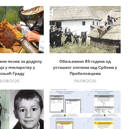
вни позив за додјелу
Обиљежено 85 година од
ја у пчеларству у
усташког злочина над Србима у
оњић Граду
Пребиловцима
6/08/2026
06/08/2026