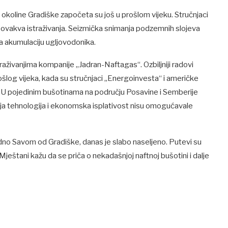
re okoline Gradiške započeta su još u prošlom vijeku. Stručnjaci
a ovakva istraživanja. Seizmička snimanja podzemnih slojeva
a akumulaciju ugljovodonika.
aživanjima kompanije „Jadran-Naftagas“. Ozbiljniji radovi
šlog vijeka, kada su stručnjaci „Energoinvesta“ i američke
a. U pojedinim bušotinama na području Posavine i Semberije
šnja tehnologija i ekonomska isplativost nisu omogućavale
o Savom od Gradiške, danas je slabo naseljeno. Putevi su
tani kažu da se priča o nekadašnjoj naftnoj bušotini i dalje