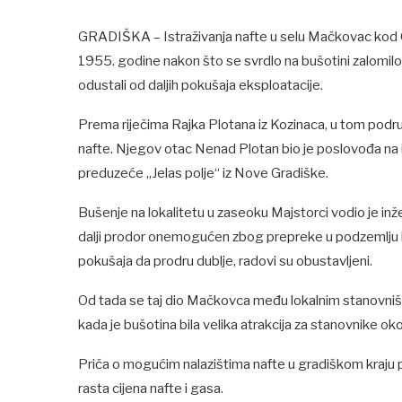
GRADIŠKA – Istraživanja nafte u selu Mačkovac kod 
1955. godine nakon što se svrdlo na bušotini zalomil
odustali od daljih pokušaja eksploatacije.
Prema riječima Rajka Plotana iz Kozinaca, u tom podru
nafte. Njegov otac Nenad Plotan bio je poslovođa na iz
preduzeće „Jelas polje“ iz Nove Gradiške.
Bušenje na lokalitetu u zaseoku Majstorci vodio je inže
dalji prodor onemogućen zbog prepreke u podzemlju k
pokušaja da prodru dublje, radovi su obustavljeni.
Od tada se taj dio Mačkovca među lokalnim stanovništ
kada je bušotina bila velika atrakcija za stanovnike oko
Priča o mogućim nalazištima nafte u gradiškom kraju 
rasta cijena nafte i gasa.