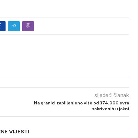
sljedeći članak
Na granici zaplijenjeno više od 374.000 evra
sakrivenih u jakni
ČNE VIJESTI