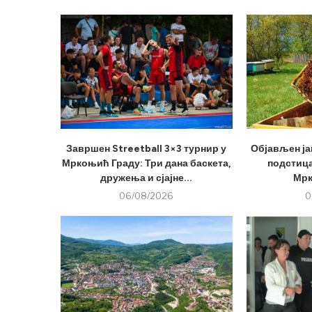
Завршен Streetball 3×3 турнир у
Објављен ја
Мркоњић Граду: Три дана баскета,
подстица
дружења и сјајне...
Мрк
06/08/2026
0