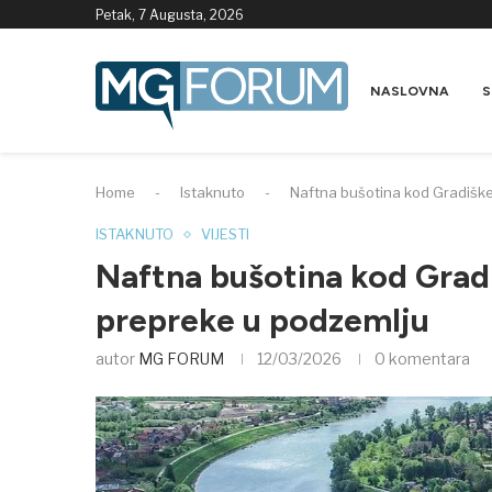
Petak, 7 Augusta, 2026
NASLOVNA
S
Home
-
Istaknuto
-
Naftna bušotina kod Gradiške
ISTAKNUTO
VIJESTI
Naftna bušotina kod Gradi
prepreke u podzemlju
autor
MG FORUM
12/03/2026
0 komentara