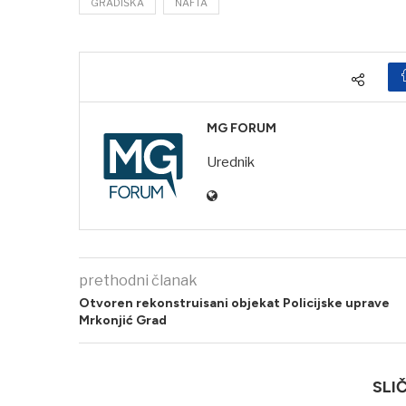
GRADIŠKA
NAFTA
MG FORUM
Urednik
prethodni članak
Otvoren rekonstruisani objekat Policijske uprave
Mrkonjić Grad
SLI