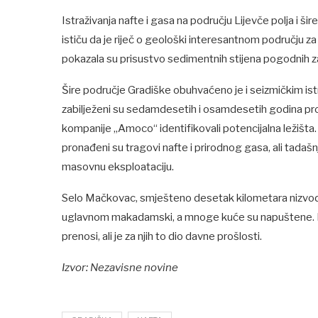
Istraživanja nafte i gasa na području Lijevče polja i ši
ističu da je riječ o geološki interesantnom području z
pokazala su prisustvo sedimentnih stijena pogodnih z
Šire područje Gradiške obuhvaćeno je i seizmičkim istr
zabilježeni su sedamdesetih i osamdesetih godina pro
kompanije „Amoco“ identifikovali potencijalna ležišt
pronađeni su tragovi nafte i prirodnog gasa, ali tada
masovnu eksploataciju.
Selo Mačkovac, smješteno desetak kilometara nizvodn
uglavnom makadamski, a mnoge kuće su napuštene. Mješ
prenosi, ali je za njih to dio davne prošlosti.
Izvor: Nezavisne novine