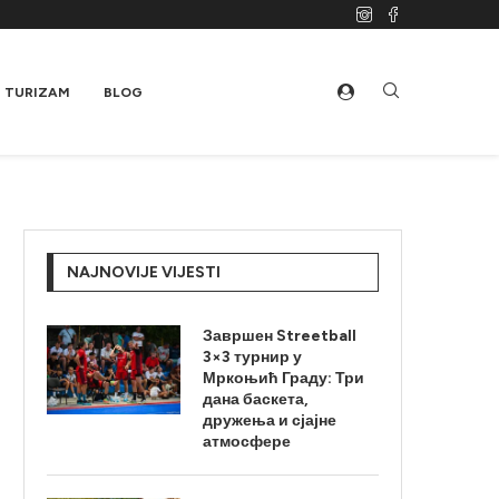
TURIZAM
BLOG
NAJNOVIJE VIJESTI
Завршен Streetball
3×3 турнир у
Мркоњић Граду: Три
дана баскета,
дружења и сјајне
атмосфере