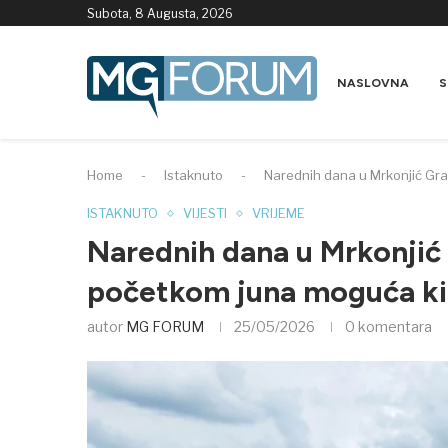
Subota, 8 Augusta, 2026
NASLOVNA
S
Home
-
Istaknuto
-
Narednih dana u Mrkonjić Gr
ISTAKNUTO
VIJESTI
VRIJEME
Narednih dana u Mrkonjić
početkom juna moguća ki
autor
MG FORUM
25/05/2026
0 komentara