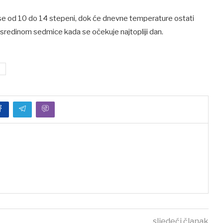
e od 10 do 14 stepeni, dok će dnevne temperature ostati
 sredinom sedmice kada se očekuje najtopliji dan.
sljedeći članak