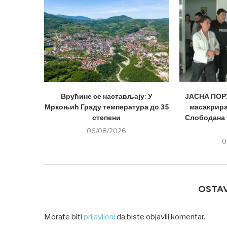
Врућине се настављају: У
ЈАСНА ПОРУ
Мркоњић Граду температура до 35
масакрира
степени
Слободана 
06/08/2026
0
OSTA
Morate biti
prijavljeni
da biste objavili komentar.