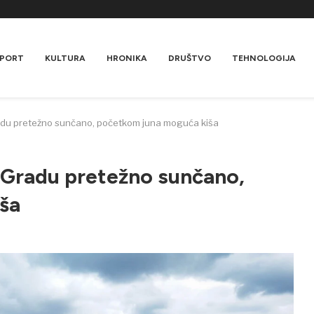
PORT
KULTURA
HRONIKA
DRUŠTVO
TEHNOLOGIJA
adu pretežno sunčano, početkom juna moguća kiša
 Gradu pretežno sunčano,
ša