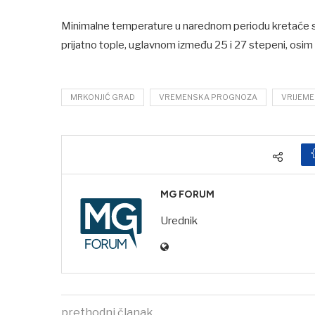
Minimalne temperature u narednom periodu kretaće s
prijatno tople, uglavnom između 25 i 27 stepeni, osim
MRKONJIĆ GRAD
VREMENSKA PROGNOZA
VRIJEME
MG FORUM
Urednik
prethodni članak