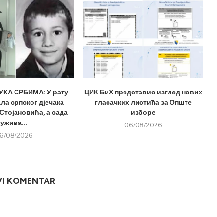
КА СРБИМА: У рату
ЦИК БиХ представио изглед нових
ла српског дјечака
гласачких листића за Опште
Стојановића, а сада
изборе
ужива...
06/08/2026
6/08/2026
VI KOMENTAR