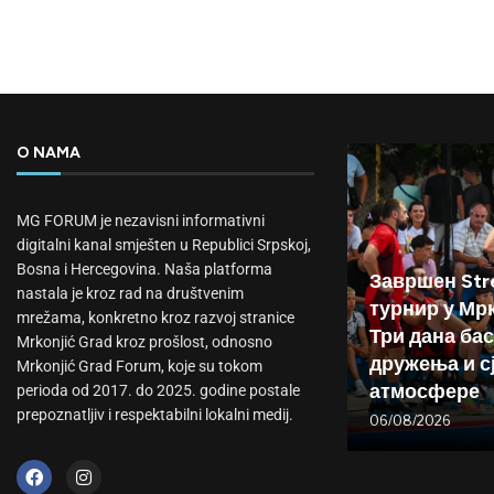
O NAMA
MG FORUM je nezavisni informativni
digitalni kanal smješten u Republici Srpskoj,
Bosna i Hercegovina. Naša platforma
Завршен Stre
nastala je kroz rad na društvenim
турнир у Мр
mrežama, konkretno kroz razvoj stranice
Три дана бас
Mrkonjić Grad kroz prošlost, odnosno
дружења и с
Mrkonjić Grad Forum, koje su tokom
атмосфере
perioda od 2017. do 2025. godine postale
prepoznatljiv i respektabilni lokalni medij.
06/08/2026