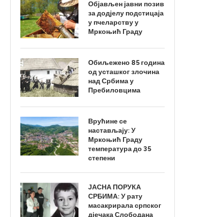
Објављен јавни позив
за додјелу подстицаја
у пчеларству у
Мркоњић Граду
Обиљежено 85 година
од усташког злочина
над Србима у
Пребиловцима
Врућине се
настављају: У
Мркоњић Граду
температура до 35
степени
ЈАСНА ПОРУКА
СРБИМА: У рату
масакрирала српског
дјечака Слободана