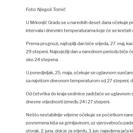
Foto: Njegoš Tomić
U Mrkonjić Gradu se u narednih deset dana očekuje pro
intervala i dnevnim temperaturama koje će se kretati 
Prema prognozi, najtopliji dan biće srijeda, 27. maj,
29 stepeni. Najsvježiji dan u narednom periodu biće če
oko 24 stepena.
U ponedjeljak, 25. maja, očekuje se uglavnom sunčano
sa najvišom dnevnom temperaturom od 27 stepeni, dok 
Od četvrtka do kraja sedmice zadržaće se uglavnom su
dnevne vrijednosti između 24 i 27 stepeni.
Nešto nestabilnije vrijeme očekuje se početkom nared
povremena kiša sa grmljavinom, uz vjerovatnoću padav
utorak, 2. juna, dok je za srijedu, 3. jun, najavljena j