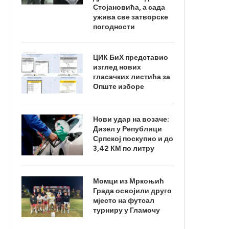
Стојановића, а сада
ужива све затворске
погодности
ЦИК БиХ представио
изглед нових
гласачких листића за
Опште изборе
Нови удар на возаче:
Дизел у Републици
Српској поскупио и до
3,42 КМ по литру
Момци из Мркоњић
Града освојили друго
мјесто на футсал
турниру у Гламочу