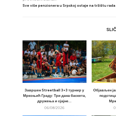
Sve više penzionera u Srpskoj ostaje na tržištu rada
SLI
Завршен Streetball 3×3 турнир у
Објављен ја
Мркоњић Граду: Три дана баскета,
подстица
дружења и сјајне...
Мрк
06/08/2026
0