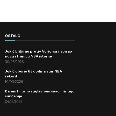
OSTALO
Jokić briljirao protiv Voriorsa i ispisao
novu stranicu NBA istorije
30/03/2026
Jokić oborio 65 godina star NBA
rekord
10/03/2026
Danas tmurno i uglavnom suvo, na jugu
sunčanije
06/12/2025