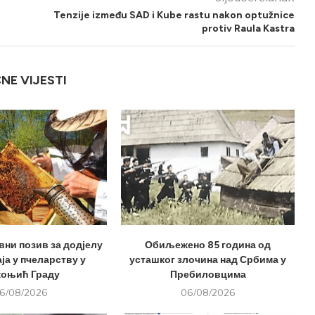
Tenzije između SAD i Kube rastu nakon optužnice
protiv Raula Kastra
ČNE VIJESTI
вни позив за додјелу
Обиљежено 85 година од
ја у пчеларству у
усташког злочина над Србима у
оњић Граду
Пребиловцима
6/08/2026
06/08/2026