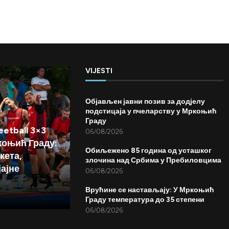
VIJESTI
Објављен јавни позив за додјелу
подстицаја у пчеларству у Мркоњић
Граду
etball 3×3
06/08/2026
коњић Граду:
Обиљежено 85 година од усташког
кета,
злочина над Србима у Пребиловцима
јајне
06/08/2026
Врућине се настављају: У Мркоњић
Граду температура до 35 степени
06/08/2026