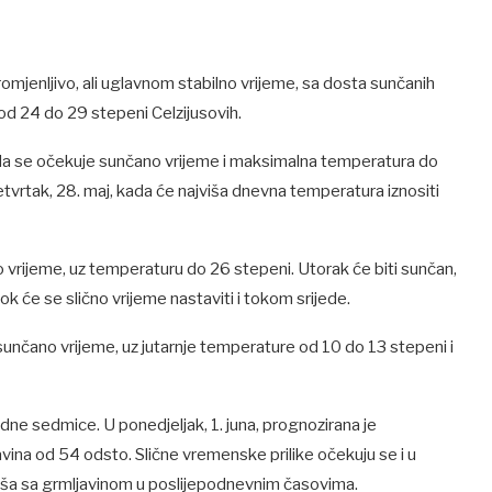
mjenljivo, ali uglavnom stabilno vrijeme, sa dosta sunčanih
od 24 do 29 stepeni Celzijusovih.
 kada se očekuje sunčano vrijeme i maksimalna temperatura do
tvrtak, 28. maj, kada će najviša dnevna temperatura iznositi
 vrijeme, uz temperaturu do 26 stepeni. Utorak će biti sunčan,
će se slično vrijeme nastaviti i tokom srijede.
nčano vrijeme, uz jutarnje temperature od 10 do 13 stepeni i
ne sedmice. U ponedjeljak, 1. juna, prognozirana je
ina od 54 odsto. Slične vremenske prilike očekuju se i u
ača kiša sa grmljavinom u poslijepodnevnim časovima.