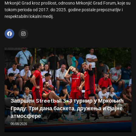
Mrkonjić Grad kroz prošlost, odnosno Mrkonjić Grad Forum, koje su
tokom perioda od 2017. do 2025. godine postale prepoznatljiv i
respektabilni lokalni medij.
Завршен Streetball 3×3 турнир у Мркоњић
Граду: Три дана баскета, дружења и сјајне
атмосфере
06/08/2026