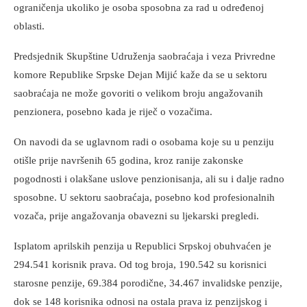
ograničenja ukoliko je osoba sposobna za rad u određenoj
oblasti.
Predsjednik Skupštine Udruženja saobraćaja i veza Privredne
komore Republike Srpske Dejan Mijić kaže da se u sektoru
saobraćaja ne može govoriti o velikom broju angažovanih
penzionera, posebno kada je riječ o vozačima.
On navodi da se uglavnom radi o osobama koje su u penziju
otišle prije navršenih 65 godina, kroz ranije zakonske
pogodnosti i olakšane uslove penzionisanja, ali su i dalje radno
sposobne. U sektoru saobraćaja, posebno kod profesionalnih
vozača, prije angažovanja obavezni su ljekarski pregledi.
Isplatom aprilskih penzija u Republici Srpskoj obuhvaćen je
294.541 korisnik prava. Od tog broja, 190.542 su korisnici
starosne penzije, 69.384 porodične, 34.467 invalidske penzije,
dok se 148 korisnika odnosi na ostala prava iz penzijskog i