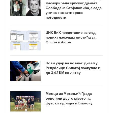
масакрирала српског дјечака
Слободана Стојановића, а сада
ужива све затворске
погодности
ЦИК БиХ представио изглед
нових гласачких листића за
Опште изборе
Нови удар на возаче: Дизел у
Републици Српској поскупио и
до 3,42 КМ по литру
Момци из Мркоњић Града
освојили друго мјесто на
футсал турниру у Гламочу