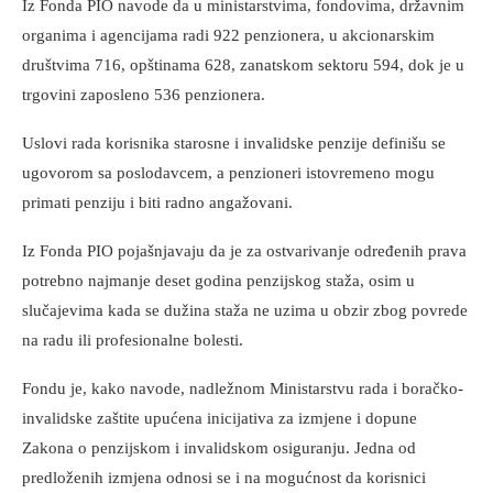
Iz Fonda PIO navode da u ministarstvima, fondovima, državnim
organima i agencijama radi 922 penzionera, u akcionarskim
društvima 716, opštinama 628, zanatskom sektoru 594, dok je u
trgovini zaposleno 536 penzionera.
Uslovi rada korisnika starosne i invalidske penzije definišu se
ugovorom sa poslodavcem, a penzioneri istovremeno mogu
primati penziju i biti radno angažovani.
Iz Fonda PIO pojašnjavaju da je za ostvarivanje određenih prava
potrebno najmanje deset godina penzijskog staža, osim u
slučajevima kada se dužina staža ne uzima u obzir zbog povrede
na radu ili profesionalne bolesti.
Fondu je, kako navode, nadležnom Ministarstvu rada i boračko-
invalidske zaštite upućena inicijativa za izmjene i dopune
Zakona o penzijskom i invalidskom osiguranju. Jedna od
predloženih izmjena odnosi se i na mogućnost da korisnici