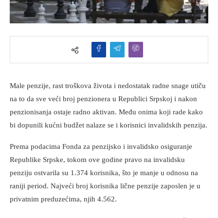
Male penzije, rast troškova života i nedostatak radne snage utiču
na to da sve veći broj penzionera u Republici Srpskoj i nakon
penzionisanja ostaje radno aktivan. Među onima koji rade kako
bi dopunili kućni budžet nalaze se i korisnici invalidskih penzija.
Prema podacima Fonda za penzijsko i invalidsko osiguranje
Republike Srpske, tokom ove godine pravo na invalidsku
penziju ostvarila su 1.374 korisnika, što je manje u odnosu na
raniji period. Najveći broj korisnika lične penzije zaposlen je u
privatnim preduzećima, njih 4.562.