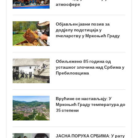
атмосфере
Објављен јавни позив за
додјелу подстицаја у
пчеларству у Мркоњић Граду
Обиљежено 85 година од
усташког злочина над Србима у
Пребиловцима
Врућине се настављају: У
Мркоњић Граду температура до
35 степени
ЈАСНА ПОРУКА СРБИМА: У рату