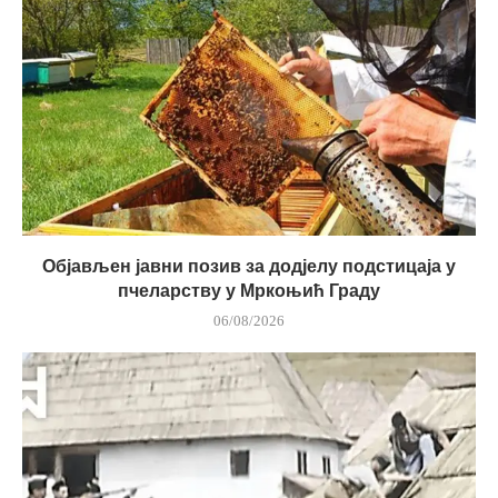
Објављен јавни позив за додјелу подстицаја у
пчеларству у Мркоњић Граду
06/08/2026