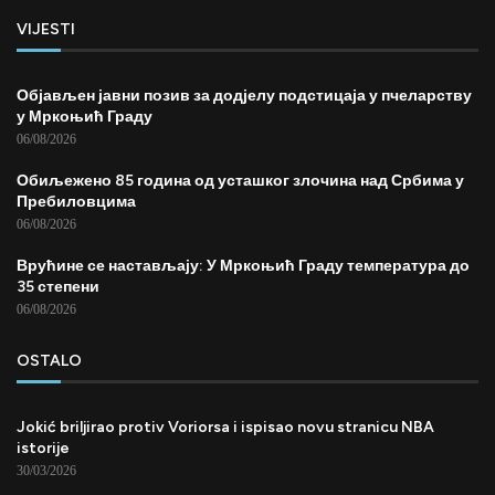
VIJESTI
Објављен јавни позив за додјелу подстицаја у пчеларству
у Мркоњић Граду
06/08/2026
Обиљежено 85 година од усташког злочина над Србима у
Пребиловцима
06/08/2026
Врућине се настављају: У Мркоњић Граду температура до
35 степени
06/08/2026
OSTALO
Jokić briljirao protiv Voriorsa i ispisao novu stranicu NBA
istorije
30/03/2026