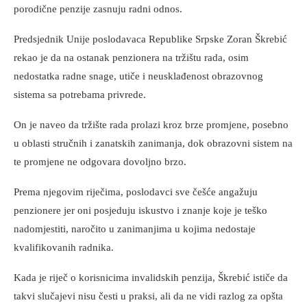
porodične penzije zasnuju radni odnos.
Predsjednik Unije poslodavaca Republike Srpske Zoran Škrebić
rekao je da na ostanak penzionera na tržištu rada, osim
nedostatka radne snage, utiče i neusklađenost obrazovnog
sistema sa potrebama privrede.
On je naveo da tržište rada prolazi kroz brze promjene, posebno
u oblasti stručnih i zanatskih zanimanja, dok obrazovni sistem na
te promjene ne odgovara dovoljno brzo.
Prema njegovim riječima, poslodavci sve češće angažuju
penzionere jer oni posjeduju iskustvo i znanje koje je teško
nadomjestiti, naročito u zanimanjima u kojima nedostaje
kvalifikovanih radnika.
Kada je riječ o korisnicima invalidskih penzija, Škrebić ističe da
takvi slučajevi nisu česti u praksi, ali da ne vidi razlog za opšta