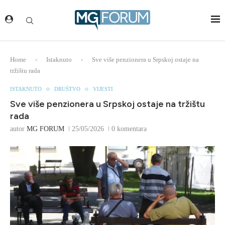
Home
-
Istaknuto
-
Sve više penzionera u Srpskoj ostaje na
tržištu rada
ISTAKNUTO
DRUŠTVO
VIJESTI
Sve više penzionera u Srpskoj ostaje na tržištu
rada
autor
MG FORUM
25/05/2026
0 komentara