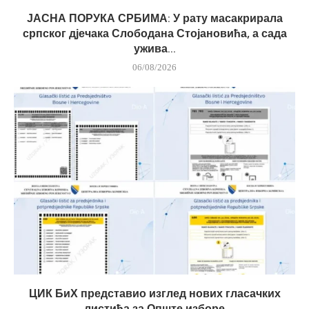
ЈАСНА ПОРУКА СРБИМА: У рату масакрирала
српског дјечака Слободана Стојановића, а сада
ужива...
06/08/2026
ЦИК БиХ представио изглед нових гласачких
листића за Опште изборе