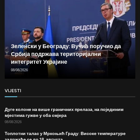
Зеленски у Београду: Вучић поручио да
Србија подржава територијални
интегритет Украјине
08/08/2026
VIJESTI
Дуге колоне на више граничних прелаза, на појединим
мјестима гужве у оба смјера
08/08/2026
Топлотни талас у Мркоњић Граду: Високе температуре
задржаће се до 18. августа