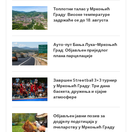
Топлотни талас у Мркоњић
Граду: Високе температуре
задржаће се до 18. августа
Ауто-пут Бања Лука–Мркоњић
Град: Објављен приједлог
плана парцелације
Завршен Streetball 3×3 турнир
у Мркоњић Граду: Три дана
баскета, дружења и сјајне
атмосфере
Објављен јавни позив за
додјелу подстицаја у
пчеларству у Мркоњић Граду