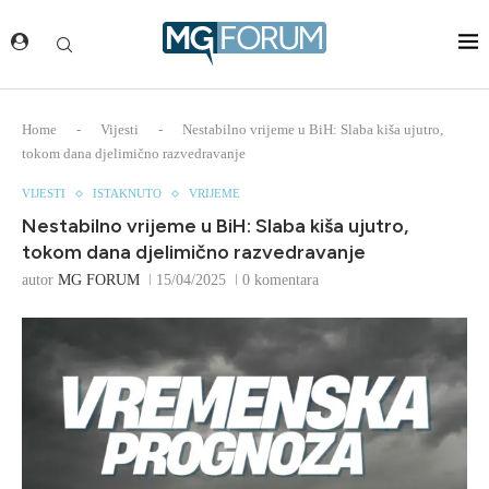
Home
-
Vijesti
-
Nestabilno vrijeme u BiH: Slaba kiša ujutro,
tokom dana djelimično razvedravanje
VIJESTI
ISTAKNUTO
VRIJEME
Nestabilno vrijeme u BiH: Slaba kiša ujutro,
tokom dana djelimično razvedravanje
autor
MG FORUM
15/04/2025
0 komentara