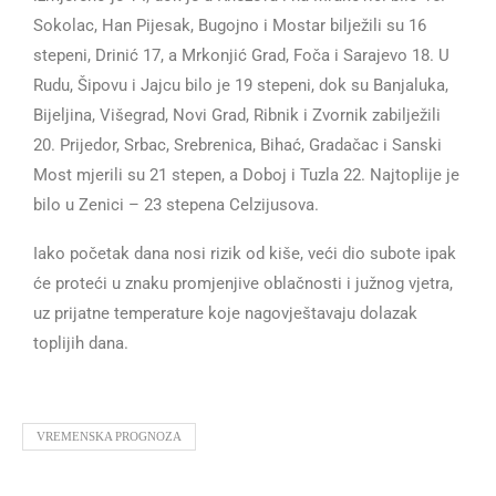
Sokolac, Han Pijesak, Bugojno i Mostar bilježili su 16
stepeni, Drinić 17, a Mrkonjić Grad, Foča i Sarajevo 18. U
Rudu, Šipovu i Jajcu bilo je 19 stepeni, dok su Banjaluka,
Bijeljina, Višegrad, Novi Grad, Ribnik i Zvornik zabilježili
20. Prijedor, Srbac, Srebrenica, Bihać, Gradačac i Sanski
Most mjerili su 21 stepen, a Doboj i Tuzla 22. Najtoplije je
bilo u Zenici – 23 stepena Celzijusova.
Iako početak dana nosi rizik od kiše, veći dio subote ipak
će proteći u znaku promjenjive oblačnosti i južnog vjetra,
uz prijatne temperature koje nagovještavaju dolazak
toplijih dana.
VREMENSKA PROGNOZA