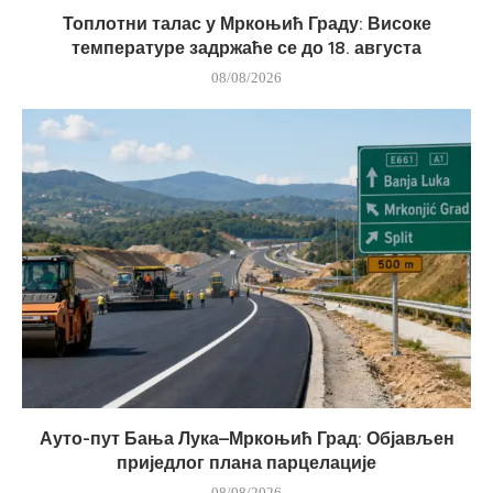
Топлотни талас у Мркоњић Граду: Високе
температуре задржаће се до 18. августа
08/08/2026
Ауто-пут Бања Лука–Мркоњић Град: Објављен
приједлог плана парцелације
08/08/2026