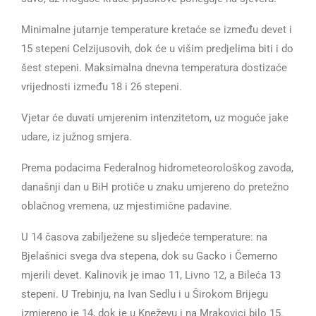
Minimalne jutarnje temperature kretaće se između devet i
15 stepeni Celzijusovih, dok će u višim predjelima biti i do
šest stepeni. Maksimalna dnevna temperatura dostizaće
vrijednosti između 18 i 26 stepeni.
Vjetar će duvati umjerenim intenzitetom, uz moguće jake
udare, iz južnog smjera.
Prema podacima Federalnog hidrometeorološkog zavoda,
današnji dan u BiH protiče u znaku umjereno do pretežno
oblačnog vremena, uz mjestimične padavine.
U 14 časova zabilježene su sljedeće temperature: na
Bjelašnici svega dva stepena, dok su Gacko i Čemerno
mjerili devet. Kalinovik je imao 11, Livno 12, a Bileća 13
stepeni. U Trebinju, na Ivan Sedlu i u Širokom Brijegu
izmjereno je 14, dok je u Kneževu i na Mrakovici bilo 15.