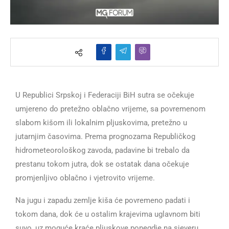
U Republici Srpskoj i Federaciji BiH sutra se očekuje
umjereno do pretežno oblačno vrijeme, sa povremenom
slabom kišom ili lokalnim pljuskovima, pretežno u
jutarnjim časovima. Prema prognozama Republičkog
hidrometeorološkog zavoda, padavine bi trebalo da
prestanu tokom jutra, dok se ostatak dana očekuje
promjenljivo oblačno i vjetrovito vrijeme.
Na jugu i zapadu zemlje kiša će povremeno padati i
tokom dana, dok će u ostalim krajevima uglavnom biti
suvo, uz moguće kraće pljuskove ponegdje na sjeveru.