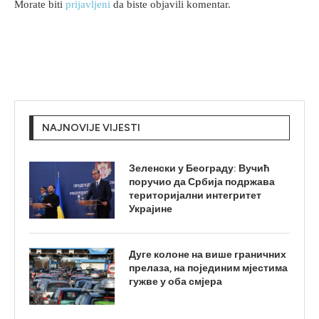
Morate biti
prijavljeni
da biste objavili komentar.
NAJNOVIJE VIJESTI
Зеленски у Београду: Вучић
поручио да Србија подржава
територијални интегритет
Украјине
Дуге колоне на више граничних
прелаза, на појединим мјестима
гужве у оба смјера