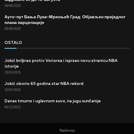
08/08/2026
Ауто-пут Бања Лука–Мркоњић Град: Објављен приједлог
плана парцелације
08/08/2026
OSTALO
Jokić briljirao protiv Voriorsa i ispisao novu stranicu NBA
istorije
30/03/2026
Jokić oborio 65 godina star NBA rekord
10/03/2026
Danas tmurno i uglavnom suvo, na jugu sunčanije
06/12/2025
Naslovna