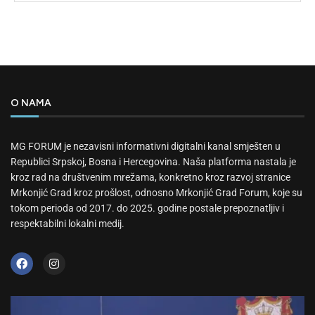
O NAMA
MG FORUM je nezavisni informativni digitalni kanal smješten u
Republici Srpskoj, Bosna i Hercegovina. Naša platforma nastala je
kroz rad na društvenim mrežama, konkretno kroz razvoj stranice
Mrkonjić Grad kroz prošlost, odnosno Mrkonjić Grad Forum, koje su
tokom perioda od 2017. do 2025. godine postale prepoznatljiv i
respektabilni lokalni medij.