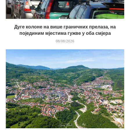
Дуге колоне на више граничних прелаза, на
појединим мјестима гужве у оба смјера
08/08/2026