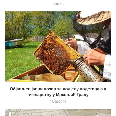
06/08/2026
Објављен јавни позив за додјелу подстицаја у
пчеларству у Мркоњић Граду
06/08/2026