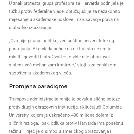
U znak protesta, grupa profesora sa Harvarda podnijela je
tužbu protiv federalne vlade, optužujući je za nezakonito
miješanje u akademske poslove i narušavanje prava na
slobodno izražavanje.
„Ovo nije pitanje politike, već suštine univerzitetskog
postojanja. Ako vlada počne da diktira šta se smije
misliti, govoriti i istraživati – to više nije obrazovni
sistem, već mehanizam kontrole,“ stoji u zajedničkom
saopštenju akademskog vijeća.
Promjena paradigme
Trumpova administracija ranije je povukla slične poteze
protiv drugih obrazovnih institucija, uključujući Columbia
University, kojem je uskraćeno 400 miliona dolara iz
sličnih razloga. Ipak, odluka protiv Harvarda ima posebnu
težinu – riječ je o simbolu američkog obrazovanja i