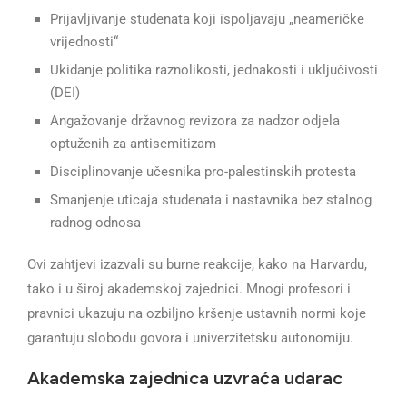
Prijavljivanje studenata koji ispoljavaju „neameričke
vrijednosti“
Ukidanje politika raznolikosti, jednakosti i uključivosti
(DEI)
Angažovanje državnog revizora za nadzor odjela
optuženih za antisemitizam
Disciplinovanje učesnika pro-palestinskih protesta
Smanjenje uticaja studenata i nastavnika bez stalnog
radnog odnosa
Ovi zahtjevi izazvali su burne reakcije, kako na Harvardu,
tako i u široj akademskoj zajednici. Mnogi profesori i
pravnici ukazuju na ozbiljno kršenje ustavnih normi koje
garantuju slobodu govora i univerzitetsku autonomiju.
Akademska zajednica uzvraća udarac