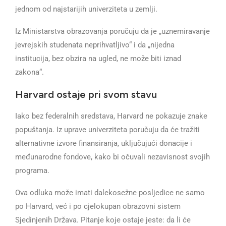
jednom od najstarijih univerziteta u zemlji.
Iz Ministarstva obrazovanja poručuju da je „uznemiravanje
jevrejskih studenata neprihvatljivo“ i da „nijedna
institucija, bez obzira na ugled, ne može biti iznad
zakona“.
Harvard ostaje pri svom stavu
Iako bez federalnih sredstava, Harvard ne pokazuje znake
popuštanja. Iz uprave univerziteta poručuju da će tražiti
alternativne izvore finansiranja, uključujući donacije i
međunarodne fondove, kako bi očuvali nezavisnost svojih
programa.
Ova odluka može imati dalekosežne posljedice ne samo
po Harvard, već i po cjelokupan obrazovni sistem
Sjedinjenih Država. Pitanje koje ostaje jeste: da li će