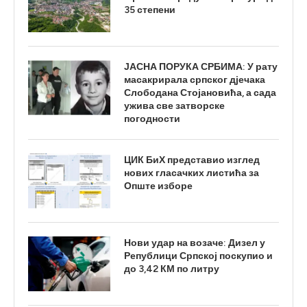
35 степени
ЈАСНА ПОРУКА СРБИМА: У рату
масакрирала српског дјечака
Слободана Стојановића, а сада
ужива све затворске
погодности
ЦИК БиХ представио изглед
нових гласачких листића за
Опште изборе
Нови удар на возаче: Дизел у
Републици Српској поскупио и
до 3,42 КМ по литру