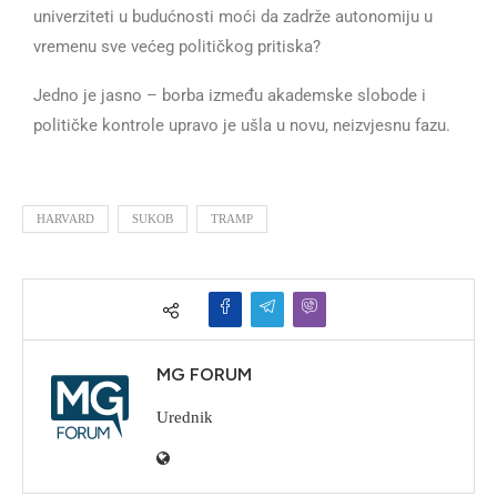
univerziteti u budućnosti moći da zadrže autonomiju u
vremenu sve većeg političkog pritiska?
Jedno je jasno – borba između akademske slobode i
političke kontrole upravo je ušla u novu, neizvjesnu fazu.
HARVARD
SUKOB
TRAMP
MG FORUM
Urednik