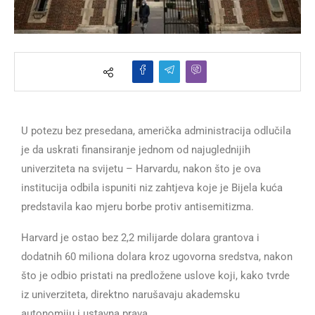
U potezu bez presedana, američka administracija odlučila
je da uskrati finansiranje jednom od najuglednijih
univerziteta na svijetu – Harvardu, nakon što je ova
institucija odbila ispuniti niz zahtjeva koje je Bijela kuća
predstavila kao mjeru borbe protiv antisemitizma.
Harvard je ostao bez 2,2 milijarde dolara grantova i
dodatnih 60 miliona dolara kroz ugovorna sredstva, nakon
što je odbio pristati na predložene uslove koji, kako tvrde
iz univerziteta, direktno narušavaju akademsku
autonomiju i ustavna prava.