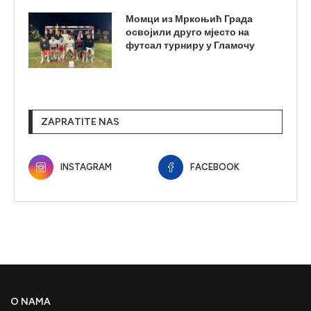
Момци из Мркоњић Града
освојили друго мјесто на
футсал турниру у Гламочу
ZAPRATITE NAS
INSTAGRAM
FACEBOOK
O NAMA