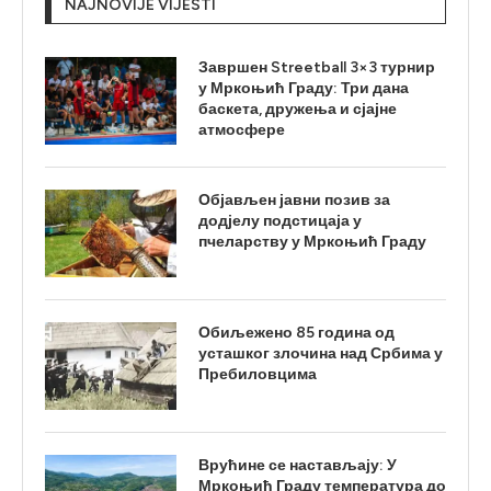
NAJNOVIJE VIJESTI
Завршен Streetball 3×3 турнир
у Мркоњић Граду: Три дана
баскета, дружења и сјајне
атмосфере
Објављен јавни позив за
додјелу подстицаја у
пчеларству у Мркоњић Граду
Обиљежено 85 година од
усташког злочина над Србима у
Пребиловцима
Врућине се настављају: У
Мркоњић Граду температура до