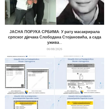
ЈАСНА ПОРУКА СРБИМА: У рату масакрирала
српског дјечака Слободана Стојановића, а сада
ужива...
06/08/2026