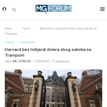
Home
-
Vijesti
-
Harvard bez milijardi dolara zbog sukoba sa
Trampom
VIJESTI
ISTAKNUTO
Harvard bez milijardi dolara zbog sukoba sa
Trampom
autor
MG FORUM
15/04/2025
0 komentara