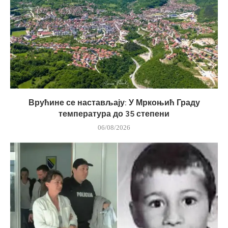
Врућине се настављају: У Мркоњић Граду
температура до 35 степени
06/08/2026