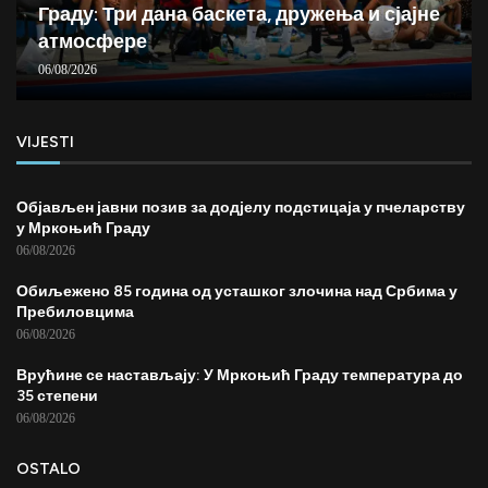
Граду: Три дана баскета, дружења и сјајне
атмосфере
06/08/2026
VIJESTI
Објављен јавни позив за додјелу подстицаја у пчеларству
у Мркоњић Граду
06/08/2026
Обиљежено 85 година од усташког злочина над Србима у
Пребиловцима
06/08/2026
Врућине се настављају: У Мркоњић Граду температура до
35 степени
06/08/2026
OSTALO