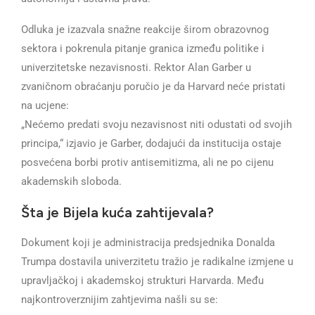
Odluka je izazvala snažne reakcije širom obrazovnog
sektora i pokrenula pitanje granica između politike i
univerzitetske nezavisnosti. Rektor Alan Garber u
zvaničnom obraćanju poručio je da Harvard neće pristati
na ucjene:
„Nećemo predati svoju nezavisnost niti odustati od svojih
principa,“ izjavio je Garber, dodajući da institucija ostaje
posvećena borbi protiv antisemitizma, ali ne po cijenu
akademskih sloboda.
Šta je Bijela kuća zahtijevala?
Dokument koji je administracija predsjednika Donalda
Trumpa dostavila univerzitetu tražio je radikalne izmjene u
upravljačkoj i akademskoj strukturi Harvarda. Među
najkontroverznijim zahtjevima našli su se: