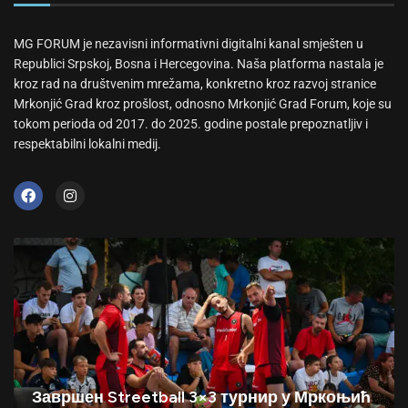
MG FORUM je nezavisni informativni digitalni kanal smješten u
Republici Srpskoj, Bosna i Hercegovina. Naša platforma nastala je
kroz rad na društvenim mrežama, konkretno kroz razvoj stranice
Mrkonjić Grad kroz prošlost, odnosno Mrkonjić Grad Forum, koje su
tokom perioda od 2017. do 2025. godine postale prepoznatljiv i
respektabilni lokalni medij.
Завршен Streetball 3×3 турнир у Мркоњић