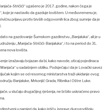
njača-Stričići“ ugašeno je 2017. godine, nakon čega je
, koje je nastavilo da gazduje lovištem. U međuvremenu je,
rivičnu prijavu protiv bivših odgovornih lica zbog sumnje da je
.
i dato na gazdovanje Šumskom gazdinstvu „Banjaluka“, ali je u
uženju „Manjača-Stričići-Banjaluka“, i to na period do 31.
ena nova lovišta.
enje izražavaju bojazan da bi, kako navode, uticaj pojedinaca
anjača“ u sadašnjem obliku. Podsjećaju i da je Lovački savez
jučak kojim se od resornog ministarstva traži ukidanje ovog
 području Banjaluke, Mrkonjić Grada, Ribnika i Oštre Luke.
če, u slučaju drugačijeg rješenja, ne bi bilo uskraćeno pravo
ima.
edinstveni u namjeri da, kako ističu, isprave dugogodišnju