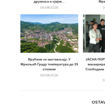
дружења и сјајне...
Мрк
06/08/2026
0
Врућине се настављају: У
ЈАСНА ПОРУ
Мркоњић Граду температура до 35
масакрира
степени
Слободана 
06/08/2026
0
OSTA