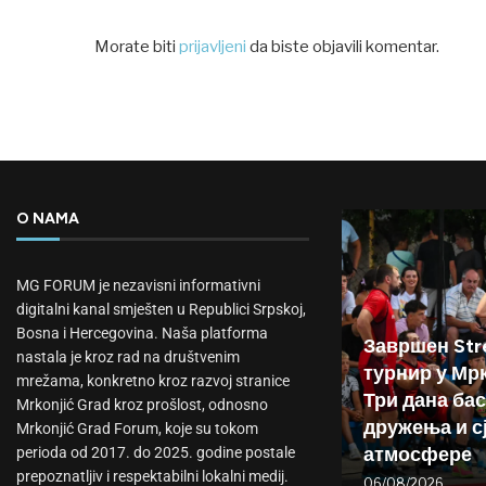
Morate biti
prijavljeni
da biste objavili komentar.
O NAMA
MG FORUM je nezavisni informativni
digitalni kanal smješten u Republici Srpskoj,
Bosna i Hercegovina. Naša platforma
Завршен Stre
nastala je kroz rad na društvenim
турнир у Мр
mrežama, konkretno kroz razvoj stranice
Три дана бас
Mrkonjić Grad kroz prošlost, odnosno
дружења и с
Mrkonjić Grad Forum, koje su tokom
атмосфере
perioda od 2017. do 2025. godine postale
prepoznatljiv i respektabilni lokalni medij.
06/08/2026