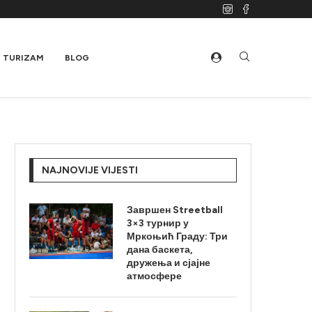
TURIZAM
BLOG
NAJNOVIJE VIJESTI
Завршен Streetball
3×3 турнир у
Мркоњић Граду: Три
дана баскета,
дружења и сјајне
атмосфере