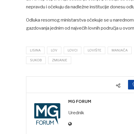
nepravdu i očekuju da nadležne institucije donesu odl
Odluka resornog ministarstva očekuje se u narednom p
gazdovanja jednim od najvećih lovnih područja u ovom
LISINA
LOV
LOVCI
LOVIŠTE
MANJAČA
SUKOB
ZMIJANJE
MG FORUM
Urednik