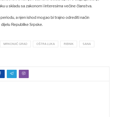
uku u skladu sa zakonom i interesima većine članstva.
eriodu, a njen ishod mogao bi trajno odrediti način
 dijelu Republike Srpske.
MRKONJIĆ GRAD
OŠTRA LUKA
RIBNIK
SANA