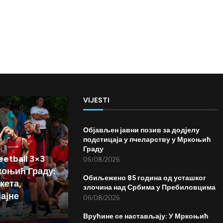
VIJESTI
Објављен јавни позив за додјелу
подстицаја у пчеларству у Мркоњић
Граду
etball 3×3
06/08/2026
коњић Граду:
Обиљежено 85 година од усташког
кета,
злочина над Србима у Пребиловцима
јајне
06/08/2026
Врућине се настављају: У Мркоњић