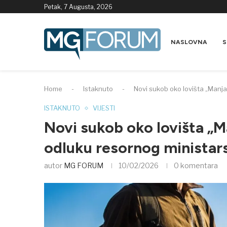
Petak, 7 Augusta, 2026
NASLOVNA
S
Home
-
Istaknuto
-
Novi sukob oko lovišta „Manja
ISTAKNUTO
VIJESTI
Novi sukob oko lovišta „Ma
odluku resornog ministar
autor
MG FORUM
10/02/2026
0 komentara