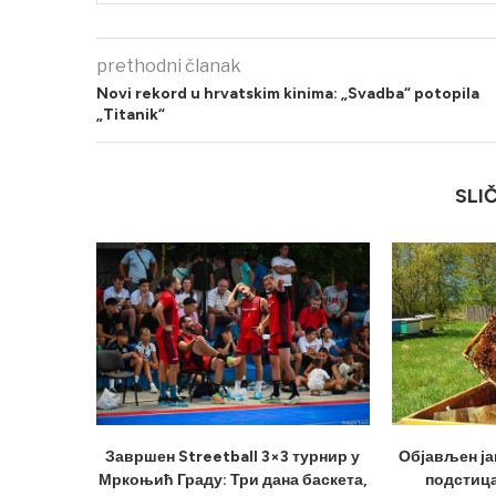
prethodni članak
Novi rekord u hrvatskim kinima: „Svadba“ potopila
„Titanik“
SLI
Завршен Streetball 3×3 турнир у
Објављен ја
Мркоњић Граду: Три дана баскета,
подстица