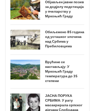
Објављен јавни позив
за додјелу подстицаја
у пчеларству у
Мркоњић Граду
Обиљежено 85 година
од усташког злочина
над Србима у
Пребиловцима
Врућине се
настављају: У
Мркоњић Граду
температура до 35
степени
ЈАСНА ПОРУКА
СРБИМА: У рату
масакрирала српског
дјечака Слободана