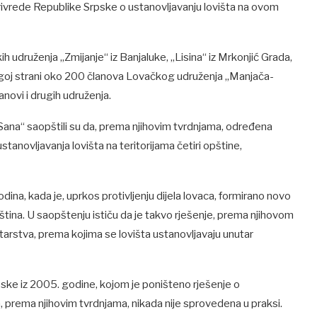
rivrede Republike Srpske o ustanovljavanju lovišta na ovom
ih udruženja „Zmijanje“ iz Banjaluke, „Lisina“ iz Mrkonjić Grada,
drugoj strani oko 200 članova Lovačkog udruženja „Manjača-
anovi i drugih udruženja.
 „Sana“ saopštili su da, prema njihovim tvrdnjama, određena
anovljavanja lovišta na teritorijama četiri opštine,
ina, kada je, uprkos protivljenju dijela lovaca, formirano novo
ština. U saopštenju ističu da je takvo rješenje, prema njihovom
tarstva, prema kojima se lovišta ustanovljavaju unutar
ke iz 2005. godine, kojom je poništeno rješenje o
, prema njihovim tvrdnjama, nikada nije sprovedena u praksi.