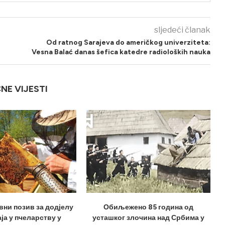
sljedeći članak
Od ratnog Sarajeva do američkog univerziteta:
Vesna Balać danas šefica katedre radioloških nauka
ČNE VIJESTI
вни позив за додјелу
Обиљежено 85 година од
ја у пчеларству у
усташког злочина над Србима у