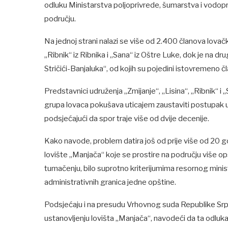
odluku Ministarstva poljoprivrede, šumarstva i vodop
području.
Na jednoj strani nalazi se više od 2.400 članova lovačk
„Ribnik“ iz Ribnika i „Sana“ iz Oštre Luke, dok je na 
Stričići-Banjaluka“, od kojih su pojedini istovremeno čl
Predstavnici udruženja „Zmijanje“, „Lisina“, „Ribnik“ i
grupa lovaca pokušava uticajem zaustaviti postupak ust
podsjećajući da spor traje više od dvije decenije.
Kako navode, problem datira još od prije više od 20 god
lovište „Manjača“ koje se prostire na području više op
tumačenju, bilo suprotno kriterijumima resornog minis
administrativnih granica jedne opštine.
Podsjećaju i na presudu Vrhovnog suda Republike Srps
ustanovljenju lovišta „Manjača“, navodeći da ta odluka