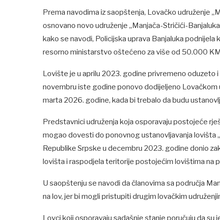
Prema navodima iz saopštenja, Lovačko udruženje „Ma
osnovano novo udruženje „Manjača-Stričići-Banjaluka“
kako se navodi, Policijska uprava Banjaluka podnijela k
resorno ministarstvo oštećeno za više od 50.000 KM
Lovište je u aprilu 2023. godine privremeno oduzeto 
novembru iste godine ponovo dodijeljeno Lovačkom udr
marta 2026. godine, kada bi trebalo da budu ustanovlj
Predstavnici udruženja koja osporavaju postojeće rješ
mogao dovesti do ponovnog ustanovljavanja lovišta „M
Republike Srpske u decembru 2023. godine donio zakl
lovišta i raspodjela teritorije postojećim lovištima na
U saopštenju se navodi da članovima sa područja Manja
na lov, jer bi mogli pristupiti drugim lovačkim udruženj
Lovci koji osporavaju sadašnje stanje poručuju da su j