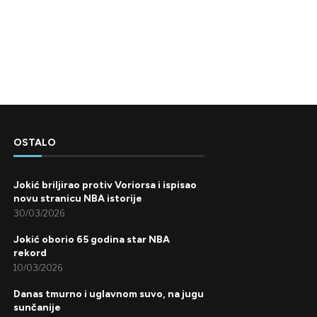
OSTALO
Jokić briljirao protiv Voriorsa i ispisao
novu stranicu NBA istorije
30/03/2026
Jokić oborio 65 godina star NBA
rekord
10/03/2026
Danas tmurno i uglavnom suvo, na jugu
sunčanije