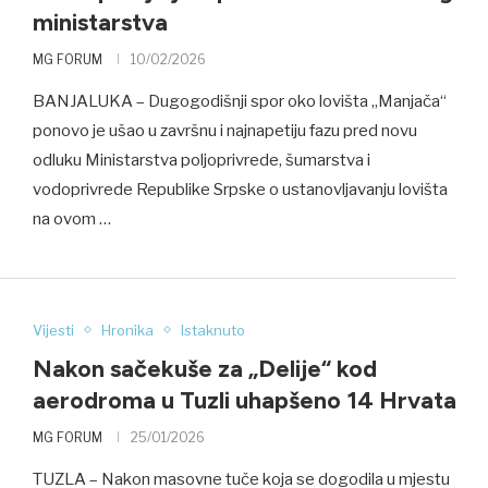
ministarstva
MG FORUM
10/02/2026
BANJALUKA – Dugogodišnji spor oko lovišta „Manjača“
ponovo je ušao u završnu i najnapetiju fazu pred novu
odluku Ministarstva poljoprivrede, šumarstva i
vodoprivrede Republike Srpske o ustanovljavanju lovišta
na ovom …
Vijesti
Hronika
Istaknuto
Nakon sačekuše za „Delije“ kod
aerodroma u Tuzli uhapšeno 14 Hrvata
MG FORUM
25/01/2026
TUZLA – Nakon masovne tuče koja se dogodila u mjestu