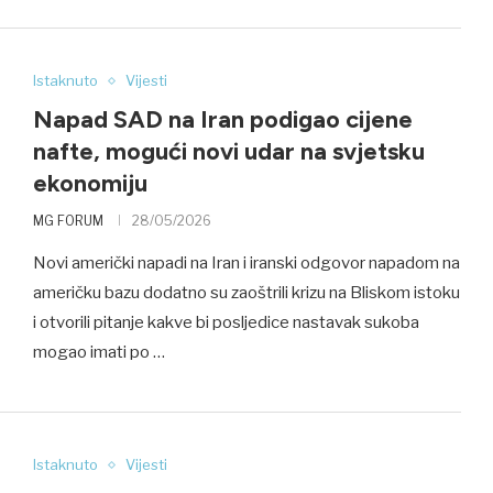
Istaknuto
Vijesti
Napad SAD na Iran podigao cijene
nafte, mogući novi udar na svjetsku
ekonomiju
MG FORUM
28/05/2026
Novi američki napadi na Iran i iranski odgovor napadom na
američku bazu dodatno su zaoštrili krizu na Bliskom istoku
i otvorili pitanje kakve bi posljedice nastavak sukoba
mogao imati po …
Istaknuto
Vijesti