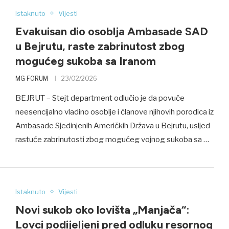
Istaknuto
Vijesti
Evakuisan dio osoblja Ambasade SAD
u Bejrutu, raste zabrinutost zbog
mogućeg sukoba sa Iranom
MG FORUM
23/02/2026
BEJRUT – Stejt department odlučio je da povuče
neesencijalno vladino osoblje i članove njihovih porodica iz
Ambasade Sjedinjenih Američkih Država u Bejrutu, usljed
rastuće zabrinutosti zbog mogućeg vojnog sukoba sa …
Istaknuto
Vijesti
Novi sukob oko lovišta „Manjača“:
Lovci podijeljeni pred odluku resornog