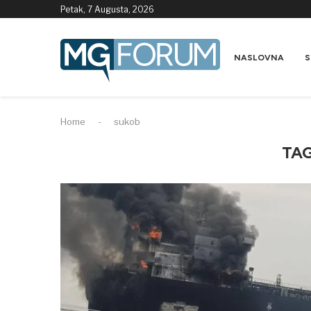
Petak, 7 Augusta, 2026
NASLOVNA
S
Home
-
sukob
TA