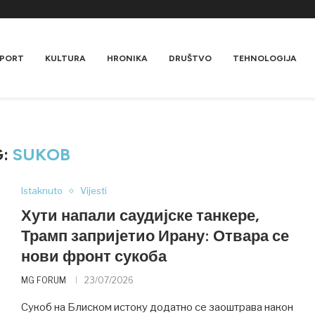
PORT
KULTURA
HRONIKA
DRUŠTVO
TEHNOLOGIJA
G:
SUKOB
Istaknuto
Vijesti
Хути напали саудијске танкере,
Трамп запријетио Ирану: Отвара се
нови фронт сукоба
MG FORUM
23/07/2026
Сукоб на Блиском истоку додатно се заоштрава након