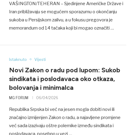
VAŠINGTON/TEHERAN – Sjedinjene Američke Države i
Iran približavaju se mogućem sporazumu o okončanju
sukoba u Persijskom zalivu, a u fokusu pregovora je
memorandum od 14 tačaka koji bi mogao označiti …
Istaknuto
Vijesti
Novi Zakon o radu pod lupom: Sukob
sindikata i poslodavaca oko otkaza,
bolovanja i minimalca
MG FORUM
06/04/2026
Republika Srpska bi već na jesen mogla dobiti novi ili
značajno izmijenjen Zakon o radu, a najavljene promjene
već sada izazivaju oštre polemike između sindikata i
poslodavaca, posebno u vezi …