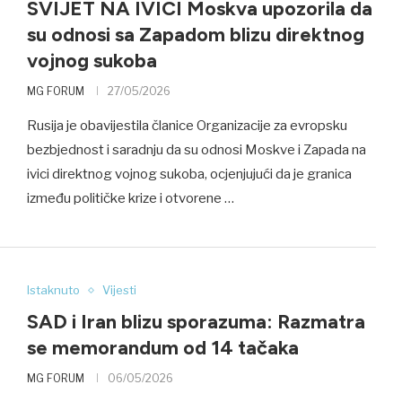
SVIJET NA IVICI Moskva upozorila da
su odnosi sa Zapadom blizu direktnog
vojnog sukoba
MG FORUM
27/05/2026
Rusija je obavijestila članice Organizacije za evropsku
bezbjednost i saradnju da su odnosi Moskve i Zapada na
ivici direktnog vojnog sukoba, ocjenjujući da je granica
između političke krize i otvorene …
Istaknuto
Vijesti
SAD i Iran blizu sporazuma: Razmatra
se memorandum od 14 tačaka
MG FORUM
06/05/2026