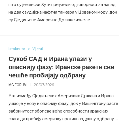
што су јеменски Хути преузели одговорност за напад
на два саудијска нафтна танкера у Црвеном мору, док
су Сједињене Америчке Државе извеле …
Istaknuto
Vijesti
Сукоб САД и Ирана улази у
опаснију фазу: Иранске ракете све
чешће пробијају одбрану
MG FORUM
20/07/2026
Рат између Сједињених Америчких Држава и Ирана
ушао је у нову и опаснију фазу, док у Вашингтону расте
забринутост због све веће способности иранских
снага да пробију америчку противваздушну одбрану …