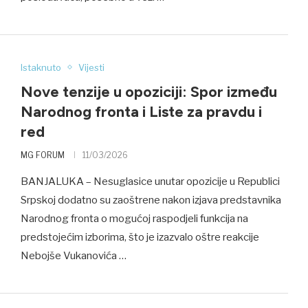
Istaknuto
Vijesti
Nove tenzije u opoziciji: Spor između
Narodnog fronta i Liste za pravdu i
red
MG FORUM
11/03/2026
BANJALUKA – Nesuglasice unutar opozicije u Republici
Srpskoj dodatno su zaoštrene nakon izjava predstavnika
Narodnog fronta o mogućoj raspodjeli funkcija na
predstojećim izborima, što je izazvalo oštre reakcije
Nebojše Vukanovića …