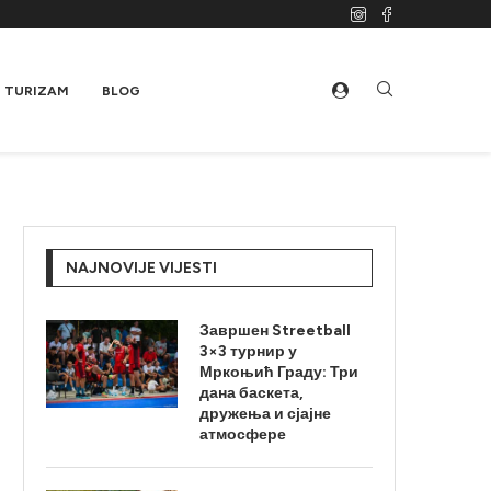
TURIZAM
BLOG
NAJNOVIJE VIJESTI
Завршен Streetball
3×3 турнир у
Мркоњић Граду: Три
дана баскета,
дружења и сјајне
атмосфере