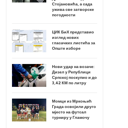
Стојановића, а сада
ужива све затворске
погодности
ЦИК БиХ представио
изглед нових
гласачких листића за
Опште изборе
Нови удар на возаче:
Дизел у Републици
Српској поскупио и до
3,42 КМ по литру
Момци из Мркоњић
Града освојили друго
мјесто на футсал
турниру у Гламочу