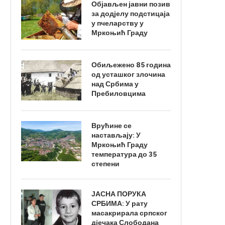
Објављен јавни позив
за додјелу подстицаја
у пчеларству у
Мркоњић Граду
Обиљежено 85 година
од усташког злочина
над Србима у
Пребиловцима
Врућине се
настављају: У
Мркоњић Граду
температура до 35
степени
ЈАСНА ПОРУКА
СРБИМА: У рату
масакрирала српског
дјечака Слободана