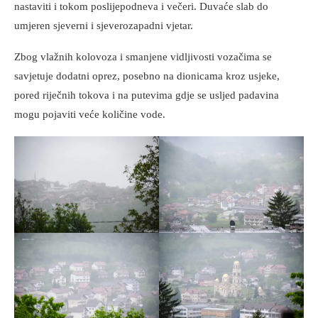
nastaviti i tokom poslijepodneva i večeri. Duvaće slab do
umjeren sjeverni i sjeverozapadni vjetar.
Zbog vlažnih kolovoza i smanjene vidljivosti vozačima se
savjetuje dodatni oprez, posebno na dionicama kroz usjeke,
pored riječnih tokova i na putevima gdje se usljed padavina
mogu pojaviti veće količine vode.