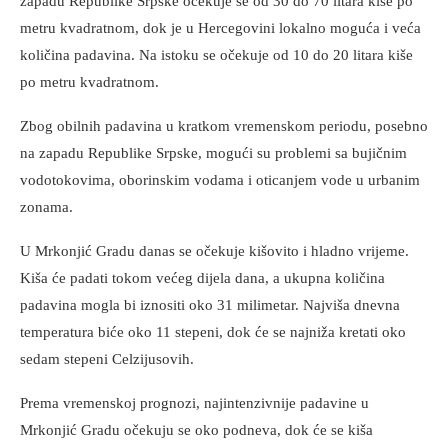
zapadu Republike Srpske očekuje se od 30 do 70 litara kiše po
metru kvadratnom, dok je u Hercegovini lokalno moguća i veća
količina padavina. Na istoku se očekuje od 10 do 20 litara kiše
po metru kvadratnom.
Zbog obilnih padavina u kratkom vremenskom periodu, posebno
na zapadu Republike Srpske, mogući su problemi sa bujičnim
vodotokovima, oborinskim vodama i oticanjem vode u urbanim
zonama.
U Mrkonjić Gradu danas se očekuje kišovito i hladno vrijeme.
Kiša će padati tokom većeg dijela dana, a ukupna količina
padavina mogla bi iznositi oko 31 milimetar. Najviša dnevna
temperatura biće oko 11 stepeni, dok će se najniža kretati oko
sedam stepeni Celzijusovih.
Prema vremenskoj prognozi, najintenzivnije padavine u
Mrkonjić Gradu očekuju se oko podneva, dok će se kiša