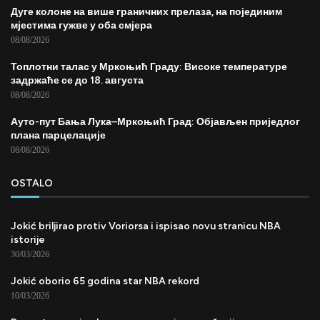
Дуге колоне на више граничних прелаза, на појединим
мјестима гужве у оба смјера
08/08/2026
Топлотни талас у Мркоњић Граду: Високе температуре
задржаће се до 18. августа
08/08/2026
Ауто-пут Бања Лука–Мркоњић Град: Објављен приједлог
плана парцелације
08/08/2026
OSTALO
Jokić briljirao protiv Voriorsa i ispisao novu stranicu NBA
istorije
30/03/2026
Jokić oborio 65 godina star NBA rekord
10/03/2026