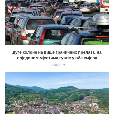
Дуге колоне на више граничних прелаза, на
појединим мјестима гужве у оба смјера
08/08/2026