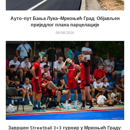
Ауто-пут Бања Лука–Мркоњић Град: Објављен
приједлог плана парцелације
08/08/2026
Завршен Streetball 3×3 турнир у Мркоњић Граду: