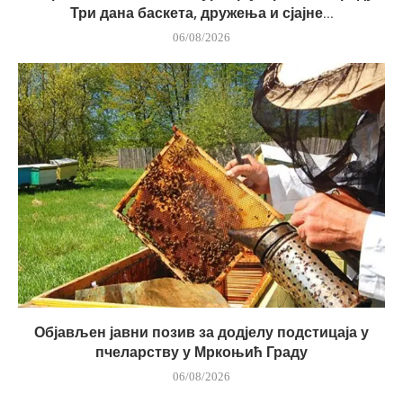
Три дана баскета, дружења и сјајне...
06/08/2026
Објављен јавни позив за додјелу подстицаја у
пчеларству у Мркоњић Граду
06/08/2026