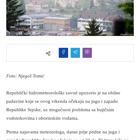
Foto: Njegoš Tomić
Republički hidrometeorološki zavod upozorio je na obilne
padavine koje se ovog vikenda očekuju na jugu i zapadu
Republike Srpske, uz mogućnost problema sa bujičnim
vodotokovima i oborinskim vodama.
Prema najavama meteorologa, danas prije podne na jugu i