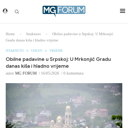
Home
-
Istaknuto
-
Obilne padavine u Srpskoj: U Mrkonjić
Gradu danas kiša i hladno vrijeme
ISTAKNUTO
VIJESTI
VRIJEME
Obilne padavine u Srpskoj: U Mrkonjić Gradu
danas kiša i hladno vrijeme
autor
MG FORUM
16/05/2026
0 komentara