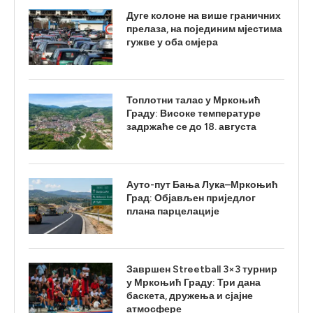
Дуге колоне на више граничних
прелаза, на појединим мјестима
гужве у оба смјера
Топлотни талас у Мркоњић
Граду: Високе температуре
задржаће се до 18. августа
Ауто-пут Бања Лука–Мркоњић
Град: Објављен приједлог
плана парцелације
Завршен Streetball 3×3 турнир
у Мркоњић Граду: Три дана
баскета, дружења и сјајне
атмосфере