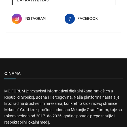
ZAPRATITE NAS
INSTAGRAM
FACEBOOK
O NAMA
MG FORUM je nezavisni informativni digitalni kanal smješten u
Republici Srpskoj, Bosna i Hercegovina. Naša platforma nastala je
kroz rad na društvenim mrežama, konkretno kroz razvoj stranice
Mrkonjić Grad kroz prošlost, odnosno Mrkonjić Grad Forum, koje su
tokom perioda od 2017. do 2025. godine postale prepoznatljiv i
respektabilni lokalni medij.