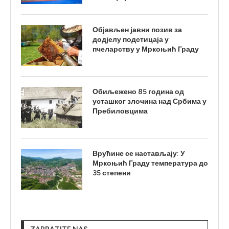
Објављен јавни позив за
додјелу подстицаја у
пчеларству у Мркоњић Граду
Обиљежено 85 година од
усташког злочина над Србима у
Пребиловцима
Врућине се настављају: У
Мркоњић Граду температура до
35 степени