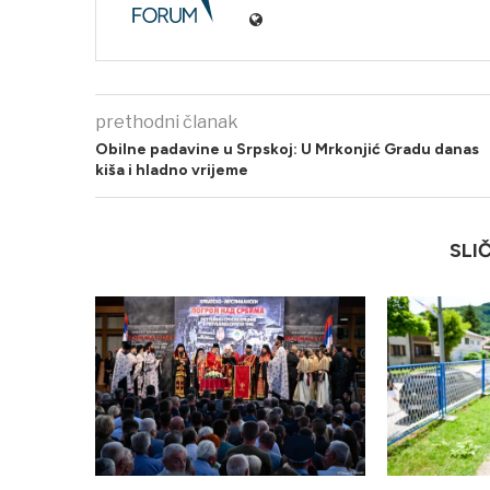
prethodni članak
Obilne padavine u Srpskoj: U Mrkonjić Gradu danas
kiša i hladno vrijeme
SLI