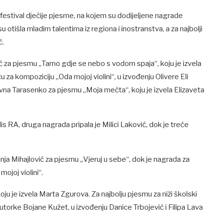
estival dječije pjesme, na kojem su dodijeljene nagrade
u otišla mladim talentima iz regiona i inostranstva, a za najbolji
ć.
ć za pjesmu „Tamo gdje se nebo s vodom spaja“, koju je izvela
 za kompoziciju „Oda mojoj violini“, u izvođenju Olivere Eli
evna Tarasenko za pjesmu „Moja mečta“, koju je izvela Elizaveta
Alis RA, druga nagrada pripala je Milici Laković, dok je treće
ja Mihajlović za pjesmu „Vjeruj u sebe“, dok je nagrada za
mojoj violini“.
oju je izvela Marta Zgurova. Za najbolju pjesmu za niži školski
utorke Bojane Kužet, u izvođenju Danice Trbojević i Filipa Lava