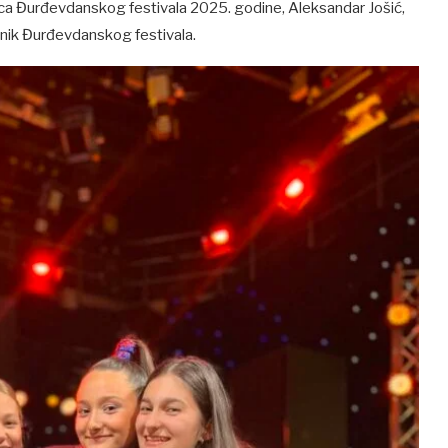
ca Đurđevdanskog festivala 2025. godine, Aleksandar Jošić,
dnik Đurđevdanskog festivala.