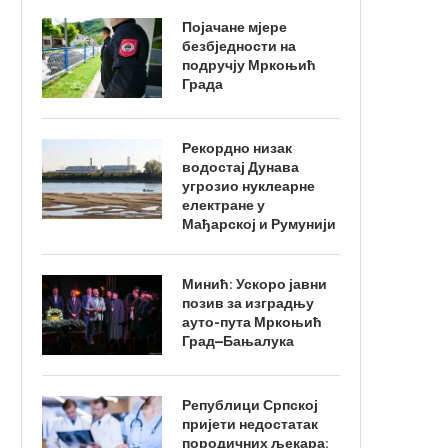
Појачане мјере
безбједности на
подручју Мркоњић
Града
Рекордно низак
водостај Дунава
угрозио нуклеарне
електране у
Мађарској и Румунији
Минић: Ускоро јавни
позив за изградњу
ауто-пута Мркоњић
Град–Бањалука
Републици Српској
пријети недостатак
породичних љекара: