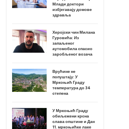
Млади доктори
избјегавају домове
здравља
Херојски чин Милана
Гуровића: Из
запаљеног
аутомобила спасио
заробљеног возача
Врућине не
попуштају: У
Мркоњић Граду
температура до 34
степена
У Мркоњић Граду
обиљежени крсна
слава општине и Дан
11. мркоњићке лаке