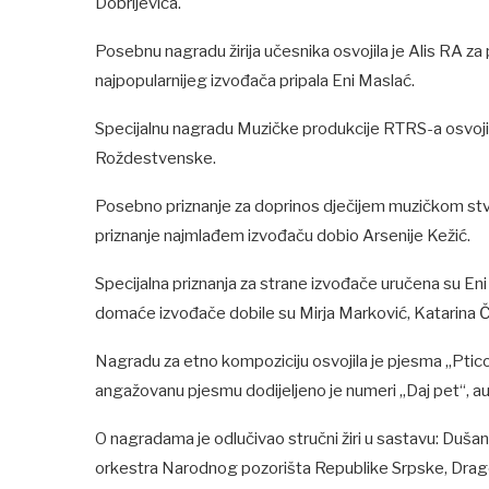
Dobrijevića.
Posebnu nagradu žirija učesnika osvojila je Alis RA za
najpopularnijeg izvođača pripala Eni Maslać.
Specijalnu nagradu Muzičke produkcije RTRS-a osvojil
Roždestvenske.
Posebno priznanje za doprinos dječijem muzičkom stvar
priznanje najmlađem izvođaču dobio Arsenije Kežić.
Specijalna priznanja za strane izvođače uručena su En
domaće izvođače dobile su Mirja Marković, Katarina Č
Nagradu za etno kompoziciju osvojila je pjesma „Ptico
angažovanu pjesmu dodijeljeno je numeri „Daj pet“, a
O nagradama je odlučivao stručni žiri u sastavu: Dušan
orkestra Narodnog pozorišta Republike Srpske, Drago