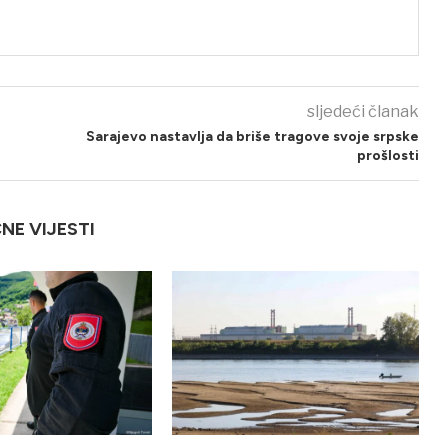
sljedeći članak
Sarajevo nastavlja da briše tragove svoje srpske
prošlosti
ČNE VIJESTI