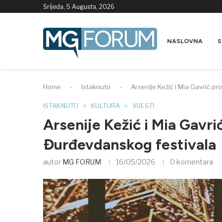
Srijeda, 5 Augusta, 2026
NASLOVNA
S
Home
-
Istaknuto
-
Arsenije Kežić i Mia Gavrić p
ISTAKNUTO
KULTURA
VIJESTI
Arsenije Kežić i Mia Gavri
Đurđevdanskog festivala
autor
MG FORUM
16/05/2026
0 komentara