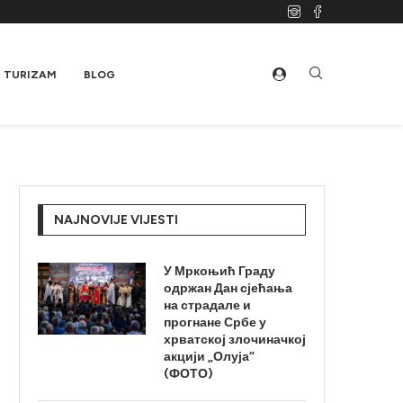
TURIZAM
BLOG
NAJNOVIJE VIJESTI
У Мркоњић Граду
одржан Дан сјећања
на страдале и
прогнане Србе у
хрватској злочиначкој
акцији „Олуја“
(ФОТО)