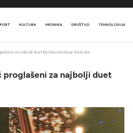
PORT
KULTURA
HRONIKA
DRUŠTVO
TEHNOLOGIJA
roglašeni za najbolji duet Đurđevdanskog festivala
ć proglašeni za najbolji duet