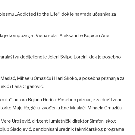
 pjesmu „Addicted to the Life“, dok je nagrada učesnika za
a je kompozicija „Viena sola“ Aleksandre Kopice i Ane
alaštvu dodijeljeno je Jeleni Svilpe Loreini, dok je posebno
i Maslać, Mihaelu Omaziću i Hani Skoko, a posebna priznanja za
ekić i Lana Ciganović.
 mila“, autora Bojana Đurića. Posebno priznanje za društveno
utorke Maje Rogić, u izvođenju Ene Maslać i Mihaela Omazića.
 Vere Urošević, dirigent i umjetnički direktor Simfonijskog
ljub Sladojević, penzionisani urednik takmičarskog programa