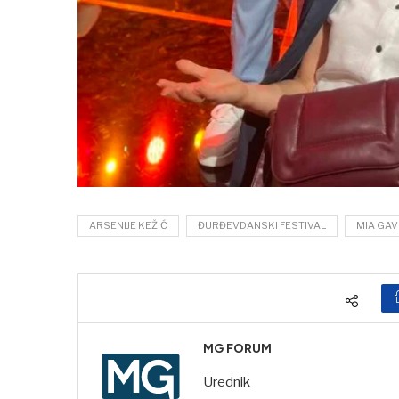
ARSENIJE KEŽIĆ
ĐURĐEVDANSKI FESTIVAL
MIA GAV
MG FORUM
Urednik