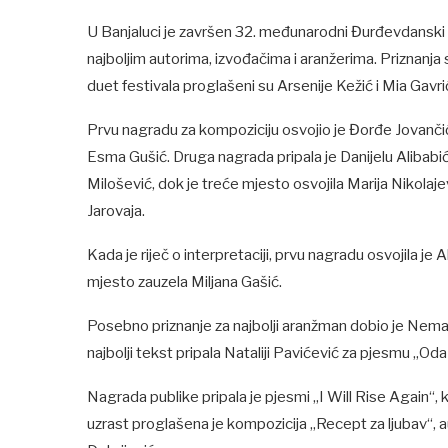
U Banjaluci je završen 32. međunarodni Đurđevdanski f
najboljim autorima, izvođačima i aranžerima. Priznanja s
duet festivala proglašeni su Arsenije Kežić i Mia Gavri
Prvu nagradu za kompoziciju osvojio je Đorđe Jovanči
Esma Gušić. Druga nagrada pripala je Danijelu Alibabiću
Milošević, dok je treće mjesto osvojila Marija Nikolaj
Jarovaja.
Kada je riječ o interpretaciji, prvu nagradu osvojila je 
mjesto zauzela Miljana Gašić.
Posebno priznanje za najbolji aranžman dobio je Neman
najbolji tekst pripala Nataliji Pavićević za pjesmu „Oda 
Nagrada publike pripala je pjesmi „I Will Rise Again“, k
uzrast proglašena je kompozicija „Recept za ljubav“, a