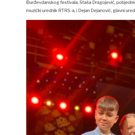
Đurđevdanskog festivala, Staša Dragojević, pobjedni
muzički urednik RTRS-a, i Dejan Dejanović, glavni ure