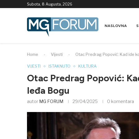
Subota, 8 Augusta, 2026
NASLOVNA
S
Home
-
Vijesti
-
Otac Predrag Popović: Kad ide k
VIJESTI
ISTAKNUTO
KULTURA
Otac Predrag Popović: Kad
leđa Bogu
autor
MG FORUM
29/04/2025
0 komentara