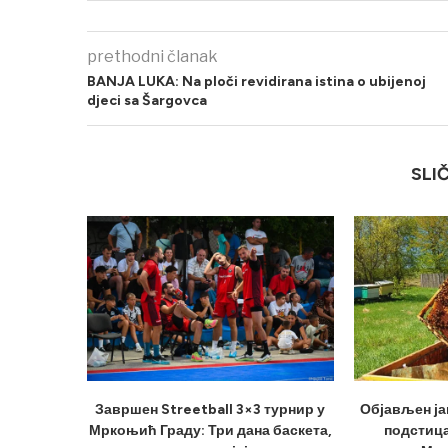
prethodni članak
BANJA LUKA: Na ploči revidirana istina o ubijenoj
djeci sa Šargovca
SLI
Завршен Streetball 3×3 турнир у
Објављен ја
Мркоњић Граду: Три дана баскета,
подстица