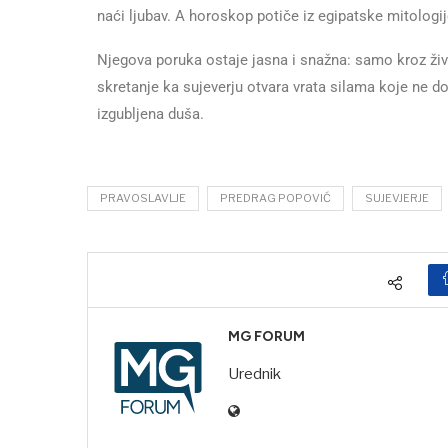
naći ljubav. A horoskop potiče iz egipatske mitologij
Njegova poruka ostaje jasna i snažna: samo kroz živu
skretanje ka sujeverju otvara vrata silama koje ne d
izgubljena duša.
PRAVOSLAVLJE
PREDRAG POPOVIĆ
SUJEVJERJE
MG FORUM
Urednik