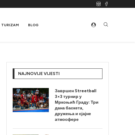
TURIZAM
BLOG
NAJNOVIJE VIJESTI
Завршен Streetball
3×3 турнир у
Мркоњић Граду: Три
дана баскета,
дружења и сјајне
атмосфере