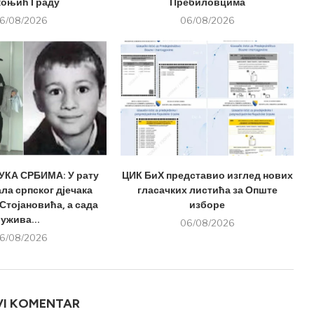
оњић Граду
Пребиловцима
6/08/2026
06/08/2026
КА СРБИМА: У рату
ЦИК БиХ представио изглед нових
ла српског дјечака
гласачких листића за Опште
Стојановића, а сада
изборе
ужива...
06/08/2026
6/08/2026
VI KOMENTAR