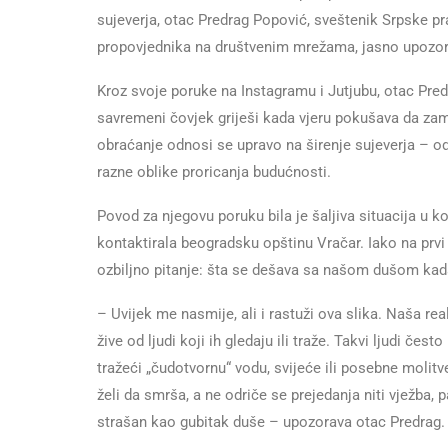
sujeverja, otac Predrag Popović, sveštenik Srpske pr
propovjednika na društvenim mrežama, jasno upozora
Kroz svoje poruke na Instagramu i Jutjubu, otac Pre
savremeni čovjek griješi kada vjeru pokušava da zam
obraćanje odnosi se upravo na širenje sujeverja – od
razne oblike proricanja budućnosti.
Povod za njegovu poruku bila je šaljiva situacija u 
kontaktirala beogradsku opštinu Vračar. Iako na prvi
ozbiljno pitanje: šta se dešava sa našom dušom k
– Uvijek me nasmije, ali i rastuži ova slika. Naša real
žive od ljudi koji ih gledaju ili traže. Takvi ljudi često
tražeći „čudotvornu“ vodu, svijeće ili posebne molit
želi da smrša, a ne odriče se prejedanja niti vježba, p
strašan kao gubitak duše – upozorava otac Predrag.