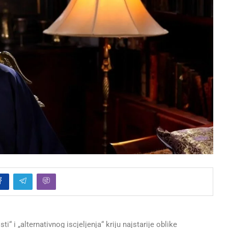
i „alternativnog iscjeljenja“ kriju najstarije oblike