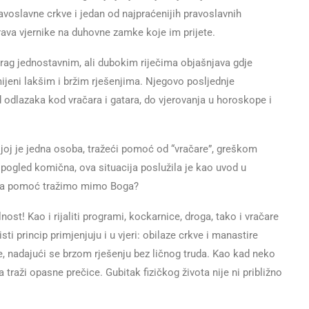
avoslavne crkve i jedan od najpraćenijih pravoslavnih
va vjernike na duhovne zamke koje im prijete.
drag jednostavnim, ali dubokim riječima objašnjava gdje
ijeni lakšim i bržim rješenjima. Njegovo posljednje
 odlazaka kod vračara i gatara, do vjerovanja u horoskope i
kojoj je jedna osoba, tražeći pomoć od “vračare”, greškom
 pogled komična, ova situacija poslužila je kao uvod u
ada pomoć tražimo mimo Boga?
nost! Kao i rijaliti programi, kockarnice, droga, tako i vračare
 isti princip primjenjuju i u vjeri: obilaze crkve i manastire
ve, nadajući se brzom rješenju bez ličnog truda. Kao kad neko
a traži opasne prečice. Gubitak fizičkog života nije ni približno