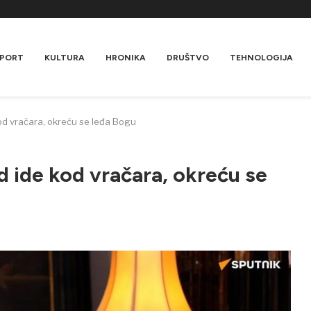
PORT
KULTURA
HRONIKA
DRUŠTVO
TEHNOLOGIJA
od vračara, okreću se leđa Bogu
 ide kod vračara, okreću se