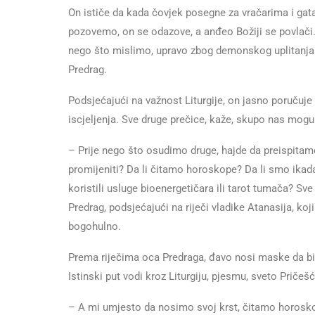
On ističe da kada čovjek posegne za vračarima i gat
pozovemo, on se odazove, a anđeo Božiji se povlači
nego što mislimo, upravo zbog demonskog uplitanja u
Predrag.
Podsjećajući na važnost Liturgije, on jasno poručuj
iscjeljenja. Sve druge prečice, kaže, skupo nas mogu
– Prije nego što osudimo druge, hajde da preispita
promijeniti? Da li čitamo horoskope? Da li smo ikada g
koristili usluge bioenergetičara ili tarot tumača? Sv
Predrag, podsjećajući na riječi vladike Atanasija, koj
bogohulno.
Prema riječima oca Predraga, đavo nosi maske da bi za
Istinski put vodi kroz Liturgiju, pjesmu, sveto Pričešć
– A mi umjesto da nosimo svoj krst, čitamo horosko