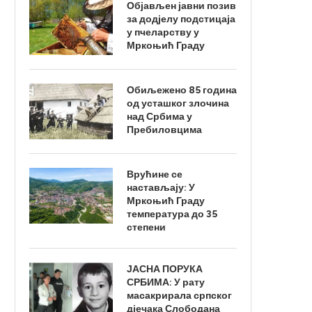
Објављен јавни позив
за додјелу подстицаја
у пчеларству у
Мркоњић Граду
Обиљежено 85 година
од усташког злочина
над Србима у
Пребиловцима
Врућине се
настављају: У
Мркоњић Граду
температура до 35
степени
ЈАСНА ПОРУКА
СРБИМА: У рату
масакрирала српског
дјечака Слободана