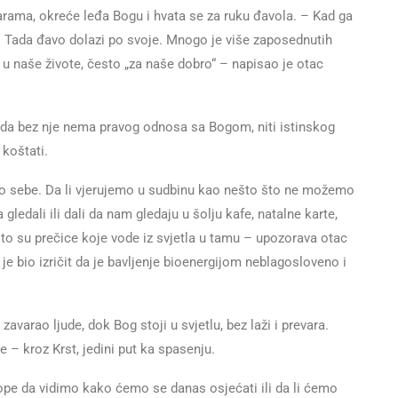
arama, okreće leđa Bogu i hvata se za ruku đavola. – Kad ga
. Tada đavo dolazi po svoje. Mnogo je više zaposednutih
 naše živote, često „za naše dobro“ – napisao je otac
e da bez nje nema pravog odnosa sa Bogom, niti istinskog
 koštati.
mo sebe. Da li vjerujemo u sudbinu kao nešto što ne možemo
ledali ili dali da nam gledaju u šolju kafe, natalne karte,
e to su prečice koje vode iz svjetla u tamu – upozorava otac
i je bio izričit da je bavljenje bioenergijom neblagosloveno i
varao ljude, dok Bog stoji u svjetlu, bez laži i prevara.
e – kroz Krst, jedini put ka spasenju.
pe da vidimo kako ćemo se danas osjećati ili da li ćemo