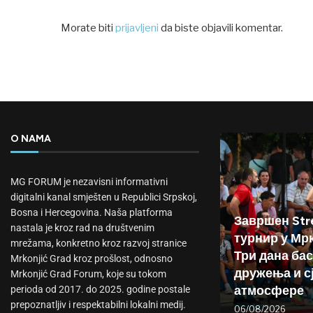
Morate biti
prijavljeni
da biste objavili komentar.
O NAMA
MG FORUM je nezavisni informativni
digitalni kanal smješten u Republici Srpskoj,
Bosna i Hercegovina. Naša platforma
Завршен Stre
nastala je kroz rad na društvenim
турнир у Мр
mrežama, konkretno kroz razvoj stranice
Три дана бас
Mrkonjić Grad kroz prošlost, odnosno
дружења и с
Mrkonjić Grad Forum, koje su tokom
атмосфере
perioda od 2017. do 2025. godine postale
prepoznatljiv i respektabilni lokalni medij.
06/08/2026