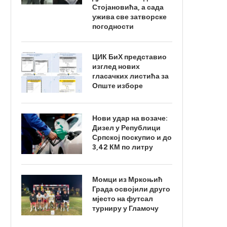
Стојановића, а сада
ужива све затворске
погодности
ЦИК БиХ представио
изглед нових
гласачких листића за
Опште изборе
Нови удар на возаче:
Дизел у Републици
Српској поскупио и до
3,42 КМ по литру
Момци из Мркоњић
Града освојили друго
мјесто на футсал
турниру у Гламочу