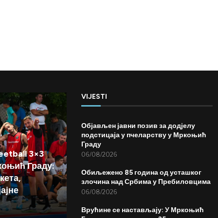
VIJESTI
Објављен јавни позив за додјелу
подстицаја у пчеларству у Мркоњић
Граду
etball 3×3
06/08/2026
коњић Граду:
Обиљежено 85 година од усташког
кета,
злочина над Србима у Пребиловцима
јајне
06/08/2026
Врућине се настављају: У Мркоњић