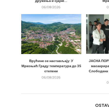
дружења и сјајне...
Мрк
06/08/2026
0
Врућине се настављају: У
ЈАСНА ПОРУ
Мркоњић Граду температура до 35
масакрира
степени
Слободана 
06/08/2026
0
OSTA