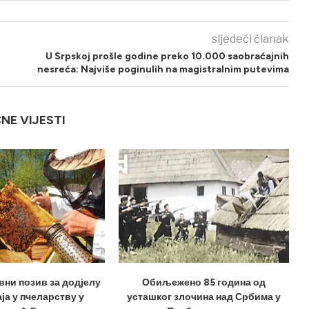
sljedeći članak
U Srpskoj prošle godine preko 10.000 saobraćajnih
nesreća: Najviše poginulih na magistralnim putevima
ČNE VIJESTI
вни позив за додјелу
Обиљежено 85 година од
ја у пчеларству у
усташког злочина над Србима у