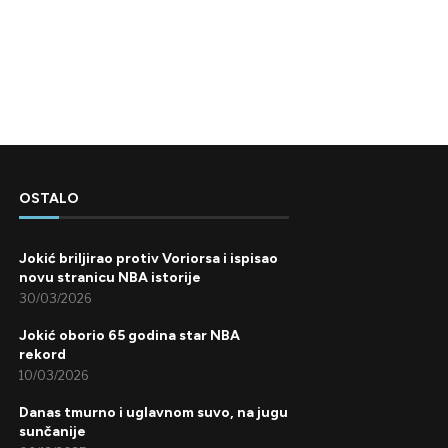
OSTALO
Jokić briljirao protiv Voriorsa i ispisao
novu stranicu NBA istorije
30/03/2026
Jokić oborio 65 godina star NBA
rekord
10/03/2026
Danas tmurno i uglavnom suvo, na jugu
sunčanije