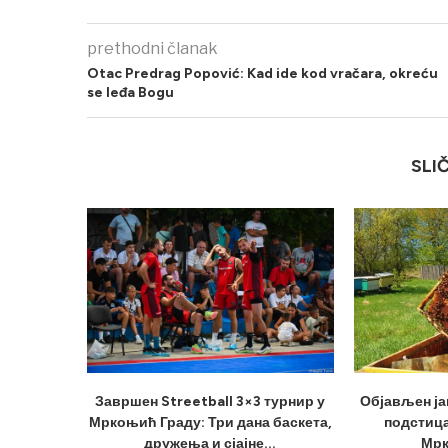
prethodni članak
Otac Predrag Popović: Kad ide kod vračara, okreću
se leđa Bogu
SLI
Завршен Streetball 3×3 турнир у
Објављен ја
Мркоњић Граду: Три дана баскета,
подстица
дружења и сјајне...
Мрк