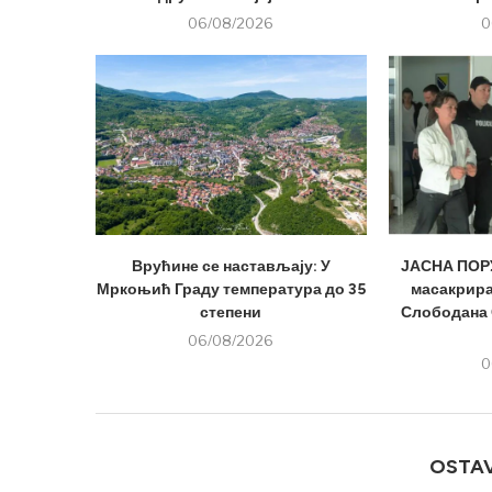
06/08/2026
0
Врућине се настављају: У
ЈАСНА ПОРУ
Мркоњић Граду температура до 35
масакрира
степени
Слободана 
06/08/2026
0
OSTA