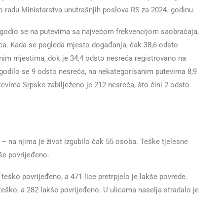
 o radu Ministarstva unutrašnjih poslova RS za 2024. godinu.
godio se na putevima sa najvećom frekvencijom saobraćaja,
nica. Kada se pogleda mjesto događanja, čak 38,6 odsto
nim mjestima, dok je 34,4 odsto nesreća registrovano na
odilo se 9 odsto nesreća, na nekategorisanim putevima 8,9
evima Srpske zabilježeno je 212 nesreća, što čini 2 odsto
 – na njima je život izgubilo čak 55 osoba. Teške tjelesne
kše povrijeđeno.
teško povrijeđeno, a 471 lice pretrpjelo je lakše povrede.
 teško, a 282 lakše povrijeđeno. U ulicama naselja stradalo je