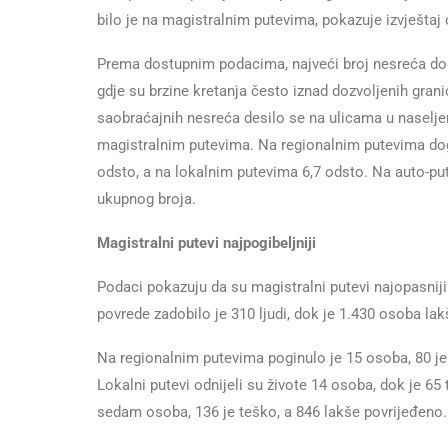
bilo je na magistralnim putevima, pokazuje izvještaj
Prema dostupnim podacima, najveći broj nesreća do
gdje su brzine kretanja često iznad dozvoljenih gra
saobraćajnih nesreća desilo se na ulicama u naselje
magistralnim putevima. Na regionalnim putevima dog
odsto, a na lokalnim putevima 6,7 odsto. Na auto-put
ukupnog broja.
Magistralni putevi najpogibeljniji
Podaci pokazuju da su magistralni putevi najopasniji
povrede zadobilo je 310 ljudi, dok je 1.430 osoba la
Na regionalnim putevima poginulo je 15 osoba, 80 je 
Lokalni putevi odnijeli su živote 14 osoba, dok je 65
sedam osoba, 136 je teško, a 846 lakše povrijeđeno.