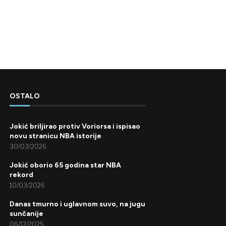
OSTALO
Jokić briljirao protiv Voriorsa i ispisao
novu stranicu NBA istorije
30/03/2026
Jokić oborio 65 godina star NBA
rekord
10/03/2026
Danas tmurno i uglavnom suvo, na jugu
sunčanije
06/12/2025