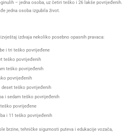
oginulih – jedna osoba, uz četiri teško i 26 lakše povrijeđenih.
ođe jedna osoba izgubila život.
 izvještaj izdvaja nekoliko posebno opasnih pravaca:
be i tri teško povrijeđene
et teško povrijeđenih
sam teško povrijeđenih
eško povrijeđenih
i deset teško povrijeđenih
ba i sedam teško povrijeđenih
i teško povrijeđene
ba i 11 teško povrijeđenih
e brzine, tehničke sigurnosti puteva i edukacije vozača,