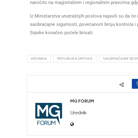
naročito na magistralnim i regionalnim pravcima gdje 
Iz Ministarstva unutrašnjih poslova najavili su da će
saobraćajne sigurnosti, povećanom broju kontrola i
Srpske konačno počele brisati.
HRONIKA
REPUBLIKA SRPSKA
SAOBRAĆAJNE NES
MG FORUM
Urednik