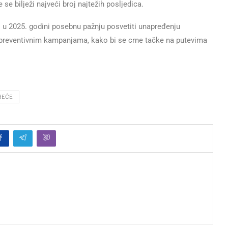
se bilježi najveći broj najtežih posljedica.
 i u 2025. godini posebnu pažnju posvetiti unapređenju
 preventivnim kampanjama, kako bi se crne tačke na putevima
REĆE