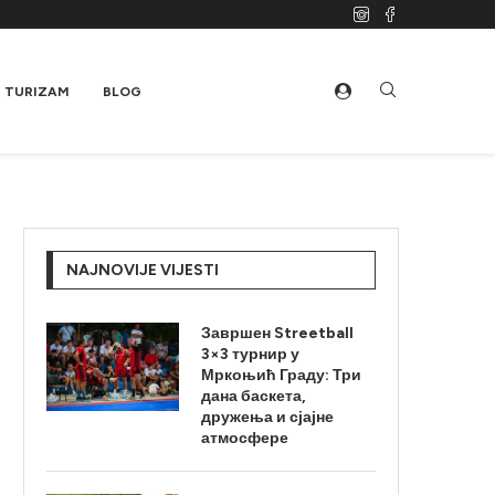
TURIZAM
BLOG
NAJNOVIJE VIJESTI
Завршен Streetball
3×3 турнир у
Мркоњић Граду: Три
дана баскета,
дружења и сјајне
атмосфере