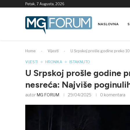
Petak, 7 Augusta, 2026
NASLOVNA
S
Home
-
Vijesti
-
U Srpskoj prošle godine preko 1
VIJESTI
HRONIKA
ISTAKNUTO
U Srpskoj prošle godine p
nesreća: Najviše poginul
autor
MG FORUM
29/04/2025
0 komentara