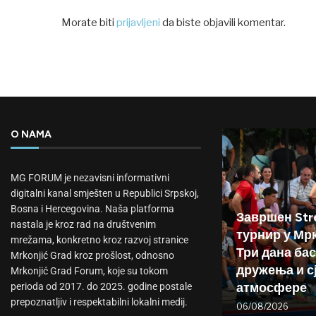
Morate biti
prijavljeni
da biste objavili komentar.
O NAMA
MG FORUM je nezavisni informativni
digitalni kanal smješten u Republici Srpskoj,
Bosna i Hercegovina. Naša platforma
Завршен Stre
nastala je kroz rad na društvenim
турнир у Мр
mrežama, konkretno kroz razvoj stranice
Три дана бас
Mrkonjić Grad kroz prošlost, odnosno
дружења и с
Mrkonjić Grad Forum, koje su tokom
атмосфере
perioda od 2017. do 2025. godine postale
prepoznatljiv i respektabilni lokalni medij.
06/08/2026