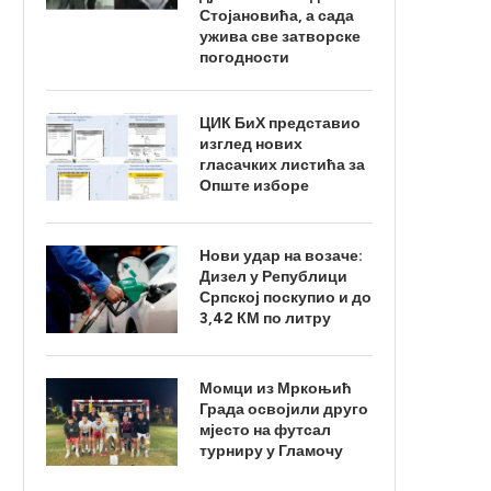
Стојановића, а сада
ужива све затворске
погодности
ЦИК БиХ представио
изглед нових
гласачких листића за
Опште изборе
Нови удар на возаче:
Дизел у Републици
Српској поскупио и до
3,42 КМ по литру
Момци из Мркоњић
Града освојили друго
мјесто на футсал
турниру у Гламочу