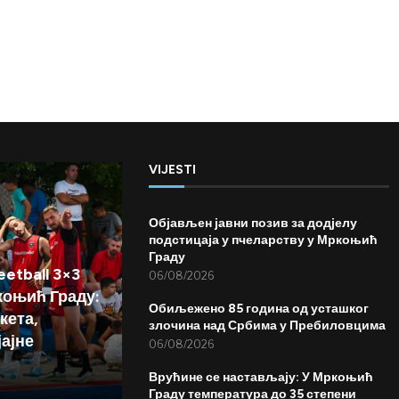
VIJESTI
Објављен јавни позив за додјелу
подстицаја у пчеларству у Мркоњић
Граду
etball 3×3
06/08/2026
коњић Граду:
Обиљежено 85 година од усташког
кета,
злочина над Србима у Пребиловцима
јајне
06/08/2026
Врућине се настављају: У Мркоњић
Граду температура до 35 степени