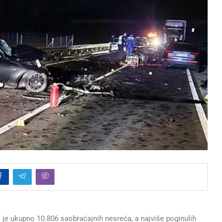
 je ukupno 10.806 saobraćajnih nesreća, a najviše poginulih