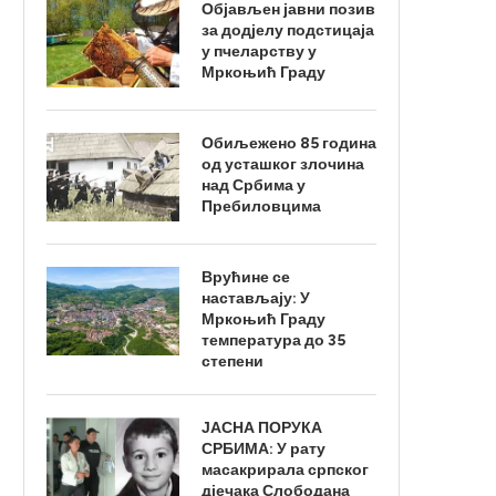
Објављен јавни позив
за додјелу подстицаја
у пчеларству у
Мркоњић Граду
Обиљежено 85 година
од усташког злочина
над Србима у
Пребиловцима
Врућине се
настављају: У
Мркоњић Граду
температура до 35
степени
ЈАСНА ПОРУКА
СРБИМА: У рату
масакрирала српског
дјечака Слободана