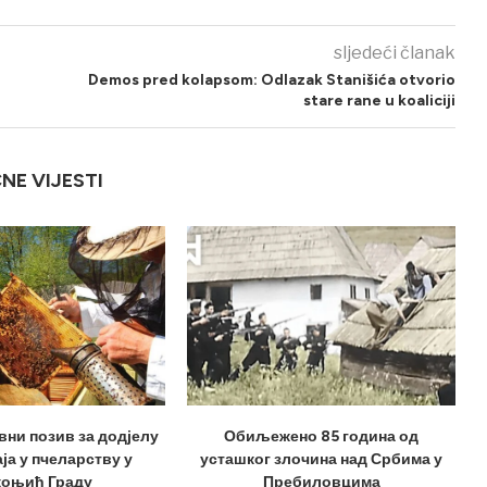
sljedeći članak
Demos pred kolapsom: Odlazak Stanišića otvorio
stare rane u koaliciji
ČNE VIJESTI
вни позив за додјелу
Обиљежено 85 година од
ја у пчеларству у
усташког злочина над Србима у
оњић Граду
Пребиловцима