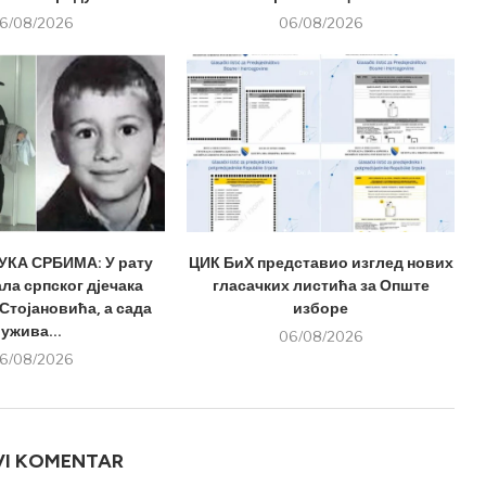
6/08/2026
06/08/2026
КА СРБИМА: У рату
ЦИК БиХ представио изглед нових
ла српског дјечака
гласачких листића за Опште
Стојановића, а сада
изборе
ужива...
06/08/2026
6/08/2026
VI KOMENTAR