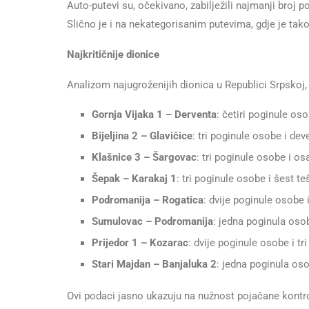
Auto-putevi su, očekivano, zabilježili najmanji broj p
Slično je i na nekategorisanim putevima, gdje je tak
Najkritičnije dionice
Analizom najugroženijih dionica u Republici Srpskoj,
Gornja Vijaka 1 – Derventa
: četiri poginule oso
Bijeljina 2 – Glavičice
: tri poginule osobe i dev
Klašnice 3 – Šargovac
: tri poginule osobe i o
Šepak – Karakaj 1
: tri poginule osobe i šest t
Podromanija – Rogatica
: dvije poginule osobe 
Sumulovac – Podromanija
: jedna poginula oso
Prijedor 1 – Kozarac
: dvije poginule osobe i tr
Stari Majdan – Banjaluka 2
: jedna poginula oso
Ovi podaci jasno ukazuju na nužnost pojačane kontrol