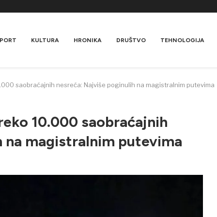
PORT
KULTURA
HRONIKA
DRUŠTVO
TEHNOLOGIJA
0.000 saobraćajnih nesreća: Najviše poginulih na magistralnim putevima
reko 10.000 saobraćajnih
ih na magistralnim putevima