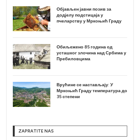
Објављен јавни позив за
додјелу подстицаја у
пчеларству у Мркоњић Граду
Обиљежено 85 година од
усташког злочина над Србима у
Пребиловцима
Врућине се настављају: У
Мркоњић Граду температура до
35 степени
ZAPRATITE NAS