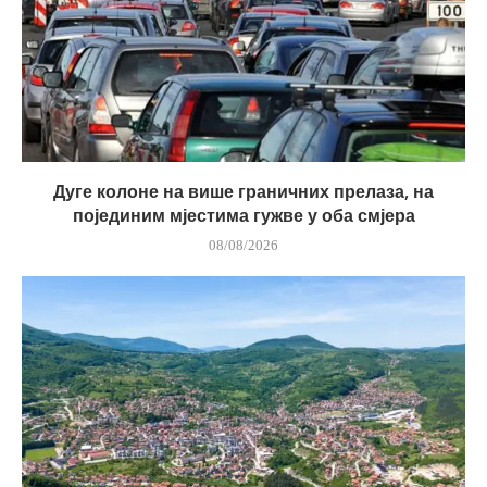
Дуге колоне на више граничних прелаза, на
појединим мјестима гужве у оба смјера
08/08/2026