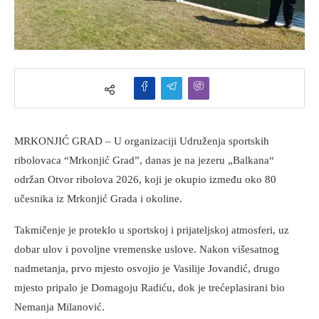
MRKONJIĆ GRAD – U organizaciji Udruženja sportskih
ribolovaca “Mrkonjić Grad”, danas je na jezeru „Balkana“
održan Otvor ribolova 2026, koji je okupio između oko 80
učesnika iz Mrkonjić Grada i okoline.
Takmičenje je proteklo u sportskoj i prijateljskoj atmosferi, uz
dobar ulov i povoljne vremenske uslove. Nakon višesatnog
nadmetanja, prvo mjesto osvojio je Vasilije Jovandić, drugo
mjesto pripalo je Domagoju Radiću, dok je trećeplasirani bio
Nemanja Milanović.