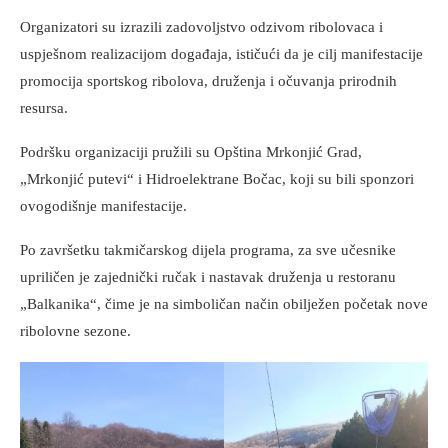
Organizatori su izrazili zadovoljstvo odzivom ribolovaca i
uspješnom realizacijom događaja, ističući da je cilj manifestacije
promocija sportskog ribolova, druženja i očuvanja prirodnih
resursa.
Podršku organizaciji pružili su Opština Mrkonjić Grad,
„Mrkonjić putevi“ i Hidroelektrane Bočac, koji su bili sponzori
ovogodišnje manifestacije.
Po završetku takmičarskog dijela programa, za sve učesnike
upriličen je zajednički ručak i nastavak druženja u restoranu
„Balkanika“, čime je na simboličan način obilježen početak nove
ribolovne sezone.