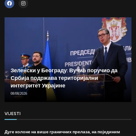
Зеленски у Београду: Вучић поручио да
Србија подржава територијални
интегритет Украјине
08/08/2026
VIJESTI
Дуге колоне на више граничних прелаза, на појединим