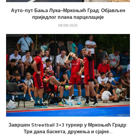
Ауто-пут Бања Лука–Мркоњић Град: Објављен
приједлог плана парцелације
08/08/2026
Завршен Streetball 3×3 турнир у Мркоњић Граду:
Три дана баскета, дружења и сјајне...