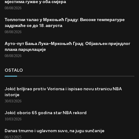
мјестима гужве у оба смјера
08/08/2026
Топлотни талас у Мркоњић Граду: Високе температуре
задржаће се до 18. августа
08/08/2026
Ауто-пут Бања Лука–Мркоњић Град: Објављен приједлог
плана парцелације
08/08/2026
OSTALO
Jokić briljirao protiv Voriorsa i ispisao novu stranicu NBA
istorije
30/03/2026
Jokić oborio 65 godina star NBA rekord
10/03/2026
Danas tmurno i uglavnom suvo, na jugu sunčanije
06/12/2025