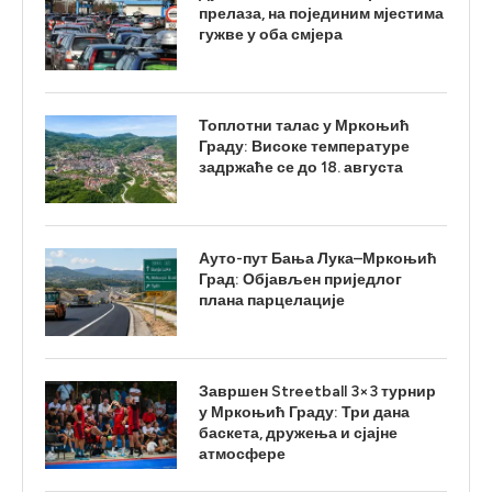
прелаза, на појединим мјестима
гужве у оба смјера
Топлотни талас у Мркоњић
Граду: Високе температуре
задржаће се до 18. августа
Ауто-пут Бања Лука–Мркоњић
Град: Објављен приједлог
плана парцелације
Завршен Streetball 3×3 турнир
у Мркоњић Граду: Три дана
баскета, дружења и сјајне
атмосфере