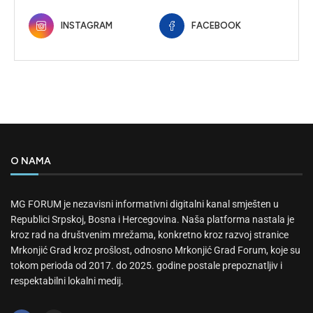
INSTAGRAM
FACEBOOK
O NAMA
MG FORUM je nezavisni informativni digitalni kanal smješten u
Republici Srpskoj, Bosna i Hercegovina. Naša platforma nastala je
kroz rad na društvenim mrežama, konkretno kroz razvoj stranice
Mrkonjić Grad kroz prošlost, odnosno Mrkonjić Grad Forum, koje su
tokom perioda od 2017. do 2025. godine postale prepoznatljiv i
respektabilni lokalni medij.