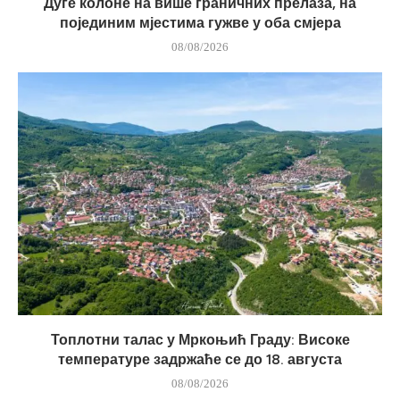
Дуге колоне на више граничних прелаза, на
појединим мјестима гужве у оба смјера
08/08/2026
Топлотни талас у Мркоњић Граду: Високе
температуре задржаће се до 18. августа
08/08/2026