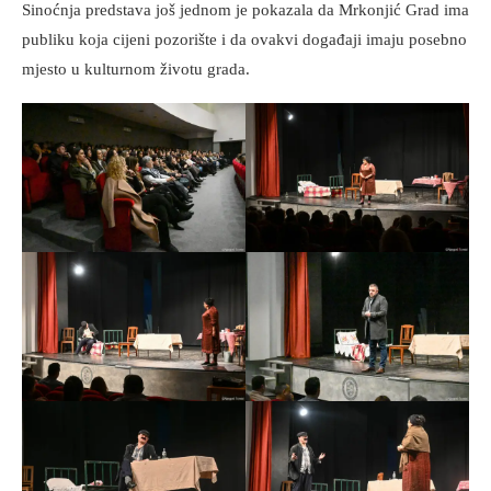
Sinoćnja predstava još jednom je pokazala da Mrkonjić Grad ima
publiku koja cijeni pozorište i da ovakvi događaji imaju posebno
mjesto u kulturnom životu grada.