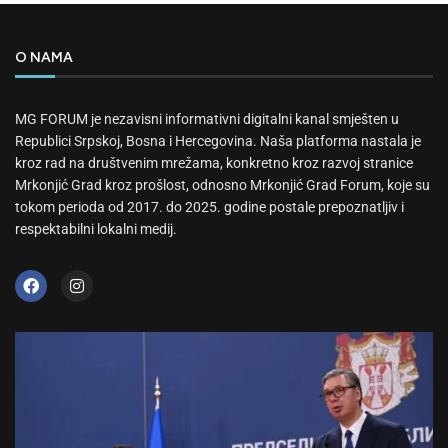
O NAMA
MG FORUM je nezavisni informativni digitalni kanal smješten u
Republici Srpskoj, Bosna i Hercegovina. Naša platforma nastala je
kroz rad na društvenim mrežama, konkretno kroz razvoj stranice
Mrkonjić Grad kroz prošlost, odnosno Mrkonjić Grad Forum, koje su
tokom perioda od 2017. do 2025. godine postale prepoznatljiv i
respektabilni lokalni medij.