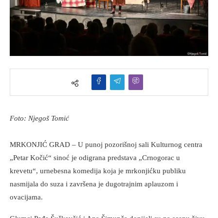
Foto: Njegoš Tomić
MRKONJIĆ GRAD – U punoj pozorišnoj sali Kulturnog centra
„Petar Kočić“ sinoć je odigrana predstava „Crnogorac u
krevetu“, urnebesna komedija koja je mrkonjićku publiku
nasmijala do suza i završena je dugotrajnim aplauzom i
ovacijama.