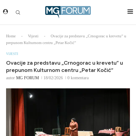
Home
-
Vijesti
-
Ovacije za predstavu „Crnogorac u krevetu“ u
prepunom Kulturnom centru „Petar Kočić“
VIJESTI
Ovacije za predstavu „Crnogorac u krevetu“ u
prepunom Kulturnom centru „Petar Kočić“
autor
MG FORUM
18/02/2026
0 komentara