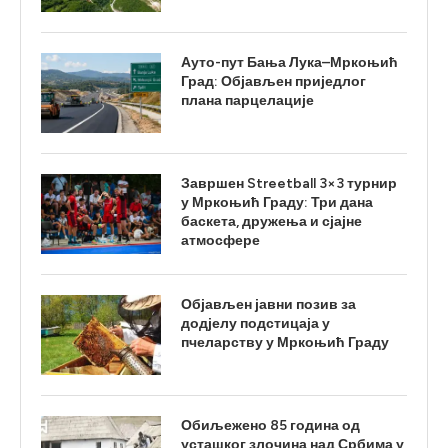
Ауто-пут Бања Лука–Мркоњић
Град: Објављен приједлог
плана парцелације
Завршен Streetball 3×3 турнир
у Мркоњић Граду: Три дана
баскета, дружења и сјајне
атмосфере
Објављен јавни позив за
додјелу подстицаја у
пчеларству у Мркоњић Граду
Обиљежено 85 година од
усташког злочина над Србима у