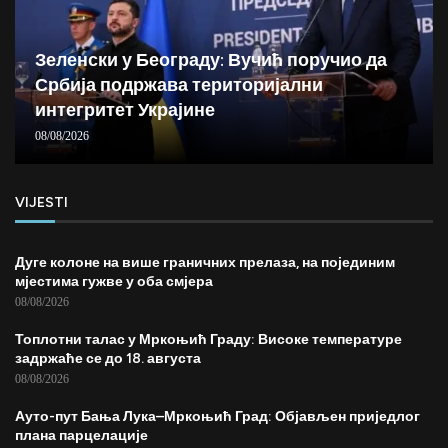
Зеленски у Београду: Вучић поручио да
Србија подржава територијални
интегритет Украјине
08/08/2026
VIJESTI
Дуге колоне на више граничних прелаза, на појединим
мјестима гужве у оба смјера
08/08/2026
Топлотни талас у Мркоњић Граду: Високе температуре
задржаће се до 18. августа
08/08/2026
Ауто-пут Бања Лука–Мркоњић Град: Објављен приједлог
плана парцелације