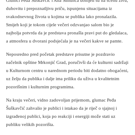
Glumci Peđa Šuškavčić i Ana Šimunča donijeli su na scenu živu,
duhovitu i prepoznatljivu priču, ispunjenu situacijama iz
svakodnevnog života u kojima se publika lako pronalazila.
Smijeh koji je tokom cijele večeri odzvanjao salom bio je
najbolja potvrda da je predstava pronašla pravi put do gledalaca,
a atmosfera u dvorani podsjećala je na večeri kakve se pamte.
Neposredno pred početak predstave prisutne je pozdravio
načelnik opštine Mrkonjić Grad, poručivši da će kulturni sadržaji
u Kulturnom centru u narednom periodu biti dodatno obogaćeni,
uz želju da publika i dalje ima priliku da uživa u kvalitetnim
pozorišnim i kulturnim programima.
Na kraju večeri, vidno zadovoljan prijemom, glumac Peđa
Šuškavčić zahvalio je publici i istakao da je riječ o sjajnoj i
izgrađenoj publici, koja po reakciji i energiji može stati uz
publiku velikih pozorišta.