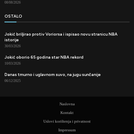
08/08/2026
OSTALO
Jokić briljirao protiv Voriorsa i ispisao novu stranicu NBA
istorije
30/03/2026
Jokić oborio 65 godina star NBA rekord
10/03/2026
Danas tmurno i uglavnom suvo, na jugu sunčanije
06/12/2025
Naslovna
Kontakt
Uslovi korištenja i privatnost
Impressum