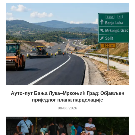
Ауто-пут Бања Лука–Мркоњић Град: Објављен
приједлог плана парцелације
08/08/2026