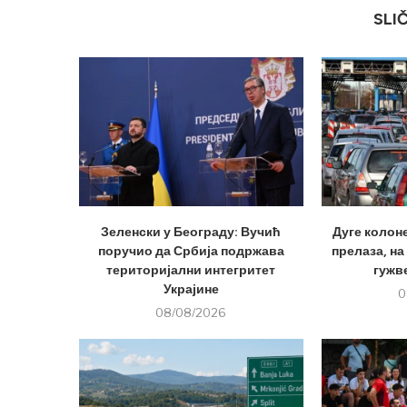
SLI
Зеленски у Београду: Вучић
Дуге колон
поручио да Србија подржава
прелаза, на
територијални интегритет
гужве
Украјине
0
08/08/2026