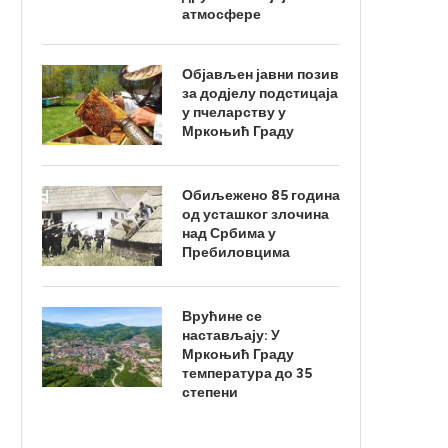
атмосфере
Објављен јавни позив
за додјелу подстицаја
у пчеларству у
Мркоњић Граду
Обиљежено 85 година
од усташког злочина
над Србима у
Пребиловцима
Врућине се
настављају: У
Мркоњић Граду
температура до 35
степени