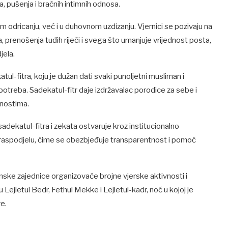
, pušenja i bračnih intimnih odnosa.
odricanju, već i u duhovnom uzdizanju. Vjernici se pozivaju na
a, prenošenja tuđih riječi i svega što umanjuje vrijednost posta,
jela.
l-fitra, koju je dužan dati svaki punoljetni musliman i
otreba. Sadekatul-fitr daje izdržavalac porodice za sebe i
ćnostima.
adekatul-fitra i zekata ostvaruje kroz institucionalno
u raspodjelu, čime se obezbjeđuje transparentnost i pomoć
mske zajednice organizovaće brojne vjerske aktivnosti i
letul Bedr, Fethul Mekke i Lejletul-kadr, noć u kojoj je
e.