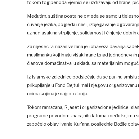
tokom tog perioda vjernici se uzdržavaju od hrane, pića
Međutim, suština posta ne ogleda se samo u tjelesnom 
čuvanje jezika, pogleda i misli, izbjegavanje ogovaranj
uz naglasak na strpljenje, solidarnost i činjenje dobrih d
Za mjesec ramazan vezana je i obaveza davanja sadekatu
muslimanka koji imaju višak hrane iznad jednodnevnih p
članove domaćinstva, u skladu sa materijalnim mogu
Iz Islamske zajednice podsjećaju da se punina smisla s
prikupljanje u Fond Bejtul-mal i njegovu organizovan
onima kojima je najpotrebnija.
Tokom ramazana, Rijaset i organizacione jedinice Isla
programe povodom značajnih datuma, među kojima su Lej
započelo objavljivanje Kur’ana, posljednje Božije objav