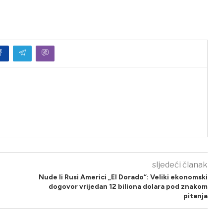
sljedeći članak
Nude li Rusi Americi „El Dorado“: Veliki ekonomski
dogovor vrijedan 12 biliona dolara pod znakom
pitanja