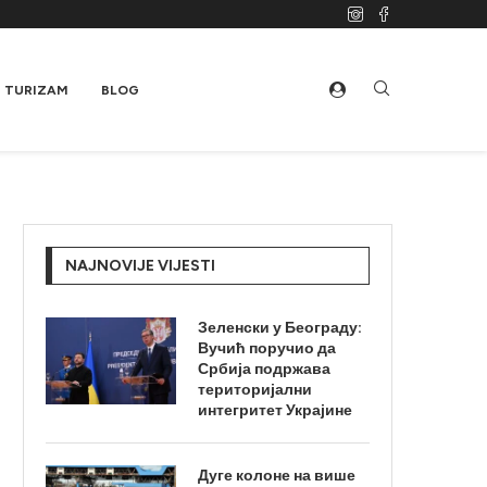
TURIZAM
BLOG
NAJNOVIJE VIJESTI
Зеленски у Београду:
Вучић поручио да
Србија подржава
територијални
интегритет Украјине
Дуге колоне на више