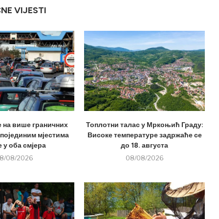
ČNE VIJESTI
е на више граничних
Топлотни талас у Мркоњић Граду:
 појединим мјестима
Високе температуре задржаће се
 у оба смјера
до 18. августа
8/08/2026
08/08/2026