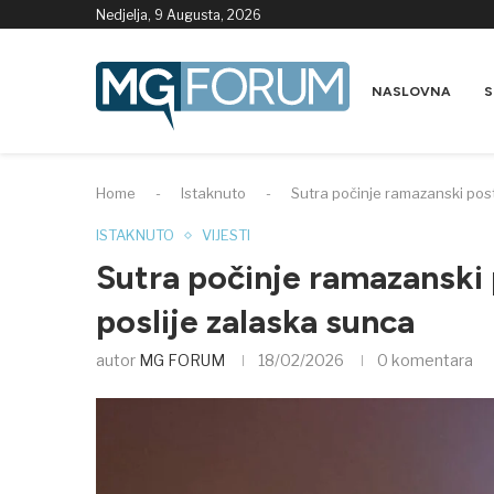
Nedjelja, 9 Augusta, 2026
NASLOVNA
S
Home
-
Istaknuto
-
Sutra počinje ramazanski post
ISTAKNUTO
VIJESTI
Sutra počinje ramazanski 
poslije zalaska sunca
autor
MG FORUM
18/02/2026
0 komentara