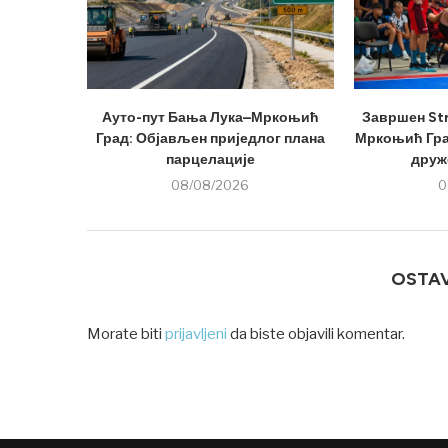
Ауто-пут Бања Лука–Мркоњић
Завршен Str
Град: Објављен приједлог плана
Мркоњић Град
парцелације
друже
08/08/2026
0
OSTA
Morate biti
prijavljeni
da biste objavili komentar.