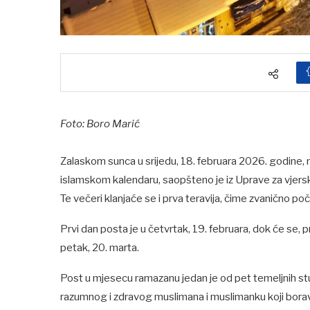
Foto: Boro Marić
Zalaskom sunca u srijedu, 18. februara 2026. godine, 
islamskom kalendaru, saopšteno je iz Uprave za vjers
Te večeri klanjaće se i prva teravija, čime zvanično po
Prvi dan posta je u četvrtak, 19. februara, dok će se,
petak, 20. marta.
Post u mjesecu ramazanu jedan je od pet temeljnih st
razumnog i zdravog muslimana i muslimanku koji borav