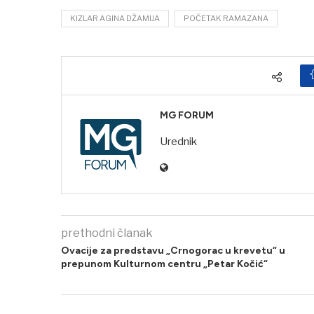
KIZLAR AGINA DŽAMIJA
POČETAK RAMAZANA
MG FORUM
Urednik
prethodni članak
Ovacije za predstavu „Crnogorac u krevetu“ u
prepunom Kulturnom centru „Petar Kočić“