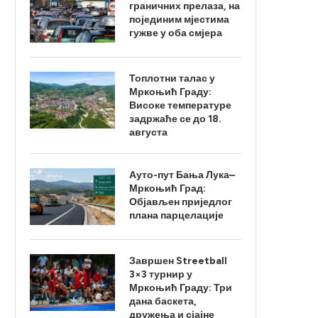
граничних прелаза, на
појединим мјестима
гужве у оба смјера
Топлотни талас у
Мркоњић Граду:
Високе температуре
задржаће се до 18.
августа
Ауто-пут Бања Лука–
Мркоњић Град:
Објављен приједлог
плана парцелације
Завршен Streetball
3×3 турнир у
Мркоњић Граду: Три
дана баскета,
дружења и сјајне