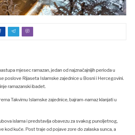
nastupa mjesec ramazan, jedan od najznačajnijih perioda u
ke poslove Rijaseta Islamske zajednice u Bosni i Hercegovini.
činje ramazanski ibadet.
 prema Takvimu Islamske zajednice, bajram-namaz klanjati u
ubova islama i predstavlja obavezu za svakog punoljetnog,
e kod kuće. Post traje od pojave zore do zalaska sunca, a