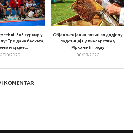
eetball 3×3 турнир у
Објављен јавни позив за додјелу
у: Три дана баскета,
подстицаја у пчеларству у
ња и сјајне...
Мркоњић Граду
6/08/2026
06/08/2026
VI KOMENTAR