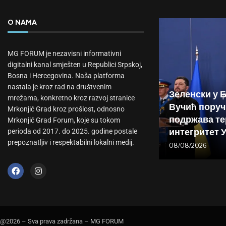
O NAMA
MG FORUM je nezavisni informativni
digitalni kanal smješten u Republici Srpskoj,
Bosna i Hercegovina. Naša platforma
nastala je kroz rad na društvenim
Зеленски у 
mrežama, konkretno kroz razvoj stranice
Вучић поруч
Mrkonjić Grad kroz prošlost, odnosno
подржава те
Mrkonjić Grad Forum, koje su tokom
интегритет 
perioda od 2017. do 2025. godine postale
prepoznatljiv i respektabilni lokalni medij.
08/08/2026
@2026 – Sva prava zadržana – MG FORUM