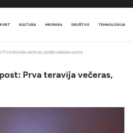
PORT
KULTURA
HRONIKA
DRUŠTVO
TEHNOLOGIJA
: Prva teravija večeras, poslije zalaska sunca
post: Prva teravija večeras,