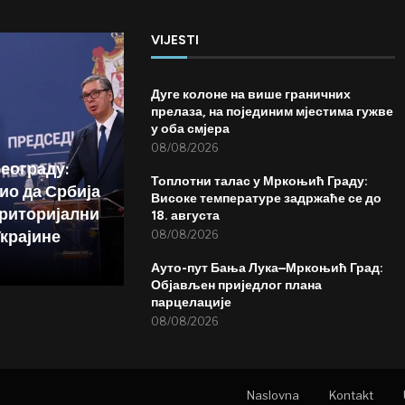
VIJESTI
Дуге колоне на више граничних
прелаза, на појединим мјестима гужве
у оба смјера
08/08/2026
Београду:
Топлотни талас у Мркоњић Граду:
ио да Србија
Високе температуре задржаће се до
риторијални
18. августа
Украјине
08/08/2026
Ауто-пут Бања Лука–Мркоњић Град:
Објављен приједлог плана
парцелације
08/08/2026
Naslovna
Kontakt