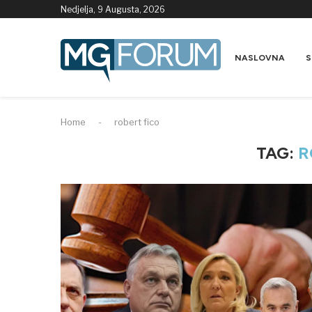
Nedjelja, 9 Augusta, 2026
NASLOVNA
S
Home
-
robert fico
TAG:
R