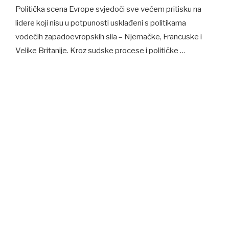
Politička scena Evrope svjedoči sve većem pritisku na
lidere koji nisu u potpunosti usklađeni s politikama
vodećih zapadoevropskih sila – Njemačke, Francuske i
Velike Britanije. Kroz sudske procese i političke …