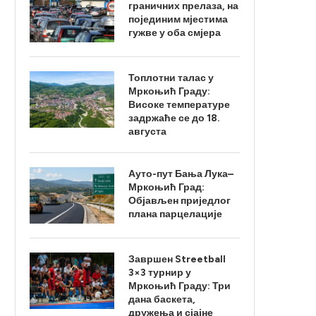
граничних прелаза, на
појединим мјестима
гужве у оба смјера
Топлотни талас у
Мркоњић Граду:
Високе температуре
задржаће се до 18.
августа
Ауто-пут Бања Лука–
Мркоњић Град:
Објављен приједлог
плана парцелације
Завршен Streetball
3×3 турнир у
Мркоњић Граду: Три
дана баскета,
дружења и сјајне