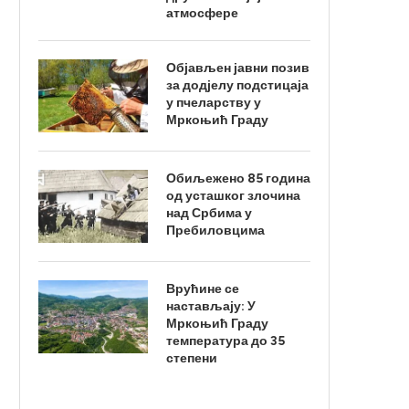
атмосфере
Објављен јавни позив
за додјелу подстицаја
у пчеларству у
Мркоњић Граду
Обиљежено 85 година
од усташког злочина
над Србима у
Пребиловцима
Врућине се
настављају: У
Мркоњић Граду
температура до 35
степени