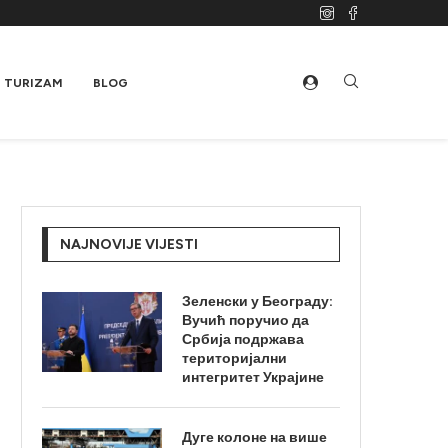
TURIZAM
BLOG
NAJNOVIJE VIJESTI
Зеленски у Београду:
Вучић поручио да
Србија подржава
територијални
интегритет Украјине
Дуге колоне на више