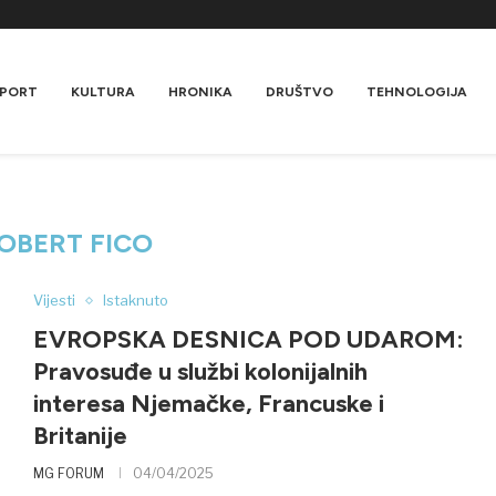
PORT
KULTURA
HRONIKA
DRUŠTVO
TEHNOLOGIJA
OBERT FICO
Vijesti
Istaknuto
EVROPSKA DESNICA POD UDAROM:
Pravosuđe u službi kolonijalnih
interesa Njemačke, Francuske i
Britanije
MG FORUM
04/04/2025