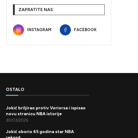
ZAPRATITE NAS
INSTAGRAM
FACEBOOK
OSTALO
Jokić briljirao protiv Voriorsa i ispisao
novu stranicu NBA istorije
30/03/2026
Jokić oborio 65 godina star NBA
rekord