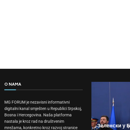
O NAMA
MG FORUM je nezavisni informativni
digitalni kanal smješten u Republici Srpskoj,
Bosna i Hercegovina. Naša platforma
nastala je kroz rad na društvenim
Зеленски у 
mrežama, konkretno kroz razvoj stranice