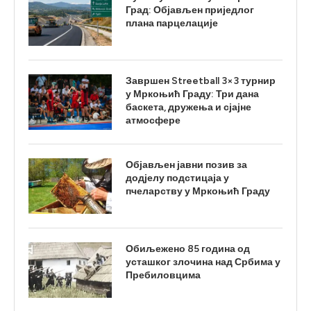
Град: Објављен приједлог
плана парцелације
Завршен Streetball 3×3 турнир
у Мркоњић Граду: Три дана
баскета, дружења и сјајне
атмосфере
Објављен јавни позив за
додјелу подстицаја у
пчеларству у Мркоњић Граду
Обиљежено 85 година од
усташког злочина над Србима у
Пребиловцима