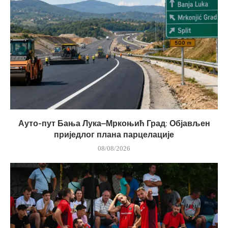
Ауто-пут Бања Лука–Мркоњић Град: Објављен
приједлог плана парцелације
08/08/2026