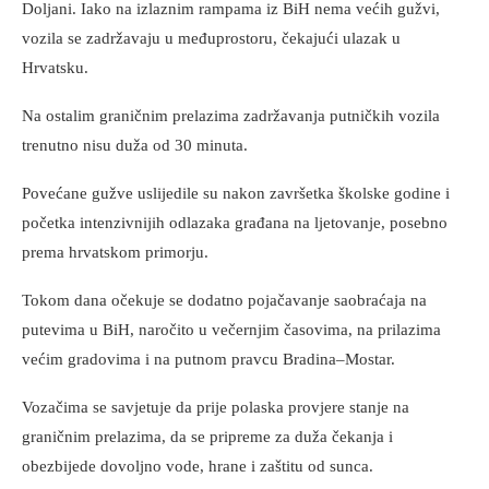
Doljani. Iako na izlaznim rampama iz BiH nema većih gužvi,
vozila se zadržavaju u međuprostoru, čekajući ulazak u
Hrvatsku.
Na ostalim graničnim prelazima zadržavanja putničkih vozila
trenutno nisu duža od 30 minuta.
Povećane gužve uslijedile su nakon završetka školske godine i
početka intenzivnijih odlazaka građana na ljetovanje, posebno
prema hrvatskom primorju.
Tokom dana očekuje se dodatno pojačavanje saobraćaja na
putevima u BiH, naročito u večernjim časovima, na prilazima
većim gradovima i na putnom pravcu Bradina–Mostar.
Vozačima se savjetuje da prije polaska provjere stanje na
graničnim prelazima, da se pripreme za duža čekanja i
obezbijede dovoljno vode, hrane i zaštitu od sunca.