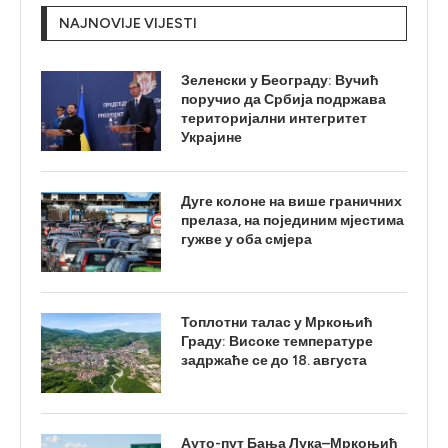
NAJNOVIJE VIJESTI
Зеленски у Београду: Вучић
поручио да Србија подржава
територијални интегритет
Украјине
Дуге колоне на више граничних
прелаза, на појединим мјестима
гужве у оба смјера
Топлотни талас у Мркоњић
Граду: Високе температуре
задржаће се до 18. августа
Ауто-пут Бања Лука–Мркоњић