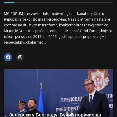
MG FORUM je nezavisni informativni digitalni kanal smješten u
Republici Srpskoj, Bosna i Hercegovina. Naša platforma nastala je
kroz rad na društvenim mrežama, konkretno kroz razvoj stranice
Mrkonjić Grad kroz prošlost, odnosno Mrkonjić Grad Forum, koje su
tokom perioda od 2017. do 2025. godine postale prepoznatljiv i
respektabilni lokalni medij.
Зеленски у Београду: Вучић поручио да