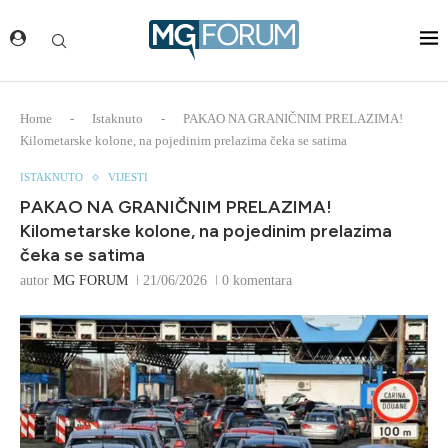
Home
-
Istaknuto
-
PAKAO NA GRANIČNIM PRELAZIMA!
Kilometarske kolone, na pojedinim prelazima čeka se satima
ISTAKNUTO
VIJESTI
PAKAO NA GRANIČNIM PRELAZIMA!
Kilometarske kolone, na pojedinim prelazima
čeka se satima
autor
MG FORUM
21/06/2026
0 komentara