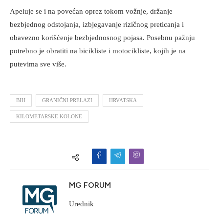
Apeluje se i na povećan oprez tokom vožnje, držanje
bezbjednog odstojanja, izbjegavanje rizičnog preticanja i
obavezno korišćenje bezbjednosnog pojasa. Posebnu pažnju
potrebno je obratiti na bicikliste i motocikliste, kojih je na
putevima sve više.
BIH
GRANIČNI PRELAZI
HRVATSKA
KILOMETARSKE KOLONE
MG FORUM
Urednik