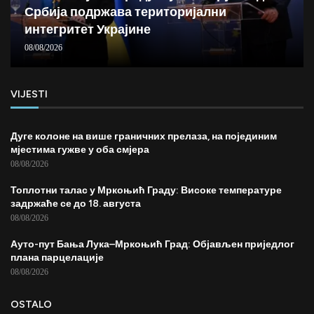
Србија подржава територијални
интегритет Украјине
08/08/2026
VIJESTI
Дуге колоне на више граничних прелаза, на појединим
мјестима гужве у оба смјера
08/08/2026
Топлотни талас у Мркоњић Граду: Високе температуре
задржаће се до 18. августа
08/08/2026
Ауто-пут Бања Лука–Мркоњић Град: Објављен приједлог
плана парцелације
08/08/2026
OSTALO