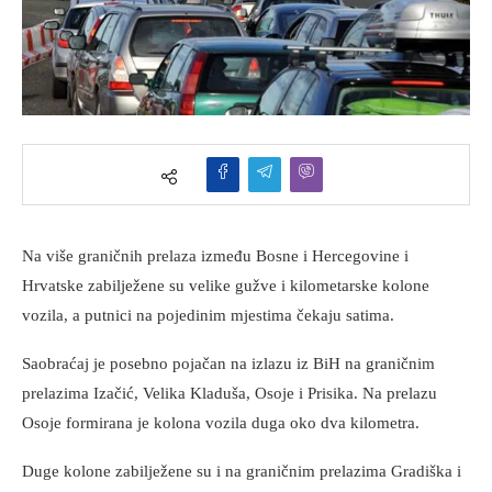
Na više graničnih prelaza između Bosne i Hercegovine i
Hrvatske zabilježene su velike gužve i kilometarske kolone
vozila, a putnici na pojedinim mjestima čekaju satima.
Saobraćaj je posebno pojačan na izlazu iz BiH na graničnim
prelazima Izačić, Velika Kladuša, Osoje i Prisika. Na prelazu
Osoje formirana je kolona vozila duga oko dva kilometra.
Duge kolone zabilježene su i na graničnim prelazima Gradiška i