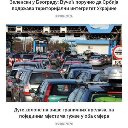
Зеленски у Београду: Вучић поручио да Србија
подржава територијални интегритет Украјине
08/08/2026
Дуге колоне на више граничних прелаза, на
појединим мјестима гужве у оба смјера
08/08/2026