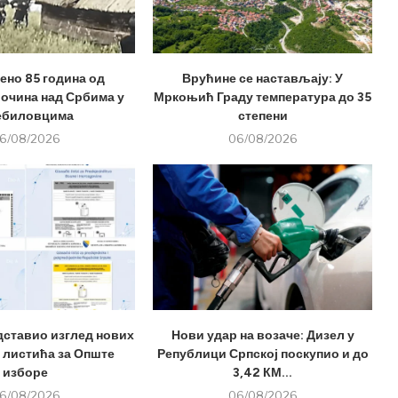
но 85 година од
Врућине се настављају: У
лочина над Србима у
Мркоњић Граду температура до 35
ебиловцима
степени
6/08/2026
06/08/2026
дставио изглед нових
Нови удар на возаче: Дизел у
 листића за Опште
Републици Српској поскупио и до
изборе
3,42 КМ...
6/08/2026
06/08/2026