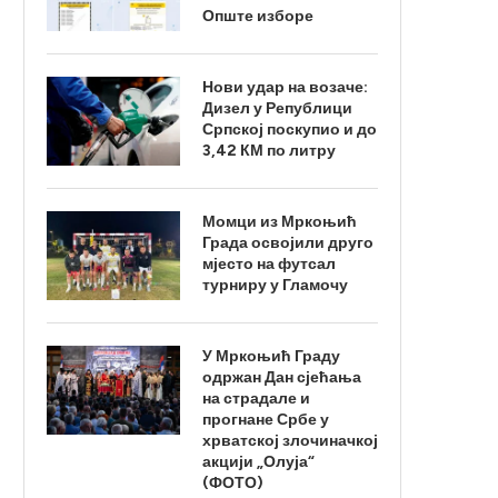
Опште изборе
Нови удар на возаче:
Дизел у Републици
Српској поскупио и до
3,42 КМ по литру
Момци из Мркоњић
Града освојили друго
мјесто на футсал
турниру у Гламочу
У Мркоњић Граду
одржан Дан сјећања
на страдале и
прогнане Србе у
хрватској злочиначкој
акцији „Олуја“
(ФОТО)