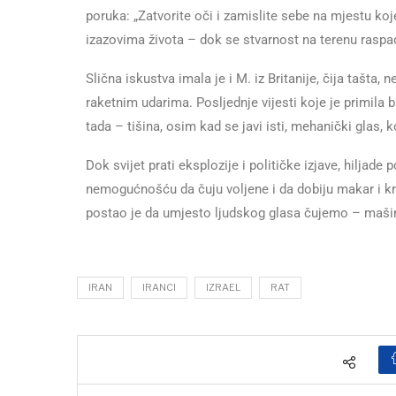
poruka: „Zatvorite oči i zamislite sebe na mjestu ko
izazovima života – dok se stvarnost na terenu raspa
Slična iskustva imala je i M. iz Britanije, čija tašta
raketnim udarima. Posljednje vijesti koje je primila
tada – tišina, osim kad se javi isti, mehanički glas, 
Dok svijet prati eksplozije i političke izjave, hilja
nemogućnošću da čuju voljene i da dobiju makar i kra
postao je da umjesto ljudskog glasa čujemo – maši
IRAN
IRANCI
IZRAEL
RAT