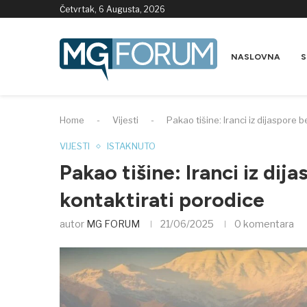
Četvrtak, 6 Augusta, 2026
NASLOVNA
S
Home
-
Vijesti
-
Pakao tišine: Iranci iz dijaspore
VIJESTI
ISTAKNUTO
Pakao tišine: Iranci iz di
kontaktirati porodice
autor
MG FORUM
21/06/2025
0 komentara