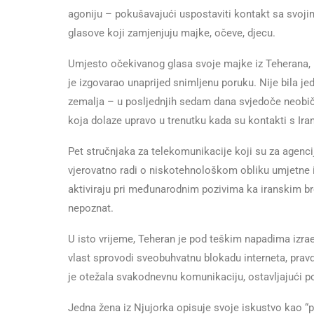
agoniju – pokušavajući uspostaviti kontakt sa svojim
glasove koji zamjenjuju majke, očeve, djecu.
Umjesto očekivanog glasa svoje majke iz Teherana, E
je izgovarao unaprijed snimljenu poruku. Nije bila jedi
zemalja – u posljednjih sedam dana svjedoče neobič
koja dolaze upravo u trenutku kada su kontakti s Ira
Pet stručnjaka za telekomunikacije koji su za agenci
vjerovatno radi o niskotehnološkom obliku umjetne i
aktiviraju pri međunarodnim pozivima ka iranskim bro
nepoznat.
U isto vrijeme, Teheran je pod teškim napadima izrael
vlast sprovodi sveobuhvatnu blokadu interneta, prav
je otežala svakodnevnu komunikaciju, ostavljajući po
Jedna žena iz Njujorka opisuje svoje iskustvo kao “