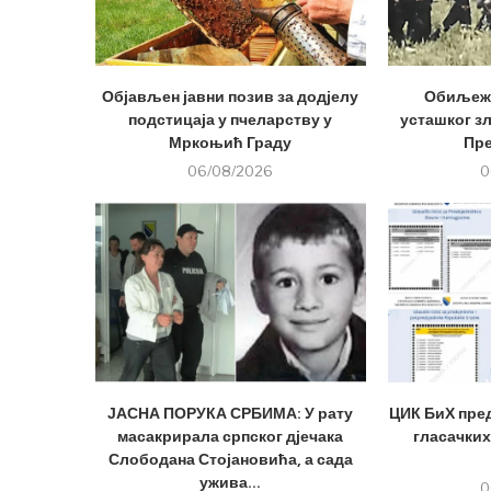
Објављен јавни позив за додјелу
Обиљеже
подстицаја у пчеларству у
усташког з
Мркоњић Граду
Пр
06/08/2026
0
ЈАСНА ПОРУКА СРБИМА: У рату
ЦИК БиХ пре
масакрирала српског дјечака
гласачких
Слободана Стојановића, а сада
ужива...
0