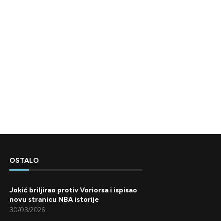
OSTALO
Jokić briljirao protiv Voriorsa i ispisao
novu stranicu NBA istorije
30/03/2026