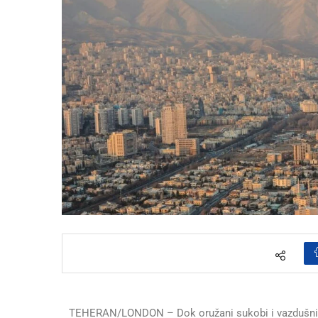
TEHERAN/LONDON – Dok oružani sukobi i vazdušni udar