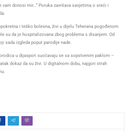
je vam donosi mir…“ Poruka završava savjetima o sreći i
da.
, nepokretna i teško bolesna, živi u dijelu Teherana pogođenom
 bile su da je hospitalizovana zbog problema s disanjem. Od
koji sada izgleda poput parodije nade.
de porodica u dijaspori suočavaju se sa sopstvenim paklom –
tak dokaz da su živi. U digitalnom dobu, najgori strah
nu.