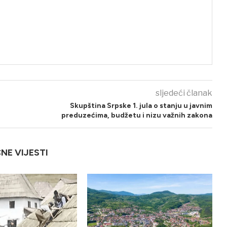
sljedeći članak
Skupština Srpske 1. jula o stanju u javnim
preduzećima, budžetu i nizu važnih zakona
ČNE VIJESTI