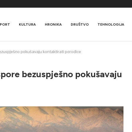
PORT
KULTURA
HRONIKA
DRUŠTVO
TEHNOLOGIJA
 bezuspješno pokušavaju kontaktirati porodice
jaspore bezuspješno pokušavaju