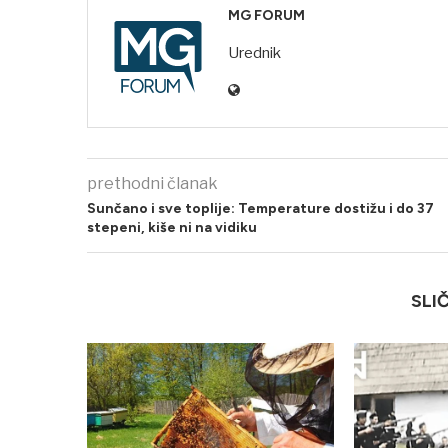
MG FORUM
Urednik
prethodni članak
Sunčano i sve toplije: Temperature dostižu i do 37
stepeni, kiše ni na vidiku
SLI