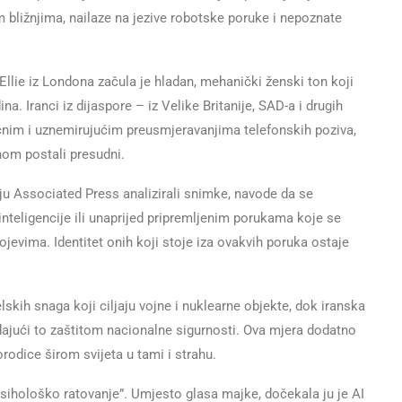
 bližnjima, nailaze na jezive robotske poruke i nepoznate
llie iz Londona začula je hladan, mehanički ženski ton koji
na. Iranci iz dijaspore – iz Velike Britanije, SAD-a i drugih
nim i uznemirujućim preusmjeravanjima telefonskih poziva,
nom postali presudni.
ju Associated Press analizirali snimke, navode da se
nteligencije ili unaprijed pripremljenim porukama koje se
jevima. Identitet onih koji stoje iza ovakvih poruka ostaje
skih snaga koji ciljaju vojne i nuklearne objekte, dok iranska
dajući to zaštitom nacionalne sigurnosti. Ova mjera dodatno
rodice širom svijeta u tami i strahu.
psihološko ratovanje”. Umjesto glasa majke, dočekala ju je AI