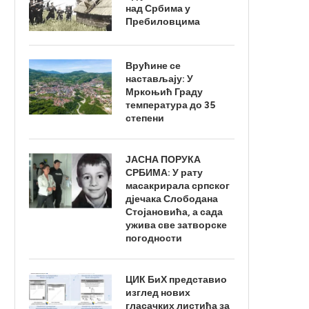
над Србима у
Пребиловцима
Врућине се
настављају: У
Мркоњић Граду
температура до 35
степени
ЈАСНА ПОРУКА
СРБИМА: У рату
масакрирала српског
дјечака Слободана
Стојановића, а сада
ужива све затворске
погодности
ЦИК БиХ представио
изглед нових
гласачких листића за