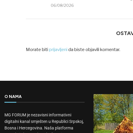
06/08/2026
OSTA
Morate biti
prijavljeni
da biste objavili komentar.
O NAMA
MG FORUM je nezavisni informativni
digitalni kanal smješten u Republici Srpskoj,
Bosna i Hercegovina. Naša platforma