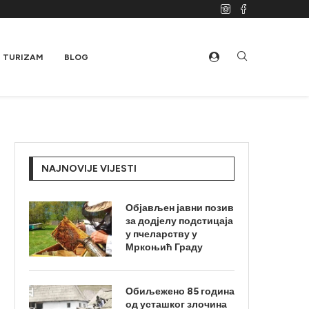
TURIZAM
BLOG
NAJNOVIJE VIJESTI
Објављен јавни позив
за додјелу подстицаја
у пчеларству у
Мркоњић Граду
Обиљежено 85 година
од усташког злочина