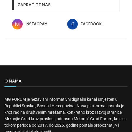
ZAPRATITE NAS
INSTAGRAM
FACEBOOK
O NAMA
MG FORUM je nezavisni informativni digitalni kanal smješten u
Republici Srpskoj, Bosna i Hercegovina. Naša platforma nastala je
kroz rad na društvenim mrežama, konkretno kroz razvoj stranice
Mrkonjić Grad kroz prošlost, odnosno Mrkonjić Grad Forum, koje su
tokom perioda od 2017. do 2025. godine postale prepoznatljiv i
respektabilni lokalni medij.