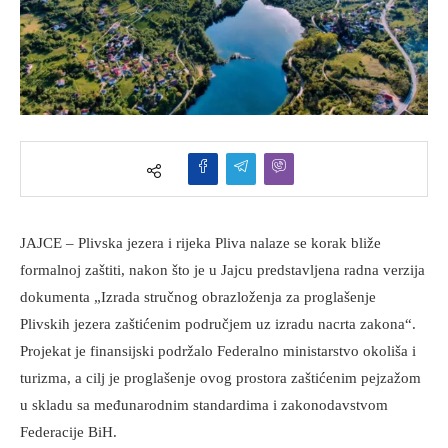
JAJCE – Plivska jezera i rijeka Pliva nalaze se korak bliže
formalnoj zaštiti, nakon što je u Jajcu predstavljena radna verzija
dokumenta „Izrada stručnog obrazloženja za proglašenje
Plivskih jezera zaštićenim područjem uz izradu nacrta zakona“.
Projekat je finansijski podržalo Federalno ministarstvo okoliša i
turizma, a cilj je proglašenje ovog prostora zaštićenim pejzažom
u skladu sa međunarodnim standardima i zakonodavstvom
Federacije BiH.