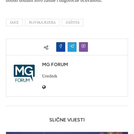
dobilo dodatni nivo zaštite i dugoročne očuvanosti.
JAJCE
PLIVSKA JEZERA
ZAŠTITA
MG FORUM
Urednik
SLIČNE VIJESTI