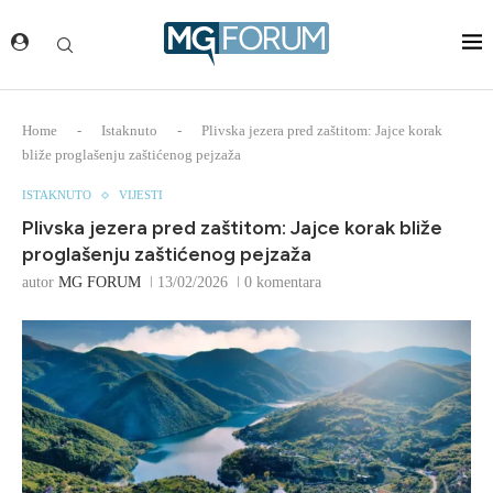
Home
-
Istaknuto
-
Plivska jezera pred zaštitom: Jajce korak
bliže proglašenju zaštićenog pejzaža
ISTAKNUTO
VIJESTI
Plivska jezera pred zaštitom: Jajce korak bliže
proglašenju zaštićenog pejzaža
autor
MG FORUM
13/02/2026
0 komentara