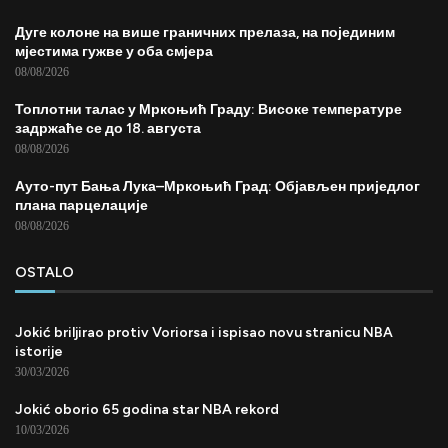
Дуге колоне на више граничних прелаза, на појединим
мјестима гужве у оба смјера
08/08/2026
Топлотни талас у Мркоњић Граду: Високе температуре
задржаће се до 18. августа
08/08/2026
Ауто-пут Бања Лука–Мркоњић Град: Објављен приједлог
плана парцелације
08/08/2026
OSTALO
Jokić briljirao protiv Voriorsa i ispisao novu stranicu NBA
istorije
30/03/2026
Jokić oborio 65 godina star NBA rekord
10/03/2026