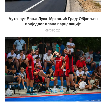
Ауто-пут Бања Лука–Мркоњић Град: Објављен
приједлог плана парцелације
08/08/2026