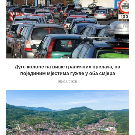
Дуге колоне на више граничних прелаза, на
појединим мјестима гужве у оба смјера
08/08/2026