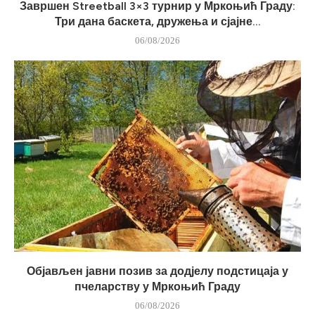
Завршен Streetball 3×3 турнир у Мркоњић Граду:
Три дана баскета, дружења и сјајне...
06/08/2026
Објављен јавни позив за додјелу подстицаја у
пчеларству у Мркоњић Граду
06/08/2026