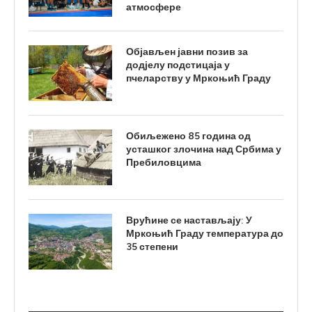
атмосфере
Објављен јавни позив за
додјелу подстицаја у
пчеларству у Мркоњић Граду
Обиљежено 85 година од
усташког злочина над Србима у
Пребиловцима
Врућине се настављају: У
Мркоњић Граду температура до
35 степени