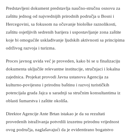
Predstavljeni dokument predstavlja naučno-stručnu osnovu za
zaštitu jednog od najvrednijih prirodnih područja u Bosni i
Hercegovini, sa fokusom na očuvanje biološke raznolikosti,
zaštitu osjetljivih sedrenih barijera i uspostavljanje zona zaštite
koje bi omogućile usklađivanje ljudskih aktivnosti sa principima
održivog razvoja i turizma.
Proces javnog uvida već je proveden, kako bi se u finalizaciju
dokumenta uključile relevantne institucije, stručnjaci i lokalna
zajednica. Projekat provodi Javna ustanova Agencija za
kulturno-povijesnu i prirodnu baštinu i razvoj turističkih
potencijala grada Jajca u saradnji sa stručnim konsultantima iz
oblasti šumarstva i zaštite okoliša.
Direktor Agencije Ante Brtan istakao je da su rezultati
provedenih istraživanja potvrdili izuzetnu prirodnu vrijednost
ovog područja, naglašavajući da je evidentirano bogatstvo