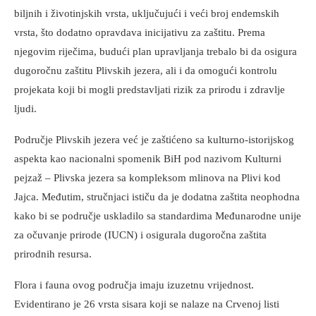
biljnih i životinjskih vrsta, uključujući i veći broj endemskih
vrsta, što dodatno opravdava inicijativu za zaštitu. Prema
njegovim riječima, budući plan upravljanja trebalo bi da osigura
dugoročnu zaštitu Plivskih jezera, ali i da omogući kontrolu
projekata koji bi mogli predstavljati rizik za prirodu i zdravlje
ljudi.
Područje Plivskih jezera već je zaštićeno sa kulturno-istorijskog
aspekta kao nacionalni spomenik BiH pod nazivom Kulturni
pejzaž – Plivska jezera sa kompleksom mlinova na Plivi kod
Jajca. Međutim, stručnjaci ističu da je dodatna zaštita neophodna
kako bi se područje uskladilo sa standardima Međunarodne unije
za očuvanje prirode (IUCN) i osigurala dugoročna zaštita
prirodnih resursa.
Flora i fauna ovog područja imaju izuzetnu vrijednost.
Evidentirano je 26 vrsta sisara koji se nalaze na Crvenoj listi