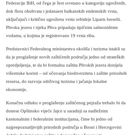
Federacije BiH, od čega je šest svrstano u kategoriju ugroženih,
dok flora obuhvata i jedanaest balkanskih endemskih vrsta,
uključujući i kritično ugroženu vrstu orhideje Liparis loeselii.
Plivska jezera i rijeka Pliva pripadaju tipičnim salmonidnim
vodama, u kojima je registrovano 19 vrsta riba.
Predstavnici Federalnog ministarstva okoliša i turizma istakli su
da je proglašenje novih zaštićenih područja jedno od strateških
opredjeljenja, te da bi formalna zaštita Plivskih jezera donijela
višestruke koristi – od očuvanja biodiverziteta i zaštite prirodnih
resursa, do razvoja održivog turizma i jačanja lokalne
ekonomije.
Konačnu odluku o proglašenju zaštićenog pejzaža trebalo bi da
donese Opštinsko vijeće Jajce u saradnji sa nadležnim
kantonalnim i federalnim institucijama, čime bi jedno od
najprepoznatljivijih prirodnih područja u Bosni i Hercegovini