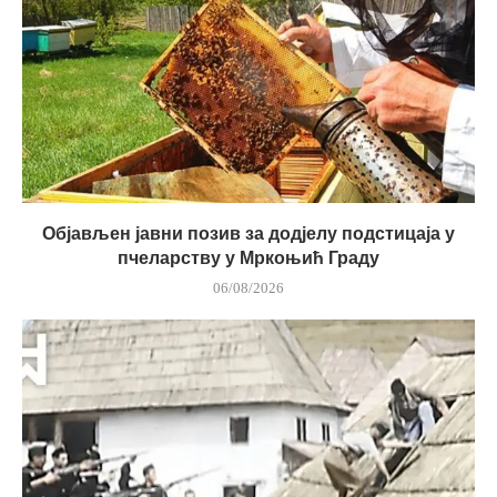
Објављен јавни позив за додјелу подстицаја у
пчеларству у Мркоњић Граду
06/08/2026