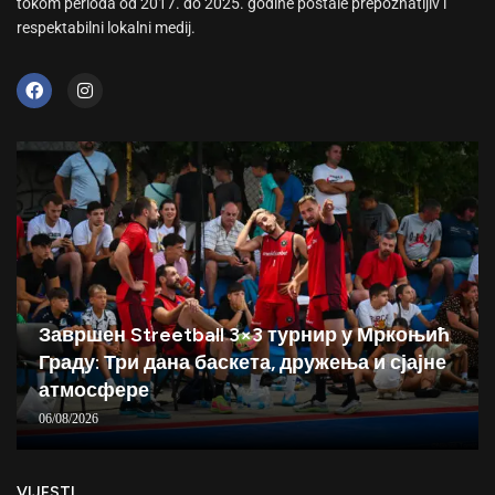
tokom perioda od 2017. do 2025. godine postale prepoznatljiv i
respektabilni lokalni medij.
Завршен Streetball 3×3 турнир у Мркоњић
Граду: Три дана баскета, дружења и сјајне
атмосфере
06/08/2026
VIJESTI