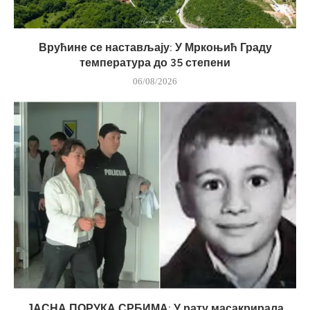
Врућине се настављају: У Мркоњић Граду
температура до 35 степени
06/08/2026
ЈАСНА ПОРУКА СРБИМА: У рату масакрирала