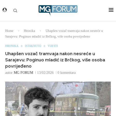
Home
-
Hronika
-
Uhapšen vozač tramvaja nakon nesreće u
Sarajevu: Poginuo mladić iz Brčkog, više osoba povrijeđeno
HRONIKA
ISTAKNUTO
VIJESTI
Uhapšen vozač tramvaja nakon nesreće u
Sarajevu: Poginuo mladić iz Brčkog, više osoba
povrijeđeno
autor
MG FORUM
13/02/2026
0 komentara