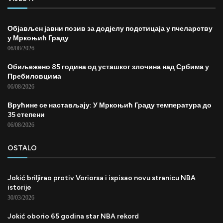
Објављен јавни позив за додјелу подстицаја у пчеларству
у Мркоњић Граду
06/08/2026
Обиљежено 85 година од усташког злочина над Србима у
Пребиловцима
06/08/2026
Врућине се настављају: У Мркоњић Граду температура до
35 степени
06/08/2026
OSTALO
Jokić briljirao protiv Voriorsa i ispisao novu stranicu NBA
istorije
30/03/2026
Jokić oborio 65 godina star NBA rekord