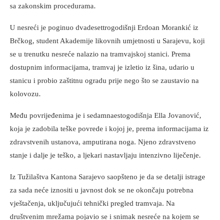
sa zakonskim procedurama.
U nesreći je poginuo dvadesettrogodišnji Erdoan Morankić iz
Brčkog, student Akademije likovnih umjetnosti u Sarajevu, koji
se u trenutku nesreće nalazio na tramvajskoj stanici. Prema
dostupnim informacijama, tramvaj je izletio iz šina, udario u
stanicu i probio zaštitnu ogradu prije nego što se zaustavio na
kolovozu.
Među povrijeđenima je i sedamnaestogodišnja Ella Jovanović,
koja je zadobila teške povrede i kojoj je, prema informacijama iz
zdravstvenih ustanova, amputirana noga. Njeno zdravstveno
stanje i dalje je teško, a ljekari nastavljaju intenzivno liječenje.
Iz Tužilaštva Kantona Sarajevo saopšteno je da se detalji istrage
za sada neće iznositi u javnost dok se ne okončaju potrebna
vještačenja, uključujući tehnički pregled tramvaja. Na
društvenim mrežama pojavio se i snimak nesreće na kojem se