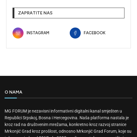
ZAPRATITE NAS
INSTAGRAM
FACEBOOK
O NAMA
MG FORUM je nezavisni informativni digitalni kanal smješten u
Republici Srpskoj, Bosna i Hercegovina. Naša platforma nastala je
kroz rad na društvenim mrežama, konkretno kroz razvoj stranice
Mrkonjić Grad kroz prošlost, odnosno Mrkonjić Grad Forum, koje su