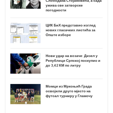
Слободана Стојановића, а сада
ужива све затворске
погодности
ЦИК БиХ представио изглед
нових гласачких листића за
Опште изборе
Нови удар на возаче: Дизел у
Републици Српској поскупио и
до 3,42 КМ по литру
Момци из Мркоњић Града
освојили друго мјесто на
футсал турниру у Гламочу