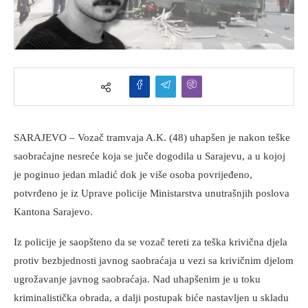
SARAJEVO – Vozač tramvaja A.K. (48) uhapšen je nakon teške
saobraćajne nesreće koja se juče dogodila u Sarajevu, a u kojoj
je poginuo jedan mladić dok je više osoba povrijeđeno,
potvrđeno je iz Uprave policije Ministarstva unutrašnjih poslova
Kantona Sarajevo.
Iz policije je saopšteno da se vozač tereti za teška krivična djela
protiv bezbjednosti javnog saobraćaja u vezi sa krivičnim djelom
ugrožavanje javnog saobraćaja. Nad uhapšenim je u toku
kriminalistička obrada, a dalji postupak biće nastavljen u skladu