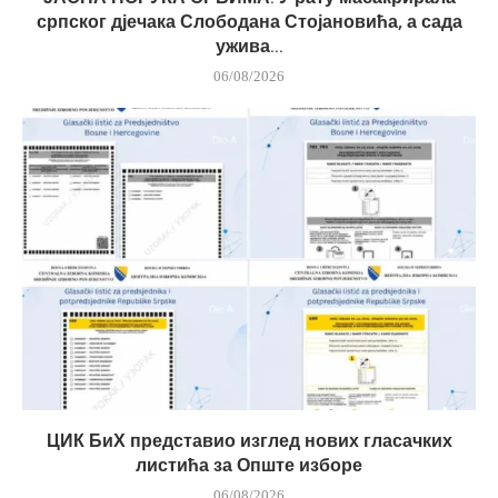
српског дјечака Слободана Стојановића, а сада
ужива...
06/08/2026
ЦИК БиХ представио изглед нових гласачких
листића за Опште изборе
06/08/2026