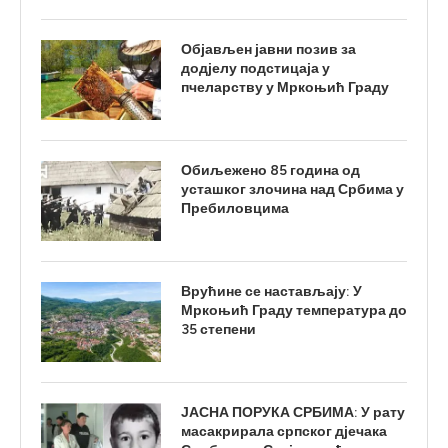
Објављен јавни позив за
додјелу подстицаја у
пчеларству у Мркоњић Граду
Обиљежено 85 година од
усташког злочина над Србима у
Пребиловцима
Врућине се настављају: У
Мркоњић Граду температура до
35 степени
ЈАСНА ПОРУКА СРБИМА: У рату
масакрирала српског дјечака