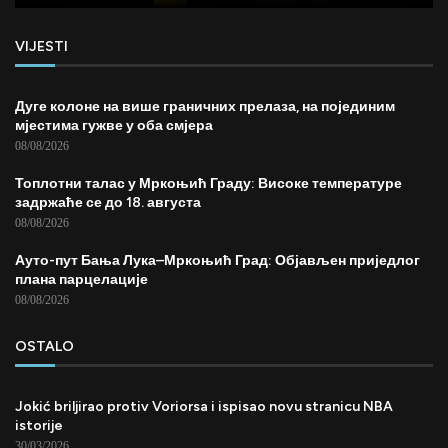
VIJESTI
Дуге колоне на више граничних прелаза, на појединим
мјестима гужве у оба смјера
08/08/2026
Топлотни талас у Мркоњић Граду: Високе температуре
задржаће се до 18. августа
08/08/2026
Ауто-пут Бања Лука–Мркоњић Град: Објављен приједлог
плана парцелације
08/08/2026
OSTALO
Jokić briljirao protiv Voriorsa i ispisao novu stranicu NBA
istorije
30/03/2026