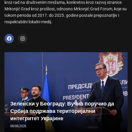
kroz rad na društvenim mrežama, konkretno kroz razvoj stranice
Mrkonjić Grad kroz prošlost, odnosno Mrkonjić Grad Forum, koje su
tokom perioda od 2017. do 2025. godine postale prepoznatljiv i
respektabilni lokalni medij.
Зеленски у Београду: Вучић поручио да
Србија подржава територијални
интегритет Украјине
08/08/2026