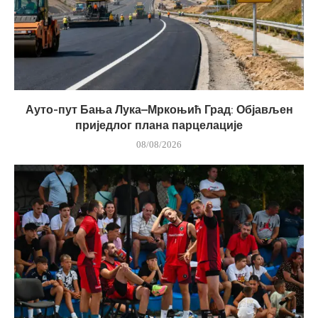
Ауто-пут Бања Лука–Мркоњић Град: Објављен
приједлог плана парцелације
08/08/2026