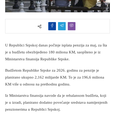
U Republici Srpskoj danas počinje isplata penzija za maj, za šta
je u budžetu obezbijeđeno 180 miliona KM, saopšteno je iz
Ministarstva finansija Republike Srpske.
Budžetom Republike Srpske za 2026. godinu za penzije je
planirano ukupno 2,162 milijarde KM. To je za 196,6 miliona
KM više u odnosu na prethodnu godinu.
Iz Ministarstva finansija navode da je rebalansom budžeta, koji
je u izradi, planirano dodatno povećanje sredstava namijenjenih
penzionerima u Republici Srpskoj.