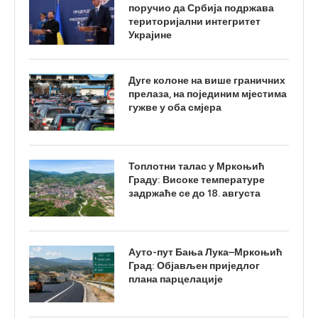
поручио да Србија подржава
територијални интегритет
Украјине
Дуге колоне на више граничних
прелаза, на појединим мјестима
гужве у оба смјера
Топлотни талас у Мркоњић
Граду: Високе температуре
задржаће се до 18. августа
Ауто-пут Бања Лука–Мркоњић
Град: Објављен приједлог
плана парцелације