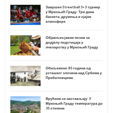
Завршен Streetball 3×3 турнир
у Мркоњић Граду: Три дана
баскета, дружења и сјајне
атмосфере
Објављен јавни позив за
додјелу подстицаја у
пчеларству у Мркоњић Граду
Обиљежено 85 година од
усташког злочина над Србима у
Пребиловцима
Врућине се настављају: У
Мркоњић Граду температура до
35 степени