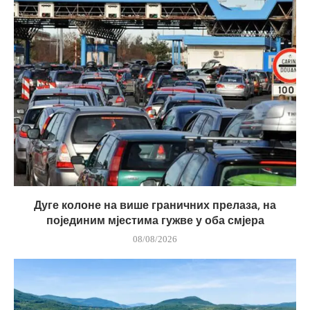
Дуге колоне на више граничних прелаза, на
појединим мјестима гужве у оба смјера
08/08/2026