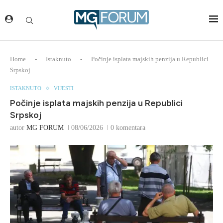
Home
-
Istaknuto
-
Počinje isplata majskih penzija u Republici
Srpskoj
ISTAKNUTO
VIJESTI
Počinje isplata majskih penzija u Republici
Srpskoj
autor
MG FORUM
08/06/2026
0 komentara