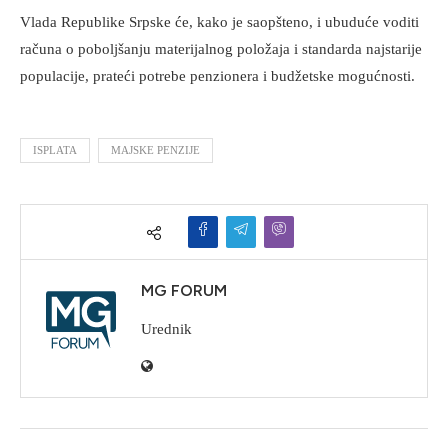
Vlada Republike Srpske će, kako je saopšteno, i ubuduće voditi
računa o poboljšanju materijalnog položaja i standarda najstarije
populacije, prateći potrebe penzionera i budžetske mogućnosti.
ISPLATA
MAJSKE PENZIJE
MG FORUM
Urednik