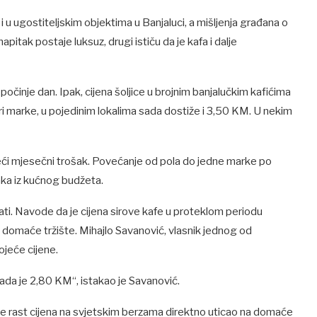
 ugostiteljskim objektima u Banjaluci, a mišljenja građana o
apitak postaje luksuz, drugi ističu da je kafa i dalje
počinje dan. Ipak, cijena šoljice u brojnim banjalučkim kafićima
 tri marke, u pojedinim lokalima sada dostiže i 3,50 KM. U nekim
 veći mjesečni trošak. Povećanje od pola do jedne marke po
aka iz kućnog budžeta.
cati. Navode da je cijena sirove kafe u proteklom periodu
a domaće tržište. Mihajlo Savanović, vlasnik jednog od
ojeće cijene.
sada je 2,80 KM“, istakao je Savanović.
je rast cijena na svjetskim berzama direktno uticao na domaće