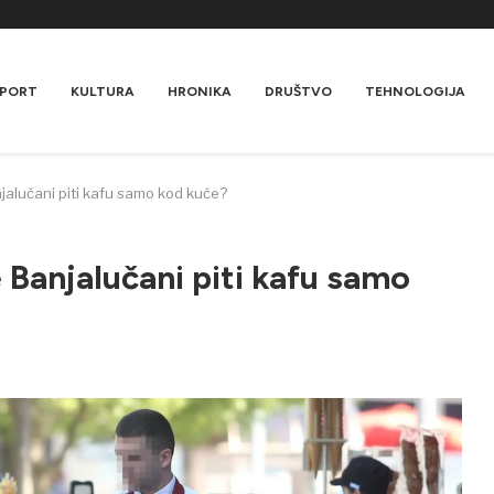
PORT
KULTURA
HRONIKA
DRUŠTVO
TEHNOLOGIJA
alučani piti kafu samo kod kuće?
Banjalučani piti kafu samo