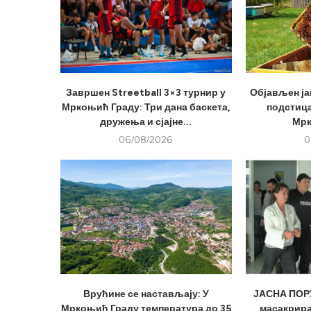
Завршен Streetball 3×3 турнир у
Објављен ја
Мркоњић Граду: Три дана баскета,
подстица
дружења и сјајне...
Мрк
06/08/2026
0
Врућине се настављају: У
ЈАСНА ПОРУ
Мркоњић Граду температура до 35
масакрира