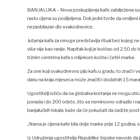
BANJALUKA – Nova poskupljenja kafe zabilježena su i u
rastu cijena su podijeljena. Dok jedni tvrde da omiljeni n
nezaobilazan dio svakodnevice.
Jutarnja kafa za mnoge predstavlja ritual bez kojeg ne 
više nije kao ranije. Napitak koji je koštao od 2,50 do
tržnim centrima kafa s mlijekom košta i četiri marke.
Za one koji svakodnevno piju kafu u gradu, to znači i
danu na kraju mjeseca može značiti i dodatnih 15 mar
Ugostitelji ističu da na globalna kretanja ne mogu uti
porasla i do 200 odsto, što se neminovno odrazilo i n
banjalučkih lokala, kaže da će pokušati da zadrže post
„Nama je cijena kafe bila dvije marke prije 12 godina, 
Iz Udruženja ugostitelja Republike Srpske navode da 