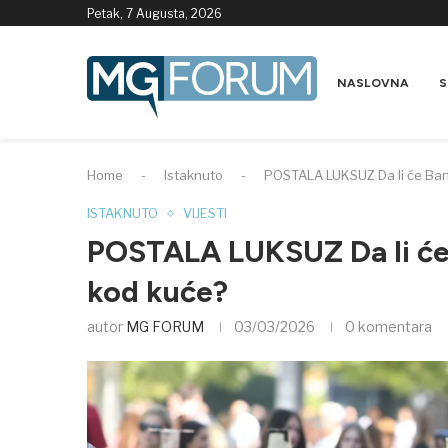
Petak, 7 Augusta, 2026
NASLOVNA
S
Home
-
Istaknuto
-
POSTALA LUKSUZ Da li će Banj
ISTAKNUTO
VIJESTI
POSTALA LUKSUZ Da li će 
kod kuće?
autor
MG FORUM
03/03/2026
0 komentara