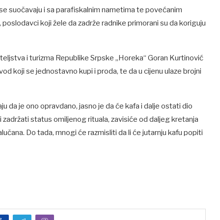
ji se suočavaju i sa parafiskalnim nametima te povećanim
poslodavci koji žele da zadrže radnike primorani su da koriguju
ljstva i turizma Republike Srpske „Horeka“ Goran Kurtinović
vod koji se jednostavno kupi i proda, te da u cijenu ulaze brojni
u da je ono opravdano, jasno je da će kafa i dalje ostati dio
 zadržati status omiljenog rituala, zavisiće od daljeg kretanja
lučana. Do tada, mnogi će razmisliti da li će jutarnju kafu popiti