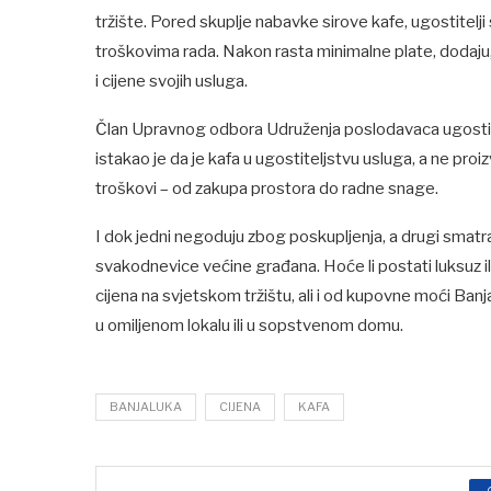
tržište. Pored skuplje nabavke sirove kafe, ugostitel
troškovima rada. Nakon rasta minimalne plate, dodaju, 
i cijene svojih usluga.
Član Upravnog odbora Udruženja poslodavaca ugostite
istakao je da je kafa u ugostiteljstvu usluga, a ne proiz
troškovi – od zakupa prostora do radne snage.
I dok jedni negoduju zbog poskupljenja, a drugi smatraj
svakodnevice većine građana. Hoće li postati luksuz ili
cijena na svjetskom tržištu, ali i od kupovne moći Banja
u omiljenom lokalu ili u sopstvenom domu.
BANJALUKA
CIJENA
KAFA