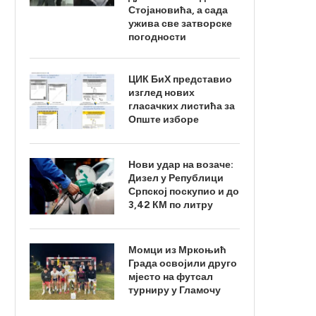
Стојановића, а сада
ужива све затворске
погодности
ЦИК БиХ представио
изглед нових
гласачких листића за
Опште изборе
Нови удар на возаче:
Дизел у Републици
Српској поскупио и до
3,42 КМ по литру
Момци из Мркоњић
Града освојили друго
мјесто на футсал
турниру у Гламочу