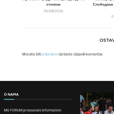
степени
Слободана 
06/08/2026
0
OSTA
Morate biti
prijavljeni
da biste objavili komentar.
O NAMA
MG FORUM je nezavisni informativni