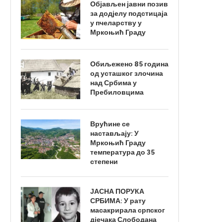
Објављен јавни позив
за додјелу подстицаја
у пчеларству у
Мркоњић Граду
Обиљежено 85 година
од усташког злочина
над Србима у
Пребиловцима
Врућине се
настављају: У
Мркоњић Граду
температура до 35
степени
ЈАСНА ПОРУКА
СРБИМА: У рату
масакрирала српског
дјечака Слободана