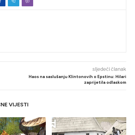
sljedeći članak
Haos na saslušanju Klintonovih o Epstinu: Hilari
zaprijetila odlaskom
ČNE VIJESTI