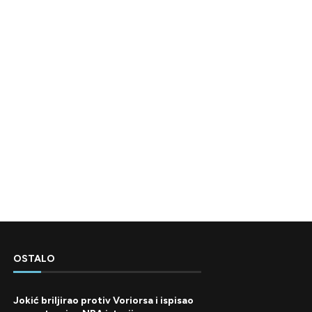
OSTALO
Jokić briljirao protiv Voriorsa i ispisao