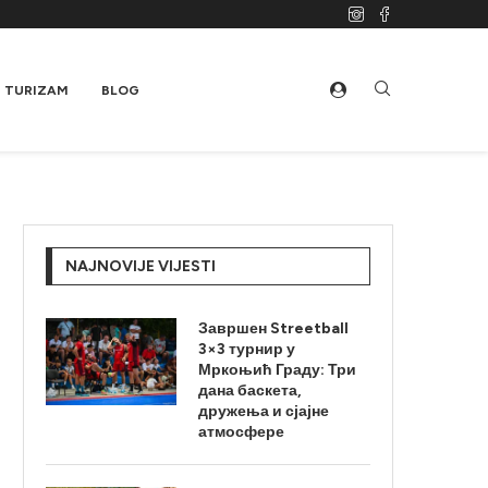
TURIZAM
BLOG
NAJNOVIJE VIJESTI
Завршен Streetball
3×3 турнир у
Мркоњић Граду: Три
дана баскета,
дружења и сјајне
атмосфере