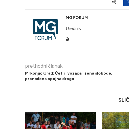
MG FORUM
Urednik
prethodni članak
Mrkonjić Grad: Četiri vozača lišena slobode,
pronađena opojna droga
SLI