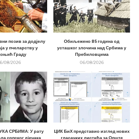
вни позив за додјелу
Обиљежено 85 година од
ја у пчеларству у
усташког злочина над Србима у
оњић Граду
Пребиловцима
6/08/2026
06/08/2026
КА СРБИМА: У рату
ЦИК БиХ представио изглед нових
ла српског дјечака
гласачких листића за Опште