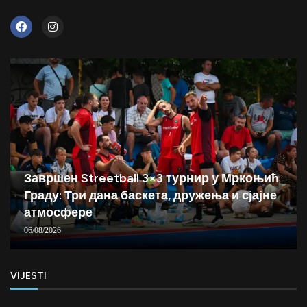
Завршен Streetball 3×3 турнир у Мркоњић
Граду: Три дана баскета, дружења и сјајне
атмосфере
06/08/2026
VIJESTI