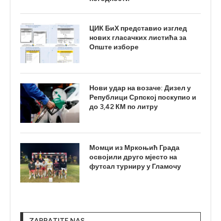
ЦИК БиХ представио изглед
нових гласачких листића за
Опште изборе
Нови удар на возаче: Дизел у
Републици Српској поскупио и
до 3,42 КМ по литру
Момци из Мркоњић Града
освојили друго мјесто на
футсал турниру у Гламочу
ZAPRATITE NAS