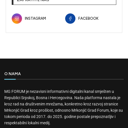
INSTAGRAM
FACEBOOK
O NAMA
MG FORUM je nezavisni informativni digitalni kanal smješten u
Republici Srpskoj, Bosna i Hercegovina. Naša platforma nastala je
kroz rad na društvenim mrežama, konkretno kroz razvoj stranice
Mrkonjić Grad kroz prošlost, odnosno Mrkonjić Grad Forum, koje su
tokom perioda od 2017. do 2025. godine postale prepoznatljiv i
respektabilni lokalni medij.