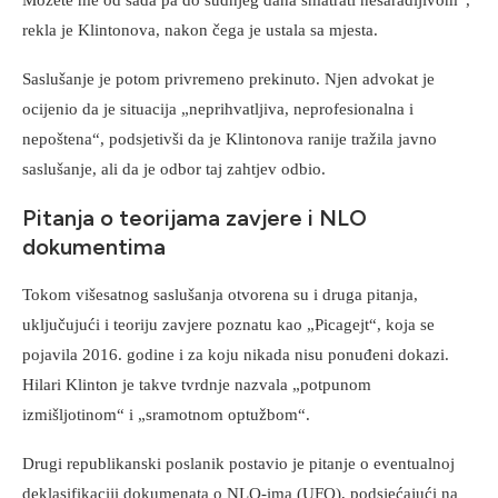
rekla je Klintonova, nakon čega je ustala sa mjesta.
Saslušanje je potom privremeno prekinuto. Njen advokat je
ocijenio da je situacija „neprihvatljiva, neprofesionalna i
nepoštena“, podsjetivši da je Klintonova ranije tražila javno
saslušanje, ali da je odbor taj zahtjev odbio.
Pitanja o teorijama zavjere i NLO
dokumentima
Tokom višesatnog saslušanja otvorena su i druga pitanja,
uključujući i teoriju zavjere poznatu kao „Picagejt“, koja se
pojavila 2016. godine i za koju nikada nisu ponuđeni dokazi.
Hilari Klinton je takve tvrdnje nazvala „potpunom
izmišljotinom“ i „sramotnom optužbom“.
Drugi republikanski poslanik postavio je pitanje o eventualnoj
deklasifikaciji dokumenata o NLO-ima (UFO), podsjećajući na