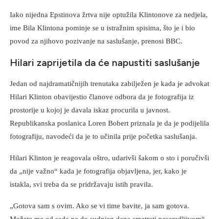
Iako nijedna Epstinova žrtva nije optužila Klintonove za nedjela,
ime Bila Klintona pominje se u istražnim spisima, što je i bio
povod za njihovo pozivanje na saslušanje, prenosi BBC.
Hilari zaprijetila da će napustiti saslušanje
Jedan od najdramatičnijih trenutaka zabilježen je kada je advokat
Hilari Klinton obavijestio članove odbora da je fotografija iz
prostorije u kojoj je davala iskaz procurila u javnost.
Republikanska poslanica Loren Bobert priznala je da je podijelila
fotografiju, navodeći da je to učinila prije početka saslušanja.
Hilari Klinton je reagovala oštro, udarivši šakom o sto i poručivši
da „nije važno“ kada je fotografija objavljena, jer, kako je
istakla, svi treba da se pridržavaju istih pravila.
„Gotova sam s ovim. Ako se vi time bavite, ja sam gotova.
Možete me od sada pa do sudnjeg dana smatrati nesaradljivom“,