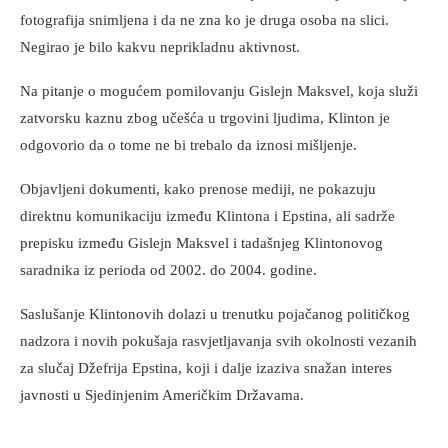
fotografija snimljena i da ne zna ko je druga osoba na slici.
Negirao je bilo kakvu neprikladnu aktivnost.
Na pitanje o mogućem pomilovanju Gislejn Maksvel, koja služi
zatvorsku kaznu zbog učešća u trgovini ljudima, Klinton je
odgovorio da o tome ne bi trebalo da iznosi mišljenje.
Objavljeni dokumenti, kako prenose mediji, ne pokazuju
direktnu komunikaciju između Klintona i Epstina, ali sadrže
prepisku između Gislejn Maksvel i tadašnjeg Klintonovog
saradnika iz perioda od 2002. do 2004. godine.
Saslušanje Klintonovih dolazi u trenutku pojačanog političkog
nadzora i novih pokušaja rasvjetljavanja svih okolnosti vezanih
za slučaj Džefrija Epstina, koji i dalje izaziva snažan interes
javnosti u Sjedinjenim Američkim Državama.