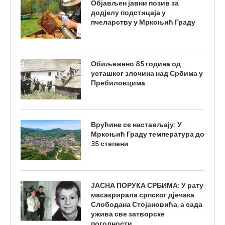
Објављен јавни позив за
додјелу подстицаја у
пчеларству у Мркоњић Граду
Обиљежено 85 година од
усташког злочина над Србима у
Пребиловцима
Врућине се настављају: У
Мркоњић Граду температура до
35 степени
ЈАСНА ПОРУКА СРБИМА: У рату
масакрирала српског дјечака
Слободана Стојановића, а сада
ужива све затворске
погодности