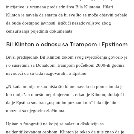
inicijative iz vremena predsjedništva Bila Klintona. Hilari
Klinton je navela da smatra da bi sve što se može objaviti trebalo
da bude dostupno javnosti, ističući nezadovoljstvo zbog
cenzurisanja pojedinih dokumenata.
Bil Klinton o odnosu sa Trampom i Epstinom
Bivši predsjednik Bil Klinton tokom svog svjedočenja govorio je
i o susretima sa Donaldom Trampom početkom 2000-ih godina,
navodeći da su tada razgovarali i o Epstinu.
„Nikada mi nije rekao ništa što bi me navelo da pomislim da je
bio umiješan u nešto neprimjereno“, rekao je Klinton, dodajući
da je Epstina smatrao „usputnim poznanikom“ i da nije bio
upoznat sa njegovim zločinima.
Upitan o fotografiji na kojoj se nalazi u džakuziju sa
neidentifikovanom osobom, Klinton je rekao da nije znao da je