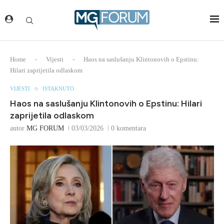
Home
-
Vijesti
-
Haos na saslušanju Klintonovih o Epstinu:
Hilari zaprijetila odlaskom
VIJESTI
ISTAKNUTO
Haos na saslušanju Klintonovih o Epstinu: Hilari
zaprijetila odlaskom
autor
MG FORUM
03/03/2026
0 komentara