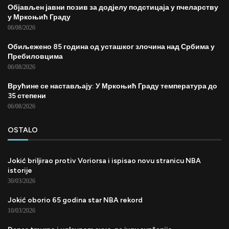
Објављен јавни позив за додјелу подстицаја у пчеларству
у Мркоњић Граду
06/08/2026
Обиљежено 85 година од усташког злочина над Србима у
Пребиловцима
06/08/2026
Врућине се настављају: У Мркоњић Граду температура до
35 степени
06/08/2026
OSTALO
Jokić briljirao protiv Voriorsa i ispisao novu stranicu NBA
istorije
30/03/2026
Jokić oborio 65 godina star NBA rekord
10/03/2026