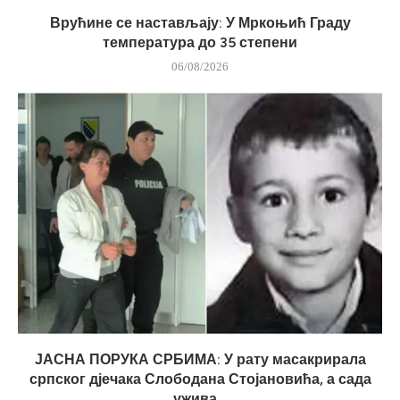
Врућине се настављају: У Мркоњић Граду
температура до 35 степени
06/08/2026
ЈАСНА ПОРУКА СРБИМА: У рату масакрирала
српског дјечака Слободана Стојановића, а сада
ужива...