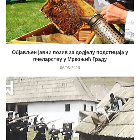
Објављен јавни позив за додјелу подстицаја у
пчеларству у Мркоњић Граду
06/08/2026