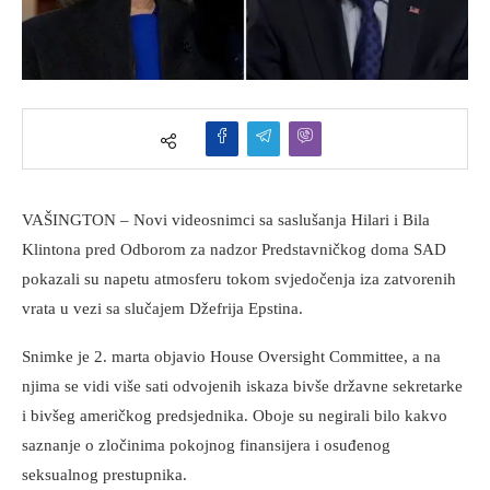
VAŠINGTON – Novi videosnimci sa saslušanja Hilari i Bila
Klintona pred Odborom za nadzor Predstavničkog doma SAD
pokazali su napetu atmosferu tokom svjedočenja iza zatvorenih
vrata u vezi sa slučajem Džefrija Epstina.
Snimke je 2. marta objavio House Oversight Committee, a na
njima se vidi više sati odvojenih iskaza bivše državne sekretarke
i bivšeg američkog predsjednika. Oboje su negirali bilo kakvo
saznanje o zločinima pokojnog finansijera i osuđenog
seksualnog prestupnika.