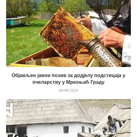
Објављен јавни позив за додјелу подстицаја у
пчеларству у Мркоњић Граду
06/08/2026