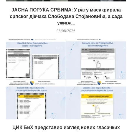
ЈАСНА ПОРУКА СРБИМА: У рату масакрирала
српског дјечака Слободана Стојановића, а сада
ужива...
06/08/2026
ЦИК БиХ представио изглед нових гласачких