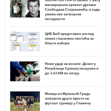
ЈАСНА ПОРУКА СРБИМА: У рату
масакрирала српског дјечака
Слободана Стојановића, а сада
ужива све затворске
погодности
ЦИК БиХ представио изглед
нових гласачких листића за
Опште изборе
Нови удар на возаче: Дизел у
Републици Српској поскупио и
до 3,42 КМ по литру
Момци из Мркоњић Града
освојили друго мјесто на
футсал турниру у Гламочу