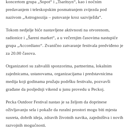
koncertom grupa „Sopot“ i „Tsaritsyn“, kao i noćnim
predavanjem i teleskopskim posmatranjem zvijezda pod
nazivom „Astrognozija – putovanje kroz sazviježđa“.
Tokom nedjelje biće nastavljene aktivnosti na otvorenom,
radionice i „Šareni market“, a u večernjim časovima nastupiće
grupa „Accordiano“. Zvanično zatvaranje festivala predviđeno je
za 20.00 časova.
Organizatori su zahvalili sponzorima, partnerima, lokalnim
zajednicama, ustanovama, organizacijama i predstavnicima
medija koji godinama pružaju podršku festivalu, pozvavši
građane da posljednji vikend u junu provedu u Peckoj.
Pecka Outdoor Festival nastao je sa željom da doprinese
oživljavanju sela i pokaže da ruralni prostori mogu biti mjesta
susreta, dobrih ideja, zdravih životnih navika, zajedništva i novih
razvojnih mogućnosti.