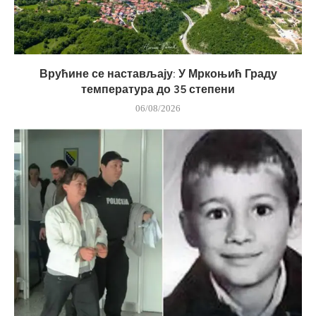
Врућине се настављају: У Мркоњић Граду
температура до 35 степени
06/08/2026