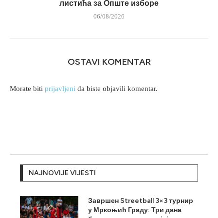
листића за Опште изборе
06/08/2026
OSTAVI KOMENTAR
Morate biti
prijavljeni
da biste objavili komentar.
NAJNOVIJE VIJESTI
Завршен Streetball 3×3 турнир
у Мркоњић Граду: Три дана