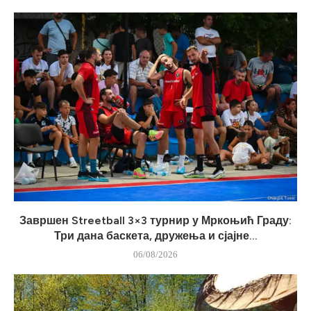
Завршен Streetball 3×3 турнир у Мркоњић Граду:
Три дана баскета, дружења и сјајне...
06/08/2026