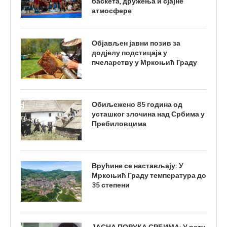
баскета, дружења и сјајне
атмосфере
Објављен јавни позив за
додјелу подстицаја у
пчеларству у Мркоњић Граду
Обиљежено 85 година од
усташког злочина над Србима у
Пребиловцима
Врућине се настављају: У
Мркоњић Граду температура до
35 степени