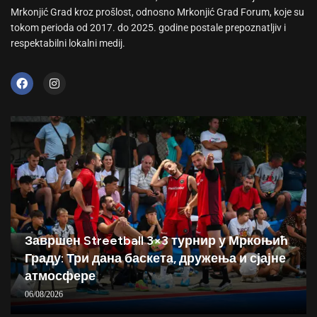
Mrkonjić Grad kroz prošlost, odnosno Mrkonjić Grad Forum, koje su
tokom perioda od 2017. do 2025. godine postale prepoznatljiv i
respektabilni lokalni medij.
Завршен Streetball 3×3 турнир у Мркоњић
Граду: Три дана баскета, дружења и сјајне
атмосфере
06/08/2026