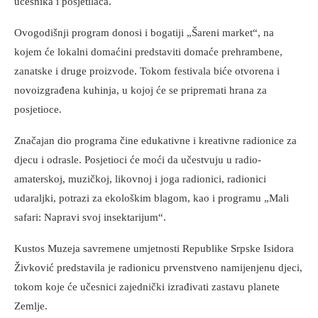
učesnika i posjetilaca.
Ovogodišnji program donosi i bogatiji „Šareni market“, na
kojem će lokalni domaćini predstaviti domaće prehrambene,
zanatske i druge proizvode. Tokom festivala biće otvorena i
novoizgrađena kuhinja, u kojoj će se pripremati hrana za
posjetioce.
Značajan dio programa čine edukativne i kreativne radionice za
djecu i odrasle. Posjetioci će moći da učestvuju u radio-
amaterskoj, muzičkoj, likovnoj i joga radionici, radionici
udaraljki, potrazi za ekološkim blagom, kao i programu „Mali
safari: Napravi svoj insektarijum“.
Kustos Muzeja savremene umjetnosti Republike Srpske Isidora
Živković predstavila je radionicu prvenstveno namijenjenu djeci,
tokom koje će učesnici zajednički izrađivati zastavu planete
Zemlje.