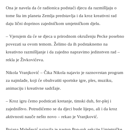
Ona je navela da će radionica podstaći djecu da razmišljaju o
tome šta im planeta Zemlja predstavlja i da kroz kreativni rad
daju lični doprinos zajedničkom umjetničkom djelu.
– Vjerujem da će se djeca u prirodnom okruženju Pecke posebno
povezati sa ovom temom. Želimo da ih podstaknemo na
kreativno razmišljanje i da zajedno napravimo jedinstven rad –
rekla je Živkovićeva.
Nikola Vranjković – Čika Nikola najavio je raznovrstan program
za najmlađe, koji će obuhvatiti sportske igre, ples, muziku,
animaciju i kreativne sadržaje.
– Kroz igru ćemo podsticati kretanje, timski duh, fer-plej i
zajedništvo. Potrudićemo se da djeci bude lijepo, ali i da kroz
aktivnosti nauče nešto novo – rekao je Vranjković.
Bojana Malešević najavila je nastup Pop-rok sekcije Umjetničke