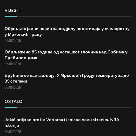
VIJESTI
Објављен јавни позив за додјелу подстицаја у пчеларству
у Мркоњић Граду
06/08/2026
Обиљежено 85 година од усташког злочина над Србима у
Пребиловцима
06/08/2026
Врућине се настављају: У Мркоњић Граду температура до
35 степени
06/08/2026
OSTALO
Jokić briljirao protiv Voriorsa i ispisao novu stranicu NBA
istorije
30/03/2026