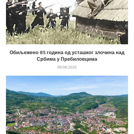
Обиљежено 85 година од усташког злочина над
Србима у Пребиловцима
06/08/2026