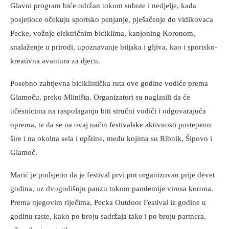
Glavni program biće održan tokom subote i nedjelje, kada
posjetioce očekuju sportsko penjanje, pješačenje do vidikovaca
Pecke, vožnje električnim biciklima, kanjoning Koronom,
snalaženje u prirodi, upoznavanje biljaka i gljiva, kao i sportsko-
kreativna avantura za djecu.
Posebno zahtjevna biciklistička ruta ove godine vodiće prema
Glamoču, preko Mliništa. Organizatori su naglasili da će
učesnicima na raspolaganju biti stručni vodiči i odgovarajuća
oprema, te da se na ovaj način festivalske aktivnosti postepeno
šire i na okolna sela i opštine, među kojima su Ribnik, Šipovo i
Glamoč.
Marić je podsjetio da je festival prvi put organizovan prije devet
godina, uz dvogodišnju pauzu tokom pandemije virusa korona.
Prema njegovim riječima, Pecka Outdoor Festival iz godine u
godinu raste, kako po broju sadržaja tako i po broju partnera,