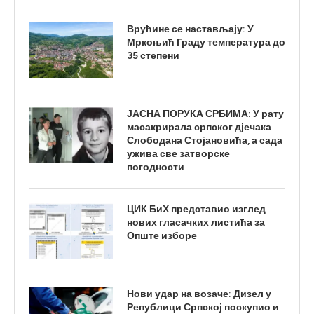
Врућине се настављају: У
Мркоњић Граду температура до
35 степени
ЈАСНА ПОРУКА СРБИМА: У рату
масакрирала српског дјечака
Слободана Стојановића, а сада
ужива све затворске
погодности
ЦИК БиХ представио изглед
нових гласачких листића за
Опште изборе
Нови удар на возаче: Дизел у
Републици Српској поскупио и