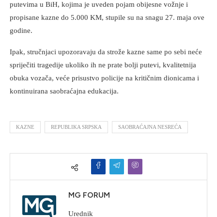
putevima u BiH, kojima je uveden pojam obijesne vožnje i
propisane kazne do 5.000 KM, stupile su na snagu 27. maja ove
godine.
Ipak, stručnjaci upozoravaju da strože kazne same po sebi neće
spriječiti tragedije ukoliko ih ne prate bolji putevi, kvalitetnija
obuka vozača, veće prisustvo policije na kritičnim dionicama i
kontinuirana saobraćajna edukacija.
KAZNE
REPUBLIKA SRPSKA
SAOBRAĆAJNA NESREĆA
MG FORUM
Urednik