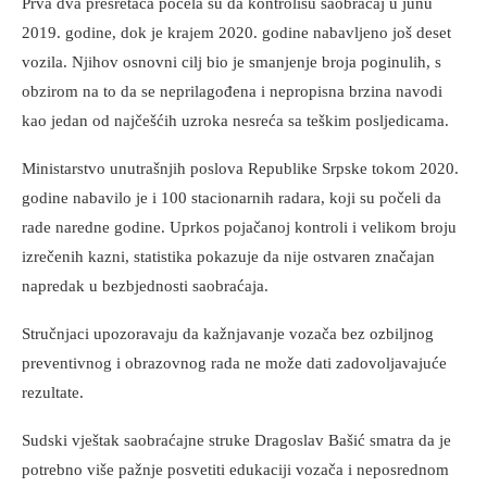
Prva dva presretača počela su da kontrolišu saobraćaj u junu
2019. godine, dok je krajem 2020. godine nabavljeno još deset
vozila. Njihov osnovni cilj bio je smanjenje broja poginulih, s
obzirom na to da se neprilagođena i nepropisna brzina navodi
kao jedan od najčešćih uzroka nesreća sa teškim posljedicama.
Ministarstvo unutrašnjih poslova Republike Srpske tokom 2020.
godine nabavilo je i 100 stacionarnih radara, koji su počeli da
rade naredne godine. Uprkos pojačanoj kontroli i velikom broju
izrečenih kazni, statistika pokazuje da nije ostvaren značajan
napredak u bezbjednosti saobraćaja.
Stručnjaci upozoravaju da kažnjavanje vozača bez ozbiljnog
preventivnog i obrazovnog rada ne može dati zadovoljavajuće
rezultate.
Sudski vještak saobraćajne struke Dragoslav Bašić smatra da je
potrebno više pažnje posvetiti edukaciji vozača i neposrednom