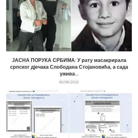
ЈАСНА ПОРУКА СРБИМА: У рату масакрирала
српског дјечака Слободана Стојановића, а сада
ужива...
06/08/2026