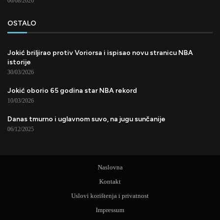
06/08/2026
OSTALO
Jokić briljirao protiv Voriorsa i ispisao novu stranicu NBA
istorije
30/03/2026
Jokić oborio 65 godina star NBA rekord
10/03/2026
Danas tmurno i uglavnom suvo, na jugu sunčanije
06/12/2025
Naslovna
Kontakt
Uslovi korištenja i privatnost
Impressum