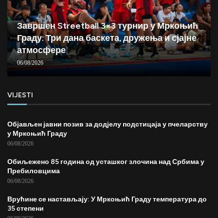
Завршен Streetball 3×3 турнир у Мркоњић
Граду: Три дана баскета, дружења и сјајне
атмосфере
06/08/2026
VIJESTI
Објављен јавни позив за додјелу подстицаја у пчеларству
у Мркоњић Граду
06/08/2026
Обиљежено 85 година од усташког злочина над Србима у
Пребиловцима
06/08/2026
Врућине се настављају: У Мркоњић Граду температура до
35 степени