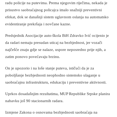
radu policije na putevima. Prema njegovim riječima, nekada je
prisustvo saobraćajnog policajca imalo snažniji preventivni
efekat, dok se današnji sistem uglavnom oslanja na automatsko
evidentiranje prekršaja i novčane kazne.
Predsjednik Asocijacije auto-škola BiH Zdravko Ivić ocijenio je
da radari nemaju presudan uticaj na bezbjednost, jer vozači
najčešće znaju gdje se nalaze, uspore neposredno prije njih, a
zatim ponovo povećavaju brzinu.
On je upozorio i na loše stanje puteva, ističući da je za
poboljšanje bezbjednosti neophodno sistemsko ulaganje u
saobraćajnu infrastrukturu, edukaciju i preventivne aktivnosti.
Uprkos dosadašnjim rezultatima, MUP Republike Srpske planira
nabavku još 90 stacionarnih radara.
Izmjene Zakona o osnovama bezbjednosti saobraćaja na