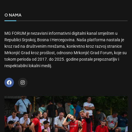
O NAMA
MG FORUM je nezavisni informativni digitalni kanal smješten u
Republici Srpskoj, Bosna i Hercegovina. Naša platforma nastala je
kroz rad na društvenim mrežama, konkretno kroz razvoj stranice
Mrkonjić Grad kroz prošlost, odnosno Mrkonjić Grad Forum, koje su
tokom perioda od 2017. do 2025. godine postale prepoznatljiv i
respektabilni lokalni medij.