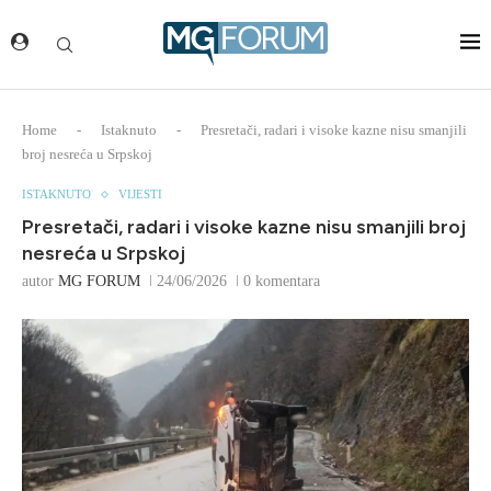
Home
-
Istaknuto
-
Presretači, radari i visoke kazne nisu smanjili
broj nesreća u Srpskoj
ISTAKNUTO
VIJESTI
Presretači, radari i visoke kazne nisu smanjili broj
nesreća u Srpskoj
autor
MG FORUM
24/06/2026
0 komentara