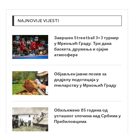
NAJNOVIJE VIJESTI
Завршен Streetball 3×3 турнир
у Мркоњић Граду: Три дана
баскета, дружења и сјајне
атмосфере
Објављен јавни позив за
додјелу подстицаја у
пчеларству у Мркоњић Граду
Обиљежено 85 година од
усташког злочина над Србима у
Пребиловцима