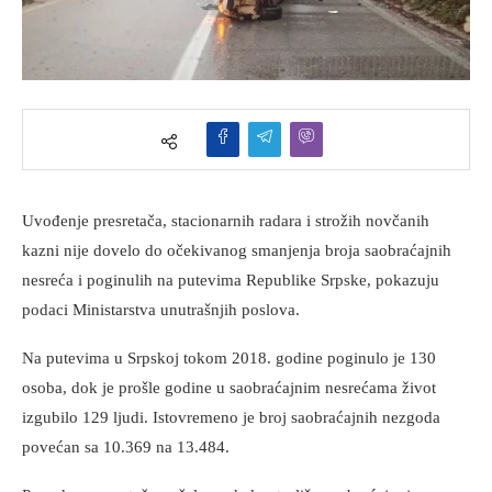
Uvođenje presretača, stacionarnih radara i strožih novčanih
kazni nije dovelo do očekivanog smanjenja broja saobraćajnih
nesreća i poginulih na putevima Republike Srpske, pokazuju
podaci Ministarstva unutrašnjih poslova.
Na putevima u Srpskoj tokom 2018. godine poginulo je 130
osoba, dok je prošle godine u saobraćajnim nesrećama život
izgubilo 129 ljudi. Istovremeno je broj saobraćajnih nezgoda
povećan sa 10.369 na 13.484.