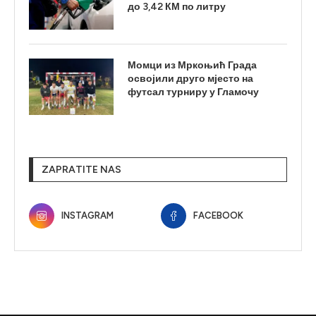
до 3,42 КМ по литру
Момци из Мркоњић Града
освојили друго мјесто на
футсал турниру у Гламочу
ZAPRATITE NAS
INSTAGRAM
FACEBOOK