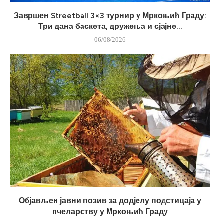
Завршен Streetball 3×3 турнир у Мркоњић Граду:
Три дана баскета, дружења и сјајне...
06/08/2026
Објављен јавни позив за додјелу подстицаја у
пчеларству у Мркоњић Граду