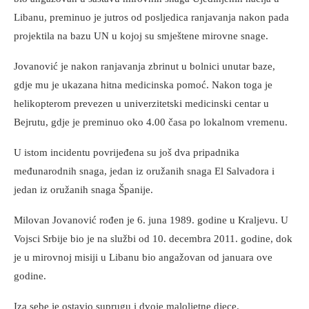
Libanu, preminuo je jutros od posljedica ranjavanja nakon pada
projektila na bazu UN u kojoj su smještene mirovne snage.
Jovanović je nakon ranjavanja zbrinut u bolnici unutar baze,
gdje mu je ukazana hitna medicinska pomoć. Nakon toga je
helikopterom prevezen u univerzitetski medicinski centar u
Bejrutu, gdje je preminuo oko 4.00 časa po lokalnom vremenu.
U istom incidentu povrijeđena su još dva pripadnika
međunarodnih snaga, jedan iz oružanih snaga El Salvadora i
jedan iz oružanih snaga Španije.
Milovan Jovanović rođen je 6. juna 1989. godine u Kraljevu. U
Vojsci Srbije bio je na službi od 10. decembra 2011. godine, dok
je u mirovnoj misiji u Libanu bio angažovan od januara ove
godine.
Iza sebe je ostavio suprugu i dvoje maloljetne djece.