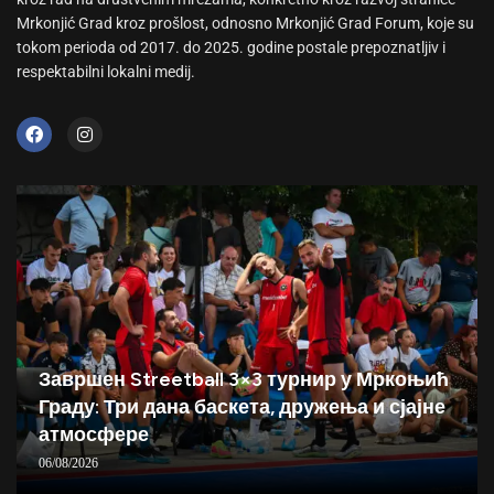
Mrkonjić Grad kroz prošlost, odnosno Mrkonjić Grad Forum, koje su
tokom perioda od 2017. do 2025. godine postale prepoznatljiv i
respektabilni lokalni medij.
Завршен Streetball 3×3 турнир у Мркоњић
Граду: Три дана баскета, дружења и сјајне
атмосфере
06/08/2026