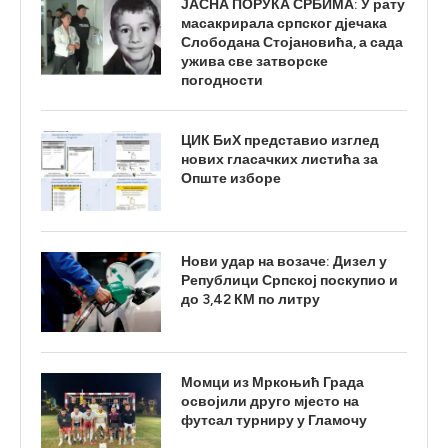
ЈАСНА ПОРУКА СРБИМА: У рату
масакрирала српског дјечака
Слободана Стојановића, а сада
ужива све затворске
погодности
ЦИК БиХ представио изглед
нових гласачких листића за
Опште изборе
Нови удар на возаче: Дизел у
Републици Српској поскупио и
до 3,42 КМ по литру
Момци из Мркоњић Града
освојили друго мјесто на
футсал турниру у Гламочу