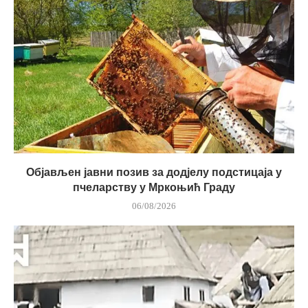
Објављен јавни позив за додјелу подстицаја у
пчеларству у Мркоњић Граду
06/08/2026