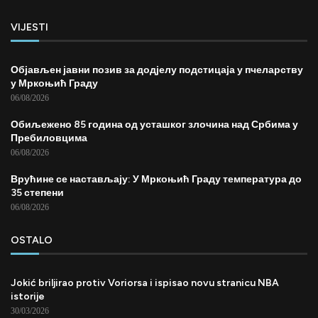
VIJESTI
Објављен јавни позив за додјелу подстицаја у пчеларству
у Мркоњић Граду
06/08/2026
Обиљежено 85 година од усташког злочина над Србима у
Пребиловцима
06/08/2026
Врућине се настављају: У Мркоњић Граду температура до
35 степени
06/08/2026
OSTALO
Jokić briljirao protiv Voriorsa i ispisao novu stranicu NBA
istorije
30/03/2026