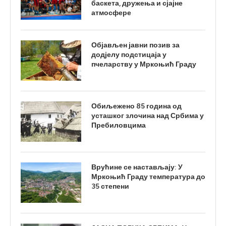
баскета, дружења и сјајне
атмосфере
Објављен јавни позив за
додјелу подстицаја у
пчеларству у Мркоњић Граду
Обиљежено 85 година од
усташког злочина над Србима у
Пребиловцима
Врућине се настављају: У
Мркоњић Граду температура до
35 степени