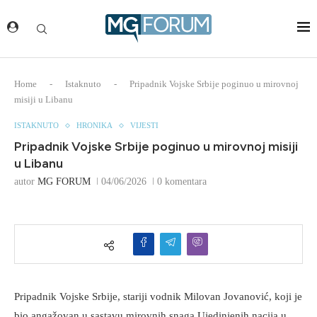
Home
-
Istaknuto
-
Pripadnik Vojske Srbije poginuo u mirovnoj
misiji u Libanu
ISTAKNUTO
HRONIKA
VIJESTI
Pripadnik Vojske Srbije poginuo u mirovnoj misiji
u Libanu
autor
MG FORUM
04/06/2026
0 komentara
Pripadnik Vojske Srbije, stariji vodnik Milovan Jovanović, koji je
bio angažovan u sastavu mirovnih snaga Ujedinjenih nacija u