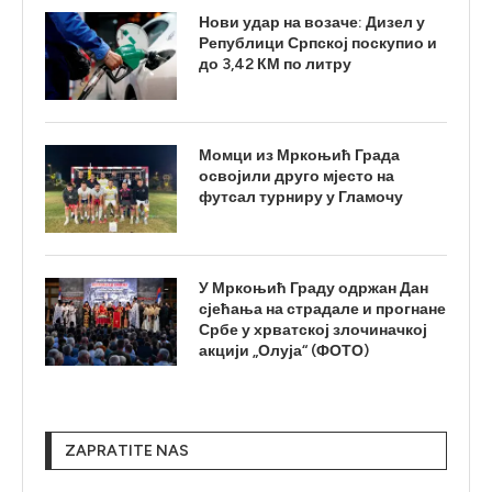
Нови удар на возаче: Дизел у
Републици Српској поскупио и
до 3,42 КМ по литру
Момци из Мркоњић Града
освојили друго мјесто на
футсал турниру у Гламочу
У Мркоњић Граду одржан Дан
сјећања на страдале и прогнане
Србе у хрватској злочиначкој
акцији „Олуја“ (ФОТО)
ZAPRATITE NAS