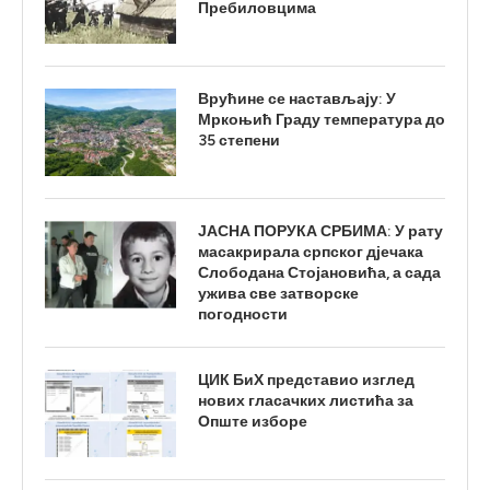
Пребиловцима
Врућине се настављају: У
Мркоњић Граду температура до
35 степени
ЈАСНА ПОРУКА СРБИМА: У рату
масакрирала српског дјечака
Слободана Стојановића, а сада
ужива све затворске
погодности
ЦИК БиХ представио изглед
нових гласачких листића за
Опште изборе