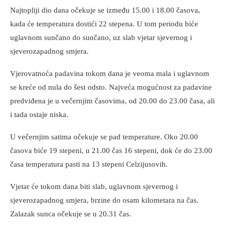
Najtopliji dio dana očekuje se između 15.00 i 18.00 časova,
kada će temperatura dostići 22 stepena. U tom periodu biće
uglavnom sunčano do sunčano, uz slab vjetar sjevernog i
sjeverozapadnog smjera.
Vjerovatnoća padavina tokom dana je veoma mala i uglavnom
se kreće od nula do šest odsto. Najveća mogućnost za padavine
predviđena je u večernjim časovima, od 20.00 do 23.00 časa, ali
i tada ostaje niska.
U večernjim satima očekuje se pad temperature. Oko 20.00
časova biće 19 stepeni, u 21.00 čas 16 stepeni, dok će do 23.00
časa temperatura pasti na 13 stepeni Celzijusovih.
Vjetar će tokom dana biti slab, uglavnom sjevernog i
sjeverozapadnog smjera, brzine do osam kilometara na čas.
Zalazak sunca očekuje se u 20.31 čas.