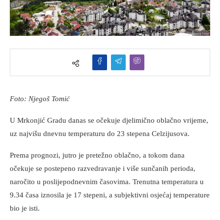
Foto: Njegoš Tomić
U Mrkonjić Gradu danas se očekuje djelimično oblačno vrijeme,
uz najvišu dnevnu temperaturu do 23 stepena Celzijusova.
Prema prognozi, jutro je pretežno oblačno, a tokom dana
očekuje se postepeno razvedravanje i više sunčanih perioda,
naročito u poslijepodnevnim časovima. Trenutna temperatura u
9.34 časa iznosila je 17 stepeni, a subjektivni osjećaj temperature
bio je isti.