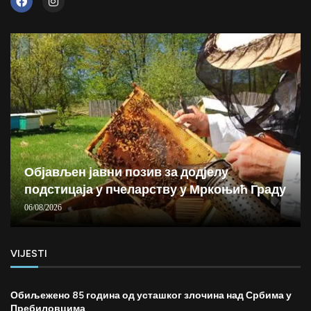
Објављен јавни позив за додјелу
подстицаја у пчеларству у Мркоњић Граду
06/08/2026
VIJESTI
Обиљежено 85 година од усташког злочина над Србима у
Пребиловцима