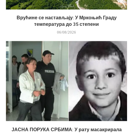
Врућине се настављају: У Мркоњић Граду
температура до 35 степени
06/08/2026
ЈАСНА ПОРУКА СРБИМА: У рату масакрирала