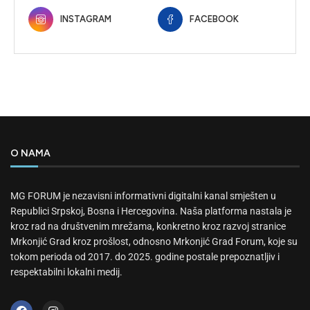
INSTAGRAM
FACEBOOK
O NAMA
MG FORUM je nezavisni informativni digitalni kanal smješten u
Republici Srpskoj, Bosna i Hercegovina. Naša platforma nastala je
kroz rad na društvenim mrežama, konkretno kroz razvoj stranice
Mrkonjić Grad kroz prošlost, odnosno Mrkonjić Grad Forum, koje su
tokom perioda od 2017. do 2025. godine postale prepoznatljiv i
respektabilni lokalni medij.