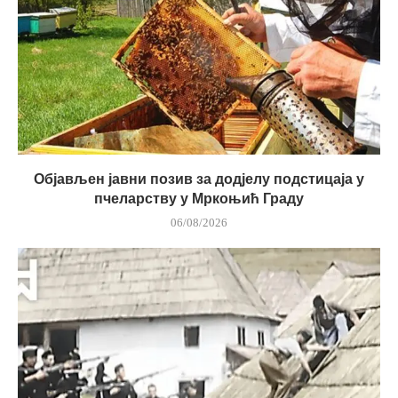
Објављен јавни позив за додјелу подстицаја у
пчеларству у Мркоњић Граду
06/08/2026