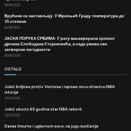
06/08/2026
Врућине се настављају: У Мркоњић Граду температура до
35 степени
06/08/2026
ЈАСНА ПОРУКА СРБИМА: У рату масакрирала српског
дјечака Слободана Стојановића, а сада ужива све
затворске погодности
06/08/2026
OSTALO
Jokić briljirao protiv Voriorsa i ispisao novu stranicu NBA
istorije
30/03/2026
Jokić oborio 65 godina star NBA rekord
10/03/2026
Danas tmurno i uglavnom suvo, na jugu sunčanije