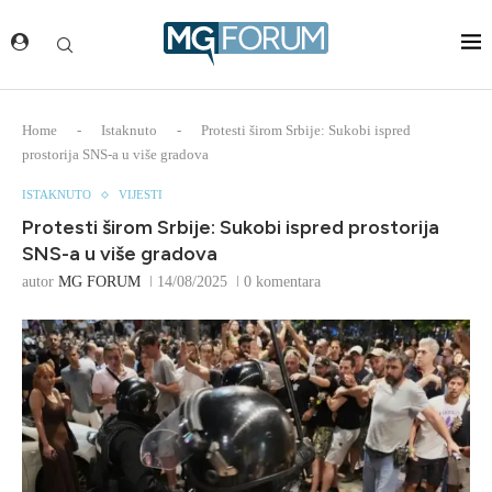
Home
-
Istaknuto
-
Protesti širom Srbije: Sukobi ispred
prostorija SNS-a u više gradova
ISTAKNUTO
VIJESTI
Protesti širom Srbije: Sukobi ispred prostorija
SNS-a u više gradova
autor
MG FORUM
14/08/2025
0 komentara