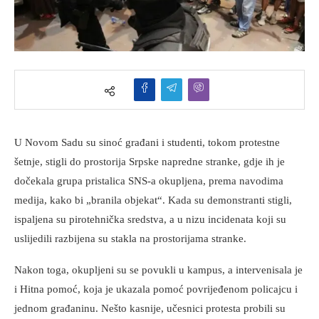
U Novom Sadu su sinoć građani i studenti, tokom protestne
šetnje, stigli do prostorija Srpske napredne stranke, gdje ih je
dočekala grupa pristalica SNS-a okupljena, prema navodima
medija, kako bi „branila objekat“. Kada su demonstranti stigli,
ispaljena su pirotehnička sredstva, a u nizu incidenata koji su
uslijedili razbijena su stakla na prostorijama stranke.
Nakon toga, okupljeni su se povukli u kampus, a intervenisala je
i Hitna pomoć, koja je ukazala pomoć povrijeđenom policajcu i
jednom građaninu. Nešto kasnije, učesnici protesta probili su