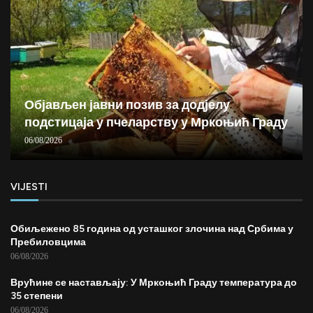
Објављен јавни позив за додјелу
подстицаја у пчеларству у Мркоњић Граду
06/08/2026
VIJESTI
Обиљежено 85 година од усташког злочина над Србима у
Пребиловцима
06/08/2026
Врућине се настављају: У Мркоњић Граду температура до
35 степени
06/08/2026