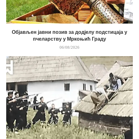
Објављен јавни позив за додјелу подстицаја у
пчеларству у Мркоњић Граду
06/08/2026