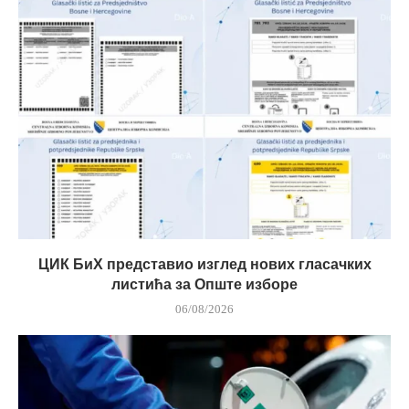
ЦИК БиХ представио изглед нових гласачких
листића за Опште изборе
06/08/2026