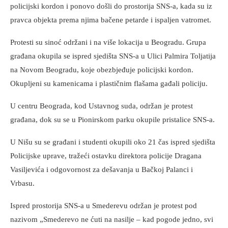
policijski kordon i ponovo došli do prostorija SNS-a, kada su iz
pravca objekta prema njima bačene petarde i ispaljen vatromet.
Protesti su sinoć održani i na više lokacija u Beogradu. Grupa
građana okupila se ispred sjedišta SNS-a u Ulici Palmira Toljatija
na Novom Beogradu, koje obezbjeđuje policijski kordon.
Okupljeni su kamenicama i plastičnim flašama gađali policiju.
U centru Beograda, kod Ustavnog suda, održan je protest
građana, dok su se u Pionirskom parku okupile pristalice SNS-a.
U Nišu su se građani i studenti okupili oko 21 čas ispred sjedišta
Policijske uprave, tražeći ostavku direktora policije Dragana
Vasiljevića i odgovornost za dešavanja u Bačkoj Palanci i
Vrbasu.
Ispred prostorija SNS-a u Smederevu održan je protest pod
nazivom „Smederevo ne ćuti na nasilje – kad pogode jedno, svi