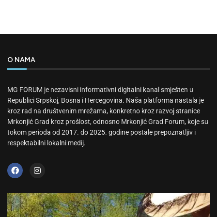
O NAMA
MG FORUM je nezavisni informativni digitalni kanal smješten u
Republici Srpskoj, Bosna i Hercegovina. Naša platforma nastala je
kroz rad na društvenim mrežama, konkretno kroz razvoj stranice
Mrkonjić Grad kroz prošlost, odnosno Mrkonjić Grad Forum, koje su
tokom perioda od 2017. do 2025. godine postale prepoznatljiv i
respektabilni lokalni medij.