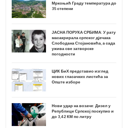
Мркоњић Граду температура до
35 степени
ЈАСНА ПОРУКА СРБИМА: У рату
масакрирала српског дјечака
Слободана Стојановића, а сада
ужива све затворске
погодности
ЦИК БиХ представио изглед
нових гласачких листића за
Опште изборе
Нови удар на возаче: Дизел у
Републици Српској поскупио и
до 3,42 КМ по литру