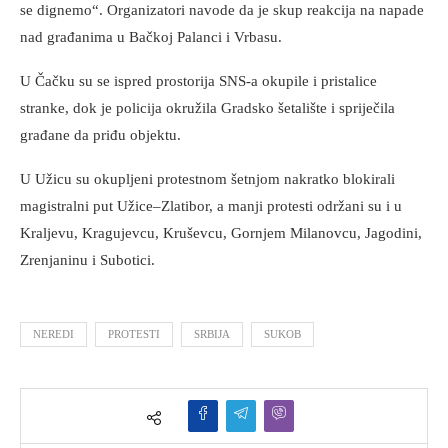
se dignemo“. Organizatori navode da je skup reakcija na napade
nad građanima u Bačkoj Palanci i Vrbasu.
U Čačku su se ispred prostorija SNS-a okupile i pristalice
stranke, dok je policija okružila Gradsko šetalište i spriječila
građane da priđu objektu.
U Užicu su okupljeni protestnom šetnjom nakratko blokirali
magistralni put Užice–Zlatibor, a manji protesti održani su i u
Kraljevu, Kragujevcu, Kruševcu, Gornjem Milanovcu, Jagodini,
Zrenjaninu i Subotici.
NEREDI
PROTESTI
SRBIJA
SUKOB