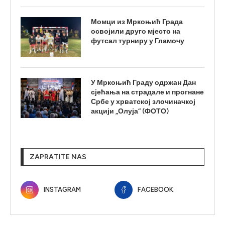
Момци из Мркоњић Града
освојили друго мјесто на
футсал турниру у Гламочу
У Мркоњић Граду одржан Дан
сјећања на страдале и прогнане
Србе у хрватској злочиначкој
акцији „Олуја“ (ФОТО)
ZAPRATITE NAS
INSTAGRAM
FACEBOOK