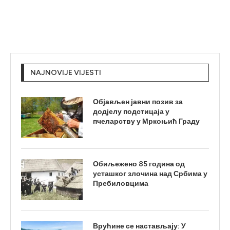
NAJNOVIJE VIJESTI
Објављен јавни позив за
додјелу подстицаја у
пчеларству у Мркоњић Граду
Обиљежено 85 година од
усташког злочина над Србима у
Пребиловцима
Врућине се настављају: У