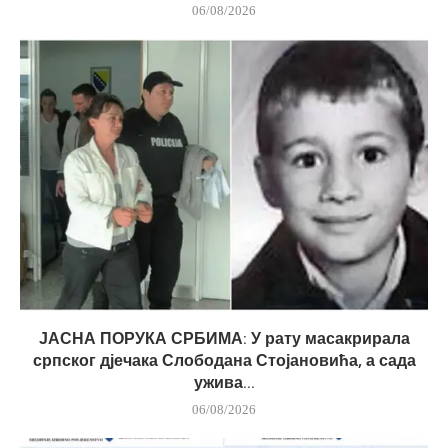
06/08/2026
ЈАСНА ПОРУКА СРБИМА: У рату масакрирала
српског дјечака Слободана Стојановића, а сада
ужива...
06/08/2026