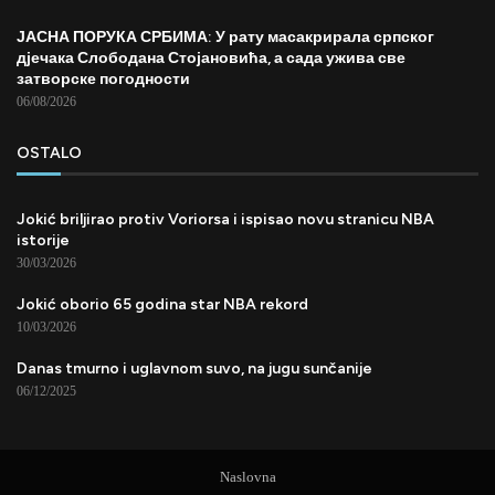
ЈАСНА ПОРУКА СРБИМА: У рату масакрирала српског
дјечака Слободана Стојановића, а сада ужива све
затворске погодности
06/08/2026
OSTALO
Jokić briljirao protiv Voriorsa i ispisao novu stranicu NBA
istorije
30/03/2026
Jokić oborio 65 godina star NBA rekord
10/03/2026
Danas tmurno i uglavnom suvo, na jugu sunčanije
06/12/2025
Naslovna