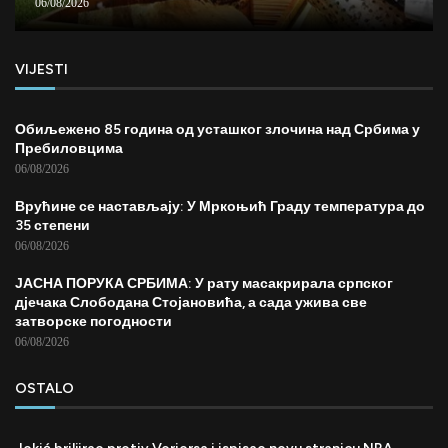
06/08/2026
VIJESTI
Обиљежено 85 година од усташког злочина над Србима у
Пребиловцима
06/08/2026
Врућине се настављају: У Мркоњић Граду температура до
35 степени
06/08/2026
ЈАСНА ПОРУКА СРБИМА: У рату масакрирала српског
дјечака Слободана Стојановића, а сада ужива све
затворске погодности
06/08/2026
OSTALO