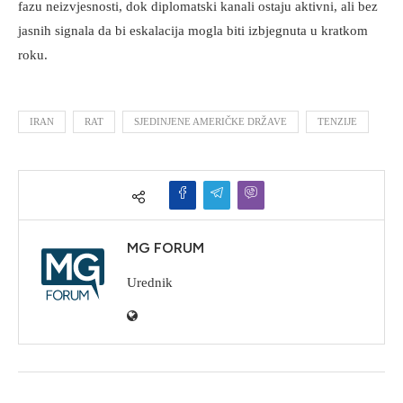
fazu neizvjesnosti, dok diplomatski kanali ostaju aktivni, ali bez
jasnih signala da bi eskalacija mogla biti izbjegnuta u kratkom
roku.
IRAN
RAT
SJEDINJENE AMERIČKE DRŽAVE
TENZIJE
MG FORUM
Urednik