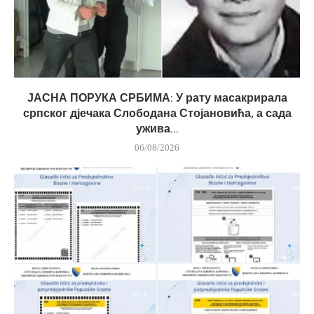
ЈАСНА ПОРУКА СРБИМА: У рату масакрирала
српског дјечака Слободана Стојановића, а сада
ужива...
06/08/2026