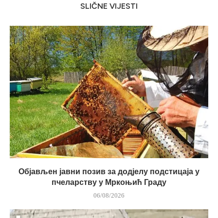
SLIČNE VIJESTI
Објављен јавни позив за додјелу подстицаја у
пчеларству у Мркоњић Граду
06/08/2026