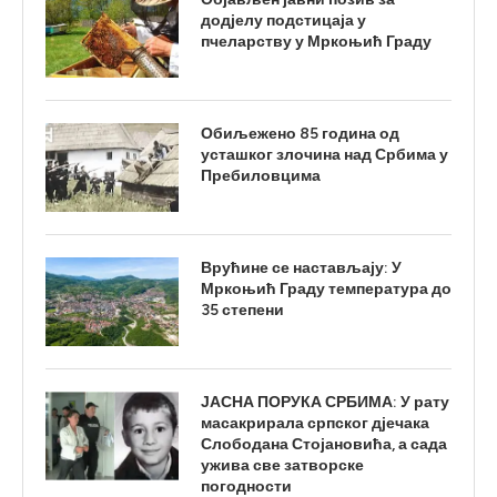
додјелу подстицаја у
пчеларству у Мркоњић Граду
Обиљежено 85 година од
усташког злочина над Србима у
Пребиловцима
Врућине се настављају: У
Мркоњић Граду температура до
35 степени
ЈАСНА ПОРУКА СРБИМА: У рату
масакрирала српског дјечака
Слободана Стојановића, а сада
ужива све затворске
погодности