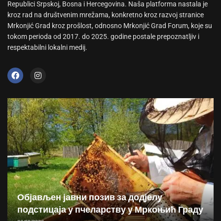
Republici Srpskoj, Bosna i Hercegovina. Naša platforma nastala je
kroz rad na društvenim mrežama, konkretno kroz razvoj stranice
Mrkonjić Grad kroz prošlost, odnosno Mrkonjić Grad Forum, koje su
tokom perioda od 2017. do 2025. godine postale prepoznatljiv i
respektabilni lokalni medij.
Објављен јавни позив за додјелу
подстицаја у пчеларству у Мркоњић Граду