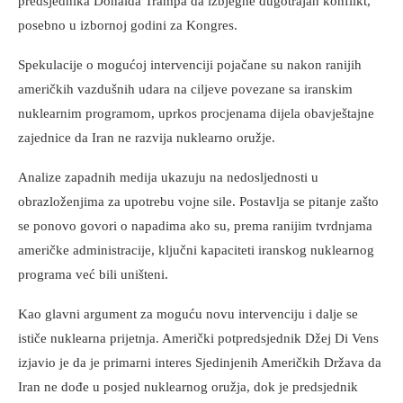
predsjednika Donalda Trampa da izbjegne dugotrajan konflikt,
posebno u izbornoj godini za Kongres.
Spekulacije o mogućoj intervenciji pojačane su nakon ranijih
američkih vazdušnih udara na ciljeve povezane sa iranskim
nuklearnim programom, uprkos procjenama dijela obavještajne
zajednice da Iran ne razvija nuklearno oružje.
Analize zapadnih medija ukazuju na nedosljednosti u
obrazloženjima za upotrebu vojne sile. Postavlja se pitanje zašto
se ponovo govori o napadima ako su, prema ranijim tvrdnjama
američke administracije, ključni kapaciteti iranskog nuklearnog
programa već bili uništeni.
Kao glavni argument za moguću novu intervenciju i dalje se
ističe nuklearna prijetnja. Američki potpredsjednik Džej Di Vens
izjavio je da je primarni interes Sjedinjenih Američkih Država da
Iran ne dođe u posjed nuklearnog oružja, dok je predsjednik