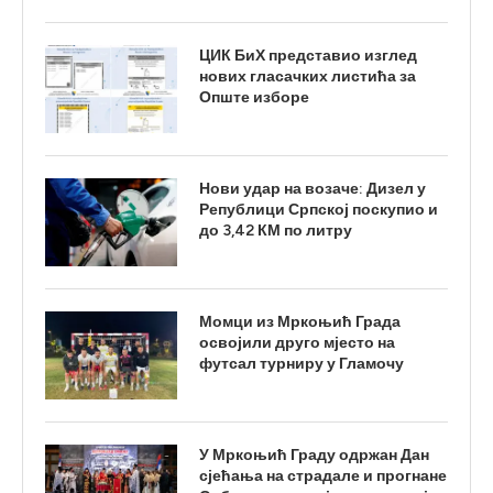
ЦИК БиХ представио изглед
нових гласачких листића за
Опште изборе
Нови удар на возаче: Дизел у
Републици Српској поскупио и
до 3,42 КМ по литру
Момци из Мркоњић Града
освојили друго мјесто на
футсал турниру у Гламочу
У Мркоњић Граду одржан Дан
сјећања на страдале и прогнане