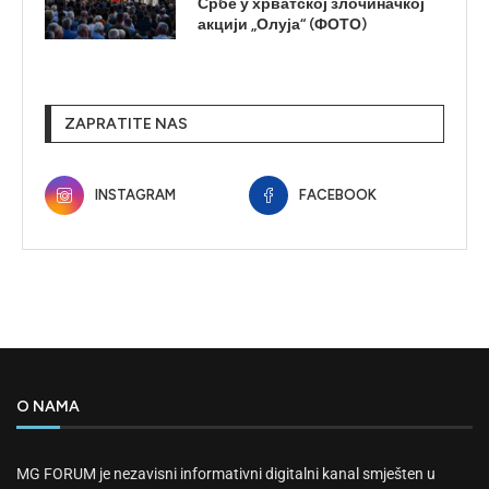
Србе у хрватској злочиначкој
акцији „Олуја“ (ФОТО)
ZAPRATITE NAS
INSTAGRAM
FACEBOOK
O NAMA
MG FORUM je nezavisni informativni digitalni kanal smješten u