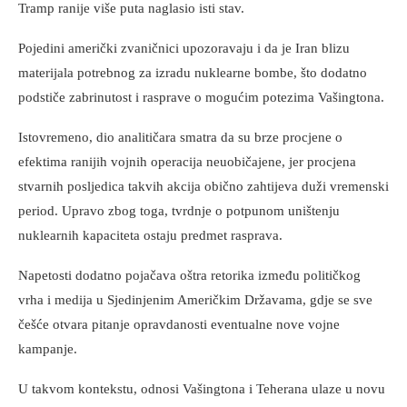
Tramp ranije više puta naglasio isti stav.
Pojedini američki zvaničnici upozoravaju i da je Iran blizu
materijala potrebnog za izradu nuklearne bombe, što dodatno
podstiče zabrinutost i rasprave o mogućim potezima Vašingtona.
Istovremeno, dio analitičara smatra da su brze procjene o
efektima ranijih vojnih operacija neuobičajene, jer procjena
stvarnih posljedica takvih akcija obično zahtijeva duži vremenski
period. Upravo zbog toga, tvrdnje o potpunom uništenju
nuklearnih kapaciteta ostaju predmet rasprava.
Napetosti dodatno pojačava oštra retorika između političkog
vrha i medija u Sjedinjenim Američkim Državama, gdje se sve
češće otvara pitanje opravdanosti eventualne nove vojne
kampanje.
U takvom kontekstu, odnosi Vašingtona i Teherana ulaze u novu