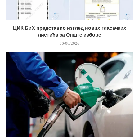
ЦИК БиХ представио изглед нових гласачких
листића за Опште изборе
06/08/2026