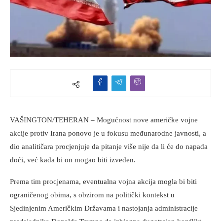
VAŠINGTON/TEHERAN – Mogućnost nove američke vojne
akcije protiv Irana ponovo je u fokusu međunarodne javnosti, a
dio analitičara procjenjuje da pitanje više nije da li će do napada
doći, već kada bi on mogao biti izveden.
Prema tim procjenama, eventualna vojna akcija mogla bi biti
ograničenog obima, s obzirom na politički kontekst u
Sjedinjenim Američkim Državama i nastojanja administracije