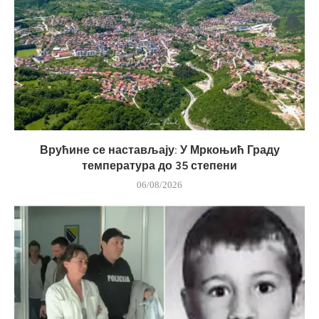
Врућине се настављају: У Мркоњић Граду
температура до 35 степени
06/08/2026