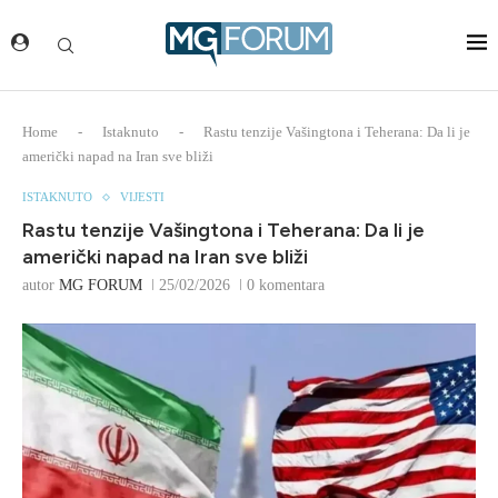
Home
-
Istaknuto
-
Rastu tenzije Vašingtona i Teherana: Da li je
američki napad na Iran sve bliži
ISTAKNUTO
VIJESTI
Rastu tenzije Vašingtona i Teherana: Da li je
američki napad na Iran sve bliži
autor
MG FORUM
25/02/2026
0 komentara