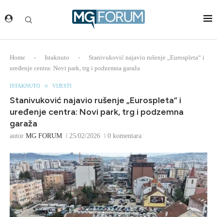
Home
-
Istaknuto
-
Stanivuković najavio rušenje „Eurospleta“ i
uređenje centra: Novi park, trg i podzemna garaža
ISTAKNUTO
VIJESTI
Stanivuković najavio rušenje „Eurospleta“ i
uređenje centra: Novi park, trg i podzemna
garaža
autor
MG FORUM
25/02/2026
0 komentara