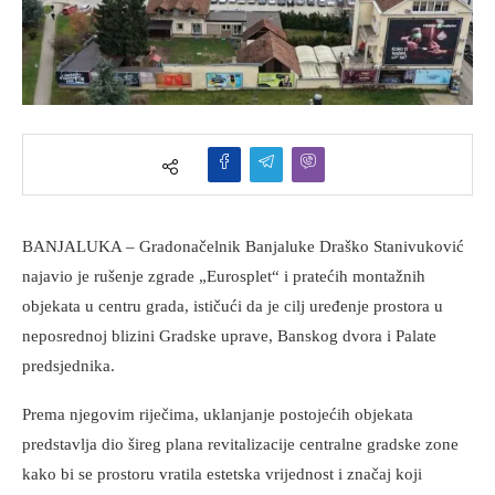
BANJALUKA – Gradonačelnik Banjaluke Draško Stanivuković
najavio je rušenje zgrade „Eurosplet“ i pratećih montažnih
objekata u centru grada, ističući da je cilj uređenje prostora u
neposrednoj blizini Gradske uprave, Banskog dvora i Palate
predsjednika.
Prema njegovim riječima, uklanjanje postojećih objekata
predstavlja dio šireg plana revitalizacije centralne gradske zone
kako bi se prostoru vratila estetska vrijednost i značaj koji