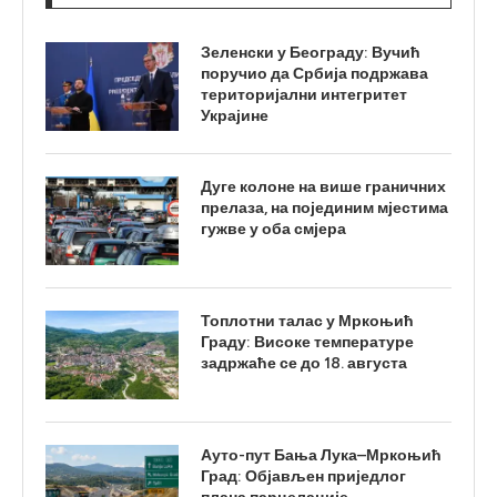
Зеленски у Београду: Вучић
поручио да Србија подржава
територијални интегритет
Украјине
Дуге колоне на више граничних
прелаза, на појединим мјестима
гужве у оба смјера
Топлотни талас у Мркоњић
Граду: Високе температуре
задржаће се до 18. августа
Ауто-пут Бања Лука–Мркоњић
Град: Објављен приједлог