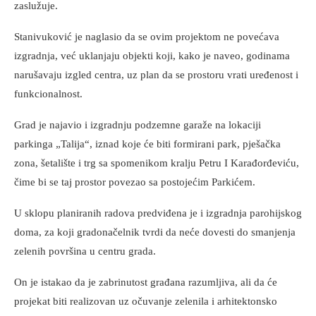
zaslužuje.
Stanivuković je naglasio da se ovim projektom ne povećava
izgradnja, već uklanjaju objekti koji, kako je naveo, godinama
narušavaju izgled centra, uz plan da se prostoru vrati uređenost i
funkcionalnost.
Grad je najavio i izgradnju podzemne garaže na lokaciji
parkinga „Talija“, iznad koje će biti formirani park, pješačka
zona, šetalište i trg sa spomenikom kralju Petru I Karađorđeviću,
čime bi se taj prostor povezao sa postojećim Parkićem.
U sklopu planiranih radova predviđena je i izgradnja parohijskog
doma, za koji gradonačelnik tvrdi da neće dovesti do smanjenja
zelenih površina u centru grada.
On je istakao da je zabrinutost građana razumljiva, ali da će
projekat biti realizovan uz očuvanje zelenila i arhitektonsko