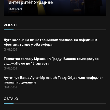
интегритет Украјине
08/08/2026
VIJESTI
Дуге колоне на више граничних прелаза, на појединим
мјестима гужве у оба смјера
08/08/2026
Топлотни талас у Мркоњић Граду: Високе температуре
задржаће се до 18. августа
08/08/2026
Ауто-пут Бања Лука–Мркоњић Град: Објављен приједлог
плана парцелације
08/08/2026
OSTALO