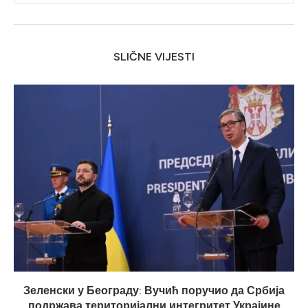
SLIČNE VIJESTI
Зеленски у Београду: Вучић поручио да Србија
подржава територијални интегритет Украјине