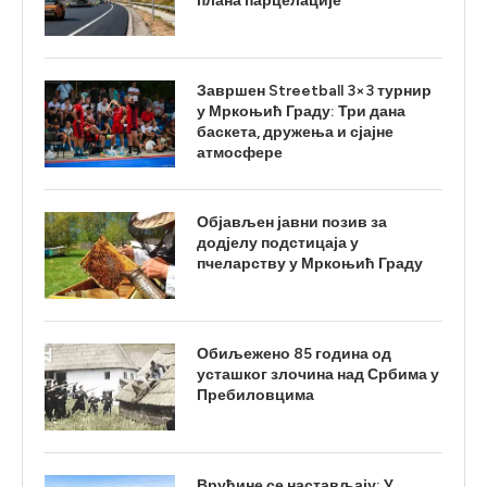
плана парцелације
Завршен Streetball 3×3 турнир
у Мркоњић Граду: Три дана
баскета, дружења и сјајне
атмосфере
Објављен јавни позив за
додјелу подстицаја у
пчеларству у Мркоњић Граду
Обиљежено 85 година од
усташког злочина над Србима у
Пребиловцима
Врућине се настављају: У