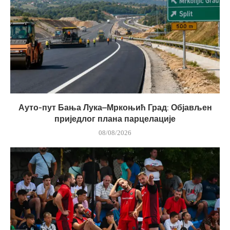
Ауто-пут Бања Лука–Мркоњић Град: Објављен
приједлог плана парцелације
08/08/2026