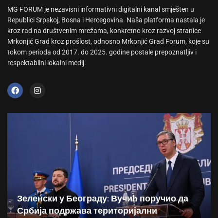
MG FORUM je nezavisni informativni digitalni kanal smješten u
Republici Srpskoj, Bosna i Hercegovina. Naša platforma nastala je
kroz rad na društvenim mrežama, konkretno kroz razvoj stranice
Mrkonjić Grad kroz prošlost, odnosno Mrkonjić Grad Forum, koje su
tokom perioda od 2017. do 2025. godine postale prepoznatljiv i
respektabilni lokalni medij.
Зеленски у Београду: Вучић поручио да
Србија подржава територијални