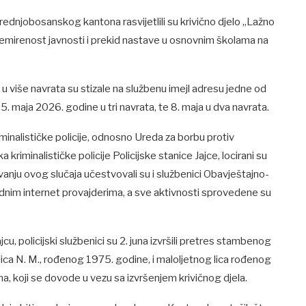
Srednjobosanskog kantona rasvijetlili su krivično djelo „Lažno
uznemirenost javnosti i prekid nastave u osnovnim školama na
 više navrata su stizale na službenu imejl adresu jedne od
5. maja 2026. godine u tri navrata, te 8. maja u dva navrata.
inalističke policije, odnosno Ureda za borbu protiv
iminalističke policije Policijske stanice Jajce, locirani su
ljavanju ovog slučaja učestvovali su i službenici Obavještajno-
nim internet provajderima, a sve aktivnosti sprovedene su
, policijski službenici su 2. juna izvršili pretres stambenog
lica N. M., rođenog 1975. godine, i maloljetnog lica rođenog
, koji se dovode u vezu sa izvršenjem krivičnog djela.