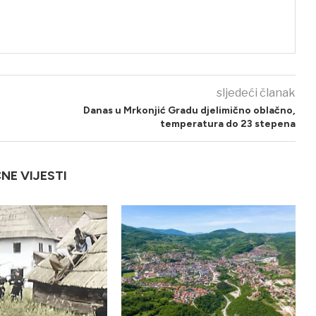
sljedeći članak
Danas u Mrkonjić Gradu djelimično oblačno,
temperatura do 23 stepena
ČNE VIJESTI