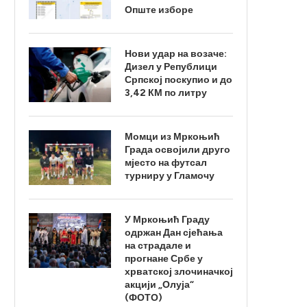
Опште изборе
Нови удар на возаче:
Дизел у Републици
Српској поскупио и до
3,42 КМ по литру
Момци из Мркоњић
Града освојили друго
мјесто на футсал
турниру у Гламочу
У Мркоњић Граду
одржан Дан сјећања
на страдале и
прогнане Србе у
хрватској злочиначкој
акцији „Олуја“
(ФОТО)