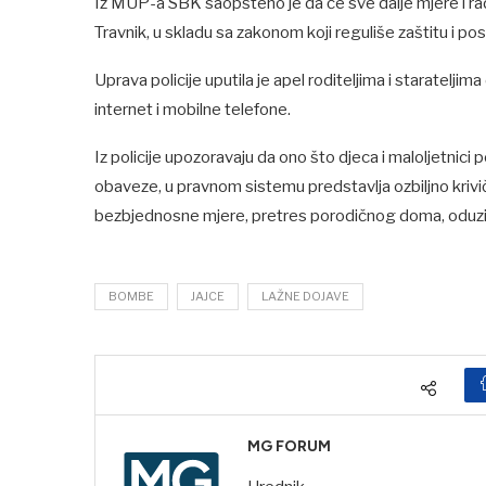
Iz MUP-a SBK saopšteno je da će sve dalje mjere i r
Travnik, u skladu sa zakonom koji reguliše zaštitu i po
Uprava policije uputila je apel roditeljima i staratelji
internet i mobilne telefone.
Iz policije upozoravaju da ono što djeca i maloljetnici 
obaveze, u pravnom sistemu predstavlja ozbiljno kriv
bezbjednosne mjere, pretres porodičnog doma, oduzima
BOMBE
JAJCE
LAŽNE DOJAVE
MG FORUM