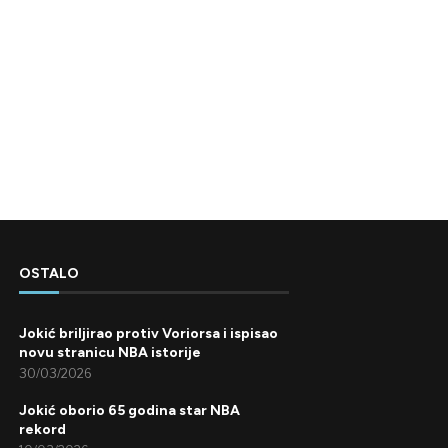
OSTALO
Jokić briljirao protiv Voriorsa i ispisao
novu stranicu NBA istorije
30/03/2026
Jokić oborio 65 godina star NBA
rekord