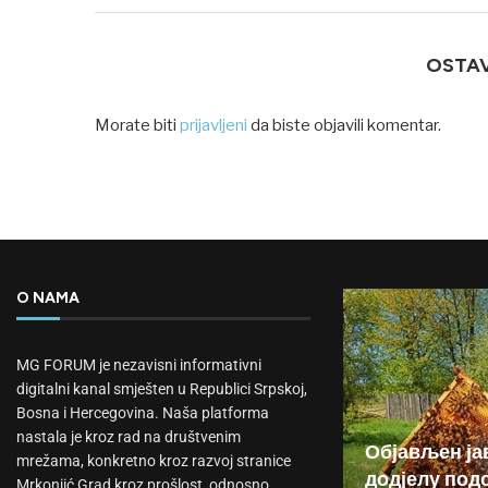
OSTA
Morate biti
prijavljeni
da biste objavili komentar.
O NAMA
MG FORUM je nezavisni informativni
digitalni kanal smješten u Republici Srpskoj,
Bosna i Hercegovina. Naša platforma
nastala je kroz rad na društvenim
Објављен ја
mrežama, konkretno kroz razvoj stranice
додјелу подс
Mrkonjić Grad kroz prošlost, odnosno