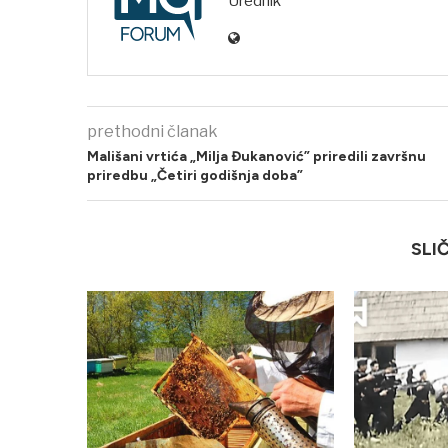
Urednik
prethodni članak
Mališani vrtića „Milja Đukanović” priredili završnu
priredbu „Četiri godišnja doba”
SLI