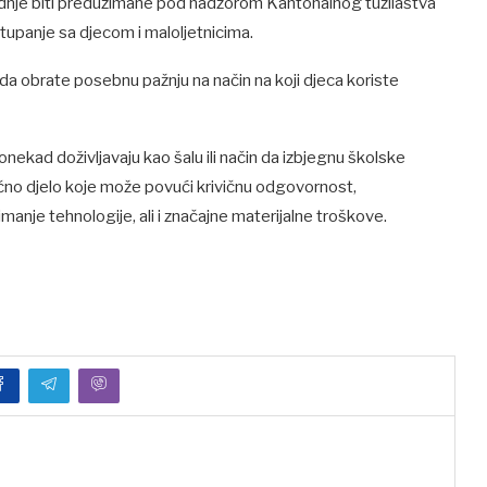
adnje biti preduzimane pod nadzorom Kantonalnog tužilaštva
stupanje sa djecom i maloljetnicima.
ma da obrate posebnu pažnju na način na koji djeca koriste
ponekad doživljavaju kao šalu ili način da izbjegnu školske
ično djelo koje može povući krivičnu odgovornost,
nje tehnologije, ali i značajne materijalne troškove.