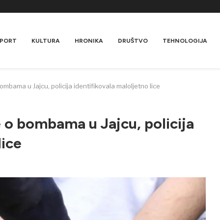
PORT
KULTURA
HRONIKA
DRUŠTVO
TEHNOLOGIJA
ombama u Jajcu, policija identifikovala maloljetno lice
e o bombama u Jajcu, policija
lice