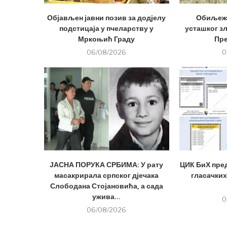
Објављен јавни позив за додјелу
Обиљеже
подстицаја у пчеларству у
усташког з
Мркоњић Граду
Пр
06/08/2026
0
ЈАСНА ПОРУКА СРБИМА: У рату
ЦИК БиХ пре
масакрирала српског дјечака
гласачких
Слободана Стојановића, а сада
ужива...
0
06/08/2026