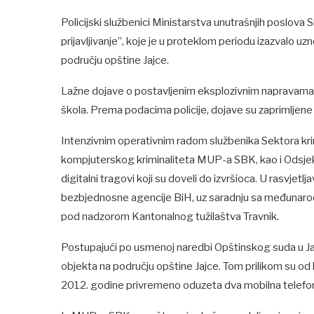
Policijski službenici Ministarstva unutrašnjih poslova 
prijavljivanje”, koje je u proteklom periodu izazvalo 
području opštine Jajce.
Lažne dojave o postavljenim eksplozivnim napravama u
škola. Prema podacima policije, dojave su zaprimljene 
Intenzivnim operativnim radom službenika Sektora krim
kompjuterskog kriminaliteta MUP-a SBK, kao i Odsjeka kr
digitalni tragovi koji su doveli do izvršioca. U rasvjet
bezbjednosne agencije BiH, uz saradnju sa međunarod
pod nadzorom Kantonalnog tužilaštva Travnik.
Postupajući po usmenoj naredbi Opštinskog suda u Jajcu
objekta na području opštine Jajce. Tom prilikom su od 
2012. godine privremeno oduzeta dva mobilna telefona