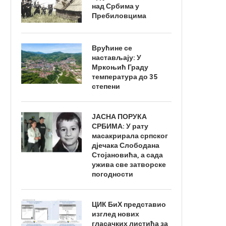
над Србима у
Пребиловцима
Врућине се
настављају: У
Мркоњић Граду
температура до 35
степени
ЈАСНА ПОРУКА
СРБИМА: У рату
масакрирала српског
дјечака Слободана
Стојановића, а сада
ужива све затворске
погодности
ЦИК БиХ представио
изглед нових
гласачких листића за