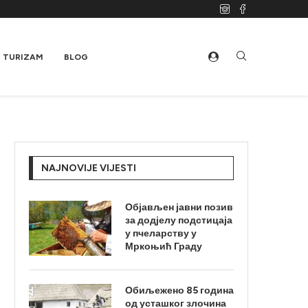
TURIZAM
BLOG
NAJNOVIJE VIJESTI
Објављен јавни позив
за додјелу подстицаја
у пчеларству у
Мркоњић Граду
Обиљежено 85 година
од усташког злочина