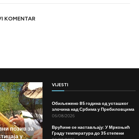
VI KOMENTAR
VIJESTI
Обиљежено 85 година од усташког
злочина над Србима у Пребиловцима
06/08/2026
Врућине се настављају: У Мркоњић
вни позив за
Граду температура до 35 степени
тицаја у