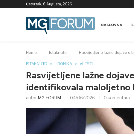
Četvrtak, 6 Augusta, 2026
NASLOVNA
S
Home
-
Istaknuto
-
Rasvijetljene lažne dojave o b
ISTAKNUTO
HRONIKA
VIJESTI
Rasvijetljene lažne dojav
identifikovala maloljetno 
autor
MG FORUM
04/06/2026
0 komentara