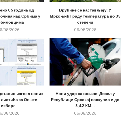
но 85 година од
Врућине се настављају: У
лочина над Србима у
Мркоњић Граду температура до 35
ебиловцима
степени
6/08/2026
06/08/2026
дставио изглед нових
Нови удар на возаче: Дизел у
 листића за Опште
Републици Српској поскупио и до
изборе
3,42 КМ...
6/08/2026
06/08/2026