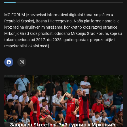
MG FORUM je nezavisni informativni digitalni kanal smješten u
Republici Srpskoj, Bosna i Hercegovina. Naša platforma nastala je
kroz rad na društvenim mrežama, konkretno kroz razvoj stranice
Mrkonjić Grad kroz prošlost, odnosno Mrkonjić Grad Forum, koje su
tokom perioda od 2017. do 2025. godine postale prepoznatljiv i
respektabilni lokalni medij.
Завршен Streetball 3×3 турнир у Мркоњић