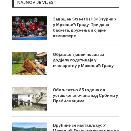
NAJNOVIJE VIJESTI
Завршен Streetball 3×3 турнир
у Мркоњић Граду: Три дана
баскета, дружења и сјајне
атмосфере
Објављен јавни позив за
додјелу подстицаја у
пчеларству у Мркоњић Граду
Обиљежено 85 година од
усташког злочина над Србима у
Пребиловцима
Врућине се настављају: У
Мркоњић Граду температура до