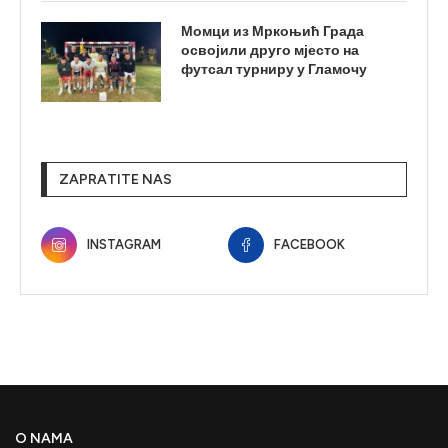
Момци из Мркоњић Града
освојили друго мјесто на
футсал турниру у Гламочу
ZAPRATITE NAS
INSTAGRAM
FACEBOOK
O NAMA