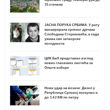
35 степени
ЈАСНА ПОРУКА СРБИМА: У рату
масакрирала српског дјечака
Слободана Стојановића, а сада
ужива све затворске
погодности
ЦИК БиХ представио изглед
нових гласачких листића за
Опште изборе
Нови удар на возаче: Дизел у
Републици Српској поскупио и
до 3,42 КМ по литру