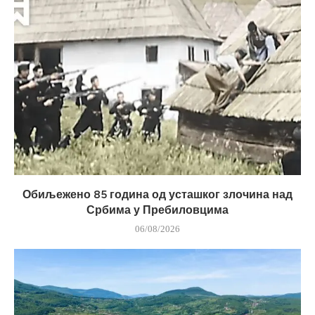
Обиљежено 85 година од усташког злочина над
Србима у Пребиловцима
06/08/2026