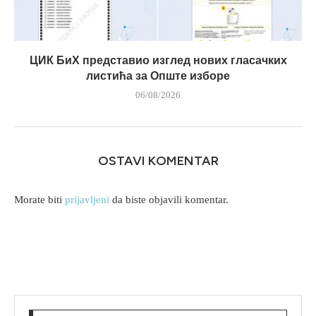
ЦИК БиХ представио изглед нових гласачких
листића за Опште изборе
06/08/2026
OSTAVI KOMENTAR
Morate biti
prijavljeni
da biste objavili komentar.