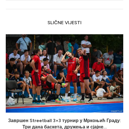
SLIČNE VIJESTI
Завршен Streetball 3×3 турнир у Мркоњић Граду:
Три дана баскета, дружења и сјајне...