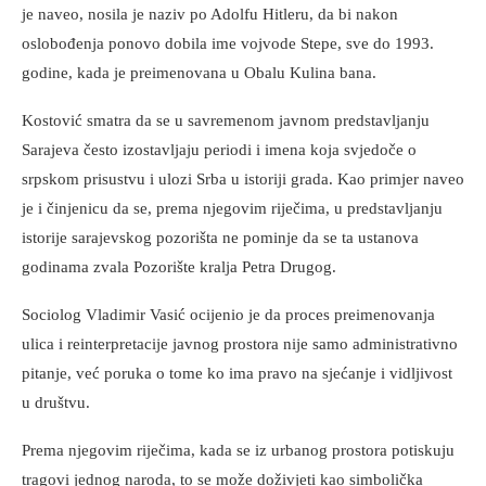
je naveo, nosila je naziv po Adolfu Hitleru, da bi nakon
oslobođenja ponovo dobila ime vojvode Stepe, sve do 1993.
godine, kada je preimenovana u Obalu Kulina bana.
Kostović smatra da se u savremenom javnom predstavljanju
Sarajeva često izostavljaju periodi i imena koja svjedoče o
srpskom prisustvu i ulozi Srba u istoriji grada. Kao primjer naveo
je i činjenicu da se, prema njegovim riječima, u predstavljanju
istorije sarajevskog pozorišta ne pominje da se ta ustanova
godinama zvala Pozorište kralja Petra Drugog.
Sociolog Vladimir Vasić ocijenio je da proces preimenovanja
ulica i reinterpretacije javnog prostora nije samo administrativno
pitanje, već poruka o tome ko ima pravo na sjećanje i vidljivost
u društvu.
Prema njegovim riječima, kada se iz urbanog prostora potiskuju
tragovi jednog naroda, to se može doživjeti kao simbolička