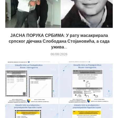
ЈАСНА ПОРУКА СРБИМА: У рату масакрирала
српског дјечака Слободана Стојановића, а сада
ужива...
06/08/2026