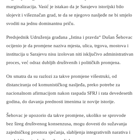
marginalizacija. Vasić je istakao da je Sarajevo istorijski bilo
slojevit i višeznačan grad, te da se njegovo nasljeđe ne bi smjelo
svoditi na jednu dominantnu priču.
Predsjednik Udruženja građana „Istina i pravda“ Dušan Šehovac
ocijenio je da promjene naziva mjesta, ulica, trgova, mostova i
institucija u Sarajevu nisu izolovan niti isključivo administrativan
proces, već odraz dubljih društvenih i političkih promjena.
On smatra da su razlozi za takve promjene višestruki, od
distanciranja od komunističkog nasljeđa, preko potrebe za
nacionalnom afirmacijom nakon raspada SFRJ i rata devedesetih
godina, do davanja prednosti imenima iz novije istorije.
Šehovac je upozorio da takve promjene, ukoliko se sprovode
bez šireg društvenog konsenzusa, mogu dovesti do sužavanja
zajedničkog prostora sjećanja, slabljenja integrativnih narativa i