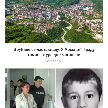
Врућине се настављају: У Мркоњић Граду
температура до 35 степени
06/08/2026