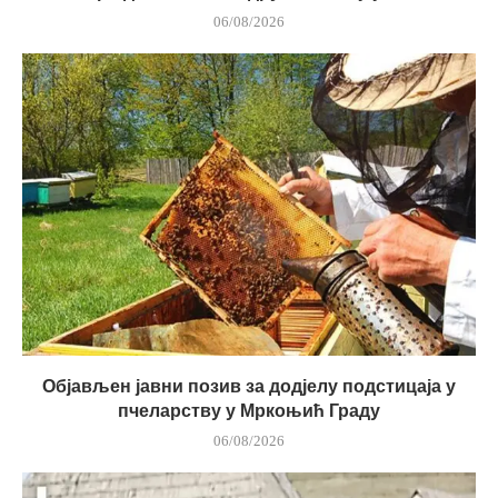
06/08/2026
Објављен јавни позив за додјелу подстицаја у
пчеларству у Мркоњић Граду
06/08/2026