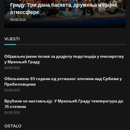
Граду: Три дана баскета, дружења и сјајне
атмосфере
06/08/2026
VIJESTI
Објављен јавни позив за додјелу подстицаја у пчеларству
у Мркоњић Граду
06/08/2026
Обиљежено 85 година од усташког злочина над Србима у
Пребиловцима
06/08/2026
Врућине се настављају: У Мркоњић Граду температура до
35 степени
06/08/2026
OSTALO