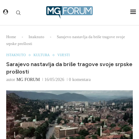
Home
-
Istaknuto
-
Sarajevo nastavlja da briše tragove svoje
srpske prošlosti
ISTAKNUTO
KULTURA
VIJESTI
Sarajevo nastavlja da briše tragove svoje srpske
prošlosti
autor
MG FORUM
16/05/2026
0 komentara