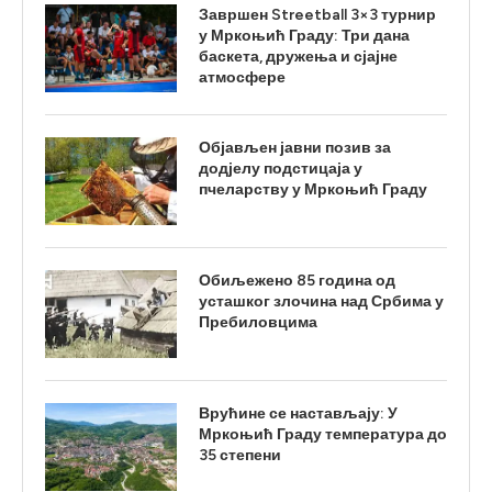
Завршен Streetball 3×3 турнир
у Мркоњић Граду: Три дана
баскета, дружења и сјајне
атмосфере
Објављен јавни позив за
додјелу подстицаја у
пчеларству у Мркоњић Граду
Обиљежено 85 година од
усташког злочина над Србима у
Пребиловцима
Врућине се настављају: У
Мркоњић Граду температура до
35 степени