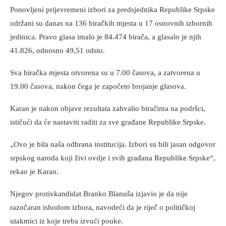
Ponovljeni prijevremeni izbori za predsjednika Republike Srpske
održani su danas na 136 biračkih mjesta u 17 osnovnih izbornih
jedinica. Pravo glasa imalo je 84.474 birača, a glasalo je njih
41.826, odnosno 49,51 odsto.
Sva biračka mjesta otvorena su u 7.00 časova, a zatvorena u
19.00 časova, nakon čega je započeto brojanje glasova.
Karan je nakon objave rezultata zahvalio biračima na podršci,
ističući da će nastaviti raditi za sve građane Republike Srpske.
„Ovo je bila naša odbrana institucija. Izbori su bili jasan odgovor
srpskog naroda koji živi ovdje i svih građana Republike Srpske“,
rekao je Karan.
Njegov protivkandidat Branko Blanuša izjavio je da nije
razočaran ishodom izbora, navodeći da je riječ o političkoj
utakmici iz koje treba izvući pouke.