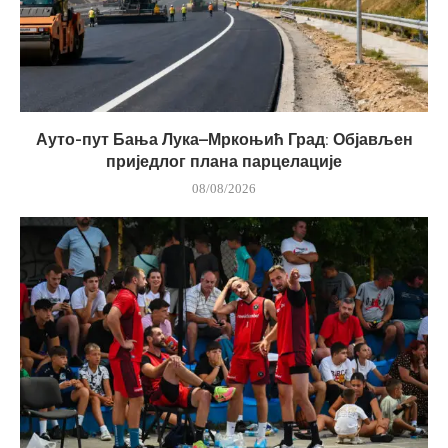
Ауто-пут Бања Лука–Мркоњић Град: Објављен
приједлог плана парцелације
08/08/2026