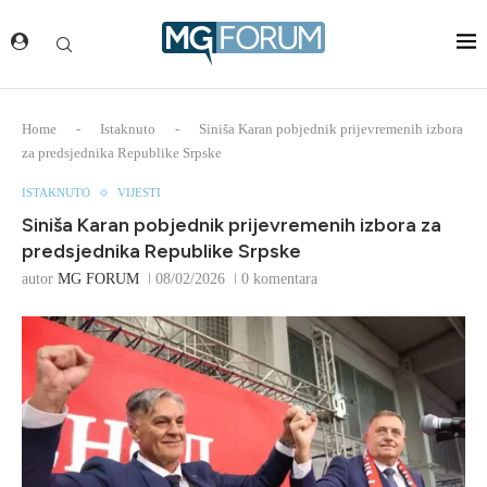
Home
-
Istaknuto
-
Siniša Karan pobjednik prijevremenih izbora
za predsjednika Republike Srpske
ISTAKNUTO
VIJESTI
Siniša Karan pobjednik prijevremenih izbora za
predsjednika Republike Srpske
autor
MG FORUM
08/02/2026
0 komentara