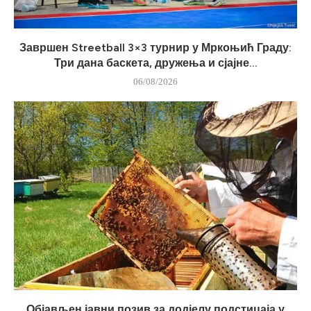
Завршен Streetball 3×3 турнир у Мркоњић Граду:
Три дана баскета, дружења и сјајне...
06/08/2026
Објављен јавни позив за додјелу подстицаја у