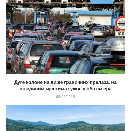
Дуге колоне на више граничних прелаза, на
појединим мјестима гужве у оба смјера
08/08/2026