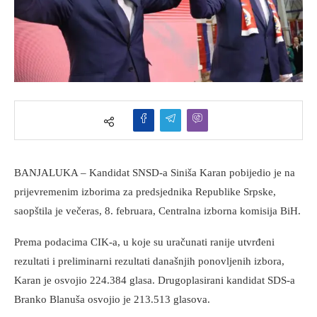
BANJALUKA – Kandidat SNSD-a Siniša Karan pobijedio je na
prijevremenim izborima za predsjednika Republike Srpske,
saopštila je večeras, 8. februara, Centralna izborna komisija BiH.
Prema podacima CIK-a, u koje su uračunati ranije utvrđeni
rezultati i preliminarni rezultati današnjih ponovljenih izbora,
Karan je osvojio 224.384 glasa. Drugoplasirani kandidat SDS-a
Branko Blanuša osvojio je 213.513 glasova.