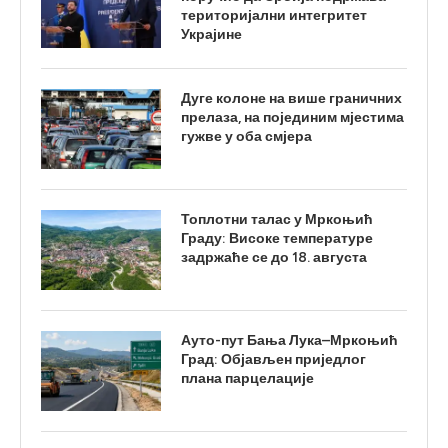
територијални интегритет
Украјине
Дуге колоне на више граничних
прелаза, на појединим мјестима
гужве у оба смјера
Топлотни талас у Мркоњић
Граду: Високе температуре
задржаће се до 18. августа
Ауто-пут Бања Лука–Мркоњић
Град: Објављен приједлог
плана парцелације