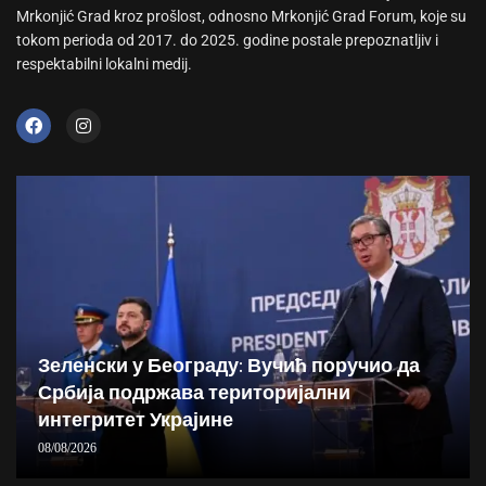
Mrkonjić Grad kroz prošlost, odnosno Mrkonjić Grad Forum, koje su
tokom perioda od 2017. do 2025. godine postale prepoznatljiv i
respektabilni lokalni medij.
Зеленски у Београду: Вучић поручио да
Србија подржава територијални
интегритет Украјине
08/08/2026