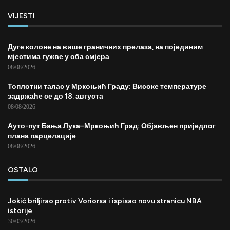
VIJESTI
Дуге колоне на више граничних прелаза, на појединим
мјестима гужве у оба смјера
08/08/2026
Топлотни талас у Мркоњић Граду: Високе температуре
задржаће се до 18. августа
08/08/2026
Ауто-пут Бања Лука–Мркоњић Град: Објављен приједлог
плана парцелације
08/08/2026
OSTALO
Jokić briljirao protiv Voriorsa i ispisao novu stranicu NBA
istorije
30/03/2026